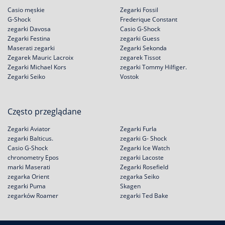
Casio męskie
Zegarki Fossil
G-Shock
Frederique Constant
zegarki Davosa
Casio G-Shock
Zegarki Festina
zegarki Guess
Maserati zegarki
Zegarki Sekonda
Zegarek Mauric Lacroix
zegarek Tissot
Zegarki Michael Kors
zegarki Tommy Hilfiger.
Zegarki Seiko
Vostok
Często przeglądane
Zegarki Aviator
Zegarki Furla
zegarki Balticus.
zegarki G- Shock
Casio G-Shock
Zegarki Ice Watch
chronometry Epos
zegarki Lacoste
marki Maserati
Zegarki Rosefield
zegarka Orient
zegarka Seiko
zegarki Puma
Skagen
zegarków Roamer
zegarki Ted Bake