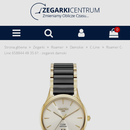
0
»
»
»
»
»
Strona główna
Zegarki
Roamer
Damskie
C-Line
Roamer C-
Line 658844 48 35 61 - zegarek damski