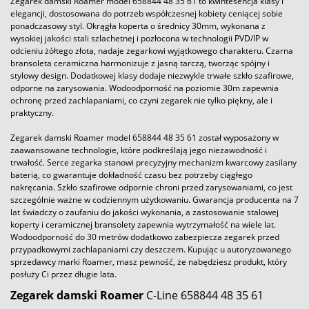
Zegarek damski Roamer model 658844 48 35 61 to kwintesencja klasy i
elegancji, dostosowana do potrzeb współczesnej kobiety ceniącej sobie
ponadczasowy styl. Okrągła koperta o średnicy 30mm, wykonana z
wysokiej jakości stali szlachetnej i pozłocona w technologii PVD/IP w
odcieniu żółtego złota, nadaje zegarkowi wyjątkowego charakteru. Czarna
bransoleta ceramiczna harmonizuje z jasną tarczą, tworząc spójny i
stylowy design. Dodatkowej klasy dodaje niezwykle trwałe szkło szafirowe,
odporne na zarysowania. Wodoodporność na poziomie 30m zapewnia
ochronę przed zachlapaniami, co czyni zegarek nie tylko piękny, ale i
praktyczny.
Zegarek damski Roamer model 658844 48 35 61 został wyposażony w
zaawansowane technologie, które podkreślają jego niezawodność i
trwałość. Serce zegarka stanowi precyzyjny mechanizm kwarcowy zasilany
baterią, co gwarantuje dokładność czasu bez potrzeby ciągłego
nakręcania. Szkło szafirowe odpornie chroni przed zarysowaniami, co jest
szczególnie ważne w codziennym użytkowaniu. Gwarancja producenta na 7
lat świadczy o zaufaniu do jakości wykonania, a zastosowanie stalowej
koperty i ceramicznej bransolety zapewnia wytrzymałość na wiele lat.
Wodoodporność do 30 metrów dodatkowo zabezpiecza zegarek przed
przypadkowymi zachlapaniami czy deszczem. Kupując u autoryzowanego
sprzedawcy marki Roamer, masz pewność, że nabędziesz produkt, który
posłuży Ci przez długie lata.
Zegarek
damski
Roamer
C-Line 658844 48 35 61