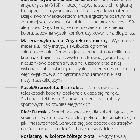
antyalergiczna (316l) - inaczej nazywana stalą chirurgiczną
to najczęściej używany przy produkcji zegarków materiał.
Dzięki swoim właściwościom antyalergicznym opartym na
znikomej wręcz zawartości niklu uczulać może zaledwie 5%
alergików. Dzięki temu, że nie rdzewieje i nie zmienia
koloru, zapewnia wysoki komfort użytkowania na długie lata
Materiał wykonania: Zegarek ceramiczny
- Wykonany z
materiału, który intryguje i wzbudza ogromne
zainteresowanie. Ceramika jest z jednej strony delikatna,
krucha, z drugiej zaś niezwykle efektowna, gwarantująca
nietuzinkowe doznania wizualne. Czasomierze z niej
wykonane lub posiadające jedynie elementy ceramiczne są
więc wyjątkowe, a ich ogromna popularność nie jest
niczym zaskakującym.
Pasek/Bransoleta: Bransoleta
- Zamocowana na
teleskopach koperty, doskonale układa się na ręku.
Stabilna i efektowna. Stanowi element czasomierzy
sportowych jak również eleganckich.
Płeć: Damski
- Model przeznaczony dla kobiet. Łączący w
sobie cechy, które uwielbia płeć piękna – doskonały design
jak i niezawodność. Sprawdzi się jako dodatek do strojów
na różne okazje i podkreśli charakter właścicielki.
Pozłacany: w kolorze żółtego złota
- Pokryty trwałą