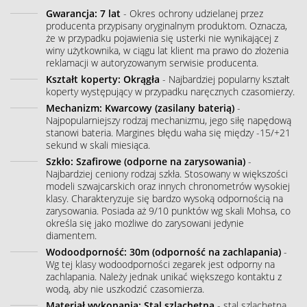
Gwarancja: 7 lat
- Okres ochrony udzielanej przez
producenta przypisany oryginalnym produktom. Oznacza,
że w przypadku pojawienia się usterki nie wynikającej z
winy użytkownika, w ciągu lat klient ma prawo do złożenia
reklamacji w autoryzowanym serwisie producenta.
Kształt koperty: Okrągła
- Najbardziej popularny kształt
koperty występujący w przypadku naręcznych czasomierzy.
Mechanizm: Kwarcowy (zasilany baterią)
-
Najpopularniejszy rodzaj mechanizmu, jego siłę napędową
stanowi bateria. Margines błędu waha się między -15/+21
sekund w skali miesiąca.
Szkło: Szafirowe (odporne na zarysowania)
-
Najbardziej ceniony rodzaj szkła. Stosowany w większości
modeli szwajcarskich oraz innych chronometrów wysokiej
klasy. Charakteryzuje się bardzo wysoką odpornością na
zarysowania. Posiada aż 9/10 punktów wg skali Mohsa, co
określa się jako możliwe do zarysowani jedynie
diamentem.
Wodoodporność: 30m (odporność na zachlapania)
-
Wg tej klasy wodoodporności zegarek jest odporny na
zachlapania. Należy jednak unikać większego kontaktu z
wodą, aby nie uszkodzić czasomierza.
Materiał wykonania: Stal szlachetna
- stal szlachetna