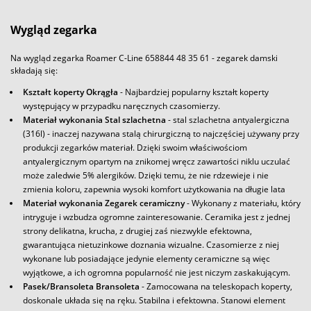
Wygląd zegarka
Na wygląd zegarka Roamer C-Line 658844 48 35 61 - zegarek damski
składają się:
Kształt koperty Okrągła
- Najbardziej popularny kształt koperty
występujący w przypadku naręcznych czasomierzy.
Materiał wykonania Stal szlachetna
- stal szlachetna antyalergiczna
(316l) - inaczej nazywana stalą chirurgiczną to najczęściej używany przy
produkcji zegarków materiał. Dzięki swoim właściwościom
antyalergicznym opartym na znikomej wręcz zawartości niklu uczulać
może zaledwie 5% alergików. Dzięki temu, że nie rdzewieje i nie
zmienia koloru, zapewnia wysoki komfort użytkowania na długie lata
Materiał wykonania Zegarek ceramiczny
- Wykonany z materiału, który
intryguje i wzbudza ogromne zainteresowanie. Ceramika jest z jednej
strony delikatna, krucha, z drugiej zaś niezwykle efektowna,
gwarantująca nietuzinkowe doznania wizualne. Czasomierze z niej
wykonane lub posiadające jedynie elementy ceramiczne są więc
wyjątkowe, a ich ogromna popularność nie jest niczym zaskakującym.
Pasek/Bransoleta Bransoleta
- Zamocowana na teleskopach koperty,
doskonale układa się na ręku. Stabilna i efektowna. Stanowi element