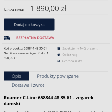
1 890,00 zł
Nasza cena:
Dodaj do koszyka
BEZPŁATNA DOSTAWA
Kod produktu: 658844 48 35 61
Zapakujemy Twój prezent
Najniższa cena w ciągu 30 dni:
1
Oblicz ratę
890,00 zł
Ochrona szkła!
Opis
Produkty powiązane
Dostawa i zwrot
Roamer C-Line 658844 48 35 61 - zegarek
damski