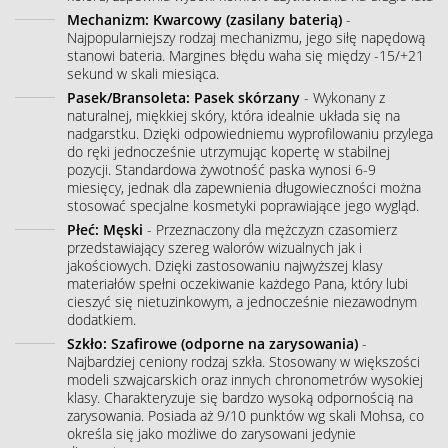
Mechanizm: Kwarcowy (zasilany baterią)
-
Najpopularniejszy rodzaj mechanizmu, jego siłę napędową
stanowi bateria. Margines błędu waha się między -15/+21
sekund w skali miesiąca.
Pasek/Bransoleta: Pasek skórzany
- Wykonany z
naturalnej, miękkiej skóry, która idealnie układa się na
nadgarstku. Dzięki odpowiedniemu wyprofilowaniu przylega
do ręki jednocześnie utrzymując kopertę w stabilnej
pozycji. Standardowa żywotność paska wynosi 6-9
miesięcy, jednak dla zapewnienia długowieczności można
stosować specjalne kosmetyki poprawiające jego wygląd.
Płeć: Męski
- Przeznaczony dla mężczyzn czasomierz
przedstawiający szereg walorów wizualnych jak i
jakościowych. Dzięki zastosowaniu najwyższej klasy
materiałów spełni oczekiwanie każdego Pana, który lubi
cieszyć się nietuzinkowym, a jednocześnie niezawodnym
dodatkiem.
Szkło: Szafirowe (odporne na zarysowania)
-
Najbardziej ceniony rodzaj szkła. Stosowany w większości
modeli szwajcarskich oraz innych chronometrów wysokiej
klasy. Charakteryzuje się bardzo wysoką odpornością na
zarysowania. Posiada aż 9/10 punktów wg skali Mohsa, co
określa się jako możliwe do zarysowani jedynie