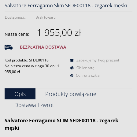
Salvatore Ferragamo Slim SFDE00118 - zegarek męski
Dostępność:
Brak towaru
1 955,00 zł
Nasza cena:
BEZPŁATNA DOSTAWA
Kod produktu: SFDE00118
Zapakujemy Twój prezent
Najniższa cena w ciągu 30 dni:
1
Oblicz ratę
955,00 zł
Ochrona szkła!
Opis
Produkty powiązane
Dostawa i zwrot
Salvatore Ferragamo SLIM SFDE00118 - zegarek
męski