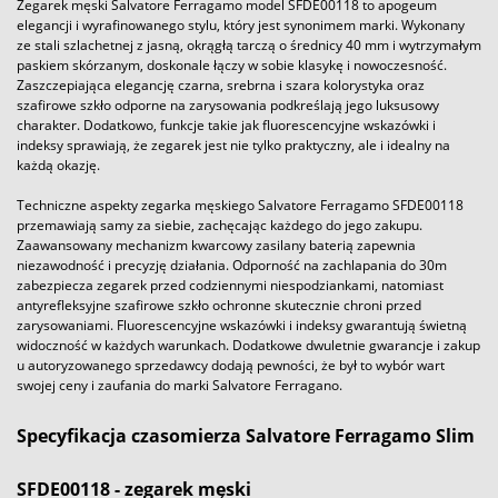
Zegarek męski Salvatore Ferragamo model SFDE00118 to apogeum
elegancji i wyrafinowanego stylu, który jest synonimem marki. Wykonany
ze stali szlachetnej z jasną, okrągłą tarczą o średnicy 40 mm i wytrzymałym
paskiem skórzanym, doskonale łączy w sobie klasykę i nowoczesność.
Zaszczepiająca elegancję czarna, srebrna i szara kolorystyka oraz
szafirowe szkło odporne na zarysowania podkreślają jego luksusowy
charakter. Dodatkowo, funkcje takie jak fluorescencyjne wskazówki i
indeksy sprawiają, że zegarek jest nie tylko praktyczny, ale i idealny na
każdą okazję.
Techniczne aspekty zegarka męskiego Salvatore Ferragamo SFDE00118
przemawiają samy za siebie, zachęcając każdego do jego zakupu.
Zaawansowany mechanizm kwarcowy zasilany baterią zapewnia
niezawodność i precyzję działania. Odporność na zachlapania do 30m
zabezpiecza zegarek przed codziennymi niespodziankami, natomiast
antyrefleksyjne szafirowe szkło ochronne skutecznie chroni przed
zarysowaniami. Fluorescencyjne wskazówki i indeksy gwarantują świetną
widoczność w każdych warunkach. Dodatkowe dwuletnie gwarancje i zakup
u autoryzowanego sprzedawcy dodają pewności, że był to wybór wart
swojej ceny i zaufania do marki Salvatore Ferragano.
Specyfikacja czasomierza Salvatore Ferragamo Slim
SFDE00118 - zegarek męski