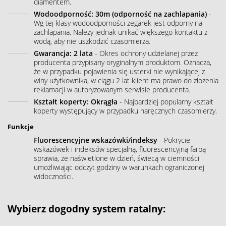
diamentem.
Wodoodporność: 30m (odporność na zachlapania)
-
Wg tej klasy wodoodporności zegarek jest odporny na
zachlapania. Należy jednak unikać większego kontaktu z
wodą, aby nie uszkodzić czasomierza.
Gwarancja: 2 lata
- Okres ochrony udzielanej przez
producenta przypisany oryginalnym produktom. Oznacza,
że w przypadku pojawienia się usterki nie wynikającej z
winy użytkownika, w ciągu 2 lat klient ma prawo do złożenia
reklamacji w autoryzowanym serwisie producenta.
Kształt koperty: Okrągła
- Najbardziej popularny kształt
koperty występujący w przypadku naręcznych czasomierzy.
Funkcje
Fluorescencyjne wskazówki/indeksy
- Pokrycie
wskazówek i indeksów specjalną, fluorescencyjną farbą
sprawia, że naświetlone w dzień, świecą w ciemności
umożliwiając odczyt godziny w warunkach ograniczonej
widoczności.
Wybierz dogodny system ratalny: