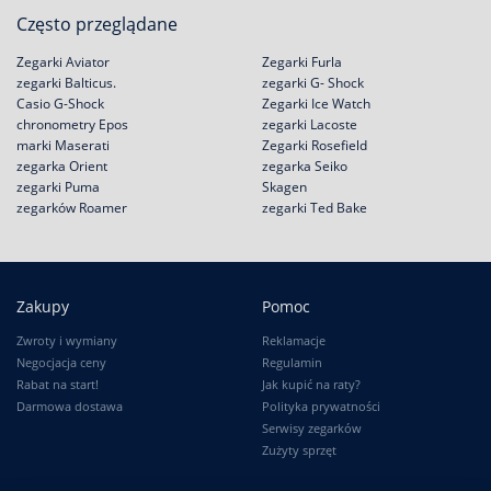
Często przeglądane
Zegarki Aviator
Zegarki Furla
zegarki Balticus.
zegarki G- Shock
Casio G-Shock
Zegarki Ice Watch
chronometry Epos
zegarki Lacoste
marki Maserati
Zegarki Rosefield
zegarka Orient
zegarka Seiko
zegarki Puma
Skagen
zegarków Roamer
zegarki Ted Bake
Zakupy
Pomoc
Zwroty i wymiany
Reklamacje
Negocjacja ceny
Regulamin
Rabat na start!
Jak kupić na raty?
Darmowa dostawa
Polityka prywatności
Serwisy zegarków
Zużyty sprzęt