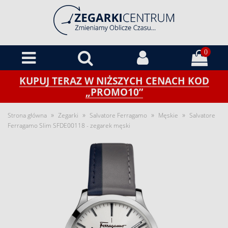
0
KUPUJ TERAZ W NIŻSZYCH CENACH KOD
„PROMO10”
»
»
»
»
Strona główna
Zegarki
Salvatore Ferragamo
Męskie
Salvatore
Ferragamo Slim SFDE00118 - zegarek męski