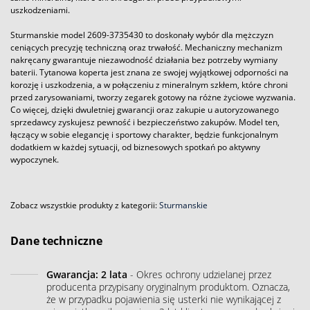
uszkodzeniami.
Sturmanskie model 2609-3735430 to doskonały wybór dla mężczyzn
ceniących precyzję techniczną oraz trwałość. Mechaniczny mechanizm
nakręcany gwarantuje niezawodność działania bez potrzeby wymiany
baterii. Tytanowa koperta jest znana ze swojej wyjątkowej odporności na
korozję i uszkodzenia, a w połączeniu z mineralnym szkłem, które chroni
przed zarysowaniami, tworzy zegarek gotowy na różne życiowe wyzwania.
Co więcej, dzięki dwuletniej gwarancji oraz zakupie u autoryzowanego
sprzedawcy zyskujesz pewność i bezpieczeństwo zakupów. Model ten,
łączący w sobie elegancję i sportowy charakter, będzie funkcjonalnym
dodatkiem w każdej sytuacji, od biznesowych spotkań po aktywny
wypoczynek.
Zobacz wszystkie produkty z kategorii:
Sturmanskie
Dane techniczne
Gwarancja: 2 lata
- Okres ochrony udzielanej przez
producenta przypisany oryginalnym produktom. Oznacza,
że w przypadku pojawienia się usterki nie wynikającej z