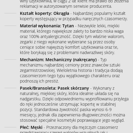
winy użytkownika, w ciągu 2 lat klient ma prawo do złożenia
reklamacji w autoryzowanym serwisie producenta.
Kształt koperty: Okrągła
- Najbardziej popularny kształt
koperty występujący w przypadku naręcznych czasomierzy.
Materiał wykonania: Tytan
- Niezwykle lekki, miękki
materiał, którego największe zalety to bardzo niska waga
oraz 100% antyalergiczność. Dzięki tym właśnie walorom,
zegarki z niego wykonane wybierane są przez osoby
ceniące sobie najwyższy komfort użytkowania oraz te,
które borykają się z problemami nadwrażliwej skóry.
Mechanizm: Mechaniczny (nakręcany)
- Typ
mechanizmu najbardziej ceniony przez znawców sztuki
zegarmistrzowskiej. Wieloletnia historia i tradycja dodają
czasomierzom tego typu wyjątkowego charakteru oraz
podnoszą ich prestiż.
Pasek/Bransoleta: Pasek skórzany
- Wykonany z
naturalnej, miękkiej skóry, która idealnie układa się na
nadgarstku. Dzięki odpowiedniemu wyprofilowaniu przylega
do ręki jednocześnie utrzymując kopertę w stabilnej
pozycji. Standardowa żywotność paska wynosi 6-9
miesięcy, jednak dla zapewnienia długowieczności można
stosować specjalne kosmetyki poprawiające jego wygląd.
Płeć: Męski
- Przeznaczony dla mężczyzn czasomierz
przedstawiający szereg walorów wizualnych jak i