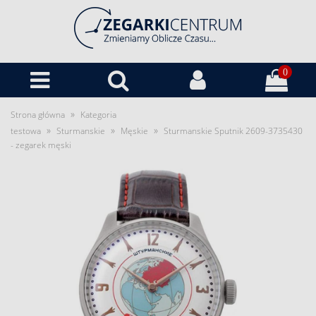
0
»
Strona główna
Kategoria
»
»
»
testowa
Sturmanskie
Męskie
Sturmanskie Sputnik 2609-3735430
- zegarek męski