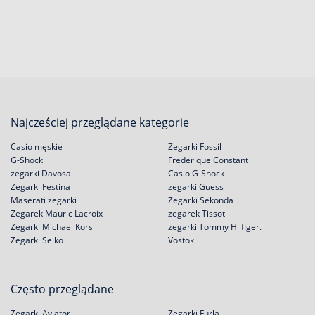
Najcześciej przeglądane kategorie
Casio męskie
Zegarki Fossil
G-Shock
Frederique Constant
zegarki Davosa
Casio G-Shock
Zegarki Festina
zegarki Guess
Maserati zegarki
Zegarki Sekonda
Zegarek Mauric Lacroix
zegarek Tissot
Zegarki Michael Kors
zegarki Tommy Hilfiger.
Zegarki Seiko
Vostok
Często przeglądane
Zegarki Aviator
Zegarki Furla