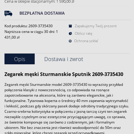
Cena w sklepie stacjonarnym: 1 590,00 zł
BEZPŁATNA DOSTAWA
Kod produktu: 2609-3735430
Zapakujemy Twój prezent
Najniższa cena w ciągu 30 dni:
1
Oblicz ratę
431,00 zł
Ochrona szkła!
Opis
Dostawa i zwrot
Zegarek
męski
Sturmanskie
Sputnik 2609-3735430
Zegarek męski Sturmanskie model 2609-3735430 to wyrazisty przykład
połączenia klasyki z nowoczesnością, co odpowiada na rosnące
zapotrzebowanie na akcesoria, które są zarówno eleganckie, jak i
funkcjonalne. Tytanowa koperta o średnicy 40 mm zapewnia wytrzymałość
i lekkość, podczas gdy skórzany pasek dodaje odrobiny tradycyjnego szyku.
Czarno-srebrna kolorystyka w połączeniu z jasną tarczą czyni ten zegarek
niezwykle czytelnym oraz estetycznie przyciągającym uwagę, co sprawia,
że świetnie komponuje się zarówno z codziennym, jak i formalnym
ubiorem. Nie bez znaczenia jest również wodoodporność do 50m oraz
szkło mineralne, które chroni zegarek przed przypadkowymi