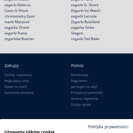
zegarki Balticus.
zegarki G- Shock
Casio G-Shock
Zegarki Ice Watch
chronometry Epos
zegarki Lacoste
marki Maserati
Zegarki Rosefield
zegarka Orient
zegarka Seiko
zegarki Puma
Skagen
zegarków Roamer
zegarki Ted Bake
Zakupy
Pomoc
Zwroty i wymiany
Reklamacje
Negocjacja ceny
Regulamin
Rabat na start!
Jak kupić na raty?
Darmowa dostawa
Polityka prywatności
Serwisy zegarków
Zużyty sprzęt
Moje konto
Informacje
Polityka prywatności
Używamy plików cookie