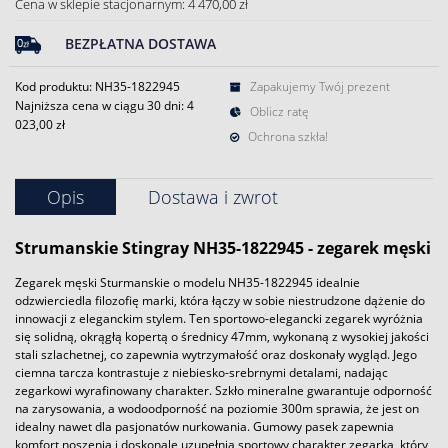
Cena w sklepie stacjonarnym: 4 470,00 zł
BEZPŁATNA DOSTAWA
Kod produktu: NH35-1822945
Zapakujemy Twój prezent
Najniższa cena w ciągu 30 dni:
4
Oblicz ratę
023,00 zł
Ochrona szkła!
Opis
Dostawa i zwrot
Strumanskie Stingray NH35-1822945 - zegarek męski
Zegarek męski Sturmanskie o modelu NH35-1822945 idealnie
odzwierciedla filozofię marki, która łączy w sobie niestrudzone dążenie do
innowacji z eleganckim stylem. Ten sportowo-elegancki zegarek wyróżnia
się solidną, okrągłą kopertą o średnicy 47mm, wykonaną z wysokiej jakości
stali szlachetnej, co zapewnia wytrzymałość oraz doskonały wygląd. Jego
ciemna tarcza kontrastuje z niebiesko-srebrnymi detalami, nadając
zegarkowi wyrafinowany charakter. Szkło mineralne gwarantuje odporność
na zarysowania, a wodoodporność na poziomie 300m sprawia, że jest on
idealny nawet dla pasjonatów nurkowania. Gumowy pasek zapewnia
komfort noszenia i doskonale uzupełnia sportowy charakter zegarka, który