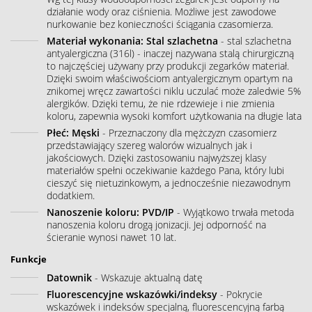
działanie wody oraz ciśnienia. Możliwe jest zawodowe
nurkowanie bez konieczności ściągania czasomierza.
Materiał wykonania: Stal szlachetna
- stal szlachetna
antyalergiczna (316l) - inaczej nazywana stalą chirurgiczną
to najczęściej używany przy produkcji zegarków materiał.
Dzięki swoim właściwościom antyalergicznym opartym na
znikomej wręcz zawartości niklu uczulać może zaledwie 5%
alergików. Dzięki temu, że nie rdzewieje i nie zmienia
koloru, zapewnia wysoki komfort użytkowania na długie lata
Płeć: Męski
- Przeznaczony dla mężczyzn czasomierz
przedstawiający szereg walorów wizualnych jak i
jakościowych. Dzięki zastosowaniu najwyższej klasy
materiałów spełni oczekiwanie każdego Pana, który lubi
cieszyć się nietuzinkowym, a jednocześnie niezawodnym
dodatkiem.
Nanoszenie koloru: PVD/IP
- Wyjątkowo trwała metoda
nanoszenia koloru drogą jonizacji. Jej odporność na
ścieranie wynosi nawet 10 lat.
Funkcje
Datownik
- Wskazuje aktualną datę
Fluorescencyjne wskazówki/indeksy
- Pokrycie
wskazówek i indeksów specjalną, fluorescencyjną farbą