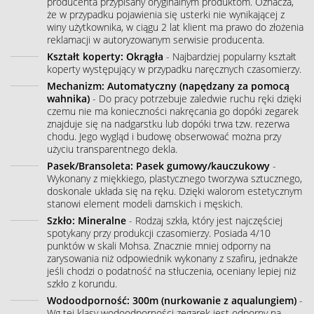
producenta przypisany oryginalnym produktom. Oznacza,
że w przypadku pojawienia się usterki nie wynikającej z
winy użytkownika, w ciągu 2 lat klient ma prawo do złożenia
reklamacji w autoryzowanym serwisie producenta.
Kształt koperty: Okrągła
- Najbardziej popularny kształt
koperty występujący w przypadku naręcznych czasomierzy.
Mechanizm: Automatyczny (napędzany za pomocą
wahnika)
- Do pracy potrzebuje zaledwie ruchu ręki dzięki
czemu nie ma konieczności nakręcania go dopóki zegarek
znajduje się na nadgarstku lub dopóki trwa tzw. rezerwa
chodu. Jego wygląd i budowę obserwować można przy
użyciu transparentnego dekla.
Pasek/Bransoleta: Pasek gumowy/kauczukowy
-
Wykonany z miękkiego, plastycznego tworzywa sztucznego,
doskonale układa się na ręku. Dzięki walorom estetycznym
stanowi element modeli damskich i męskich.
Szkło: Mineralne
- Rodzaj szkła, który jest najczęściej
spotykany przy produkcji czasomierzy. Posiada 4/10
punktów w skali Mohsa. Znacznie mniej odporny na
zarysowania niż odpowiednik wykonany z szafiru, jednakże
jeśli chodzi o podatność na stłuczenia, oceniany lepiej niż
szkło z korundu.
Wodoodporność: 300m (nurkowanie z aqualungiem)
-
Wg tej klasy wodoodporności zegarek jest odporny na