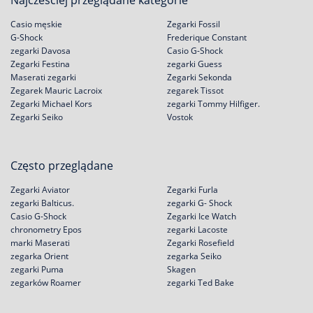
Najcześciej przeglądane kategorie
Casio męskie
Zegarki Fossil
G-Shock
Frederique Constant
zegarki Davosa
Casio G-Shock
Zegarki Festina
zegarki Guess
Maserati zegarki
Zegarki Sekonda
Zegarek Mauric Lacroix
zegarek Tissot
Zegarki Michael Kors
zegarki Tommy Hilfiger.
Zegarki Seiko
Vostok
Często przeglądane
Zegarki Aviator
Zegarki Furla
zegarki Balticus.
zegarki G- Shock
Casio G-Shock
Zegarki Ice Watch
chronometry Epos
zegarki Lacoste
marki Maserati
Zegarki Rosefield
zegarka Orient
zegarka Seiko
zegarki Puma
Skagen
zegarków Roamer
zegarki Ted Bake