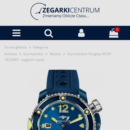
0
»
Strona główna
Kategoria
»
»
»
testowa
Sturmanskie
Męskie
Sturmanskie Stingray NH35-
1822945 - zegarek męski