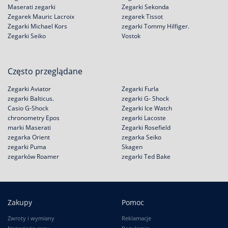
Maserati zegarki
Zegarki Sekonda
Zegarek Mauric Lacroix
zegarek Tissot
Zegarki Michael Kors
zegarki Tommy Hilfiger.
Zegarki Seiko
Vostok
Często przeglądane
Zegarki Aviator
Zegarki Furla
zegarki Balticus.
zegarki G- Shock
Casio G-Shock
Zegarki Ice Watch
chronometry Epos
zegarki Lacoste
marki Maserati
Zegarki Rosefield
zegarka Orient
zegarka Seiko
zegarki Puma
Skagen
zegarków Roamer
zegarki Ted Bake
Zakupy
Pomoc
Zwroty i wymiany
Reklamacje