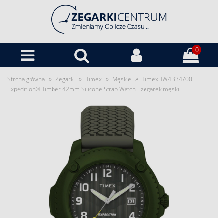
0
»
»
»
»
Strona główna
Zegarki
Timex
Męskie
Timex TW4B34700
Expedition® Timber 42mm Silicone Strap Watch - zegarek męski