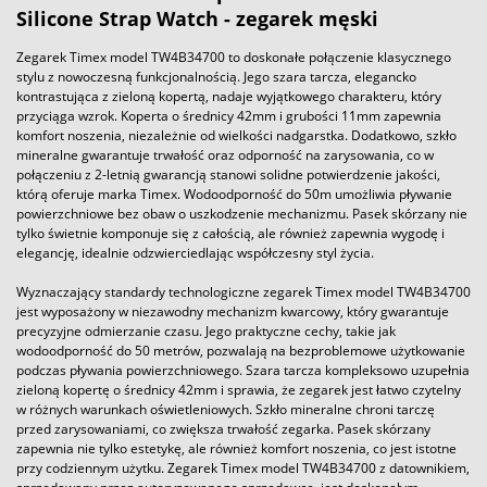
Silicone Strap Watch - zegarek męski
Zegarek Timex model TW4B34700 to doskonałe połączenie klasycznego
stylu z nowoczesną funkcjonalnością. Jego szara tarcza, elegancko
kontrastująca z zieloną kopertą, nadaje wyjątkowego charakteru, który
przyciąga wzrok. Koperta o średnicy 42mm i grubości 11mm zapewnia
komfort noszenia, niezależnie od wielkości nadgarstka. Dodatkowo, szkło
mineralne gwarantuje trwałość oraz odporność na zarysowania, co w
połączeniu z 2-letnią gwarancją stanowi solidne potwierdzenie jakości,
którą oferuje marka Timex. Wodoodporność do 50m umożliwia pływanie
powierzchniowe bez obaw o uszkodzenie mechanizmu. Pasek skórzany nie
tylko świetnie komponuje się z całością, ale również zapewnia wygodę i
elegancję, idealnie odzwierciedlając współczesny styl życia.
Wyznaczający standardy technologiczne zegarek Timex model TW4B34700
jest wyposażony w niezawodny mechanizm kwarcowy, który gwarantuje
precyzyjne odmierzanie czasu. Jego praktyczne cechy, takie jak
wodoodporność do 50 metrów, pozwalają na bezproblemowe użytkowanie
podczas pływania powierzchniowego. Szara tarcza kompleksowo uzupełnia
zieloną kopertę o średnicy 42mm i sprawia, że zegarek jest łatwo czytelny
w różnych warunkach oświetleniowych. Szkło mineralne chroni tarczę
przed zarysowaniami, co zwiększa trwałość zegarka. Pasek skórzany
zapewnia nie tylko estetykę, ale również komfort noszenia, co jest istotne
przy codziennym użytku. Zegarek Timex model TW4B34700 z datownikiem,