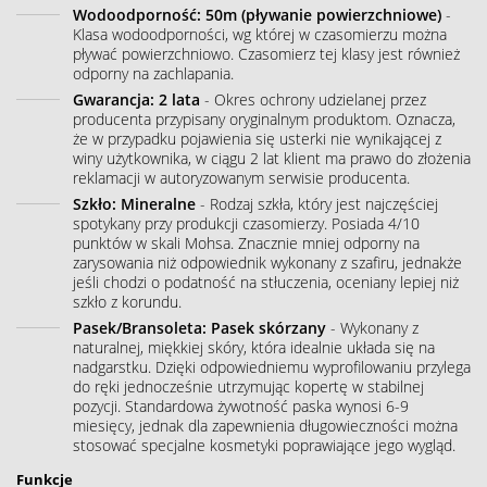
Wodoodporność: 50m (pływanie powierzchniowe)
-
Klasa wodoodporności, wg której w czasomierzu można
pływać powierzchniowo. Czasomierz tej klasy jest również
odporny na zachlapania.
Gwarancja: 2 lata
- Okres ochrony udzielanej przez
producenta przypisany oryginalnym produktom. Oznacza,
że w przypadku pojawienia się usterki nie wynikającej z
winy użytkownika, w ciągu 2 lat klient ma prawo do złożenia
reklamacji w autoryzowanym serwisie producenta.
Szkło: Mineralne
- Rodzaj szkła, który jest najczęściej
spotykany przy produkcji czasomierzy. Posiada 4/10
punktów w skali Mohsa. Znacznie mniej odporny na
zarysowania niż odpowiednik wykonany z szafiru, jednakże
jeśli chodzi o podatność na stłuczenia, oceniany lepiej niż
szkło z korundu.
Pasek/Bransoleta: Pasek skórzany
- Wykonany z
naturalnej, miękkiej skóry, która idealnie układa się na
nadgarstku. Dzięki odpowiedniemu wyprofilowaniu przylega
do ręki jednocześnie utrzymując kopertę w stabilnej
pozycji. Standardowa żywotność paska wynosi 6-9
miesięcy, jednak dla zapewnienia długowieczności można
stosować specjalne kosmetyki poprawiające jego wygląd.
Funkcje