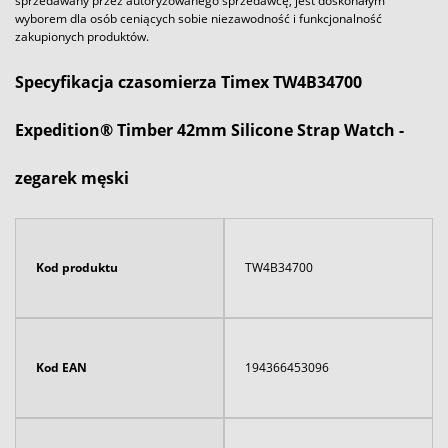
sprzedawany przez autoryzowanego sprzedawcę, jest doskonałym
wyborem dla osób ceniących sobie niezawodność i funkcjonalność
zakupionych produktów.
Specyfikacja czasomierza Timex TW4B34700
Expedition® Timber 42mm Silicone Strap Watch -
zegarek męski
Kod produktu
TW4B34700
Kod EAN
194366453096