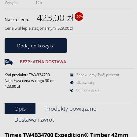
Wysyłka
12h
423,00 zł
-20%
Nasza cena:
Cena w sklepie stacjonarnym: 529,00 zł
Dodaj do koszyka
BEZPŁATNA DOSTAWA
Kod produktu: TW4B34700
Zapakujemy Twój prezent
Najniższa cena w ciągu 30 dni:
Oblicz ratę
423,00 zł
Ochrona szkła!
Opis
Produkty powiązane
Dostawa i zwrot
Timex TW4B34700 Expedition® Timber 42mm