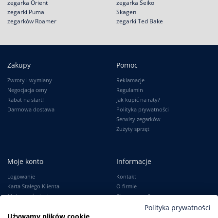
zegarka Orient
zegarka Seiko
zegarki Puma
Skagen
zegarków Roamer
zegarki Ted Bake
Zakupy
Pomoc
Zwroty i wymiany
Reklamacje
Negocjacja ceny
Regulamin
Rabat na start!
Jak kupić na raty?
Darmowa dostawa
Polityka prywatności
Serwisy zegarków
Zużyty sprzęt
Moje konto
Informacje
Logowanie
Kontakt
Karta Stałego Klienta
O firmie
Moje zamówienia
Dlaczego my?
Ustawienia konta
Blog
Polityka prywatności
Używamy plików cookie
Słownik