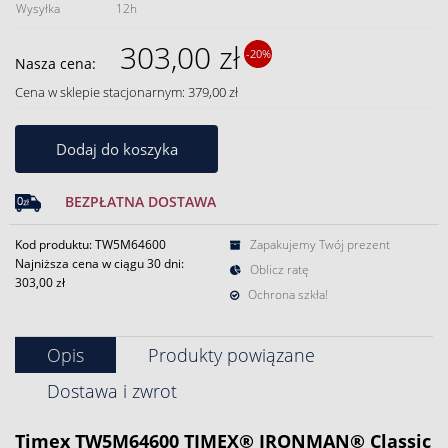
Wysyłka
12h
303,00 zł
-20%
Nasza cena:
Cena w sklepie stacjonarnym: 379,00 zł
Dodaj do koszyka
BEZPŁATNA DOSTAWA
Kod produktu: TW5M64600
Zapakujemy Twój prezent
Najniższa cena w ciągu 30 dni:
Oblicz ratę
303,00 zł
Ochrona szkła!
Opis
Produkty powiązane
Dostawa i zwrot
Timex TW5M64600 TIMEX® IRONMAN® Classic