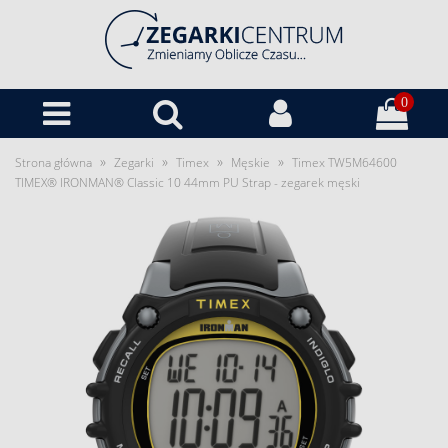
0
»
»
»
»
Strona główna
Zegarki
Timex
Męskie
Timex TW5M64600
TIMEX® IRONMAN® Classic 10 44mm PU Strap - zegarek męski