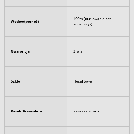
100m (nurkowanie bez
Wodoodporność
aqualungu)
Gwarancja
2 lata
Szkło
Hesalitowe
Pasek/Bransoleta
Pasek skórzany