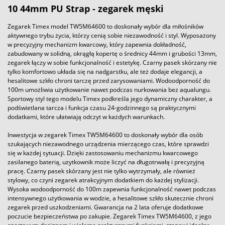
10 44mm PU Strap - zegarek męski
Zegarek Timex model TW5M64600 to doskonały wybór dla miłośników
aktywnego trybu życia, którzy cenią sobie niezawodność i styl. Wyposażony
w precyzyjny mechanizm kwarcowy, który zapewnia dokładność,
zabudowany w solidną, okrągłą kopertę o średnicy 44mm i grubości 13mm,
zegarek łączy w sobie funkcjonalność i estetykę. Czarny pasek skórzany nie
tylko komfortowo układa się na nadgarstku, ale też dodaje elegancji, a
hesalitowe szkło chroni tarczę przed zarysowaniami. Wodoodporność do
100m umożliwia użytkowanie nawet podczas nurkowania bez aqualungu.
Sportowy styl tego modelu Timex podkreśla jego dynamiczny charakter, a
podświetlana tarcza i funkcja czasu 24-godzinnego są praktycznymi
dodatkami, które ułatwiają odczyt w każdych warunkach.
Inwestycja w zegarek Timex TW5M64600 to doskonały wybór dla osób
szukających niezawodnego urządzenia mierzącego czas, które sprawdzi
się w każdej sytuacji. Dzięki zastosowaniu mechanizmu kwarcowego
zasilanego baterią, uzytkownik może liczyć na długotrwałą i precyzyjną
pracę. Czarny pasek skórzany jest nie tylko wytrzymały, ale również
stylowy, co czyni zegarek atrakcyjnym dodatkiem do każdej stylizacji.
Wysoka wodoodporność do 100m zapewnia funkcjonalność nawet podczas
intensywnego użytkowania w wodzie, a hesalitowe szkło skutecznie chroni
zegarek przed uszkodzeniami. Gwarancja na 2 lata oferuje dodatkowe
poczucie bezpieczeństwa po zakupie. Zegarek Timex TW5M64600, z jego