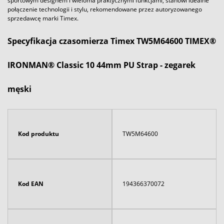
sportowym designem i wieloma praktycznymi funkcjami, stanowi idealne
połączenie technologii i stylu, rekomendowane przez autoryzowanego
sprzedawcę marki Timex.
Specyfikacja czasomierza Timex TW5M64600 TIMEX®
IRONMAN® Classic 10 44mm PU Strap - zegarek
męski
Kod produktu
TW5M64600
Kod EAN
194366370072