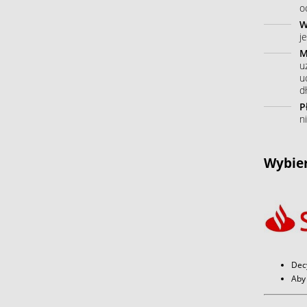
o
W
j
M
u
u
dł
P
n
Wybier
Dec
Aby 