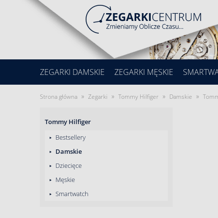
ZEGARKI DAMSKIE
ZEGARKI MĘSKIE
SMARTW
»
»
»
»
Strona główna
Zegarki
Tommy Hilfiger
Damskie
Tommy
Tommy Hilfiger
Bestsellery
Damskie
Dziecięce
Męskie
Smartwatch