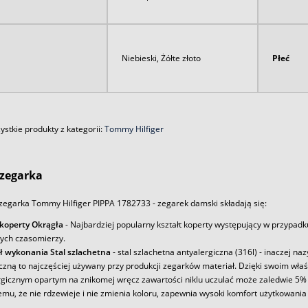
Niebieski, Żółte złoto
Płeć
stkie produkty z kategorii:
Tommy Hilfiger
zegarka
zegarka Tommy Hilfiger PIPPA 1782733 - zegarek damski składają się:
 koperty Okrągła
- Najbardziej popularny kształt koperty występujący w przypadk
ych czasomierzy.
ł wykonania Stal szlachetna
- stal szlachetna antyalergiczna (316l) - inaczej na
iczną to najczęściej używany przy produkcji zegarków materiał. Dzięki swoim wł
rgicznym opartym na znikomej wręcz zawartości niklu uczulać może zaledwie 5% 
emu, że nie rdzewieje i nie zmienia koloru, zapewnia wysoki komfort użytkowania