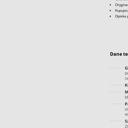
Orygina
Kupujes
Opieka 
Dane te
G
p
s
K
M
b
P
o
w
S
Z