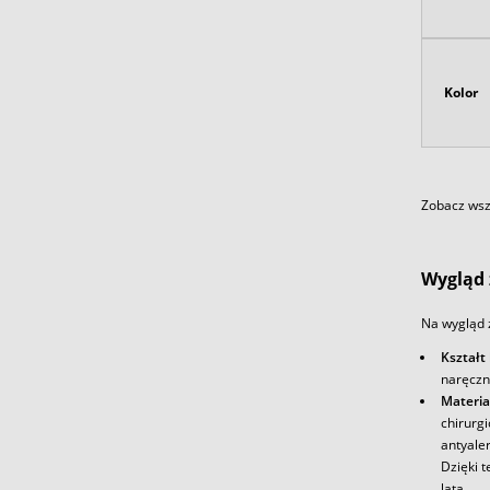
Kolor
Zobacz wszy
Wygląd 
Na wygląd 
Kształt
naręczn
Materia
chirurg
antyale
Dzięki t
lata