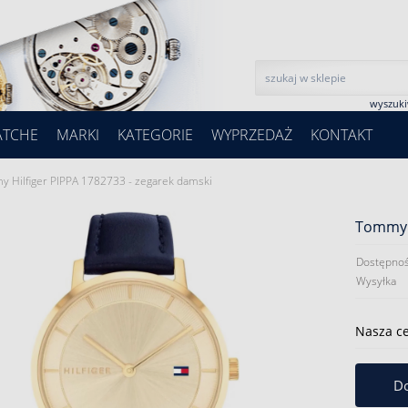
wyszuk
ATCHE
MARKI
KATEGORIE
WYPRZEDAŻ
KONTAKT
 Hilfiger PIPPA 1782733 - zegarek damski
Tommy H
Dostępnoś
Wysyłka
Nasza c
Do