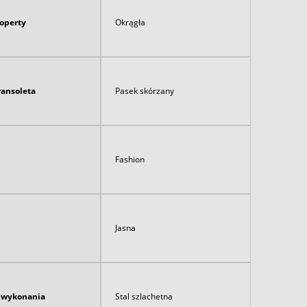
koperty
Okrągła
ransoleta
Pasek skórzany
Fashion
Jasna
ł wykonania
Stal szlachetna