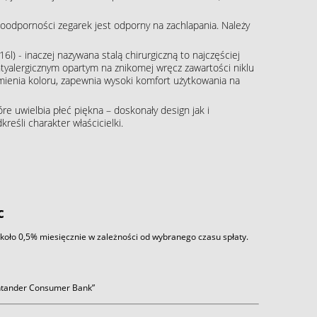
oodporności zegarek jest odporny na zachlapania. Należy
16l) - inaczej nazywana stalą chirurgiczną to najczęściej
tyalergicznym opartym na znikomej wręcz zawartości niklu
zmienia koloru, zapewnia wysoki komfort użytkowania na
re uwielbia płeć piękna – doskonały design jak i
eśli charakter właścicielki.
c
około 0,5% miesięcznie w zależności od wybranego czasu spłaty.
antander Consumer Bank”