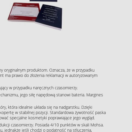
ny oryginalnym produktom. Oznacza, że w przypadku
klient ma prawo do złożenia reklamacji w autoryzowanym
pujący w przypadku naręcznych czasomierzy.
echanizmu, jego siłę napędową stanowi bateria. Margines
óry, która idealnie układa się na nadgarstku. Dzięki
kopertę w stabilnej pozycji. Standardowa żywotność paska
ować specjalne kosmetyki poprawiające jego wygląd.
rodukcji czasomierzy. Posiada 4/10 punktów w skali Mohsa.
, jednakże jeśli chodzi o podatność na stłuczenia,