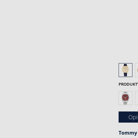
PRODUKTY 
Opi
Tommy H