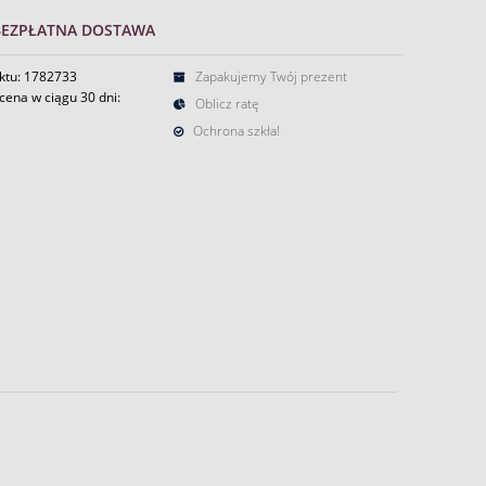
BEZPŁATNA DOSTAWA
ktu: 1782733
Zapakujemy Twój prezent
cena w ciągu 30 dni:
Oblicz ratę
Ochrona szkła!