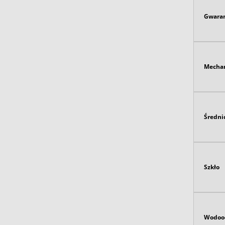
Gwaran
Mecha
Średni
Szkło
Wodoo