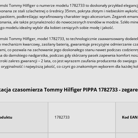
mski Tommy Hilfiger o numerze modelu 1782733 to doskonały przykład elegancji
onana ze stali szlachetnej o średnicy 35mm, pokryta złotym i niebieskim wykońc
paskiem, podkreślając wyrafinowany charakter tego akcesorium. Zegarek emanuje 
onania, ale także przynależności do nowoczesnych trendów w modzie. Szkło miner
ego modelu idealny wybór dla kobiet ceniących sobie modę i jakość.
mski Tommy Hilfiger, model 1782733, to technologicznie zaawansowany dodatek
 mechanizm kwarcowy, zasilany baterią, gwarantuje precyzyjne odmierzanie cz
ami, co pozwala na zachowanie jego doskonałego stanu nawet podczas codziennyc
 do damskiego nadgarstka, podczas gdy skórzany pasek zapewnia komfort nosze
eroki zakres gwarancji – 2 lata, co jest wyrazem zaufania producenta do swoje
oryginalność i najwyższą jakość, co czyni go znakomitym wyborem dla każdej kob
kacja czasomierza Tommy Hilfiger PIPPA 1782733 - zegar
oduktu
1782733
Kod EAN