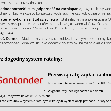
ceniany lepiej niż szkło z korundu.
odoodporność: 30m (odporność na zachlapania)
- Wg tej klasy wod
ednak unikać większego kontaktu z wodą, aby nie uszkodzić czasomierza.
ateriał wykonania: Stal szlachetna
- stal szlachetna antyalergiczna (3
żywany przy produkcji zegarków materiał. Dzięki swoim właściwościom an
czulać może zaledwie 5% alergików. Dzięki temu, że nie rdzewieje i nie 
ugie lata
łeć: Damski
- Model przeznaczony dla kobiet. Łączący w sobie cechy, któ
iezawodność. Sprawdzi się jako dodatek do strojów na różne okazje i podkr
z dogodny system ratalny:
Pierwszą ratę zapłać za 4m
Kup produkt teraz a zapłacisz za 4 mc. RRSO 
Wygodne raty, bez wychodzenia z domu
yzja kredytowa nawet w 10-20 minut
zrobić zakupy w systemie ratalnym w koszyku wybierz opcje płatności „eRaty S