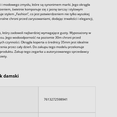
 i modowego zmysłu, które są synonimem marki. Jego okrągła
zeniem, świetnie komponuje się z jasną tarczą i stylowym
stylem „Fashion”, co jest potwierdzeniem nie tylko wysokiej
alne chroni przed zarysowaniami, dodając trwałości i elegancji,
, który zadowoli najbardziej wymagające gusty. Wyposażony w
asu. Jego wodoodporność na poziomie 30m chroni przed
h czynności. Okrągła koperta o średnicy 35mm jest idealnie
nia przez cały dzień. Do zakupu tego modelu przekonuje
go produktu. Zakup tego zegarka u autoryzowanego sprzedawcy
iety.
ek damski
7613272598941