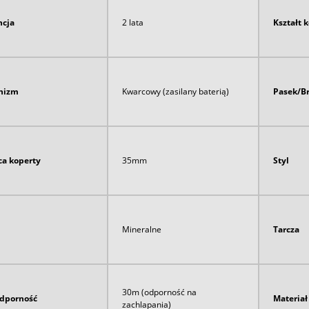
cja
2 lata
Kształt 
nizm
Kwarcowy (zasilany baterią)
Pasek/B
ca koperty
35mm
Styl
Mineralne
Tarcza
30m (odporność na
dporność
Materia
zachlapania)