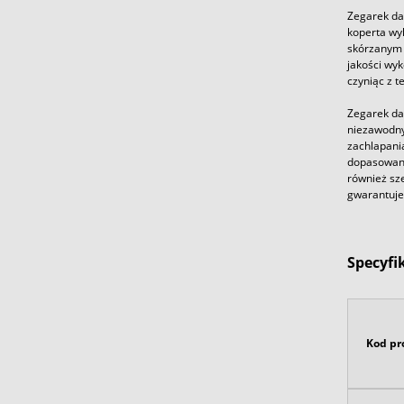
Zegarek da
koperta wyk
skórzanym 
jakości wyk
czyniąc z t
Zegarek da
niezawodny
zachlapani
dopasowana
również sz
gwarantuje 
Specyfi
Kod pr