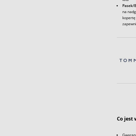
Pasek/B
na nadg
kopertę 
zapewni
Co jest
Gwaranc