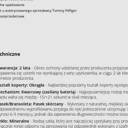
lne opakowanie
z u autoryzowanego sprzedawcy Tommy Hilfiger
posprzedażowa
chniczne
warancja: 2 lata
- Okres ochrony udzielanej przez producenta przypisa
ojawienia się usterki nie wynikającej z winy użytkownika, w ciągu 2 lat 
erwisie producenta.
ształt koperty: Okrągła
- Najbardziej popularny kształt koperty wystę
echanizm: Kwarcowy (zasilany baterią)
- Najpopularniejszy rodzaj m
łędu waha się między -15/+21 sekund w skali miesiąca.
asek/Bransoleta: Pasek skórzany
- Wykonany z naturalnej, miękkiej sk
dpowiedniemu wyprofilowaniu przylega do ręki jednocześnie utrzymując 
ynosi 6-9 miesięcy, jednak dla zapewnienia długowieczności można stos
zkło: Mineralne
- Rodzaj szkła, który jest najczęściej spotykany przy p
nacznie mniej odporny na zarysowania niż odpowiednik wykonany z szafiru