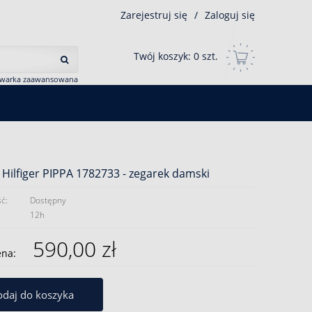
Zarejestruj się
/
Zaloguj się
Twój koszyk:
0
szt.
iwarka zaawansowana
ilfiger PIPPA 1782733 - zegarek damski
ć:
Dostępny
12h
590,00 zł
ena:
daj do koszyka