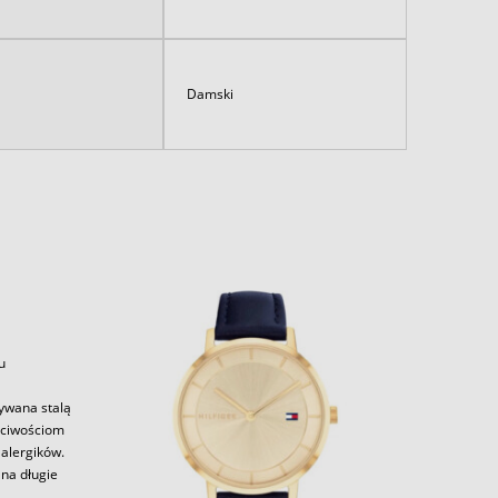
Damski
u
zywana stalą
aściwościom
alergików.
 na długie