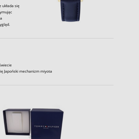
e układa się
zymując
la
ygląd.
świecie
się Japoński mechanizm miyota