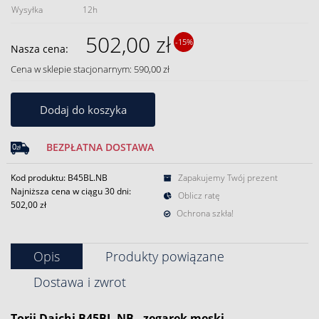
Wysyłka
12h
502,00 zł
-15%
Nasza cena:
Cena w sklepie stacjonarnym: 590,00 zł
Dodaj do koszyka
BEZPŁATNA DOSTAWA
Kod produktu: B45BL.NB
Zapakujemy Twój prezent
Najniższa cena w ciągu 30 dni:
Oblicz ratę
502,00 zł
Ochrona szkła!
Opis
Produkty powiązane
Dostawa i zwrot
Torii
Daichi B45BL.NB
- zegarek męski