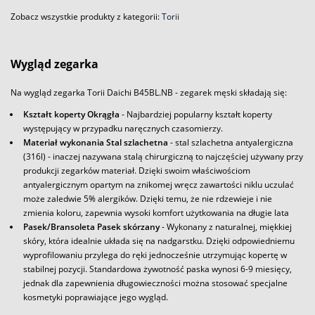
Zobacz wszystkie produkty z kategorii:
Torii
Wygląd zegarka
Na wygląd zegarka Torii Daichi B45BL.NB - zegarek męski składają się:
Kształt koperty Okrągła
- Najbardziej popularny kształt koperty
występujący w przypadku naręcznych czasomierzy.
Materiał wykonania Stal szlachetna
- stal szlachetna antyalergiczna
(316l) - inaczej nazywana stalą chirurgiczną to najczęściej używany przy
produkcji zegarków materiał. Dzięki swoim właściwościom
antyalergicznym opartym na znikomej wręcz zawartości niklu uczulać
może zaledwie 5% alergików. Dzięki temu, że nie rdzewieje i nie
zmienia koloru, zapewnia wysoki komfort użytkowania na długie lata
Pasek/Bransoleta Pasek skórzany
- Wykonany z naturalnej, miękkiej
skóry, która idealnie układa się na nadgarstku. Dzięki odpowiedniemu
wyprofilowaniu przylega do ręki jednocześnie utrzymując kopertę w
stabilnej pozycji. Standardowa żywotność paska wynosi 6-9 miesięcy,
jednak dla zapewnienia długowieczności można stosować specjalne
kosmetyki poprawiające jego wygląd.