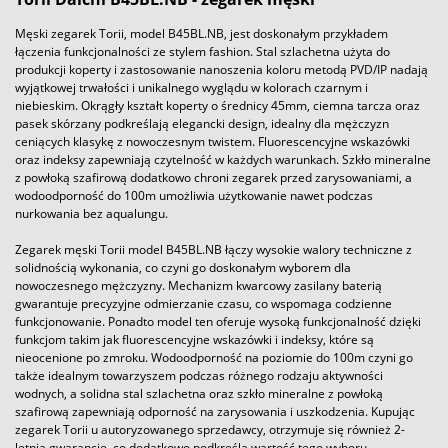
Męski zegarek Torii, model B45BL.NB, jest doskonałym przykładem
łączenia funkcjonalności ze stylem fashion. Stal szlachetna użyta do
produkcji koperty i zastosowanie nanoszenia koloru metodą PVD/IP nadają
wyjątkowej trwałości i unikalnego wyglądu w kolorach czarnym i
niebieskim. Okrągły kształt koperty o średnicy 45mm, ciemna tarcza oraz
pasek skórzany podkreślają elegancki design, idealny dla mężczyzn
ceniących klasykę z nowoczesnym twistem. Fluorescencyjne wskazówki
oraz indeksy zapewniają czytelność w każdych warunkach. Szkło mineralne
z powłoką szafirową dodatkowo chroni zegarek przed zarysowaniami, a
wodoodporność do 100m umożliwia użytkowanie nawet podczas
nurkowania bez aqualungu.
Zegarek męski Torii model B45BL.NB łączy wysokie walory techniczne z
solidnością wykonania, co czyni go doskonałym wyborem dla
nowoczesnego mężczyzny. Mechanizm kwarcowy zasilany baterią
gwarantuje precyzyjne odmierzanie czasu, co wspomaga codzienne
funkcjonowanie. Ponadto model ten oferuje wysoką funkcjonalność dzięki
funkcjom takim jak fluorescencyjne wskazówki i indeksy, które są
nieocenione po zmroku. Wodoodporność na poziomie do 100m czyni go
także idealnym towarzyszem podczas różnego rodzaju aktywności
wodnych, a solidna stal szlachetna oraz szkło mineralne z powłoką
szafirową zapewniają odporność na zarysowania i uszkodzenia. Kupując
zegarek Torii u autoryzowanego sprzedawcy, otrzymuje się również 2-
letnią gwarancję, co dodatkowo podkreśla wartość tego wyboru.