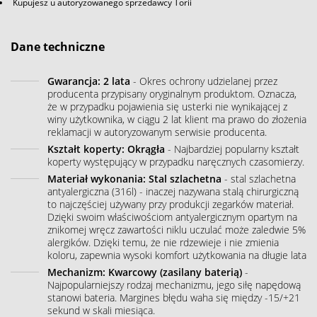
Kupujesz u autoryzowanego sprzedawcy Torii
Dane techniczne
Gwarancja: 2 lata
- Okres ochrony udzielanej przez
producenta przypisany oryginalnym produktom. Oznacza,
że w przypadku pojawienia się usterki nie wynikającej z
winy użytkownika, w ciągu 2 lat klient ma prawo do złożenia
reklamacji w autoryzowanym serwisie producenta.
Kształt koperty: Okrągła
- Najbardziej popularny kształt
koperty występujący w przypadku naręcznych czasomierzy.
Materiał wykonania: Stal szlachetna
- stal szlachetna
antyalergiczna (316l) - inaczej nazywana stalą chirurgiczną
to najczęściej używany przy produkcji zegarków materiał.
Dzięki swoim właściwościom antyalergicznym opartym na
znikomej wręcz zawartości niklu uczulać może zaledwie 5%
alergików. Dzięki temu, że nie rdzewieje i nie zmienia
koloru, zapewnia wysoki komfort użytkowania na długie lata
Mechanizm: Kwarcowy (zasilany baterią)
-
Najpopularniejszy rodzaj mechanizmu, jego siłę napędową
stanowi bateria. Margines błędu waha się między -15/+21
sekund w skali miesiąca.