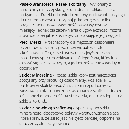
Pasek/Bransoleta: Pasek skórzany
- Wykonany z
naturalnej, miękkiej skóry, która idealnie układa się na
nadgarstku. Dzięki odpowiedniemu wyprofilowaniu przylega
do ręki jednocześnie utrzymując kopertę w stabilnej
pozycji. Standardowa żywotność paska wynosi 6-9
miesięcy, jednak dla zapewnienia długowieczności można
stosować specjalne kosmetyki poprawiające jego wygląd.
Płeć: Męski
- Przeznaczony dla mężczyzn czasomierz
przedstawiający szereg walorów wizualnych jak i
jakościowych. Dzięki zastosowaniu najwyższej klasy
materiałów spełni oczekiwanie każdego Pana, który lubi
cieszyć się nietuzinkowym, a jednocześnie niezawodnym
dodatkiem.
Szkło: Mineralne
- Rodzaj szkła, który jest najczęściej
spotykany przy produkcji czasomierzy. Posiada 4/10
punktów w skali Mohsa. Znacznie mniej odporny na
zarysowania niż odpowiednik wykonany z szafiru, jednakże
jeśli chodzi o podatność na stłuczenia, oceniany lepiej niż
szkło z korundu.
Szkło: Z powłoką szafirową
- Specjalny typ szkła
mineralnego, dodatkowo pokryty warstwą wzmacniającą,
która sprawia, że szkło jest nie tylko bardziej odporne na
stłuczenia, ale i zarysowania.