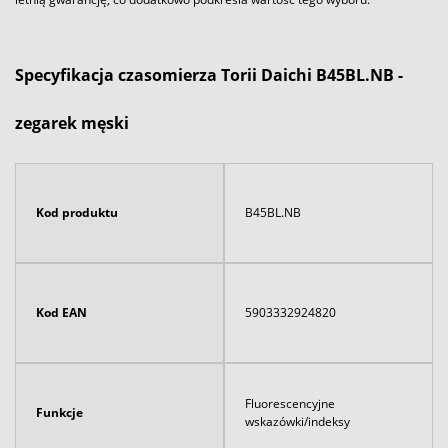
Specyfikacja czasomierza Torii Daichi B45BL.NB -
zegarek męski
Kod produktu
B45BL.NB
Kod EAN
5903332924820
Fluorescencyjne
Funkcje
wskazówki/indeksy