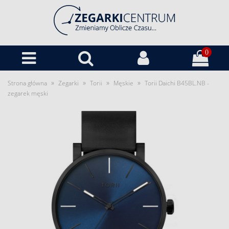
0
»
»
»
»
Strona główna
Zegarki
Torii
Męskie
Torii Daichi B45BL.NB -
zegarek męski