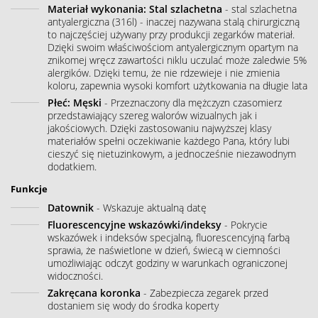
Materiał wykonania: Stal szlachetna
- stal szlachetna
antyalergiczna (316l) - inaczej nazywana stalą chirurgiczną
to najczęściej używany przy produkcji zegarków materiał.
Dzięki swoim właściwościom antyalergicznym opartym na
znikomej wręcz zawartości niklu uczulać może zaledwie 5%
alergików. Dzięki temu, że nie rdzewieje i nie zmienia
koloru, zapewnia wysoki komfort użytkowania na długie lata
Płeć: Męski
- Przeznaczony dla mężczyzn czasomierz
przedstawiający szereg walorów wizualnych jak i
jakościowych. Dzięki zastosowaniu najwyższej klasy
materiałów spełni oczekiwanie każdego Pana, który lubi
cieszyć się nietuzinkowym, a jednocześnie niezawodnym
dodatkiem.
Funkcje
Datownik
- Wskazuje aktualną datę
Fluorescencyjne wskazówki/indeksy
- Pokrycie
wskazówek i indeksów specjalną, fluorescencyjną farbą
sprawia, że naświetlone w dzień, świecą w ciemności
umożliwiając odczyt godziny w warunkach ograniczonej
widoczności.
Zakręcana koronka
- Zabezpiecza zegarek przed
dostaniem się wody do środka koperty