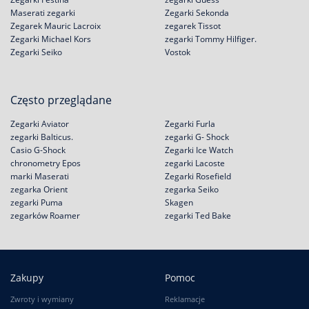
Maserati zegarki
Zegarki Sekonda
Zegarek Mauric Lacroix
zegarek Tissot
Zegarki Michael Kors
zegarki Tommy Hilfiger.
Zegarki Seiko
Vostok
Często przeglądane
Zegarki Aviator
Zegarki Furla
zegarki Balticus.
zegarki G- Shock
Casio G-Shock
Zegarki Ice Watch
chronometry Epos
zegarki Lacoste
marki Maserati
Zegarki Rosefield
zegarka Orient
zegarka Seiko
zegarki Puma
Skagen
zegarków Roamer
zegarki Ted Bake
Zakupy
Pomoc
Zwroty i wymiany
Reklamacje