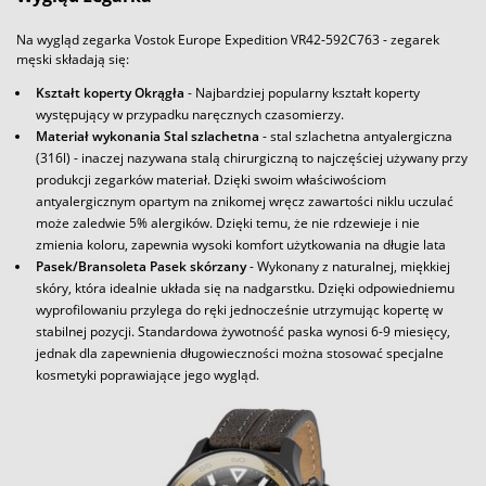
Na wygląd zegarka Vostok Europe Expedition VR42-592C763 - zegarek
męski składają się:
Kształt koperty Okrągła
- Najbardziej popularny kształt koperty
występujący w przypadku naręcznych czasomierzy.
Materiał wykonania Stal szlachetna
- stal szlachetna antyalergiczna
(316l) - inaczej nazywana stalą chirurgiczną to najczęściej używany przy
produkcji zegarków materiał. Dzięki swoim właściwościom
antyalergicznym opartym na znikomej wręcz zawartości niklu uczulać
może zaledwie 5% alergików. Dzięki temu, że nie rdzewieje i nie
zmienia koloru, zapewnia wysoki komfort użytkowania na długie lata
Pasek/Bransoleta Pasek skórzany
- Wykonany z naturalnej, miękkiej
skóry, która idealnie układa się na nadgarstku. Dzięki odpowiedniemu
wyprofilowaniu przylega do ręki jednocześnie utrzymując kopertę w
stabilnej pozycji. Standardowa żywotność paska wynosi 6-9 miesięcy,
jednak dla zapewnienia długowieczności można stosować specjalne
kosmetyki poprawiające jego wygląd.