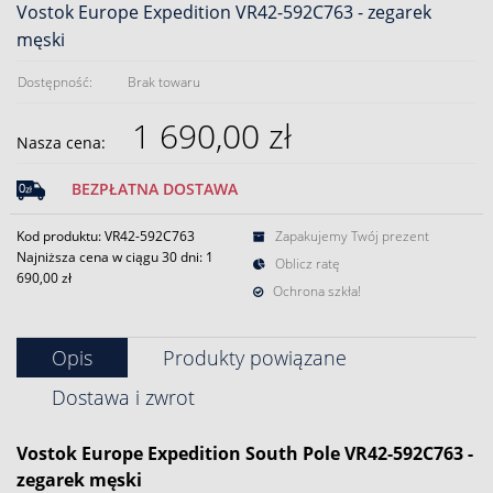
Vostok Europe Expedition VR42-592C763 - zegarek
męski
Dostępność:
Brak towaru
1 690,00 zł
Nasza cena:
BEZPŁATNA DOSTAWA
Kod produktu: VR42-592C763
Zapakujemy Twój prezent
Najniższa cena w ciągu 30 dni:
1
Oblicz ratę
690,00 zł
Ochrona szkła!
Opis
Produkty powiązane
Dostawa i zwrot
Vostok
Europe Expedition South Pole VR42-592C763 -
zegarek męski