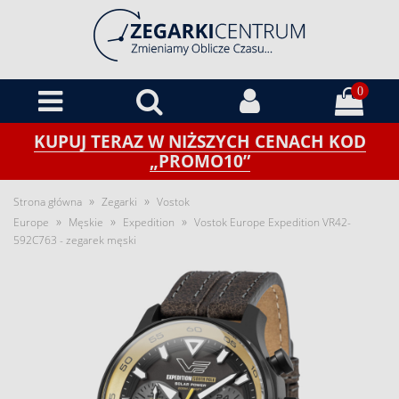
0
KUPUJ TERAZ W NIŻSZYCH CENACH KOD
„PROMO10”
»
»
Strona główna
Zegarki
Vostok
»
»
»
Europe
Męskie
Expedition
Vostok Europe Expedition VR42-
592C763 - zegarek męski