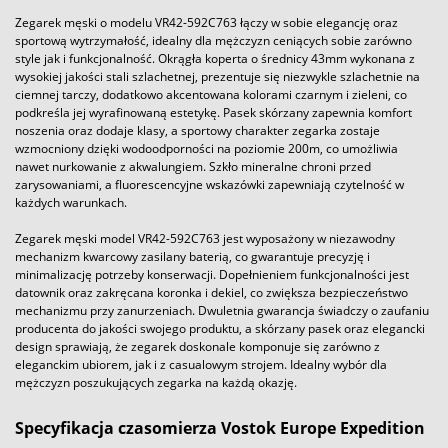
Zegarek męski o modelu VR42-592C763 łączy w sobie elegancję oraz
sportową wytrzymałość, idealny dla mężczyzn ceniących sobie zarówno
style jak i funkcjonalność. Okrągła koperta o średnicy 43mm wykonana z
wysokiej jakości stali szlachetnej, prezentuje się niezwykle szlachetnie na
ciemnej tarczy, dodatkowo akcentowana kolorami czarnym i zieleni, co
podkreśla jej wyrafinowaną estetykę. Pasek skórzany zapewnia komfort
noszenia oraz dodaje klasy, a sportowy charakter zegarka zostaje
wzmocniony dzięki wodoodporności na poziomie 200m, co umożliwia
nawet nurkowanie z akwalungiem. Szkło mineralne chroni przed
zarysowaniami, a fluorescencyjne wskazówki zapewniają czytelność w
każdych warunkach.
Zegarek męski model VR42-592C763 jest wyposażony w niezawodny
mechanizm kwarcowy zasilany baterią, co gwarantuje precyzję i
minimalizację potrzeby konserwacji. Dopełnieniem funkcjonalności jest
datownik oraz zakręcana koronka i dekiel, co zwiększa bezpieczeństwo
mechanizmu przy zanurzeniach. Dwuletnia gwarancja świadczy o zaufaniu
producenta do jakości swojego produktu, a skórzany pasek oraz elegancki
design sprawiają, że zegarek doskonale komponuje się zarówno z
eleganckim ubiorem, jak i z casualowym strojem. Idealny wybór dla
mężczyzn poszukujących zegarka na każdą okazję.
Specyfikacja czasomierza Vostok Europe Expedition