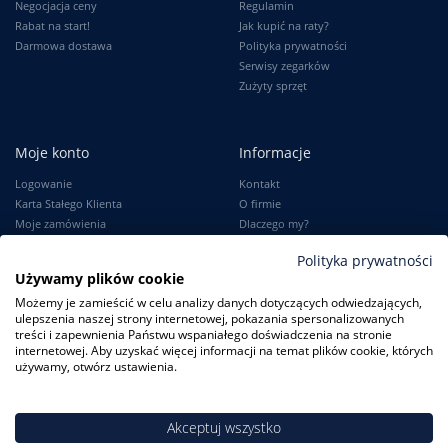
Negocjacja ceny
Regulamin
Rabat na start!
Jak kupić na raty?
Darmowa dostawa
Polityka prywatności
Serwisy zegarków
Zużyty sprzęt
Moje konto
Informacje
Logowanie
Kontakt
Karta Stałego Klienta
O firmie
Moje zamówienia
Dlaczego my?
Ustawienia konta
Blog
Polityka prywatności
Słownik
Używamy plików cookie
Leksykon zegarków
Możemy je zamieścić w celu analizy danych dotyczących odwiedzających,
ulepszenia naszej strony internetowej, pokazania spersonalizowanych
treści i zapewnienia Państwu wspaniałego doświadczenia na stronie
internetowej. Aby uzyskać więcej informacji na temat plików cookie, których
używamy, otwórz ustawienia.
ZegarkiCentrum.pl
| ul. Derdowskiego 8A/1 80-319 Gdańsk
| Tel.:
+48
608 23 29 23
| E-mail:
sklep@zegarkicentrum.pl
Akceptuj wszystko