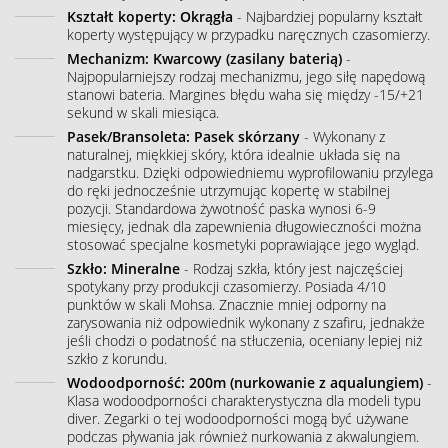
Kształt koperty: Okrągła
- Najbardziej popularny kształt
koperty występujący w przypadku naręcznych czasomierzy.
Mechanizm: Kwarcowy (zasilany baterią)
-
Najpopularniejszy rodzaj mechanizmu, jego siłę napędową
stanowi bateria. Margines błędu waha się między -15/+21
sekund w skali miesiąca.
Pasek/Bransoleta: Pasek skórzany
- Wykonany z
naturalnej, miękkiej skóry, która idealnie układa się na
nadgarstku. Dzięki odpowiedniemu wyprofilowaniu przylega
do ręki jednocześnie utrzymując kopertę w stabilnej
pozycji. Standardowa żywotność paska wynosi 6-9
miesięcy, jednak dla zapewnienia długowieczności można
stosować specjalne kosmetyki poprawiające jego wygląd.
Szkło: Mineralne
- Rodzaj szkła, który jest najczęściej
spotykany przy produkcji czasomierzy. Posiada 4/10
punktów w skali Mohsa. Znacznie mniej odporny na
zarysowania niż odpowiednik wykonany z szafiru, jednakże
jeśli chodzi o podatność na stłuczenia, oceniany lepiej niż
szkło z korundu.
Wodoodporność: 200m (nurkowanie z aqualungiem)
-
Klasa wodoodporności charakterystyczna dla modeli typu
diver. Zegarki o tej wodoodporności mogą być używane
podczas pływania jak również nurkowania z akwalungiem.