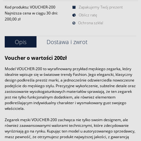
Kod produktu: VOUCHER-200
Zapakujemy Twój prezent
Najniższa cena w ciągu 30 dni:
Oblicz ratę
200,00 zł
Ochrona szkła!
Opis
Dostawa i zwrot
Voucher o wartości 200zł
Model VOUCHER-200 to wyrafinowany przykład męskiego zegarka, który
idealnie wpisuje się w światowe trendy Fashion. Jego elegancki, klasyczny
design podkreśla prestiż marki, a jednocześnie odzwierciedla nowoczesne
podejście do męskiego stylu. Precyzyjne wykończenie, subtelne detale oraz
zastosowanie wysokogatunkowych materiałów sprawiają, że ten zegarek
jest nie tylko funkcjonalnym dodatkiem, ale również elementem
podkreślającym indywidualny charakter i wysmakowany gust swojego
właściciela.
Zegarek męski VOUCHER-200 zachwyca nie tylko swoim designem, ale
również zaawansowanymi walorami technicznymi, które zdecydowanie
wyróżniają go na rynku. Kupując ten model u autoryzowanego sprzedawcy,
masz pewność, że otrzymujesz produkt najwyższej jakości, z gwarancją