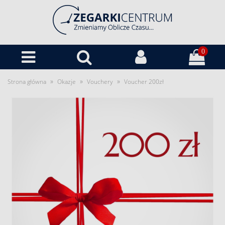
0
»
»
»
Strona główna
Okazje
Vouchery
Voucher 200zł