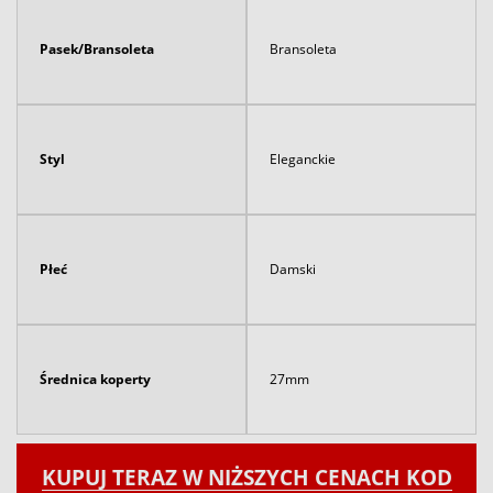
Pasek/Bransoleta
Bransoleta
Styl
Eleganckie
Płeć
Damski
Średnica koperty
27mm
KUPUJ TERAZ W NIŻSZYCH CENACH KOD