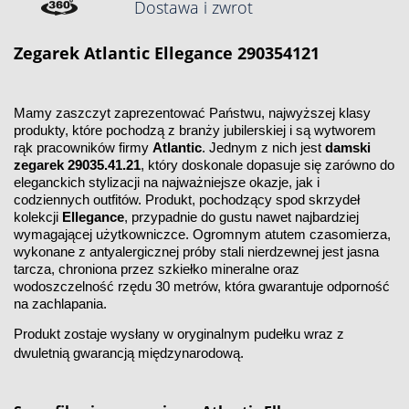
Dostawa i zwrot
Zegarek
Atlantic
Ellegance 290354121
Mamy zaszczyt zaprezentować Państwu, najwyższej klasy
produkty, które pochodzą z branży jubilerskiej i są wytworem
rąk pracowników firmy
Atlantic
. Jednym z nich jest
damski
zegarek
29035.41.21
, który doskonale dopasuje się zarówno do
eleganckich stylizacji na najważniejsze okazje, jak i
codziennych outfitów. Produkt, pochodzący spod skrzydeł
kolekcji
Ellegance
, przypadnie do gustu nawet najbardziej
wymagającej użytkowniczce. Ogromnym atutem czasomierza,
wykonane z antyalergicznej próby stali nierdzewnej jest jasna
tarcza, chroniona przez szkiełko mineralne oraz
wodoszczelność rzędu 30 metrów, która gwarantuje odporność
na zachlapania.
Produkt zostaje wysłany w oryginalnym pudełku wraz z
dwuletnią gwarancją międzynarodową.