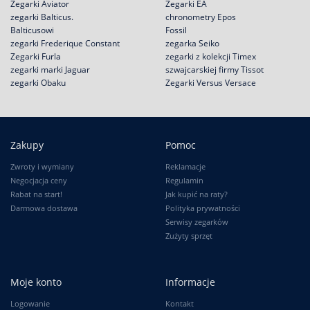
Zegarki Aviator
Zegarki EA
zegarki Balticus.
chronometry Epos
Balticusowi
Fossil
zegarki Frederique Constant
zegarka Seiko
Zegarki Furla
zegarki z kolekcji Timex
zegarki marki Jaguar
szwajcarskiej firmy Tissot
zegarki Obaku
Zegarki Versus Versace
Zakupy
Pomoc
Zwroty i wymiany
Reklamacje
Negocjacja ceny
Regulamin
Rabat na start!
Jak kupić na raty?
Darmowa dostawa
Polityka prywatności
Serwisy zegarków
Zużyty sprzęt
Moje konto
Informacje
Logowanie
Kontakt