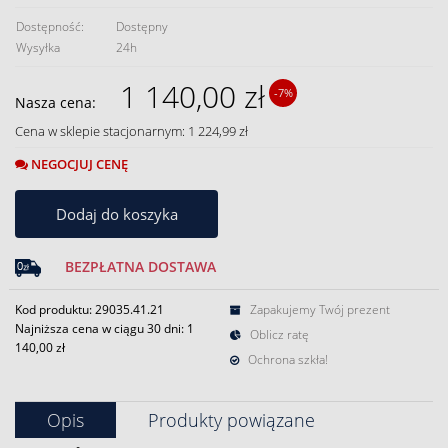
Dostępność:
Dostępny
Wysyłka
24h
1 140,00 zł
-7%
Nasza cena:
Cena w sklepie stacjonarnym: 1 224,99 zł
NEGOCJUJ CENĘ
Dodaj do koszyka
BEZPŁATNA DOSTAWA
Kod produktu: 29035.41.21
Zapakujemy Twój prezent
Najniższa cena w ciągu 30 dni:
1
Oblicz ratę
140,00 zł
Ochrona szkła!
Opis
Produkty powiązane