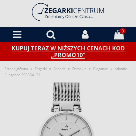
0
KUPUJ TERAZ W NIŻSZYCH CENACH KOD
„PROMO10”
»
»
»
»
»
Strona główna
Zegarki
Atlantic
Damskie
Elegance
Atlantic
Ellegance 290354121