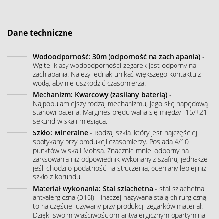
Dane techniczne
Wodoodporność: 30m (odporność na zachlapania)
-
Wg tej klasy wodoodporności zegarek jest odporny na
zachlapania. Należy jednak unikać większego kontaktu z
wodą, aby nie uszkodzić czasomierza.
Mechanizm: Kwarcowy (zasilany baterią)
-
Najpopularniejszy rodzaj mechanizmu, jego siłę napędową
stanowi bateria. Margines błędu waha się między -15/+21
sekund w skali miesiąca.
Szkło: Mineralne
- Rodzaj szkła, który jest najczęściej
spotykany przy produkcji czasomierzy. Posiada 4/10
punktów w skali Mohsa. Znacznie mniej odporny na
zarysowania niż odpowiednik wykonany z szafiru, jednakże
jeśli chodzi o podatność na stłuczenia, oceniany lepiej niż
szkło z korundu.
Materiał wykonania: Stal szlachetna
- stal szlachetna
antyalergiczna (316l) - inaczej nazywana stalą chirurgiczną
to najczęściej używany przy produkcji zegarków materiał.
Dzięki swoim właściwościom antyalergicznym opartym na