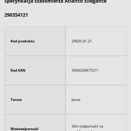
Specyfikacja czasomierza Atlantic Ellegance
290354121
Kod produktu
29035.41.21
Kod EAN
5904329877211
Tarcza
Jasna
30m (odporność na
Wodoodporność