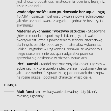
jeśli chodzi o podatność na stłuczenia, oceniany lepiej niż
szkło z korundu.
Wodoodporność: 100m (nurkowanie bez aqualungu)
-
10 ATM - oznacza możliwość pływania powierzchniowego
jak również nurkowania z zegarkiem jednakże bez użycia
akwalungu
Materiał wykonania: Tworzywo sztuczne
- Stosowane
głównie modelach sportowych i dziecięcych, trwałe
tworzywo sztuczne z powodzeniem stanowi alternatywę
dla innych, bardziej popularnych materiałów wykonania.
Lekkie i wygodne w użytkowaniu sprawia, że wykonany z
niego czasomierz nie obciąża nadgarstka przez co
sprawdza się doskonale w różnych sytuacjach.
Płeć: Damski
- Model przeznaczony dla kobiet. Łączący w
sobie cechy, które uwielbia płeć piękna – doskonały design
jak i niezawodność. Sprawdzi się jako dodatek do strojów
na różne okazje i podkreśli charakter właścicielki.
Funkcje
Multifunction
- wskazywanie dokładnej daty (dzień,
miesiąc) i godziny