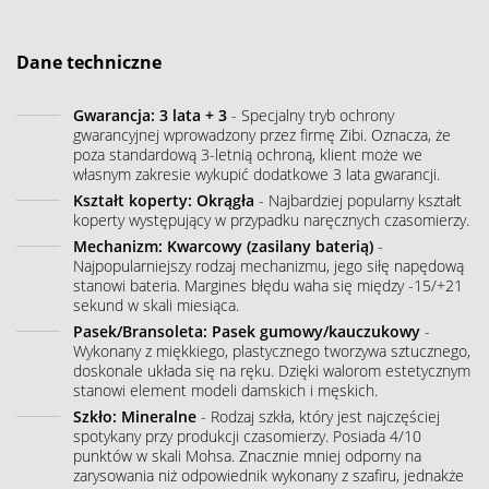
Dane techniczne
Gwarancja: 3 lata + 3
- Specjalny tryb ochrony
gwarancyjnej wprowadzony przez firmę Zibi. Oznacza, że
poza standardową 3-letnią ochroną, klient może we
własnym zakresie wykupić dodatkowe 3 lata gwarancji.
Kształt koperty: Okrągła
- Najbardziej popularny kształt
koperty występujący w przypadku naręcznych czasomierzy.
Mechanizm: Kwarcowy (zasilany baterią)
-
Najpopularniejszy rodzaj mechanizmu, jego siłę napędową
stanowi bateria. Margines błędu waha się między -15/+21
sekund w skali miesiąca.
Pasek/Bransoleta: Pasek gumowy/kauczukowy
-
Wykonany z miękkiego, plastycznego tworzywa sztucznego,
doskonale układa się na ręku. Dzięki walorom estetycznym
stanowi element modeli damskich i męskich.
Szkło: Mineralne
- Rodzaj szkła, który jest najczęściej
spotykany przy produkcji czasomierzy. Posiada 4/10
punktów w skali Mohsa. Znacznie mniej odporny na
zarysowania niż odpowiednik wykonany z szafiru, jednakże