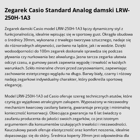
Zegarek
Casio
Standard Analog
damski
LRW-
250H-1A3
Zegarek damski Casio model LRW-250H-1A3 łączy dynamiczny styl z
funkcjonalnością, idealnie wpisując się w sportowy gust. Okrągła obudowa
o średnicy 39mm, wykonana z trwałego tworzywa sztucznego, nadaje się
do różnorodnych aktywności, zarówno na lądzie, jak i w wodzie. Dzięki
wodoodporności do 100m zegarek doskonale sprawdza się podczas
pływania czy nurkowania bez akwalungu. Jasna tarcza zegarka ułatwia
odczyt czasu, a gumowy pasek zapewnia wygodę i trwałość w każdych
warunkach. Szkło mineralne chroni przed zarysowaniami, zapewniając
zachowanie estetycznego wyglądu na długo. Barwy biały, czarny i różowy
nadają zegarkowi indywidualny charakter, który podkreśla sportową
elegancję.
Model LRW-250H-1A3 od Casio oferuje szereg technicznych atutów, które
czynią go wyjątkowo atrakcyjnym zakupem. Wyposażony w niezawodny
mechanizm kwarcowy zasilany baterią, gwarantuje precyzję i minimalną
konieczność konserwacji. Obiecująca gwarancja na 6 lat świadczy o
zaufaniu producenta do jakości swoich zegarków, co jest istotnym
argumentem dla konsumentów szukających trwałości i niezawodności.
Kauczukowy pasek oferuje elastyczność oraz komfort noszenia, idealnie
dopasowując się do skóry. Średnica koperty 39mm jest odpowiednia dla