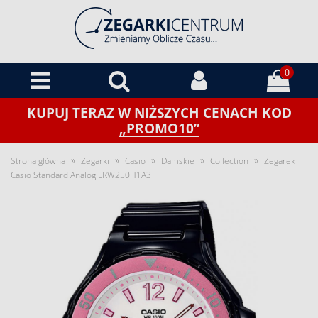
0
KUPUJ TERAZ W NIŻSZYCH CENACH KOD
„PROMO10”
»
»
»
»
»
Strona główna
Zegarki
Casio
Damskie
Collection
Zegarek
Casio Standard Analog LRW250H1A3