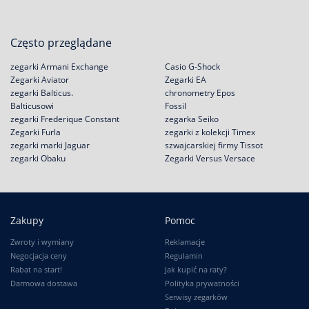
Często przeglądane
zegarki Armani Exchange
Casio G-Shock
Zegarki Aviator
Zegarki EA
zegarki Balticus.
chronometry Epos
Balticusowi
Fossil
zegarki Frederique Constant
zegarka Seiko
Zegarki Furla
zegarki z kolekcji Timex
zegarki marki Jaguar
szwajcarskiej firmy Tissot
zegarki Obaku
Zegarki Versus Versace
Zakupy
Pomoc
Zwroty i wymiany
Reklamacje
Negocjacja ceny
Regulamin
Rabat na start!
Jak kupić na raty?
Darmowa dostawa
Polityka prywatności
Serwisy zegarków