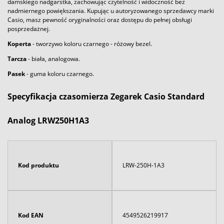
damskiego nadgarstka, zachowując czytelność i widoczność bez
nadmiernego powiększania. Kupując u autoryzowanego sprzedawcy marki
Casio, masz pewność oryginalności oraz dostępu do pełnej obsługi
posprzedażnej.
Koperta
- tworzywo koloru czarnego - różowy bezel.
Tarcza
- biała, analogowa.
Pasek
- guma koloru czarnego.
Specyfikacja czasomierza Zegarek Casio Standard
Analog LRW250H1A3
Kod produktu
LRW-250H-1A3
Kod EAN
4549526219917