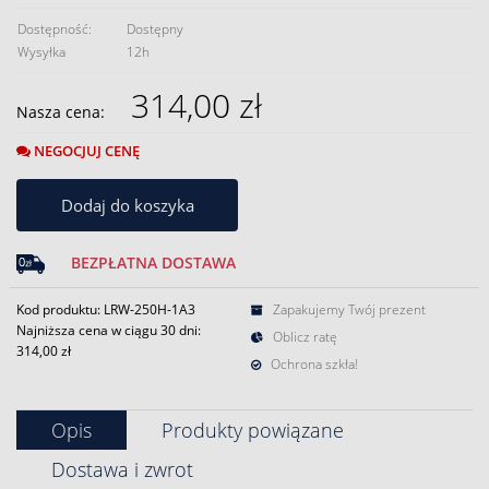
Dostępność:
Dostępny
Wysyłka
12h
314,00 zł
Nasza cena:
NEGOCJUJ CENĘ
Dodaj do koszyka
BEZPŁATNA DOSTAWA
Kod produktu: LRW-250H-1A3
Zapakujemy Twój prezent
Najniższa cena w ciągu 30 dni:
Oblicz ratę
314,00 zł
Ochrona szkła!
Opis
Produkty powiązane
Dostawa i zwrot