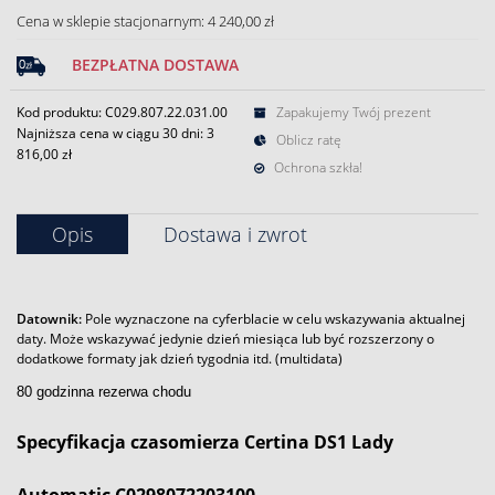
Cena w sklepie stacjonarnym: 4 240,00 zł
BEZPŁATNA DOSTAWA
Kod produktu: C029.807.22.031.00
Zapakujemy Twój prezent
Najniższa cena w ciągu 30 dni:
3
Oblicz ratę
816,00 zł
Ochrona szkła!
Opis
Dostawa i zwrot
Datownik:
Pole wyznaczone na cyferblacie w celu wskazywania aktualnej
daty. Może wskazywać jedynie dzień miesiąca lub być rozszerzony o
dodatkowe formaty jak dzień tygodnia itd. (multidata)
80 godzinna rezerwa chodu
Specyfikacja czasomierza Certina DS1 Lady