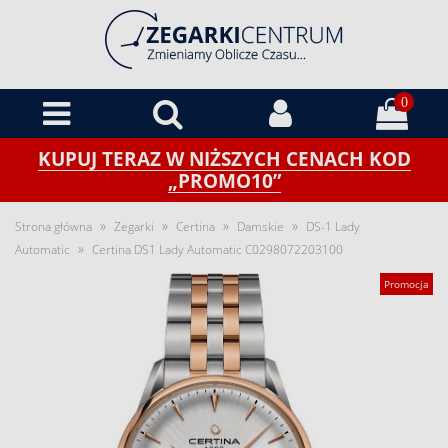
0
KUPUJ TERAZ W NIŻSZYCH CENACH KOD
„PROMO10”
»
»
»
»
Strona główna
Zegarki
Certina
Damskie
DS-1 Lady
»
Automatic
Certina DS1 Lady Automatic C0298072203100
Promocja