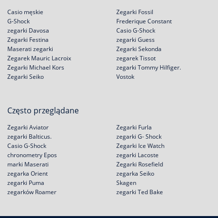
Casio męskie
Zegarki Fossil
G-Shock
Frederique Constant
zegarki Davosa
Casio G-Shock
Zegarki Festina
zegarki Guess
Maserati zegarki
Zegarki Sekonda
Zegarek Mauric Lacroix
zegarek Tissot
Zegarki Michael Kors
zegarki Tommy Hilfiger.
Zegarki Seiko
Vostok
Często przeglądane
Zegarki Aviator
Zegarki Furla
zegarki Balticus.
zegarki G- Shock
Casio G-Shock
Zegarki Ice Watch
chronometry Epos
zegarki Lacoste
marki Maserati
Zegarki Rosefield
zegarka Orient
zegarka Seiko
zegarki Puma
Skagen
zegarków Roamer
zegarki Ted Bake