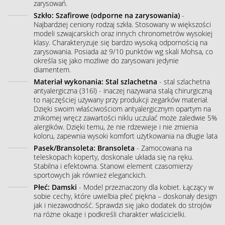
zarysowań.
Szkło: Szafirowe (odporne na zarysowania)
-
Najbardziej ceniony rodzaj szkła. Stosowany w większości
modeli szwajcarskich oraz innych chronometrów wysokiej
klasy. Charakteryzuje się bardzo wysoką odpornością na
zarysowania. Posiada aż 9/10 punktów wg skali Mohsa, co
określa się jako możliwe do zarysowani jedynie
diamentem.
Materiał wykonania: Stal szlachetna
- stal szlachetna
antyalergiczna (316l) - inaczej nazywana stalą chirurgiczną
to najczęściej używany przy produkcji zegarków materiał.
Dzięki swoim właściwościom antyalergicznym opartym na
znikomej wręcz zawartości niklu uczulać może zaledwie 5%
alergików. Dzięki temu, że nie rdzewieje i nie zmienia
koloru, zapewnia wysoki komfort użytkowania na długie lata
Pasek/Bransoleta: Bransoleta
- Zamocowana na
teleskopach koperty, doskonale układa się na ręku.
Stabilna i efektowna. Stanowi element czasomierzy
sportowych jak również eleganckich.
Płeć: Damski
- Model przeznaczony dla kobiet. Łączący w
sobie cechy, które uwielbia płeć piękna – doskonały design
jak i niezawodność. Sprawdzi się jako dodatek do strojów
na różne okazje i podkreśli charakter właścicielki.