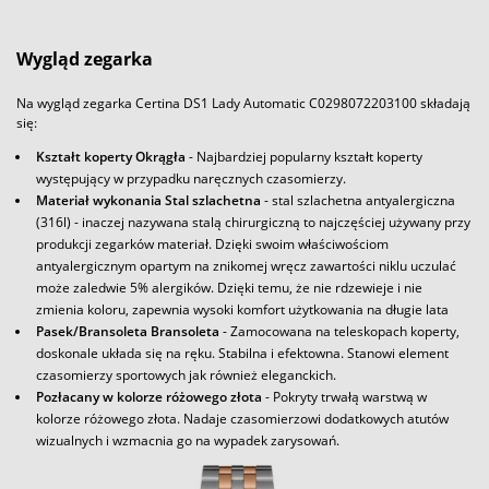
Wygląd zegarka
Na wygląd zegarka Certina DS1 Lady Automatic C0298072203100 składają
się:
Kształt koperty Okrągła
- Najbardziej popularny kształt koperty
występujący w przypadku naręcznych czasomierzy.
Materiał wykonania Stal szlachetna
- stal szlachetna antyalergiczna
(316l) - inaczej nazywana stalą chirurgiczną to najczęściej używany przy
produkcji zegarków materiał. Dzięki swoim właściwościom
antyalergicznym opartym na znikomej wręcz zawartości niklu uczulać
może zaledwie 5% alergików. Dzięki temu, że nie rdzewieje i nie
zmienia koloru, zapewnia wysoki komfort użytkowania na długie lata
Pasek/Bransoleta Bransoleta
- Zamocowana na teleskopach koperty,
doskonale układa się na ręku. Stabilna i efektowna. Stanowi element
czasomierzy sportowych jak również eleganckich.
Pozłacany w kolorze różowego złota
- Pokryty trwałą warstwą w
kolorze różowego złota. Nadaje czasomierzowi dodatkowych atutów
wizualnych i wzmacnia go na wypadek zarysowań.