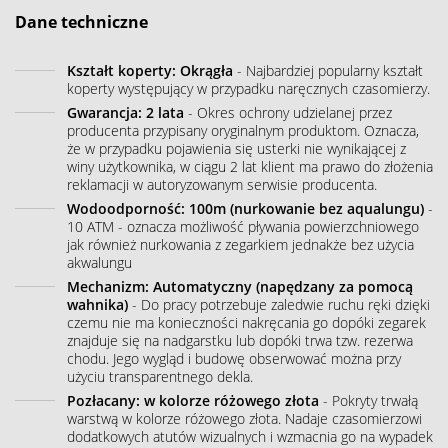
Dane techniczne
Kształt koperty: Okrągła
- Najbardziej popularny kształt
koperty występujący w przypadku naręcznych czasomierzy.
Gwarancja: 2 lata
- Okres ochrony udzielanej przez
producenta przypisany oryginalnym produktom. Oznacza,
że w przypadku pojawienia się usterki nie wynikającej z
winy użytkownika, w ciągu 2 lat klient ma prawo do złożenia
reklamacji w autoryzowanym serwisie producenta.
Wodoodporność: 100m (nurkowanie bez aqualungu)
-
10 ATM - oznacza możliwość pływania powierzchniowego
jak również nurkowania z zegarkiem jednakże bez użycia
akwalungu
Mechanizm: Automatyczny (napędzany za pomocą
wahnika)
- Do pracy potrzebuje zaledwie ruchu ręki dzięki
czemu nie ma konieczności nakręcania go dopóki zegarek
znajduje się na nadgarstku lub dopóki trwa tzw. rezerwa
chodu. Jego wygląd i budowę obserwować można przy
użyciu transparentnego dekla.
Pozłacany: w kolorze różowego złota
- Pokryty trwałą
warstwą w kolorze różowego złota. Nadaje czasomierzowi
dodatkowych atutów wizualnych i wzmacnia go na wypadek