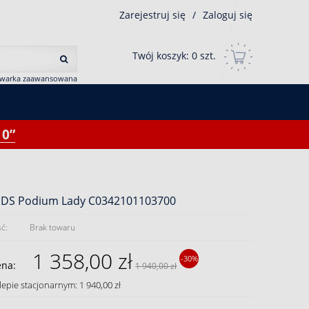
Zarejestruj się
/
Zaloguj się
Twój koszyk:
0
szt.
iwarka zaawansowana
0”
a DS Podium Lady C0342101103700
ć:
Brak towaru
1 358,00 zł
-30%
ena:
1 940,00 zł
lepie stacjonarnym: 1 940,00 zł