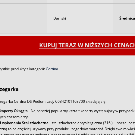
Damski
Średnica
KUPUJ TERAZ W NIŻSZYCH CENA
stkie produkty z kategorii:
Certina
zegarka
zegarka Certina DS Podium Lady C0342101103700 składają się:
 koperty Okrągła
- Najbardziej popularny kształt koperty występujący w przypadk
ych czasomierzy.
ł wykonania Stal szlachetna
- stal szlachetna antyalergiczna (316l) - inaczej na
iczną to najczęściej używany przy produkcji zegarków materiał. Dzięki swoim wł
rgicznym opartym na znikomej wręcz zawartości niklu uczulać może zaledwie 5% 