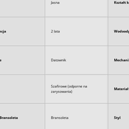
Jasna
Kształt 
cja
2 lata
Wodoodp
e
Datownik
Mechan
Szafirowe (odporne na
Materia
zarysowania)
Bransoleta
Bransoleta
Styl