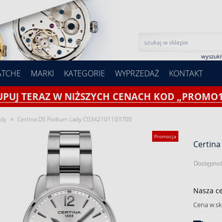
wyszuk
ATCHE
MARKI
KATEGORIE
WYPRZEDAŻ
KONTAKT
UPUJ TERAZ W NIŻSZYCH CENACH KOD „PROMO1
»
ady
Certina DS Podium Lady C0342101103700
Promocja
Certin
Dostępnoś
Nasza c
Cena w sk