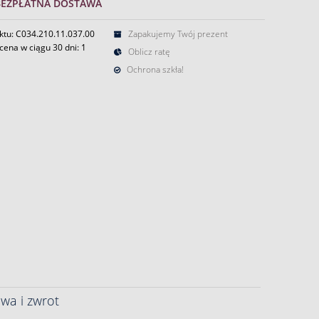
BEZPŁATNA DOSTAWA
ktu: C034.210.11.037.00
Zapakujemy Twój prezent
cena w ciągu 30 dni:
1
Oblicz ratę
Ochrona szkła!
wa i zwrot