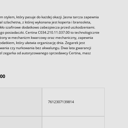
stylem, który pasuje do każdej okazji. Jasna tarcza zapewnia
 szlachetna, z której wykonana jest koperta i bransoleta,
zkło szafirowe dodatkowo zabezpiecza przed uszkodzeniami.
go posiadaczki. Certina C034.210.11.037.00 to technologicznie
sażony w mechanizm kwarcowy oraz mechaniczny, zapewnia
atkiem, który ułatwia organizację dnia. Zegarek jest
ania czy nurkowania bez akwalungu. Dwa lata gwarancji
el zegarka od autoryzowanego sprzedawcy Certina, masz
700
7612307139814