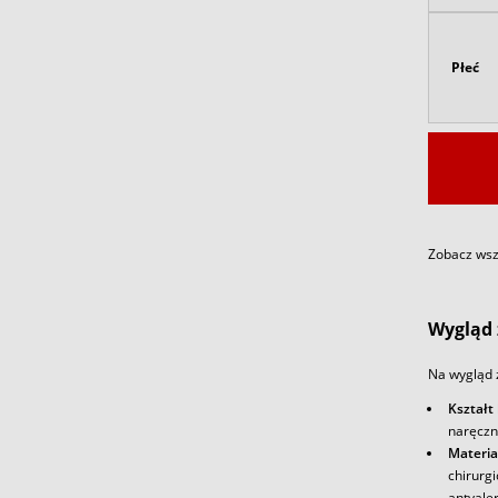
Płeć
Zobacz wszy
Wygląd 
Na wygląd 
Kształt
naręczn
Materia
chirurg
antyale