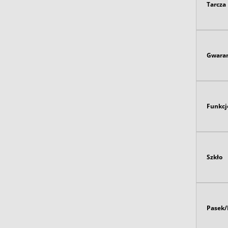
Tarcza
Gwaran
Funkcj
Szkło
Pasek/