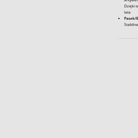
Dzięki t
lata
Pasek/B
Stabiln