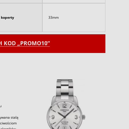
 koperty
33mm
CH KOD „PROMO10”
u
zywana stalą
aściwościom
alergików.