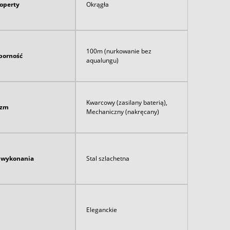
koperty
Okrągła
100m (nurkowanie bez
orność
aqualungu)
Kwarcowy (zasilany baterią),
izm
Mechaniczny (nakręcany)
ł wykonania
Stal szlachetna
Eleganckie