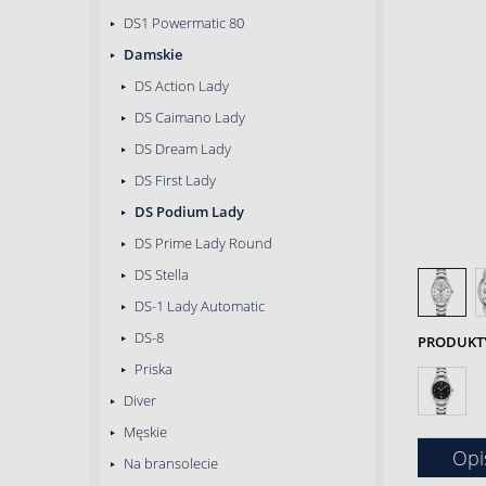
DS1 Powermatic 80
Damskie
DS Action Lady
DS Caimano Lady
DS Dream Lady
DS First Lady
DS Podium Lady
DS Prime Lady Round
DS Stella
DS-1 Lady Automatic
DS-8
PRODUKTY 
Priska
Diver
Męskie
Opi
Na bransolecie