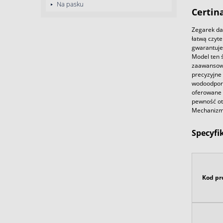
Na pasku
Certin
Zegarek da
łatwą czyte
gwarantuje
Model ten ś
zaawansowa
precyzyjne 
wodoodporn
oferowane 
pewność ot
Mechanizm 
Specyfi
Kod pr