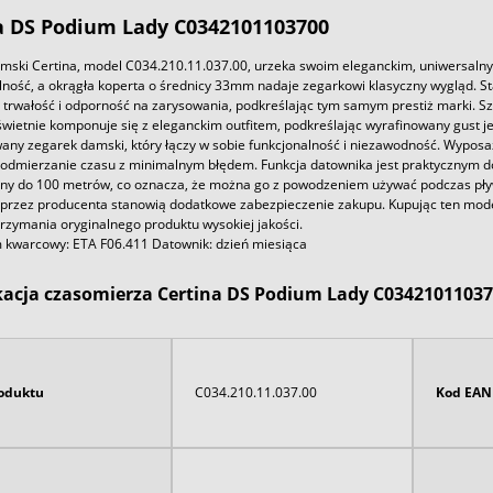
a DS Podium Lady C0342101103700
mski Certina, model C034.210.11.037.00, urzeka swoim eleganckim, uniwersalnym 
lność, a okrągła koperta o średnicy 33mm nadaje zegarkowi klasyczny wygląd. Stal
 trwałość i odporność na zarysowania, podkreślając tym samym prestiż marki. S
wietnie komponuje się z eleganckim outfitem, podkreślając wyrafinowany gust je
ny zegarek damski, który łączy w sobie funkcjonalność i niezawodność. Wypo
odmierzanie czasu z minimalnym błędem. Funkcja datownika jest praktycznym dod
y do 100 metrów, co oznacza, że można go z powodzeniem używać podczas pływ
przez producenta stanowią dodatkowe zabezpieczenie zakupu. Kupując ten mod
rzymania oryginalnego produktu wysokiej jakości.
kwarcowy: ETA F06.411 Datownik: dzień miesiąca
kacja czasomierza Certina DS Podium Lady C0342101103
oduktu
C034.210.11.037.00
Kod EAN