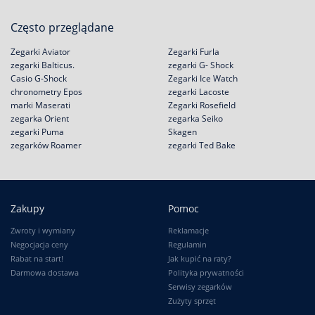
Często przeglądane
Zegarki Aviator
Zegarki Furla
zegarki Balticus.
zegarki G- Shock
Casio G-Shock
Zegarki Ice Watch
chronometry Epos
zegarki Lacoste
marki Maserati
Zegarki Rosefield
zegarka Orient
zegarka Seiko
zegarki Puma
Skagen
zegarków Roamer
zegarki Ted Bake
Zakupy
Pomoc
Zwroty i wymiany
Reklamacje
Negocjacja ceny
Regulamin
Rabat na start!
Jak kupić na raty?
Darmowa dostawa
Polityka prywatności
Serwisy zegarków
Zużyty sprzęt