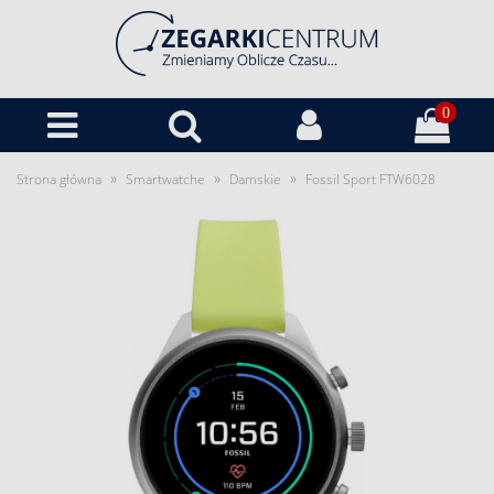
0
»
»
»
Strona główna
Smartwatche
Damskie
Fossil Sport FTW6028