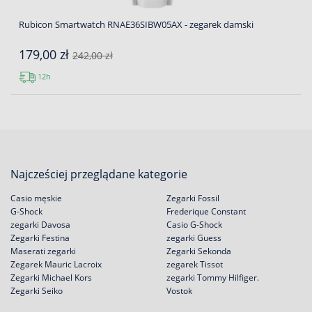
Rubicon Smartwatch RNAE36SIBW05AX - zegarek damski
179,00 zł
242,00 zł
12h
Najcześciej przeglądane kategorie
Casio męskie
Zegarki Fossil
G-Shock
Frederique Constant
zegarki Davosa
Casio G-Shock
Zegarki Festina
zegarki Guess
Maserati zegarki
Zegarki Sekonda
Zegarek Mauric Lacroix
zegarek Tissot
Zegarki Michael Kors
zegarki Tommy Hilfiger.
Zegarki Seiko
Vostok