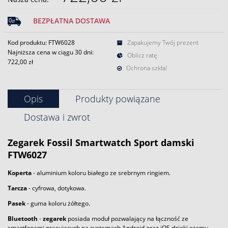
BEZPŁATNA DOSTAWA
Kod produktu: FTW6028
Zapakujemy Twój prezent
Najniższa cena w ciągu 30 dni:
Oblicz ratę
722,00 zł
Ochrona szkła!
Opis
Produkty powiązane
Dostawa i zwrot
Zegarek
Fossil
Smartwatch Sport
damski
FTW6027
Koperta
- aluminium koloru białego ze srebrnym ringiem.
Tarcza
- cyfrowa, dotykowa.
Pasek
- guma koloru żółtego.
Bluetooth
-
zegarek
posiada moduł pozwalający na łączność ze
smartfonami pracujących na systemach Android oraz iOS dzięki czemu