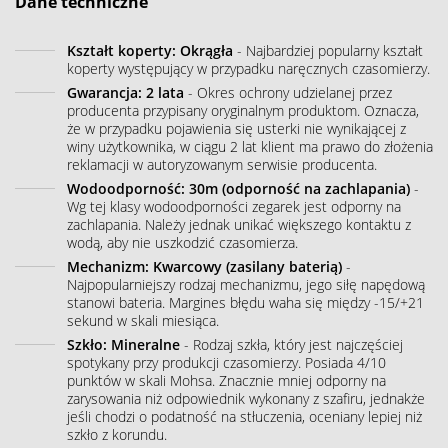
Dane techniczne
Kształt koperty: Okrągła
- Najbardziej popularny kształt
koperty występujący w przypadku naręcznych czasomierzy.
Gwarancja: 2 lata
- Okres ochrony udzielanej przez
producenta przypisany oryginalnym produktom. Oznacza,
że w przypadku pojawienia się usterki nie wynikającej z
winy użytkownika, w ciągu 2 lat klient ma prawo do złożenia
reklamacji w autoryzowanym serwisie producenta.
Wodoodporność: 30m (odporność na zachlapania)
-
Wg tej klasy wodoodporności zegarek jest odporny na
zachlapania. Należy jednak unikać większego kontaktu z
wodą, aby nie uszkodzić czasomierza.
Mechanizm: Kwarcowy (zasilany baterią)
-
Najpopularniejszy rodzaj mechanizmu, jego siłę napędową
stanowi bateria. Margines błędu waha się między -15/+21
sekund w skali miesiąca.
Szkło: Mineralne
- Rodzaj szkła, który jest najczęściej
spotykany przy produkcji czasomierzy. Posiada 4/10
punktów w skali Mohsa. Znacznie mniej odporny na
zarysowania niż odpowiednik wykonany z szafiru, jednakże
jeśli chodzi o podatność na stłuczenia, oceniany lepiej niż
szkło z korundu.