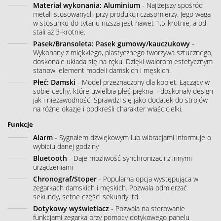
Materiał wykonania: Aluminium
- Najlżejszy spośród
metali stosowanych przy produkcji czasomierzy. Jego waga
w stosunku do tytanu niższa jest nawet 1,5-krotnie, a od
stali aż 3-krotnie.
Pasek/Bransoleta: Pasek gumowy/kauczukowy
-
Wykonany z miękkiego, plastycznego tworzywa sztucznego,
doskonale układa się na ręku. Dzięki walorom estetycznym
stanowi element modeli damskich i męskich.
Płeć: Damski
- Model przeznaczony dla kobiet. Łączący w
sobie cechy, które uwielbia płeć piękna – doskonały design
jak i niezawodność. Sprawdzi się jako dodatek do strojów
na różne okazje i podkreśli charakter właścicielki.
Funkcje
Alarm
- Sygnałem dźwiękowym lub wibracjami informuje o
wybiciu danej godziny
Bluetooth
- Daje możliwość synchronizacji z innymi
urządzeniami
Chronograf/Stoper
- Popularna opcja występująca w
zegarkach damskich i męskich. Pozwala odmierzać
sekundy, setne części sekundy itd.
Dotykowy wyświetlacz
- Pozwala na sterowanie
funkcjami zegarka przy pomocy dotykowego panelu