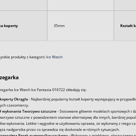
ca koperty
35mm
Kształt 
stkie produkty z kategorii:
Ice Watch
zegarka
egarka Ice Watch Ice Fantasia 016722 składają się:
 koperty Okrągła
- Najbardziej popularny kształt koperty występujący w przypadk
ych czasomierzy.
ł wykonania Tworzywo sztuczne
- Stosowane głównie modelach sportowych i dz
tworzywo sztuczne z powodzeniem stanowi alternatywę dla innych, bardziej popu
łów wykonania. Lekkie i wygodne w użytkowaniu sprawia, że wykonany z niego c
iąża nadgarstka przez co sprawdza się doskonale w różnych sytuacjach.
Bransoleta Pasek gumowy/kauczukowy
- Wykonany z miękkiego, plastycznego 