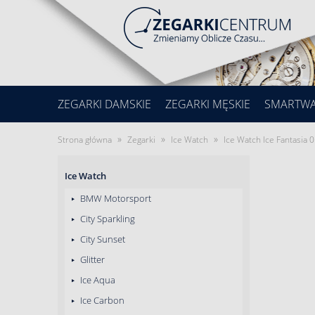
ZEGARKI DAMSKIE
ZEGARKI MĘSKIE
SMARTW
»
»
»
Strona główna
Zegarki
Ice Watch
Ice Watch Ice Fantasia
Ice Watch
BMW Motorsport
City Sparkling
City Sunset
Glitter
Ice Aqua
Ice Carbon