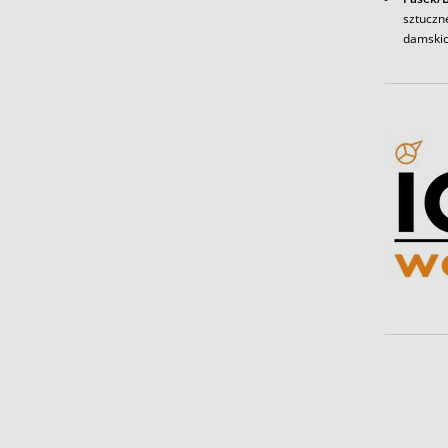
sztuczn
damskic