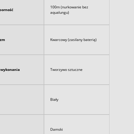
100m (nurkowanie bez
orność
aqualungu)
izm
Kwarcowy (zasilany baterią)
ł wykonania
Tworzywo sztuczne
Biały
Damski