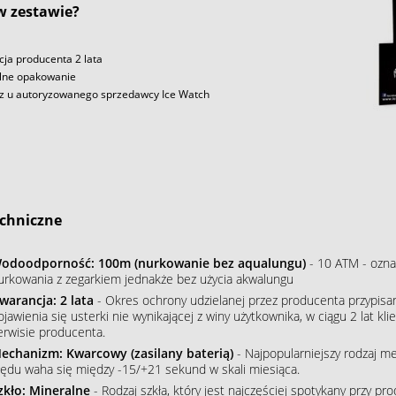
 w zestawie?
ja producenta 2 lata
lne opakowanie
z u autoryzowanego sprzedawcy Ice Watch
chniczne
odoodporność: 100m (nurkowanie bez aqualungu)
- 10 ATM - ozna
urkowania z zegarkiem jednakże bez użycia akwalungu
warancja: 2 lata
- Okres ochrony udzielanej przez producenta przypisa
ojawienia się usterki nie wynikającej z winy użytkownika, w ciągu 2 lat 
erwisie producenta.
echanizm: Kwarcowy (zasilany baterią)
- Najpopularniejszy rodzaj m
łędu waha się między -15/+21 sekund w skali miesiąca.
zkło: Mineralne
- Rodzaj szkła, który jest najczęściej spotykany przy p