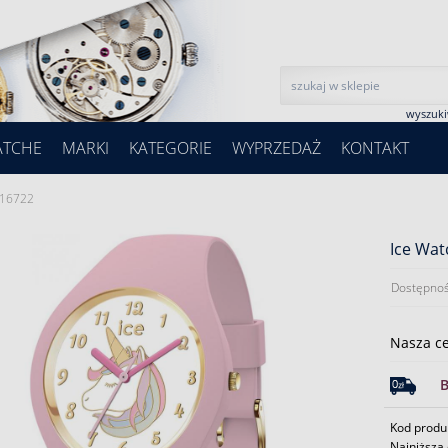
wyszuk
ATCHE
MARKI
KATEGORIE
WYPRZEDAŻ
KONTAKT
 016722
Ice Wat
Dostępnoś
Nasza c
Kod produ
Najniższa 