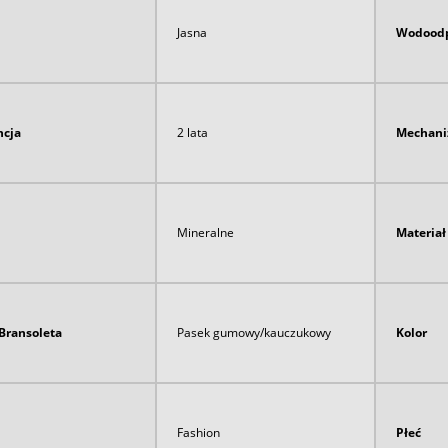
Jasna
Wodoodp
cja
2 lata
Mechan
Mineralne
Materia
Bransoleta
Pasek gumowy/kauczukowy
Kolor
Fashion
Płeć