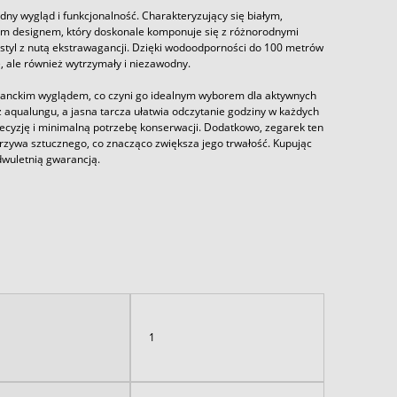
ny wygląd i funkcjonalność. Charakteryzujący się białym,
ym designem, który doskonale komponuje się z różnorodnymi
y styl z nutą ekstrawagancji. Dzięki wodoodporności do 100 metrów
, ale również wytrzymały i niezawodny.
ganckim wyglądem, co czyni go idealnym wyborem dla aktywnych
aqualungu, a jasna tarcza ułatwia odczytanie godziny w każdych
yzję i minimalną potrzebę konserwacji. Dodatkowo, zegarek ten
zywa sztucznego, co znacząco zwiększa jego trwałość. Kupując
dwuletnią gwarancją.
1