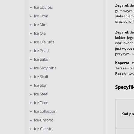
Zegarek dam
Ice Loulou
gumowym pa
Ice Love
stylizacjam
oraz solidn
Ice Mini
Zegarek da
Ice Ola
kobiet. Je
Ice Ola Kids
warunkach.
jest wypos
Ice Pearl
przy tym u
Ice Safari
Koperta
- 
Ice Sixty Nine
Tarcza
- bi
Pasek
- tw
Ice Skull
Ice Star
Specyfi
Ice Steel
Ice Time
Ice collection
Kod pr
Ice-Chrono
Ice-Classic