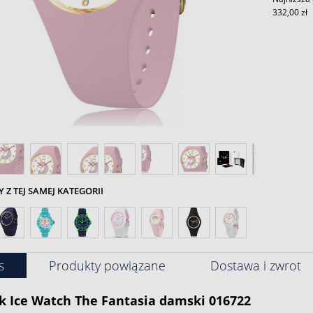
332,00 zł
Z TEJ SAMEJ KATEGORII
s
Produkty powiązane
Dostawa i zwrot
k
Ice Watch
The Fantasia
damski
016722