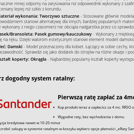
nacznie mniej odporny na zarysowania niż odpowiednik wykonany z szafiru
ceniany lepiej niż szkło z korundu.
ateriał wykonania: Tworzywo sztuczne
- Stosowane głównie modelac
owodzeniem stanowi alternatywę dla innych, bardziej popularnych mater
e wykonany z niego czasomierz nie obciąża nadgarstka przez co sprawdza
asek/Bransoleta: Pasek gumowy/kauczukowy
- Wykonany z miękkieg
ię na ręku. Dzięki walorom estetycznym stanowi element modeli damskic
łeć: Damski
- Model przeznaczony dla kobiet. Łączący w sobie cechy, któ
iezawodność. Sprawdzi się jako dodatek do strojów na różne okazje i podkr
ształt koperty: Okrągła
- Najbardziej popularny kształt koperty wystę
z dogodny system ratalny:
Pierwszą ratę zapłać za 4m
Kup produkt teraz a zapłacisz za 4 mc. RRSO 
Wygodne raty, bez wychodzenia z domu
yzja kredytowa nawet w 10-20 minut
zrobić zakupy w systemie ratalnym w koszyku wybierz opcje płatności „eRaty S