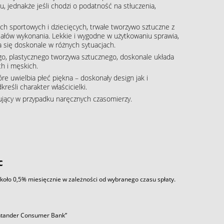
, jednakże jeśli chodzi o podatność na stłuczenia,
h sportowych i dziecięcych, trwałe tworzywo sztuczne z
iałów wykonania. Lekkie i wygodne w użytkowaniu sprawia,
 się doskonale w różnych sytuacjach.
o, plastycznego tworzywa sztucznego, doskonale układa
h i męskich.
re uwielbia płeć piękna – doskonały design jak i
eśli charakter właścicielki.
pujący w przypadku naręcznych czasomierzy.
c
około 0,5% miesięcznie w zależności od wybranego czasu spłaty.
antander Consumer Bank”