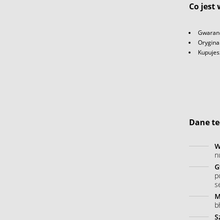
Co jest
Gwaranc
Orygina
Kupujes
Dane te
W
n
G
p
s
M
b
S