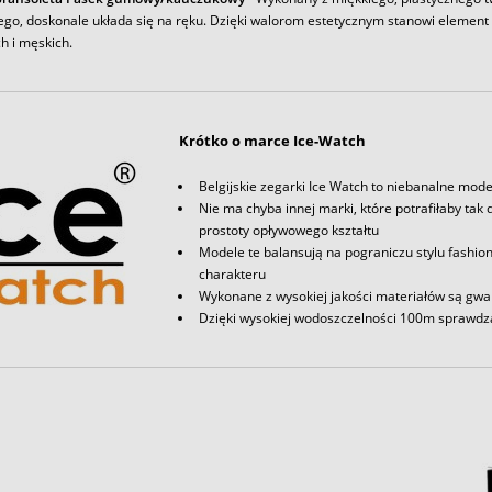
ego, doskonale układa się na ręku. Dzięki walorom estetycznym stanowi element
h i męskich.
Krótko o marce Ice-Watch
Belgijskie zegarki Ice Watch to niebanalne model
Nie ma chyba innej marki, które potrafiłaby ta
prostoty opływowego kształtu
Modele te balansują na pograniczu stylu fashion,
charakteru
Wykonane z wysokiej jakości materiałów są gw
Dzięki wysokiej wodoszczelności 100m sprawdza