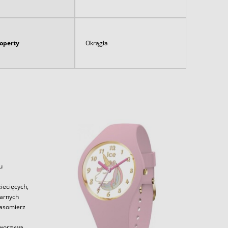
koperty
Okrągła
u
iecięcych,
larnych
zasomierz
tworzywa