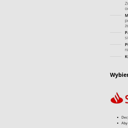
Z
o
M
p
ż
P
s
P
n
K
Wybier
Dec
Aby 