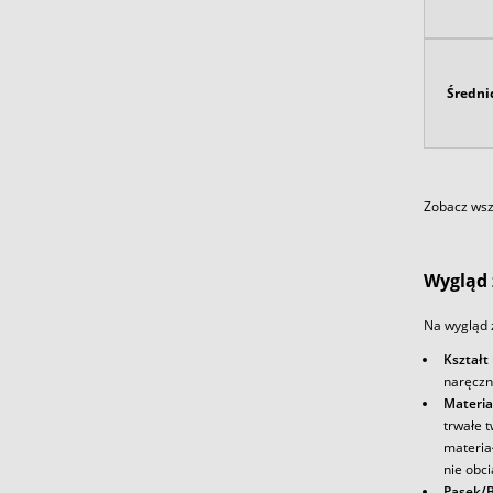
Średni
Zobacz wszy
Wygląd 
Na wygląd z
Kształt
naręczn
Materia
trwałe 
materia
nie obc
Pasek/