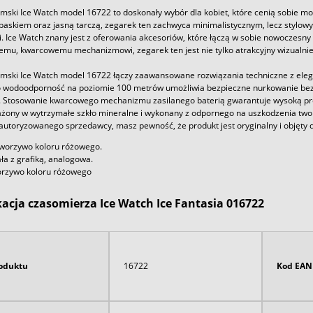
ski Ice Watch model 16722 to doskonały wybór dla kobiet, które cenią sobie mod
skiem oraz jasną tarczą, zegarek ten zachwyca minimalistycznym, lecz stylow
i. Ice Watch znany jest z oferowania akcesoriów, które łączą w sobie nowoczesn
emu, kwarcowemu mechanizmowi, zegarek ten jest nie tylko atrakcyjny wizualnie
mski Ice Watch model 16722 łączy zaawansowane rozwiązania techniczne z ele
go wodoodporność na poziomie 100 metrów umożliwia bezpieczne nurkowanie bez 
 Stosowanie kwarcowego mechanizmu zasilanego baterią gwarantuje wysoką prec
ażony w wytrzymałe szkło mineralne i wykonany z odpornego na uszkodzenia twor
 autoryzowanego sprzedawcy, masz pewność, że produkt jest oryginalny i objęty 
tworzywo koloru różowego.
ała z grafiką, analogowa.
orzywo koloru różowego
kacja czasomierza Ice Watch Ice Fantasia 016722
oduktu
16722
Kod EAN