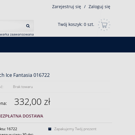
Zarejestruj się
/
Zaloguj się
Twój koszyk:
0
szt.
iwarka zaawansowana
ch Ice Fantasia 016722
ć:
Brak towaru
332,00 zł
ena:
BEZPŁATNA DOSTAWA
ktu: 16722
Zapakujemy Twój prezent
cena w ciągu 30 dni: