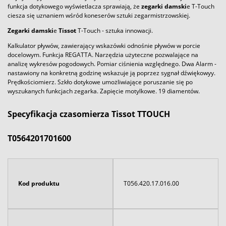
funkcja dotykowego wyświetlacza sprawiają, że
zegarki
damski
e T-Touch
ciesza się uznaniem wśród koneserów sztuki zegarmistrzowskiej.
Zegarki
damski
e
Tissot
T-Touch - sztuka innowacji.
Kalkulator pływów, zawierający wskazówki odnośnie pływów w porcie
docelowym. Funkcja REGATTA. Narzędzia użyteczne pozwalające na
analizę wykresów pogodowych. Pomiar ciśnienia względnego. Dwa Alarm -
nastawiony na konkretną godzinę wskazuje ją poprzez sygnał dźwiękowyy.
Prędkościomierz. Szkło dotykowe umożliwiające poruszanie się po
wyszukanych funkcjach zegarka. Zapięcie motylkowe. 19 diamentów.
Specyfikacja czasomierza Tissot TTOUCH
T0564201701600
Kod produktu
T056.420.17.016.00