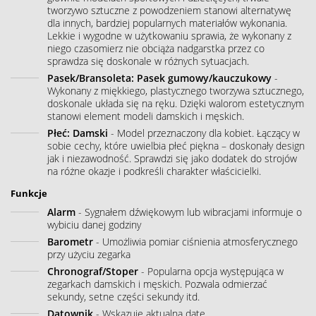
tworzywo sztuczne z powodzeniem stanowi alternatywę
dla innych, bardziej popularnych materiałów wykonania.
Lekkie i wygodne w użytkowaniu sprawia, że wykonany z
niego czasomierz nie obciąża nadgarstka przez co
sprawdza się doskonale w różnych sytuacjach.
Pasek/Bransoleta: Pasek gumowy/kauczukowy
-
Wykonany z miękkiego, plastycznego tworzywa sztucznego,
doskonale układa się na ręku. Dzięki walorom estetycznym
stanowi element modeli damskich i męskich.
Płeć: Damski
- Model przeznaczony dla kobiet. Łączący w
sobie cechy, które uwielbia płeć piękna – doskonały design
jak i niezawodność. Sprawdzi się jako dodatek do strojów
na różne okazje i podkreśli charakter właścicielki.
Funkcje
Alarm
- Sygnałem dźwiękowym lub wibracjami informuje o
wybiciu danej godziny
Barometr
- Umożliwia pomiar ciśnienia atmosferycznego
przy użyciu zegarka
Chronograf/Stoper
- Popularna opcja występująca w
zegarkach damskich i męskich. Pozwala odmierzać
sekundy, setne części sekundy itd.
Datownik
- Wskazuje aktualną datę