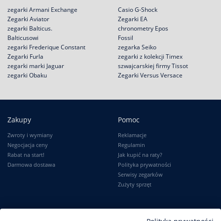
zegarki Armani Exchange
Casio G-Shock
Zegarki Aviator
Zegarki EA
zegarki Balticus.
chronometry Epos
Balticusowi
Fossil
zegarki Frederique Constant
zegarka Seiko
Zegarki Furla
zegarki z kolekcji Timex
zegarki marki Jaguar
szwajcarskiej firmy Tissot
zegarki Obaku
Zegarki Versus Versace
Zakupy
Pomoc
Zwroty i wymiany
Reklamacje
Negocjacja ceny
Regulamin
Rabat na start!
Jak kupić na raty?
Darmowa dostawa
Polityka prywatności
Serwisy zegarków
Zużyty sprzęt
Moje konto
Informacje