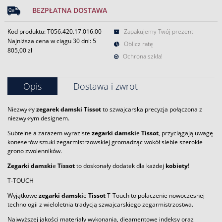
BEZPŁATNA DOSTAWA
Kod produktu: T056.420.17.016.00
Zapakujemy Twój prezent
Najniższa cena w ciągu 30 dni:
5
Oblicz ratę
805,00 zł
Ochrona szkła!
Opis
Dostawa i zwrot
Niezwykły
zegarek
damski
Tissot
to szwajcarska precyzja połączona z
niezwykłym designem.
Subtelne a zarazem wyraziste
zegarki
damski
e
Tissot
, przyciągają uwagę
koneserów sztuki zegarmistrzowskiej gromadząc wokół siebie szerokie
grono zwolenników.
Zegarki
damski
e
Tissot
to doskonały dodatek dla każdej
kobiety
!
T-TOUCH
Wyjątkowe
zegarki
damski
e
Tissot
T-Touch to połaczenie nowoczesnej
technologii z wieloletnia tradycją szwajcarskiego zegarmistrzostwa.
Najwyższej jakości materiały wykonania, dieamentowe indeksy oraz