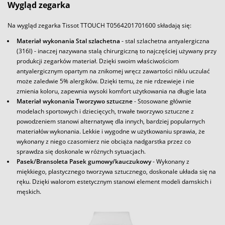
Wygląd zegarka
Na wygląd zegarka Tissot TTOUCH T0564201701600 składają się:
Materiał wykonania Stal szlachetna
- stal szlachetna antyalergiczna
(316l) - inaczej nazywana stalą chirurgiczną to najczęściej używany przy
produkcji zegarków materiał. Dzięki swoim właściwościom
antyalergicznym opartym na znikomej wręcz zawartości niklu uczulać
może zaledwie 5% alergików. Dzięki temu, że nie rdzewieje i nie
zmienia koloru, zapewnia wysoki komfort użytkowania na długie lata
Materiał wykonania Tworzywo sztuczne
- Stosowane głównie
modelach sportowych i dziecięcych, trwałe tworzywo sztuczne z
powodzeniem stanowi alternatywę dla innych, bardziej popularnych
materiałów wykonania. Lekkie i wygodne w użytkowaniu sprawia, że
wykonany z niego czasomierz nie obciąża nadgarstka przez co
sprawdza się doskonale w różnych sytuacjach.
Pasek/Bransoleta Pasek gumowy/kauczukowy
- Wykonany z
miękkiego, plastycznego tworzywa sztucznego, doskonale układa się na
ręku. Dzięki walorom estetycznym stanowi element modeli damskich i
męskich.