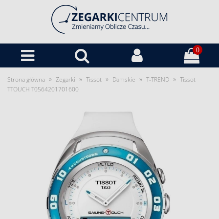
0
»
»
»
»
»
Strona główna
Zegarki
Tissot
Damskie
T-TREND
Tissot
TTOUCH T0564201701600