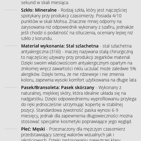
sekund w skali miesiąca.
Szkło: Mineralne
- Rodzaj szkła, który jest najczęściej
spotykany przy produkcji czasomierzy. Posiada 4/10
punktów w skali Mohsa. Znacznie mniej odporny na
zarysowania niż odpowiednik wykonany z szafiru, jednakże
jeśli chodzi o podatność na stłuczenia, oceniany lepiej niż
szkło z korundu.
Materiał wykonania: Stal szlachetna
- stal szlachetna
antyalergiczna (316l) - inaczej nazywana stalą chirurgiczną
to najczęściej używany przy produkcji zegarków materiał.
Dzięki swoim właściwościom antyalergicznym opartym na
znikomej wręcz zawartości niklu uczulać może zaledwie 5%
alergików. Dzięki temu, że nie rdzewieje i nie zmienia
koloru, zapewnia wysoki komfort użytkowania na długie lata
Pasek/Bransoleta: Pasek skórzany
- Wykonany z
naturalnej, miękkiej skóry, która idealnie układa się na
nadgarstku. Dzięki odpowiedniemu wyprofilowaniu przylega
do ręki jednocześnie utrzymując kopertę w stabilnej
pozycji. Standardowa żywotność paska wynosi 6-9
miesięcy, jednak dla zapewnienia długowieczności można
stosować specjalne kosmetyki poprawiające jego wygląd.
Płeć: Męski
- Przeznaczony dla mężczyzn czasomierz
przedstawiający szereg walorów wizualnych jak i
jakościowych. Dzięki zastosowaniu najwyższej klasy