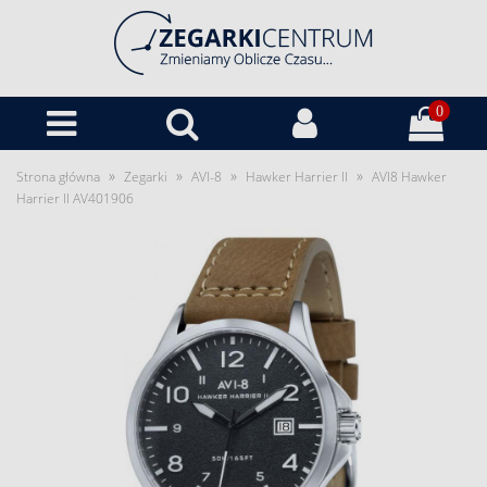
0
»
»
»
»
Strona główna
Zegarki
AVI-8
Hawker Harrier II
AVI8 Hawker
Harrier II AV401906