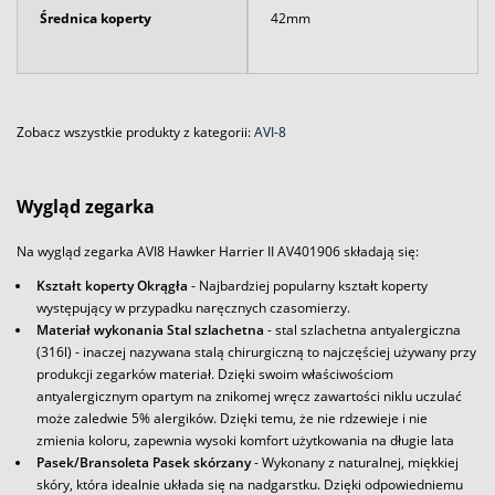
Średnica koperty
42mm
Zobacz wszystkie produkty z kategorii:
AVI-8
Wygląd zegarka
Na wygląd zegarka AVI8 Hawker Harrier II AV401906 składają się:
Kształt koperty Okrągła
- Najbardziej popularny kształt koperty
występujący w przypadku naręcznych czasomierzy.
Materiał wykonania Stal szlachetna
- stal szlachetna antyalergiczna
(316l) - inaczej nazywana stalą chirurgiczną to najczęściej używany przy
produkcji zegarków materiał. Dzięki swoim właściwościom
antyalergicznym opartym na znikomej wręcz zawartości niklu uczulać
może zaledwie 5% alergików. Dzięki temu, że nie rdzewieje i nie
zmienia koloru, zapewnia wysoki komfort użytkowania na długie lata
Pasek/Bransoleta Pasek skórzany
- Wykonany z naturalnej, miękkiej
skóry, która idealnie układa się na nadgarstku. Dzięki odpowiedniemu