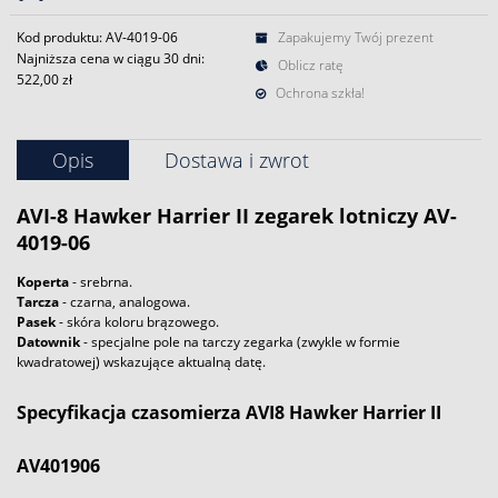
Kod produktu: AV-4019-06
Zapakujemy Twój prezent
Najniższa cena w ciągu 30 dni:
Oblicz ratę
522,00 zł
Ochrona szkła!
Opis
Dostawa i zwrot
AVI-8
Hawker Harrier II
zegarek
lotniczy AV-
4019-06
Koperta
- srebrna.
Tarcza
- czarna, analogowa.
Pasek
- skóra koloru brązowego.
Datownik
- specjalne pole na tarczy zegarka (zwykle w formie
kwadratowej) wskazujące aktualną datę.
Specyfikacja czasomierza AVI8 Hawker Harrier II
AV401906