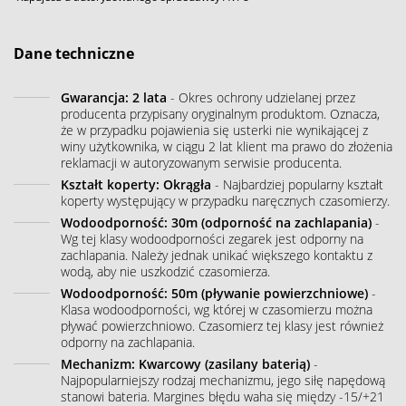
Dane techniczne
Gwarancja: 2 lata
- Okres ochrony udzielanej przez
producenta przypisany oryginalnym produktom. Oznacza,
że w przypadku pojawienia się usterki nie wynikającej z
winy użytkownika, w ciągu 2 lat klient ma prawo do złożenia
reklamacji w autoryzowanym serwisie producenta.
Kształt koperty: Okrągła
- Najbardziej popularny kształt
koperty występujący w przypadku naręcznych czasomierzy.
Wodoodporność: 30m (odporność na zachlapania)
-
Wg tej klasy wodoodporności zegarek jest odporny na
zachlapania. Należy jednak unikać większego kontaktu z
wodą, aby nie uszkodzić czasomierza.
Wodoodporność: 50m (pływanie powierzchniowe)
-
Klasa wodoodporności, wg której w czasomierzu można
pływać powierzchniowo. Czasomierz tej klasy jest również
odporny na zachlapania.
Mechanizm: Kwarcowy (zasilany baterią)
-
Najpopularniejszy rodzaj mechanizmu, jego siłę napędową
stanowi bateria. Margines błędu waha się między -15/+21