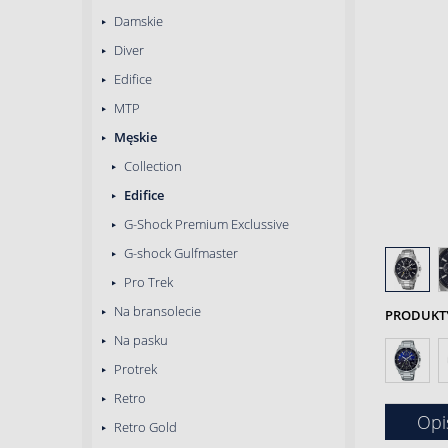
Damskie
Diver
Edifice
MTP
Męskie
Collection
Edifice
G-Shock Premium Exclussive
G-shock Gulfmaster
Pro Trek
Na bransolecie
PRODUKTY 
Na pasku
Protrek
Retro
Opi
Retro Gold