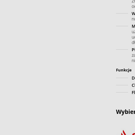
Z
o
W
n
M
u
u
dł
P
z
n
Funkcje
D
C
F
Wybier