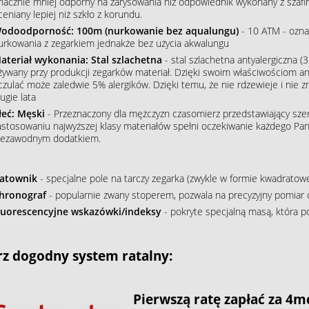
nacznie mniej odporny na zarysowania niż odpowiednik wykonany z szafiru
ceniany lepiej niż szkło z korundu.
odoodporność: 100m (nurkowanie bez aqualungu)
- 10 ATM - ozna
urkowania z zegarkiem jednakże bez użycia akwalungu
ateriał wykonania: Stal szlachetna
- stal szlachetna antyalergiczna (3
żywany przy produkcji zegarków materiał. Dzięki swoim właściwościom an
czulać może zaledwie 5% alergików. Dzięki temu, że nie rdzewieje i nie 
ugie lata
łeć: Męski
- Przeznaczony dla mężczyzn czasomierz przedstawiający szere
astosowaniu najwyższej klasy materiałów spełni oczekiwanie każdego Pana
iezawodnym dodatkiem.
atownik
- specjalne pole na tarczy zegarka (zwykle w formie kwadratowe
hronograf
- popularnie zwany stoperem, pozwala na precyzyjny pomiar 
luorescencyjne wskazówki/indeksy
- pokryte specjalną masą, która p
z dogodny system ratalny:
Pierwszą ratę zapłać za 4m