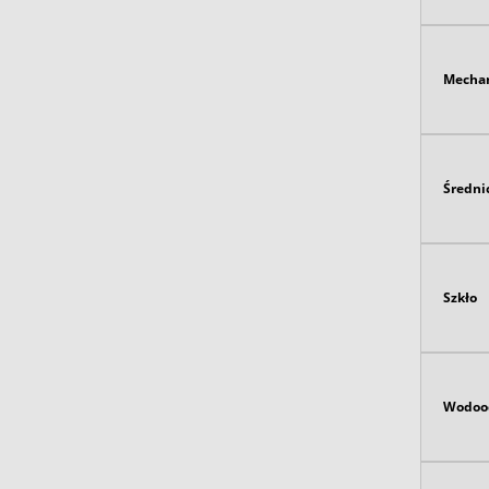
Mecha
Średni
Szkło
Wodoo