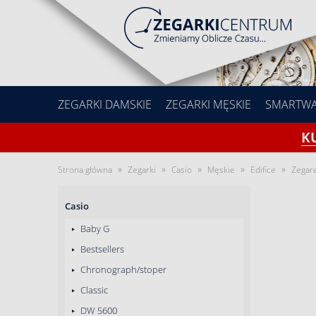
ZEGARKI DAMSKIE
ZEGARKI MĘSKIE
SMARTW
K
»
»
»
»
»
Strona główna
Zegarki
Casio
Męskie
Edifice
Zegar
Casio
Baby G
Bestsellers
Chronograph/stoper
Classic
DW 5600