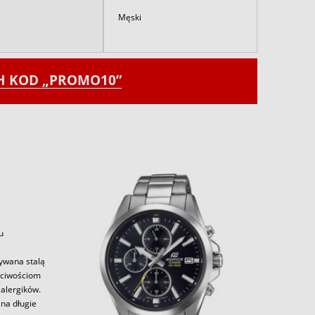
Męski
CH KOD „PROMO10”
u
zywana stalą
aściwościom
alergików.
 na długie