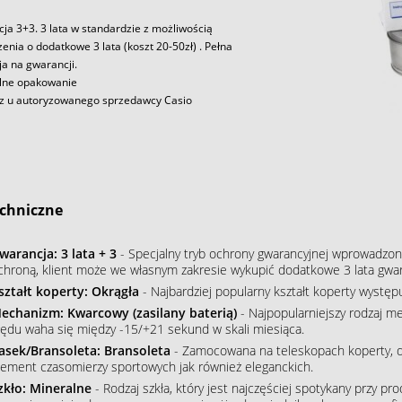
ja 3+3. 3 lata w standardzie z możliwością
enia o dodatkowe 3 lata (koszt 20-50zł) . Pełna
ja na gwarancji.
lne opakowanie
z u autoryzowanego sprzedawcy Casio
chniczne
warancja: 3 lata + 3
- Specjalny tryb ochrony gwarancyjnej wprowadzony
chroną, klient może we własnym zakresie wykupić dodatkowe 3 lata gwar
ształt koperty: Okrągła
- Najbardziej popularny kształt koperty wystę
echanizm: Kwarcowy (zasilany baterią)
- Najpopularniejszy rodzaj m
łędu waha się między -15/+21 sekund w skali miesiąca.
asek/Bransoleta: Bransoleta
- Zamocowana na teleskopach koperty, do
lement czasomierzy sportowych jak również eleganckich.
zkło: Mineralne
- Rodzaj szkła, który jest najczęściej spotykany przy p