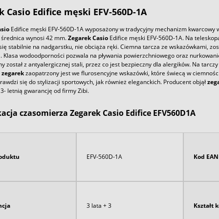
k
Casio
Edifice męski EFV-560D-1A
sio
Edifice męski EFV-560D-1A wyposażony w tradycyjny mechanizm kwarcowy wyk
j średnica wynosi 42 mm.
Zegarek
Casio
Edifice męski EFV-560D-1A. Na teleskopa
się stabilnie na nadgarstku, nie obciąża ręki. Ciemna tarcza ze wskazówkami, 
a. Klasa wodoodporności pozwala na pływania powierzchniowego oraz nurkowani
 został z antyalergicznej stali, przez co jest bezpieczny dla alergików. Na tarcz
o
zegarek
zaopatrzony jest we flurosencyjne wskazówki, które świecą w ciemnośc
rawdzi się do stylizacji sportowych, jak również eleganckich. Producent objął
zeg
- letnią gwarancję od firmy Zibi.
kacja czasomierza Zegarek Casio Edifice EFV560D1A
oduktu
EFV-560D-1A
Kod EAN
cja
3 lata + 3
Kształt 