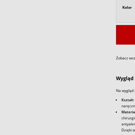
Kolor
Zobacz wszy
Wygląd 
Na wygląd 
Kształt
naręczn
Materia
chirurg
antyale
Dzięki t