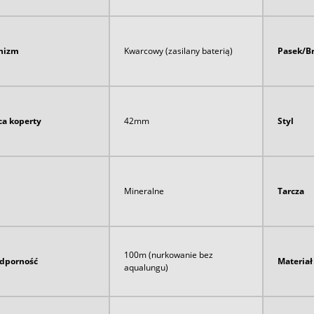
nizm
Kwarcowy (zasilany baterią)
Pasek/B
ca koperty
42mm
Styl
Mineralne
Tarcza
100m (nurkowanie bez
dporność
Materia
aqualungu)