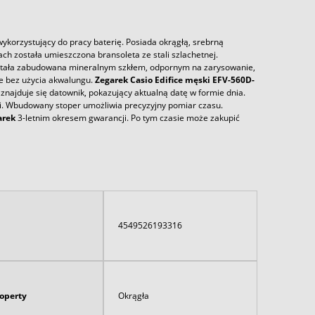
orzystujący do pracy baterię. Posiada okrągłą, srebrną
ch została umieszczona bransoleta ze stali szlachetnej.
została zabudowana mineralnym szkłem, odpornym na zarysowanie,
e bez użycia akwalungu.
Zegarek
Casio
Edifice męski EFV-560D-
y znajduje się datownik, pokazujący aktualną datę w formie dnia.
i. Wbudowany stoper umożliwia precyzyjny pomiar czasu.
arek
3-letnim okresem gwarancji. Po tym czasie może zakupić
4549526193316
koperty
Okrągła