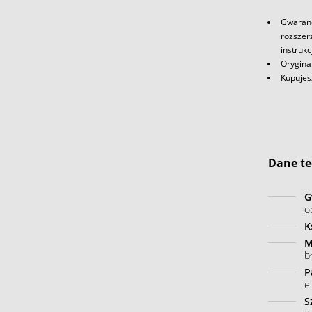
Gwaranc
rozszerz
instrukc
Orygina
Kupujes
Dane te
G
o
K
M
b
P
e
S