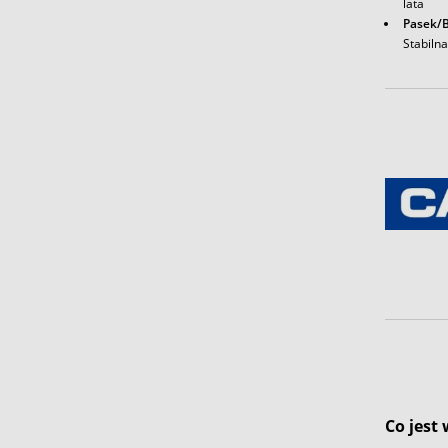
lata
Pasek/B
Stabiln
Co jest