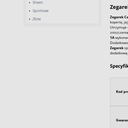
Sheen
Zegare
Sportowe
Zegarek
Ca
Złote
kopertę, je
Utrzymuje 
zniszczeni
1A
wykonany
Dodatkow
Zegarek
sp
dodatkową 3
Specyfi
Kod pr
Gwaran