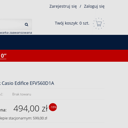
Zarejestruj się
/
Zaloguj się
Twój koszyk:
0
szt.
iwarka zaawansowana
0”
 Casio Edifice EFV560D1A
ć:
Brak towaru
494,00 zł
-18%
ena:
lepie stacjonarnym: 599,00 zł