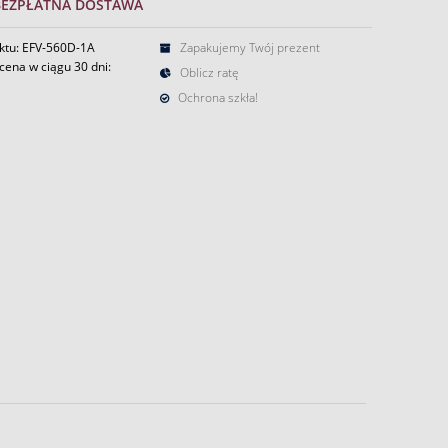
BEZPŁATNA DOSTAWA
ktu: EFV-560D-1A
Zapakujemy Twój prezent
cena w ciągu 30 dni:
Oblicz ratę
Ochrona szkła!