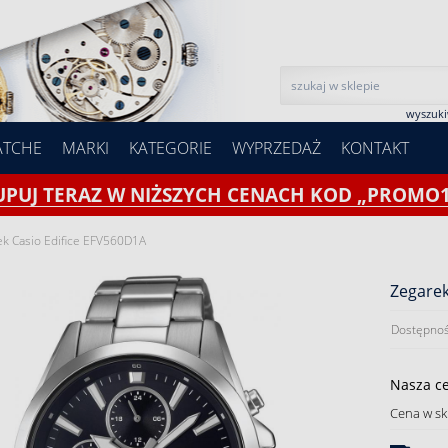
wyszuk
ATCHE
MARKI
KATEGORIE
WYPRZEDAŻ
KONTAKT
UPUJ TERAZ W NIŻSZYCH CENACH KOD „PROMO1
ek Casio Edifice EFV560D1A
Zegarek
Dostępnoś
Nasza c
Cena w sk