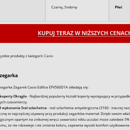
Czarny, Srebrny
Płeć
KUPUJ TERAZ W NIŻSZYCH CENA
stkie produkty z kategorii:
Casio
zegarka
zegarka Zegarek Casio Edifice EFV560D1A składają się:
 koperty Okrągła
- Najbardziej popularny kształt koperty występujący w przypadk
ych czasomierzy.
ł wykonania Stal szlachetna
- stal szlachetna antyalergiczna (316l) - inaczej na
iczną to najczęściej używany przy produkcji zegarków materiał. Dzięki swoim wł
rgicznym opartym na znikomej wręcz zawartości niklu uczulać może zaledwie 5% 
emu, że nie rdzewieje i nie zmienia koloru, zapewnia wysoki komfort użytkowania