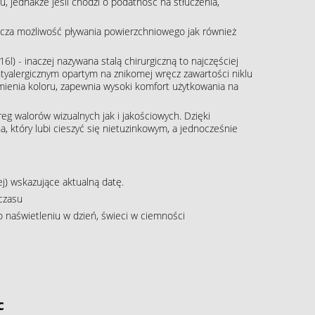
, jednakże jeśli chodzi o podatność na stłuczenia,
cza możliwość pływania powierzchniowego jak również
16l) - inaczej nazywana stalą chirurgiczną to najczęściej
tyalergicznym opartym na znikomej wręcz zawartości niklu
zmienia koloru, zapewnia wysoki komfort użytkowania na
g walorów wizualnych jak i jakościowych. Dzięki
, który lubi cieszyć się nietuzinkowym, a jednocześnie
j) wskazujące aktualną datę.
czasu
o naświetleniu w dzień, świeci w ciemności
c