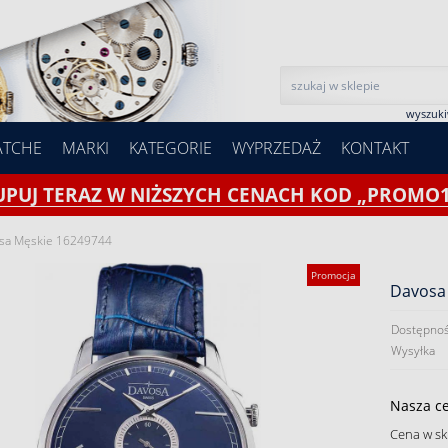
wyszuk
ATCHE
MARKI
KATEGORIE
WYPRZEDAŻ
KONTAKT
UPUJ TERAZ W NIŻSZYCH CENACH KOD „PROMO1
sa Męskie 16249744
Promocja
Davosa
Dostępnoś
Wysyłka
Nasza c
Cena w sk