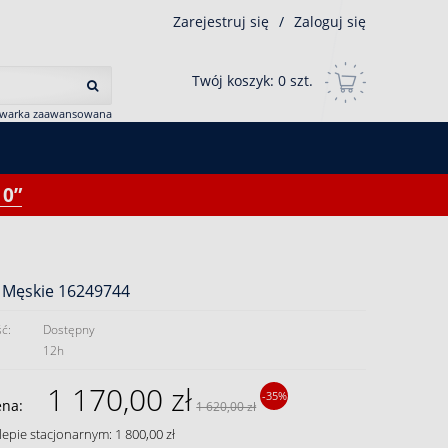
Zarejestruj się
/
Zaloguj się
Twój koszyk:
0
szt.
iwarka zaawansowana
0”
 Męskie 16249744
ć:
Dostępny
12h
1 170,00 zł
-35%
ena:
1 620,00 zł
lepie stacjonarnym: 1 800,00 zł