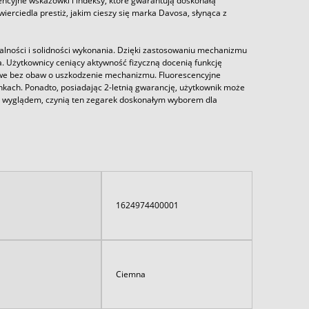
ncyjne wskazówki i indeksy, które gwarantują doskonałą
wierciedla prestiż, jakim cieszy się marka Davosa, słynąca z
lności i solidności wykonania. Dzięki zastosowaniu mechanizmu
. Użytkownicy ceniący aktywność fizyczną docenią funkcję
we bez obaw o uszkodzenie mechanizmu. Fluorescencyjne
kach. Ponadto, posiadając 2-letnią gwarancję, użytkownik może
kim wyglądem, czynią ten zegarek doskonałym wyborem dla
1624974400001
Ciemna