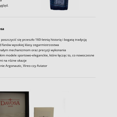
la
ygląd.
osa
oszczycić się przeszło 160-letnią historią i bogatą tradycją
 fanów wysokiej klasy zegarmistrzostwa
nałym mechanizmom oraz precyzji wykonania
im modele sportowo-eleganckie, które łącząc to, co nowoczesne
ami na różne okazje
inie Argonautic, Vireo czy Aviator