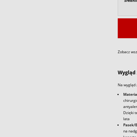
Średni
Zobacz wszy
Wygląd 
Na wygląd 
Materia
chirurg
antyale
Dzięki t
lata
Pasek/B
na nadg