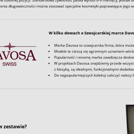
w stabilnej pozycji. Standardowa żywotność paska wynosi 6-9 miesięcy, jednak d
enia długowieczności można stosować specjalne kosmetyki poprawiające jego w
W kilku słowach o Szwajcarskiej marce Dav
Marka Davosa to szwajcarska firma, która może p
Modele te cieszą się ogromnym uznaniem wśród
Popularność i renomę marka zawdzięcza dosko
W projektach Davosa znajdziemy przede wszystk
z klasyką, są idealnymi, funkcjonalnymi dodatk
Do najpopularniejszych kolekcji zaliczyć należy l
 w zestawie?