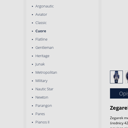
Argonautic
Aviator
Classic
Cuore
Flatline
Gentleman
Heritage
Junak
Metropolitan
Military
Nautic Star
Opi
Newton
Parangon
Zegare
Pares
Zegarek mę
Pianos II
średnicy 4