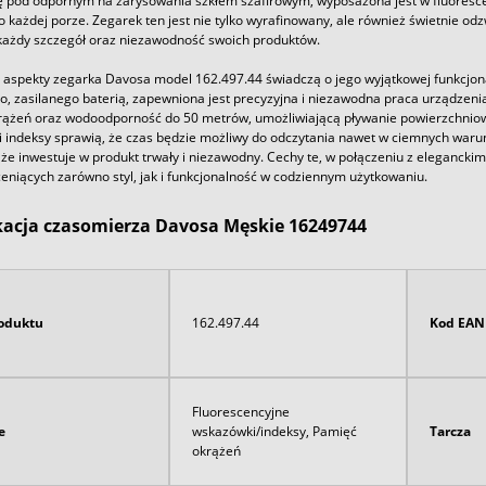
ię pod odpornym na zarysowania szkłem szafirowym, wyposażona jest w fluoresce
o każdej porze. Zegarek ten jest nie tylko wyrafinowany, ale również świetnie odz
 każdy szczegół oraz niezawodność swoich produktów.
 aspekty zegarka Davosa model 162.497.44 świadczą o jego wyjątkowej funkcjona
, zasilanego baterią, zapewniona jest precyzyjna i niezawodna praca urządzenia
rążeń oraz wodoodporność do 50 metrów, umożliwiającą pływanie powierzchnio
i indeksy sprawią, że czas będzie możliwy do odczytania nawet w ciemnych warun
 że inwestuje w produkt trwały i niezawodny. Cechy te, w połączeniu z eleganc
eniących zarówno styl, jak i funkcjonalność w codziennym użytkowaniu.
kacja czasomierza Davosa Męskie 16249744
oduktu
162.497.44
Kod EAN
Fluorescencyjne
e
wskazówki/indeksy, Pamięć
Tarcza
okrążeń