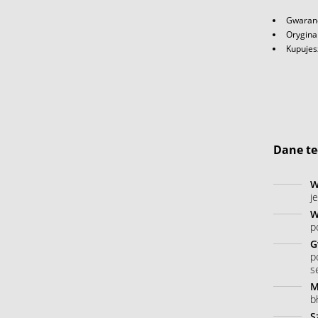
Gwaranc
Orygina
Kupujes
Dane te
W
j
W
p
G
p
s
M
b
S