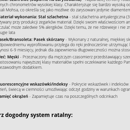
nnych chronometrów wysokiej klasy. Charakteryzuje się bardzo wysoką o
kali Mohsa, co określa się jako możliwe do zarysowani jedynie diamente
ateriał wykonania: Stal szlachetna
- stal szlachetna antyalergiczna (3
żywany przy produkcji zegarków materiał. Dzięki swoim właściwościom an
czulać może zaledwie 5% alergików. Dzięki temu, że nie rdzewieje i nie 
ugie lata
asek/Bransoleta: Pasek skórzany
- Wykonany z naturalnej, miękkiej sk
dpowiedniemu wyprofilowaniu przylega do ręki jednocześnie utrzymując 
ynosi 6-9 miesięcy, jednak dla zapewnienia długowieczności można stos
łeć: Męski
- Przeznaczony dla mężczyzn czasomierz przedstawiający szere
astosowaniu najwyższej klasy materiałów spełni oczekiwanie każdego Pana
iezawodnym dodatkiem.
luorescencyjne wskazówki/indeksy
- Pokrycie wskazówek i indeksów s
zień, świecą w ciemności umożliwiając odczyt godziny w warunkach ogran
amięć okrążeń
- Zapamiętuje czas na poszczególnych odcinkach
z dogodny system ratalny: