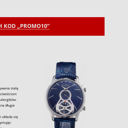
CH KOD „PROMO10”
zywana stalą
aściwościom
alergików.
 na długie
e układa się
zymując