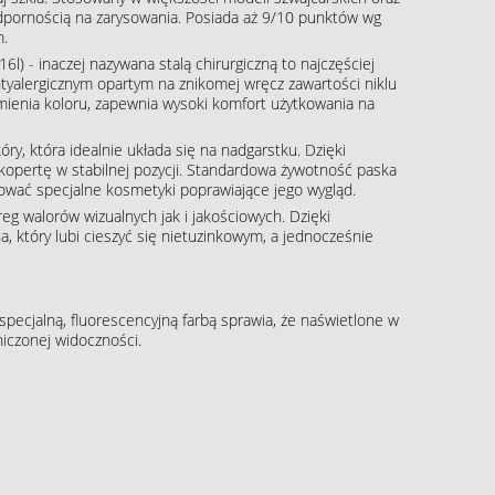
dpornością na zarysowania. Posiada aż 9/10 punktów wg
m.
16l) - inaczej nazywana stalą chirurgiczną to najczęściej
tyalergicznym opartym na znikomej wręcz zawartości niklu
zmienia koloru, zapewnia wysoki komfort użytkowania na
óry, która idealnie układa się na nadgarstku. Dzięki
kopertę w stabilnej pozycji. Standardowa żywotność paska
ować specjalne kosmetyki poprawiające jego wygląd.
g walorów wizualnych jak i jakościowych. Dzięki
, który lubi cieszyć się nietuzinkowym, a jednocześnie
pecjalną, fluorescencyjną farbą sprawia, że naświetlone w
iczonej widoczności.