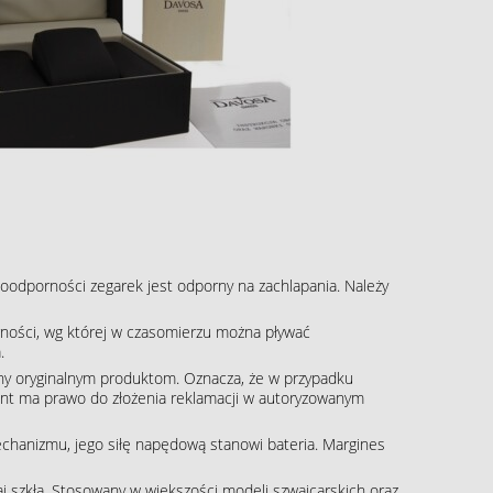
oodporności zegarek jest odporny na zachlapania. Należy
ności, wg której w czasomierzu można pływać
.
ny oryginalnym produktom. Oznacza, że w przypadku
klient ma prawo do złożenia reklamacji w autoryzowanym
echanizmu, jego siłę napędową stanowi bateria. Margines
aj szkła. Stosowany w większości modeli szwajcarskich oraz