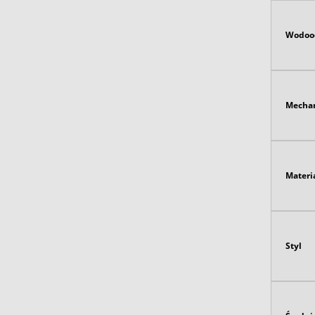
Wodoo
Mecha
Materi
Styl