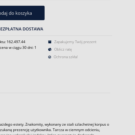
daj do koszyka
BEZPŁATNA DOSTAWA
ktu: 162.497.44
Zapakujemy Twój prezent
cena w ciągu 30 dni:
1
Oblicz ratę
Ochrona szkła!
żdego estety. Znakomity, wykonany ze stali szlachetnej korpus o
zukaną prezencję użytkownika. Tarcza w ciemnym odcieniu,