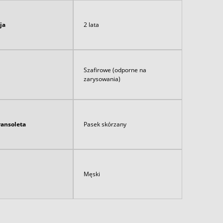
ja
2 lata
Szafirowe (odporne na
zarysowania)
ransoleta
Pasek skórzany
Męski