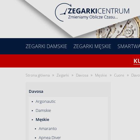
ZEGARKI DAMSKIE
ZEGARKI MĘSKIE
SMARTW
K
»
»
»
»
»
Strona główna
Zegarki
Davosa
Męskie
Cuore
Davo
Davosa
Argonautic
Damskie
Męskie
Amaranto
Apnea Diver