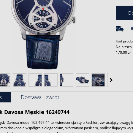
Do
Kod produ
Najniższa 
170,00 zł
s
Dostawa i zwrot
k
Davosa Męskie 16249744
ski Davosa model 162.497.44 to kwintesencja stylu Fashion, zwracający uwagę ka
2mm doskonale współgra z eleganckim, skórzanym paskiem, podkreślającym wys