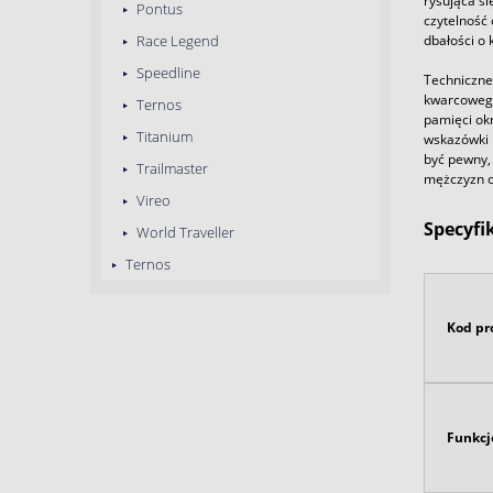
rysująca s
Pontus
czytelność 
dbałości o
Race Legend
Speedline
Techniczne
kwarcowego
Ternos
pamięci ok
Titanium
wskazówki 
być pewny,
Trailmaster
mężczyzn c
Vireo
Specyfi
World Traveller
Ternos
Kod pr
Funkcj