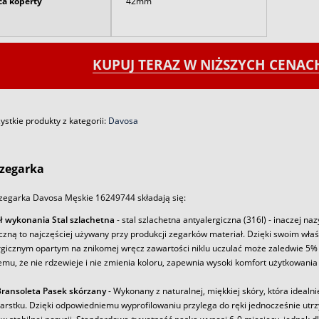
ca koperty
42mm
KUPUJ TERAZ W NIŻSZYCH CENA
stkie produkty z kategorii:
Davosa
zegarka
zegarka Davosa Męskie 16249744 składają się:
ł wykonania Stal szlachetna
- stal szlachetna antyalergiczna (316l) - inaczej na
iczną to najczęściej używany przy produkcji zegarków materiał. Dzięki swoim wł
rgicznym opartym na znikomej wręcz zawartości niklu uczulać może zaledwie 5% 
emu, że nie rdzewieje i nie zmienia koloru, zapewnia wysoki komfort użytkowania
ransoleta Pasek skórzany
- Wykonany z naturalnej, miękkiej skóry, która idealni
arstku. Dzięki odpowiedniemu wyprofilowaniu przylega do ręki jednocześnie utr