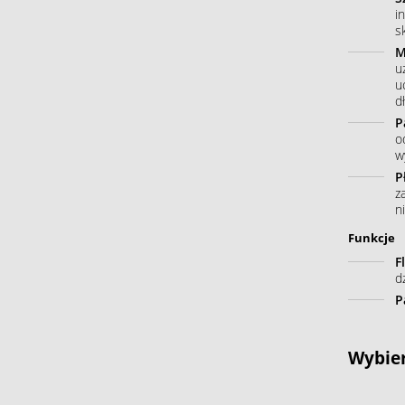
i
s
M
u
u
dł
P
o
w
P
z
n
Funkcje
F
d
P
Wybier