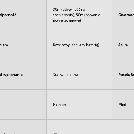
30m (odporność na
dporność
zachlapania), 50m (pływanie
Gwaranc
powierzchniowe)
nizm
Kwarcowy (zasilany baterią)
Szkło
ał wykonania
Stal szlachetna
Pasek/B
Fashion
Płeć