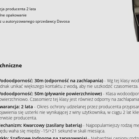
ja producenta 2 lata
lne opakowanie
z u autoryzowanego sprzedawcy Davosa
chniczne
odoodporność: 30m (odporność na zachlapania)
- Wg tej klasy wod
ednak unikać większego kontaktu z wodą, aby nie uszkodzić czasomierza.
odoodporność: 50m (pływanie powierzchniowe)
- Klasa wodoodpor
owierzchniowo. Czasomierz tej klasy jest również odporny na zachlapania
warancja: 2 lata
- Okres ochrony udzielanej przez producenta przypisa
ojawienia się usterki nie wynikającej z winy użytkownika, w ciągu 2 lat 
erwisie producenta.
echanizm: Kwarcowy (zasilany baterią)
- Najpopularniejszy rodzaj m
łędu waha się między -15/+21 sekund w skali miesiąca.
zkło: Szafirowe (odporne na zarysowania)
- Najbardziej ceniony rodz