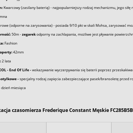
m:
Kwarcowy (zasilany baterią) - najpopularniejszy rodzaj mechanizmu, jego siłę
emna
rowe (odporne na zarysowania) - posiada 9/10 pkt w skali Mohsa, zarysować mo
rność:
50m -
zegarek
odporny na zachlapania, możliwe jest pływanie powierzch
a:
Fashion
operty:
42mm
:
2 lata
OL - End Of Life -
wskazywanie wyczerpywania się baterii poprzez przeskakiwa
otylkowe -
specjalny rodzaj zapięcia zabezpieczające pasek/bransoletę przed r
-
dzień miesiąca
kacja czasomierza Frederique Constant Męskie FC285B5B