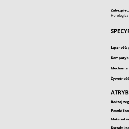
Zabezpiec
Horologica
SPECYF
Łączność:
Kompatybi
Mechaniz
Żywotność 
ATRYB
Rodzaj zeg
Pasek
/Bra
Materiał 
Kształt ko