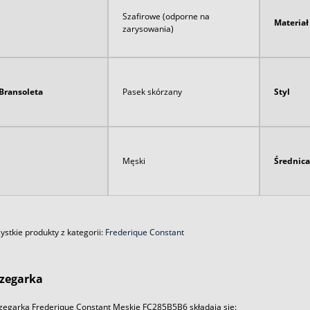
Szafirowe (odporne na
Materia
zarysowania)
Bransoleta
Pasek skórzany
Styl
Męski
Średnica
stkie produkty z kategorii:
Frederique Constant
zegarka
zegarka Frederique Constant Męskie FC285B5B6 składają się: