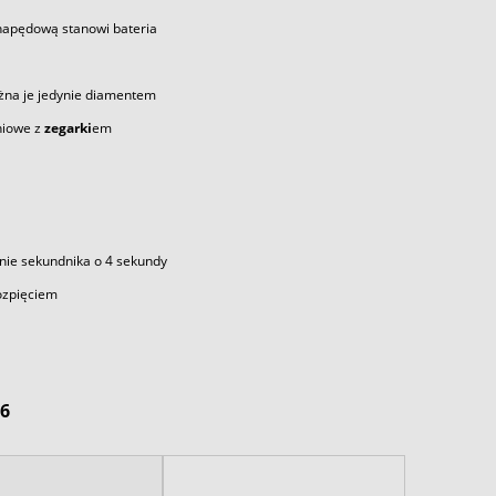
 napędową stanowi bateria
żna je jedynie diamentem
niowe z
zegarki
em
nie sekundnika o 4 sekundy
ozpięciem
6