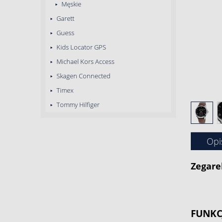
Męskie
Garett
Guess
Kids Locator GPS
Michael Kors Access
Skagen Connected
Timex
Tommy Hilfiger
Opi
Zegare
FUNKC