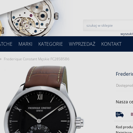
wyszuk
ATCHE
MARKI
KATEGORIE
WYPRZEDAŻ
KONTAKT
»
Frederique Constant Męskie FC285B5B6
Freder
Dostępnoś
Nasza c
Kod produ
Najniższa 