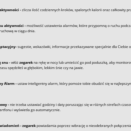
aktywności -
zlicza ilość codziennych kroków, spalonych kalorii oraz całkowity pr
u aktywności -
możliwość ustawienia alarmów, które przypomną o ruchu podcz
ruchową w ciągu dnia.
ptacyjny-
sugestie, wskazówki, informacje przekazywane specjalnie dla Ciebie op
 snu -
włóż
zegarek
na rękę w nocy lub umieścić go pod poduszką, aby monitoro
czasu spędziłeś w głębokim, lekkim śnie czy na jawie.
ny Alarm -
ustaw inteligentny alarm, który pomoże tobie obudzić się w najlepszy
owy -
nie trzeba ustawiać godziny i daty poruszając się w różnych strefach czas
rtfonu i wyświetla go automatycznie.
wiadomień -
zegarek
powiadamia poprzez wibrację o nieodebranych połączeni