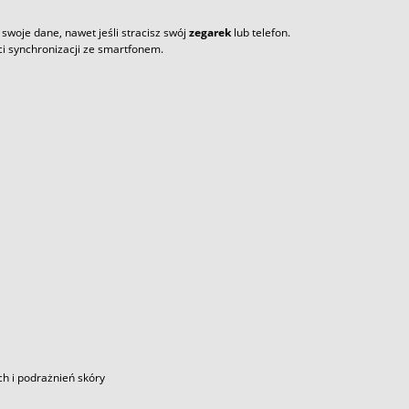
woje dane, nawet jeśli stracisz swój
zegarek
lub telefon.
i synchronizacji ze smartfonem.
ch i podrażnień skóry