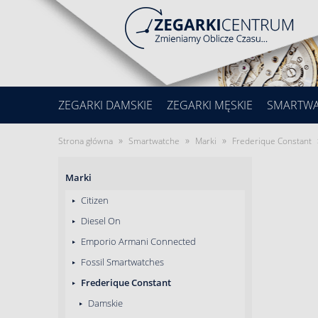
ZEGARKI DAMSKIE
ZEGARKI MĘSKIE
SMARTW
»
»
»
Strona główna
Smartwatche
Marki
Frederique Constant
Marki
Citizen
Diesel On
Emporio Armani Connected
Fossil Smartwatches
Frederique Constant
Damskie