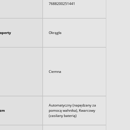
7688200251441
koperty
Okrągła
Ciemna
Automatyczny (napędzany za
izm
pomocą wahnika), Kwarcowy
(zasilany baterią)