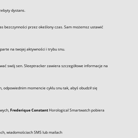
zebyty dystans.
as bezczynności przez okeślony czas. Sam możemsz ustawić
arte na twojej aktywności i trybu snu.
wać swój sen. Sleeptracker zawiera szczegółowe informacje na
m, odpowiednim momencie cyklu snu tak, abyś obudził się
owych,
Frederique Constant
Horological Smartwatch pobiera
ach, wiadomościach SMS lub mailach