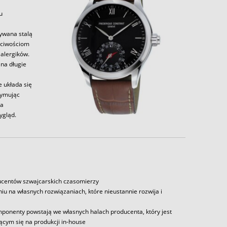
u
zywana stalą
aściwościom
alergików.
 na długie
e układa się
zymując
la
ygląd.
ducentów szwajcarskich czasomierzy
iu na własnych rozwiązaniach, które nieustannie rozwija i
mponenty powstają we własnych halach producenta, który jest
ącym się na produkcji in-house