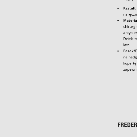
Kształt
naręczn
Materia
chirurg
antyale
Dzięki t
lata
Pasek/B
na nadg
kopertę 
zapewni