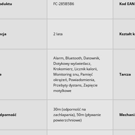
oduktu
FC-285B5B6
Kod EAN
cja
2 lata
Kształt 
Alarm, Bluetooth, Datownik,
Dotykowy wyświetlacz,
Krokomierz, Licznik kalorii,
e
Monitoring snu, Pamięć
Tarcza
okrążeń, Powiadomienia,
Przebyty dystans, Zapięcie
motylkowe
30m (odporność na
dporność
zachlapania), 50m (pływanie
Mechan
powierzchniowe)