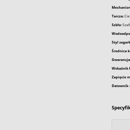
Mechaniz
Tarcza:
Ci
Szkło:
Szafi
Wodoodpo
Styl zegark
Średnica k
Gwarancja
Wskaźnik E
Zapięcie m
Datownik 
Specyfi