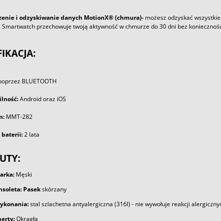
zenie i odzyskiwanie danych MotionX® (chmura)-
możesz odzyskać wszystkie s
l Smartwatch przechowuje twoją aktywność w chmurze do 30 dni bez koniecznośc
IKACJA:
poprzez BLUETOOTH
lność:
Android oraz iOS
m:
MMT-282
baterii:
2 lata
UTY:
arka:
Męski
nsoleta:
Pasek
skórzany
wykonania:
stal szlachetna antyalergiczna (316l) - nie wywołuje reakcji alergiczny
perty:
Okrągła