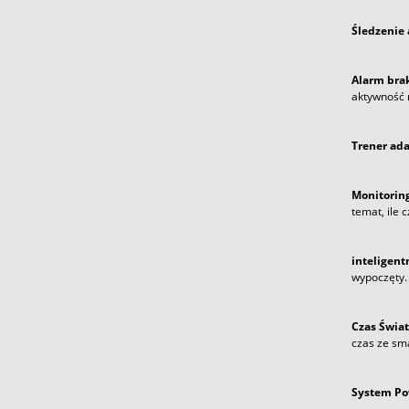
Śledzenie 
Alarm brak
aktywność 
Trener ada
Monitoring
temat, ile 
inteligent
wypoczęty.
Czas Świat
czas ze sma
System Po