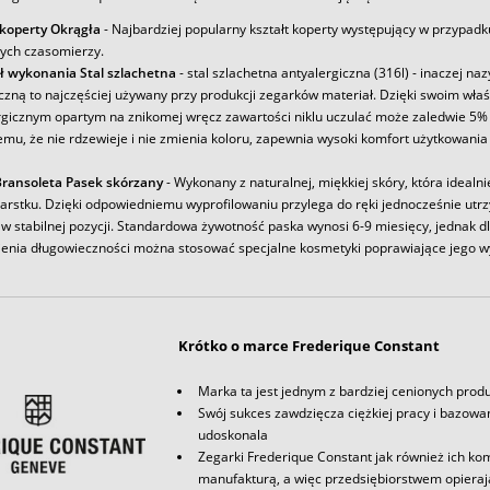
 koperty Okrągła
- Najbardziej popularny kształt koperty występujący w przypadk
ych czasomierzy.
ł wykonania Stal szlachetna
- stal szlachetna antyalergiczna (316l) - inaczej na
iczną to najczęściej używany przy produkcji zegarków materiał. Dzięki swoim wł
rgicznym opartym na znikomej wręcz zawartości niklu uczulać może zaledwie 5% 
emu, że nie rdzewieje i nie zmienia koloru, zapewnia wysoki komfort użytkowania
ransoleta Pasek skórzany
- Wykonany z naturalnej, miękkiej skóry, która idealni
arstku. Dzięki odpowiedniemu wyprofilowaniu przylega do ręki jednocześnie utr
w stabilnej pozycji. Standardowa żywotność paska wynosi 6-9 miesięcy, jednak d
enia długowieczności można stosować specjalne kosmetyki poprawiające jego w
Krótko o marce Frederique Constant
Marka ta jest jednym z bardziej cenionych pro
Swój sukces zawdzięcza ciężkiej pracy i bazowan
udoskonala
Zegarki Frederique Constant jak również ich ko
manufakturą, a więc przedsiębiorstwem opieraj