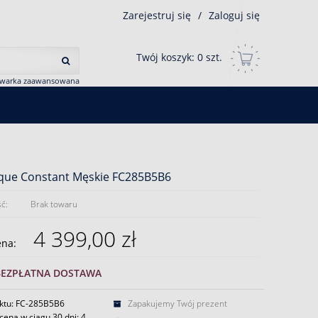
Zarejestruj się
/
Zaloguj się
Twój koszyk:
0
szt.
iwarka zaawansowana
ique Constant Męskie FC285B5B6
ć:
Brak towaru
4 399,00 zł
ena:
BEZPŁATNA DOSTAWA
ktu: FC-285B5B6
Zapakujemy Twój prezent
cena w ciągu 30 dni:
4