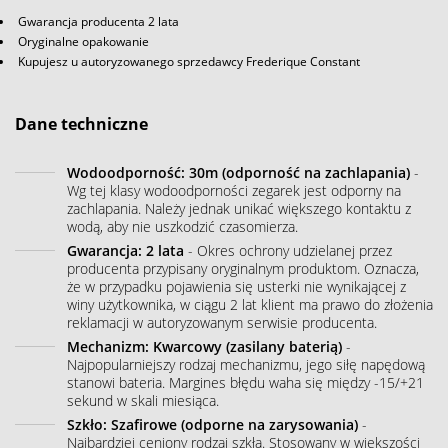
Gwarancja producenta 2 lata
Oryginalne opakowanie
Kupujesz u autoryzowanego sprzedawcy Frederique Constant
Dane techniczne
Wodoodporność: 30m (odporność na zachlapania)
-
Wg tej klasy wodoodporności zegarek jest odporny na
zachlapania. Należy jednak unikać większego kontaktu z
wodą, aby nie uszkodzić czasomierza.
Gwarancja: 2 lata
- Okres ochrony udzielanej przez
producenta przypisany oryginalnym produktom. Oznacza,
że w przypadku pojawienia się usterki nie wynikającej z
winy użytkownika, w ciągu 2 lat klient ma prawo do złożenia
reklamacji w autoryzowanym serwisie producenta.
Mechanizm: Kwarcowy (zasilany baterią)
-
Najpopularniejszy rodzaj mechanizmu, jego siłę napędową
stanowi bateria. Margines błędu waha się między -15/+21
sekund w skali miesiąca.
Szkło: Szafirowe (odporne na zarysowania)
-
Najbardziej ceniony rodzaj szkła. Stosowany w większości