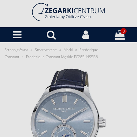
0
»
»
»
Strona główna
Smartwatche
Marki
Frederique
»
Constant
Frederique Constant Męskie FC285LNS5B6