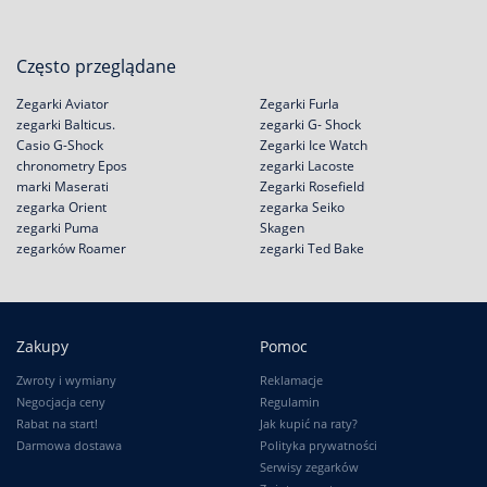
Często przeglądane
Zegarki Aviator
Zegarki Furla
zegarki Balticus.
zegarki G- Shock
Casio G-Shock
Zegarki Ice Watch
chronometry Epos
zegarki Lacoste
marki Maserati
Zegarki Rosefield
zegarka Orient
zegarka Seiko
zegarki Puma
Skagen
zegarków Roamer
zegarki Ted Bake
Zakupy
Pomoc
Zwroty i wymiany
Reklamacje
Negocjacja ceny
Regulamin
Rabat na start!
Jak kupić na raty?
Darmowa dostawa
Polityka prywatności
Serwisy zegarków