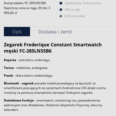
Kod produktu: FC-285LNS5B6
Zapakujemy Twój prezent
Najniższa cena w ciągu 30 dni:
3
Oblicz ratę
999,00 zł
Ochrona szkła!
Opis
Dostawa i zwrot
Zegarek
Frederique Constant
Smartwatch
męski FC-285LNS5B6
Koperta
- stal koloru srebrnego.
Tarcza
- niebieska, analogowa.
Pasek
- skóra koloru niebieskiego.
Bluetooth
-
zegarek
posiada moduł pozwalający na łączność ze
smartfonami pracujących na systemach Android oraz iOS dzięki czemu
możemy za pomocą smartphona sterować funkcjami zegarka.
Dodatkowe funkcje
- smartwatch, monitoring snu, powiadomienia
wybracyjne oraz dźwiękowe, śledzenie aktywności fizycznej, wieczny
kalendarz.