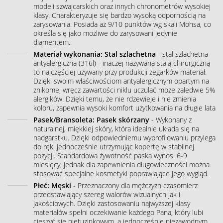
modeli szwajcarskich oraz innych chronometrów wysokiej
klasy. Charakteryzuje się bardzo wysoką odpornością na
zarysowania. Posiada aż 9/10 punktów wg skali Mohsa, co
określa się jako możliwe do zarysowani jedynie
diamentem.
Materiał wykonania: Stal szlachetna
- stal szlachetna
antyalergiczna (316l) - inaczej nazywana stalą chirurgiczną
to najczęściej używany przy produkcji zegarków materiał.
Dzięki swoim właściwościom antyalergicznym opartym na
znikomej wręcz zawartości niklu uczulać może zaledwie 5%
alergików. Dzięki temu, że nie rdzewieje i nie zmienia
koloru, zapewnia wysoki komfort użytkowania na długie lata
Pasek/Bransoleta: Pasek skórzany
- Wykonany z
naturalnej, miękkiej skóry, która idealnie układa się na
nadgarstku. Dzięki odpowiedniemu wyprofilowaniu przylega
do ręki jednocześnie utrzymując kopertę w stabilnej
pozycji. Standardowa żywotność paska wynosi 6-9
miesięcy, jednak dla zapewnienia długowieczności można
stosować specjalne kosmetyki poprawiające jego wygląd.
Płeć: Męski
- Przeznaczony dla mężczyzn czasomierz
przedstawiający szereg walorów wizualnych jak i
jakościowych. Dzięki zastosowaniu najwyższej klasy
materiałów spełni oczekiwanie każdego Pana, który lubi
cieszyć się nietuzinkowym, a jednocześnie niezawodnym