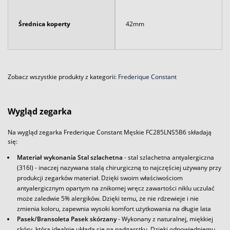
Średnica koperty
42mm
Zobacz wszystkie produkty z kategorii:
Frederique Constant
Wygląd zegarka
Na wygląd zegarka Frederique Constant Męskie FC285LNS5B6 składają
się:
Materiał wykonania Stal szlachetna
- stal szlachetna antyalergiczna
(316l) - inaczej nazywana stalą chirurgiczną to najczęściej używany przy
produkcji zegarków materiał. Dzięki swoim właściwościom
antyalergicznym opartym na znikomej wręcz zawartości niklu uczulać
może zaledwie 5% alergików. Dzięki temu, że nie rdzewieje i nie
zmienia koloru, zapewnia wysoki komfort użytkowania na długie lata
Pasek/Bransoleta Pasek skórzany
- Wykonany z naturalnej, miękkiej
skóry, która idealnie układa się na nadgarstku. Dzięki odpowiedniemu