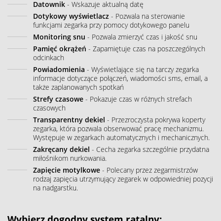
Datownik
- Wskazuje aktualną datę
Dotykowy wyświetlacz
- Pozwala na sterowanie
funkcjami zegarka przy pomocy dotykowego panelu
Monitoring snu
- Pozwala zmierzyć czas i jakość snu
Pamięć okrążeń
- Zapamiętuje czas na poszczególnych
odcinkach
Powiadomienia
- Wyświetlające się na tarczy zegarka
informacje dotyczące połączeń, wiadomości sms, email, a
także zaplanowanych spotkań
Strefy czasowe
- Pokazuje czas w różnych strefach
czasowych
Transparentny dekiel
- Przezroczysta pokrywa koperty
zegarka, która pozwala obserwować pracę mechanizmu.
Występuje w zegarkach automatycznych i mechanicznych.
Zakręcany dekiel
- Cecha zegarka szczególnie przydatna
miłośnikom nurkowania.
Zapięcie motylkowe
- Polecany przez zegarmistrzów
rodzaj zapięcia utrzymujący zegarek w odpowiedniej pozycji
na nadgarstku.
Wybierz dogodny system ratalny: