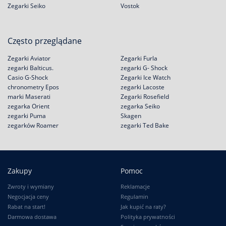
Zegarki Seiko
Vostok
Często przeglądane
Zegarki Aviator
Zegarki Furla
zegarki Balticus.
zegarki G- Shock
Casio G-Shock
Zegarki Ice Watch
chronometry Epos
zegarki Lacoste
marki Maserati
Zegarki Rosefield
zegarka Orient
zegarka Seiko
zegarki Puma
Skagen
zegarków Roamer
zegarki Ted Bake
Zakupy
Pomoc
Zwroty i wymiany
Reklamacje
Negocjacja ceny
Regulamin
Rabat na start!
Jak kupić na raty?
Darmowa dostawa
Polityka prywatności