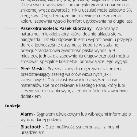
Dzięki swoim właściwościom antyalergicznym opartym na
znikomej wręcz zawartości niklu uczulać może zaledwie 5%
alergików. Dzięki temu, że nie rdzewieje i nie zmienia
koloru, zapewnia wysoki komfort użytkowania na długie lata
Pasek/Bransoleta: Pasek skórzany
- Wykonany z
naturalnej, miękkiej skóry, która idealnie układa się na
nadgarstku. Dzięki odpowiedniemu wyprofilowaniu przylega
do ręki jednocześnie utrzymując kopertę w stabilnej
pozycji. Standardowa żywotność paska wynosi 6-9
miesięcy, jednak dla zapewnienia długowieczności można
stosować specjalne kosmetyki poprawiające jego wygląd.
Płeć: Męski
- Przeznaczony dla mężczyzn czasomierz
przedstawiający szereg walorów wizualnych jak i
jakościowych. Dzięki zastosowaniu najwyższej klasy
materiałów spełni oczekiwanie każdego Pana, który lubi
cieszyć się nietuzinkowym, a jednocześnie niezawodnym
dodatkiem.
Funkcje
Alarm
- Sygnałem dźwiękowym lub wibracjami informuje o
wybiciu danej godziny
Bluetooth
- Daje możliwość synchronizacji z innymi
urządzeniami