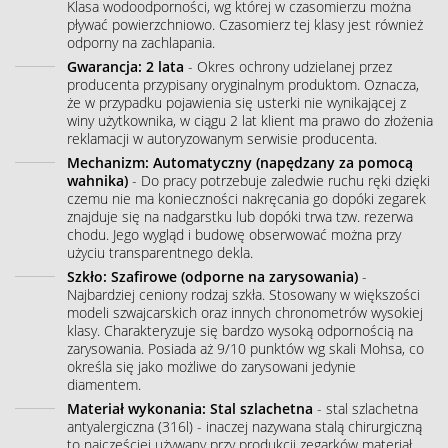
Klasa wodoodporności, wg której w czasomierzu można
pływać powierzchniowo. Czasomierz tej klasy jest również
odporny na zachlapania.
Gwarancja: 2 lata
- Okres ochrony udzielanej przez
producenta przypisany oryginalnym produktom. Oznacza,
że w przypadku pojawienia się usterki nie wynikającej z
winy użytkownika, w ciągu 2 lat klient ma prawo do złożenia
reklamacji w autoryzowanym serwisie producenta.
Mechanizm: Automatyczny (napędzany za pomocą
wahnika)
- Do pracy potrzebuje zaledwie ruchu ręki dzięki
czemu nie ma konieczności nakręcania go dopóki zegarek
znajduje się na nadgarstku lub dopóki trwa tzw. rezerwa
chodu. Jego wygląd i budowę obserwować można przy
użyciu transparentnego dekla.
Szkło: Szafirowe (odporne na zarysowania)
-
Najbardziej ceniony rodzaj szkła. Stosowany w większości
modeli szwajcarskich oraz innych chronometrów wysokiej
klasy. Charakteryzuje się bardzo wysoką odpornością na
zarysowania. Posiada aż 9/10 punktów wg skali Mohsa, co
określa się jako możliwe do zarysowani jedynie
diamentem.
Materiał wykonania: Stal szlachetna
- stal szlachetna
antyalergiczna (316l) - inaczej nazywana stalą chirurgiczną
to najczęściej używany przy produkcji zegarków materiał.