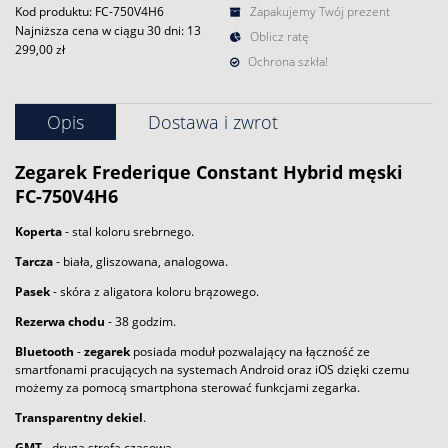
Kod produktu: FC-750V4H6
Zapakujemy Twój prezent
Najniższa cena w ciągu 30 dni:
13
Oblicz ratę
299,00 zł
Ochrona szkła!
Opis
Dostawa i zwrot
Zegarek
Frederique Constant
Hybrid męski
FC-750V4H6
Koperta
- stal koloru srebrnego.
Tarcza
- biała, gliszowana, analogowa.
Pasek
- skóra z aligatora koloru brązowego.
Rezerwa chodu
- 38 godzim.
Bluetooth
-
zegarek
posiada moduł pozwalający na łączność ze
smartfonami pracujących na systemach Android oraz iOS dzięki czemu
możemy za pomocą smartphona sterować funkcjami zegarka.
Transparentny dekiel
.
GMT
- druga strefa czasowa.