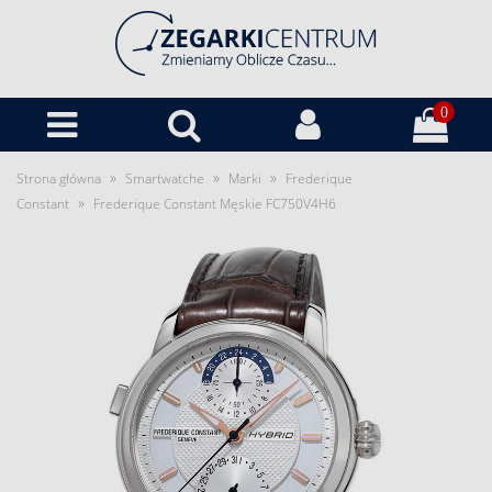
0
»
»
»
Strona główna
Smartwatche
Marki
Frederique
»
Constant
Frederique Constant Męskie FC750V4H6