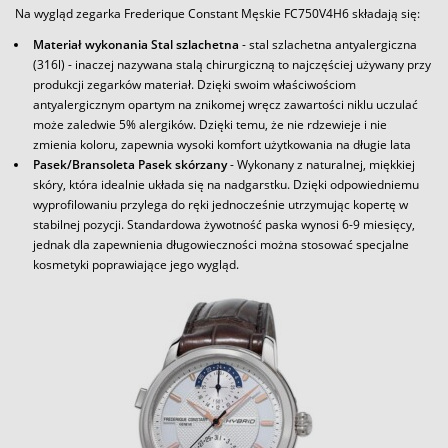
Na wygląd zegarka Frederique Constant Męskie FC750V4H6 składają się:
Materiał wykonania Stal szlachetna
- stal szlachetna antyalergiczna
(316l) - inaczej nazywana stalą chirurgiczną to najczęściej używany przy
produkcji zegarków materiał. Dzięki swoim właściwościom
antyalergicznym opartym na znikomej wręcz zawartości niklu uczulać
może zaledwie 5% alergików. Dzięki temu, że nie rdzewieje i nie
zmienia koloru, zapewnia wysoki komfort użytkowania na długie lata
Pasek/Bransoleta Pasek skórzany
- Wykonany z naturalnej, miękkiej
skóry, która idealnie układa się na nadgarstku. Dzięki odpowiedniemu
wyprofilowaniu przylega do ręki jednocześnie utrzymując kopertę w
stabilnej pozycji. Standardowa żywotność paska wynosi 6-9 miesięcy,
jednak dla zapewnienia długowieczności można stosować specjalne
kosmetyki poprawiające jego wygląd.