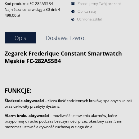
Kod produktu: FC-282AS5B4
Zapakujemy Twój prezent
Najniższa cena w ciągu 30 dni:
4
Oblicz ratę
499,00 zł
Ochrona szkła!
Opis
Dostawa i zwrot
Zegarek
Frederique Constant
Smartwatch
Męskie FC-282AS5B4
FUNKCJE:
Śledzenie aktywności -
zlicza ilość codziennych kroków, spalonych kalorii
oraz całkowity przebyty dystans.
Alarm braku aktywności -
możliwość ustawienia alarmów, które
przypomną o ruchu podczas bezczynności przez okeślony czas. Sam
możemsz ustawić aktywność ruchową w ciągu dnia.