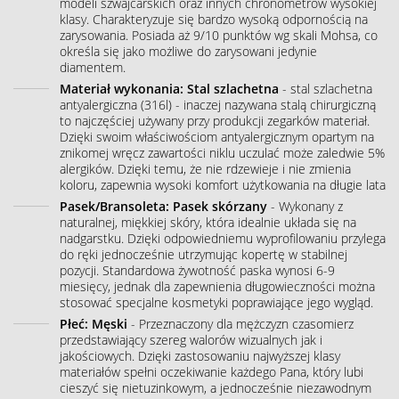
modeli szwajcarskich oraz innych chronometrów wysokiej
klasy. Charakteryzuje się bardzo wysoką odpornością na
zarysowania. Posiada aż 9/10 punktów wg skali Mohsa, co
określa się jako możliwe do zarysowani jedynie
diamentem.
Materiał wykonania: Stal szlachetna
- stal szlachetna
antyalergiczna (316l) - inaczej nazywana stalą chirurgiczną
to najczęściej używany przy produkcji zegarków materiał.
Dzięki swoim właściwościom antyalergicznym opartym na
znikomej wręcz zawartości niklu uczulać może zaledwie 5%
alergików. Dzięki temu, że nie rdzewieje i nie zmienia
koloru, zapewnia wysoki komfort użytkowania na długie lata
Pasek/Bransoleta: Pasek skórzany
- Wykonany z
naturalnej, miękkiej skóry, która idealnie układa się na
nadgarstku. Dzięki odpowiedniemu wyprofilowaniu przylega
do ręki jednocześnie utrzymując kopertę w stabilnej
pozycji. Standardowa żywotność paska wynosi 6-9
miesięcy, jednak dla zapewnienia długowieczności można
stosować specjalne kosmetyki poprawiające jego wygląd.
Płeć: Męski
- Przeznaczony dla mężczyzn czasomierz
przedstawiający szereg walorów wizualnych jak i
jakościowych. Dzięki zastosowaniu najwyższej klasy
materiałów spełni oczekiwanie każdego Pana, który lubi
cieszyć się nietuzinkowym, a jednocześnie niezawodnym