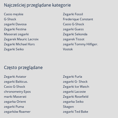
Najcześciej przeglądane kategorie
Casio męskie
Zegarki Fossil
G-Shock
Frederique Constant
zegarki Davosa
Casio G-Shock
Zegarki Festina
zegarki Guess
Maserati zegarki
Zegarki Sekonda
Zegarek Mauric Lacroix
zegarek Tissot
Zegarki Michael Kors
zegarki Tommy Hilfiger.
Zegarki Seiko
Vostok
Często przeglądane
Zegarki Aviator
Zegarki Furla
zegarki Balticus.
zegarki G- Shock
Casio G-Shock
Zegarki Ice Watch
chronometry Epos
zegarki Lacoste
marki Maserati
Zegarki Rosefield
zegarka Orient
zegarka Seiko
zegarki Puma
Skagen
zegarków Roamer
zegarki Ted Bake