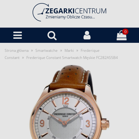
0
»
»
»
Strona główna
Smartwatche
Marki
Frederique
»
Constant
Frederique Constant Smartwatch Męskie FC282AS5B4