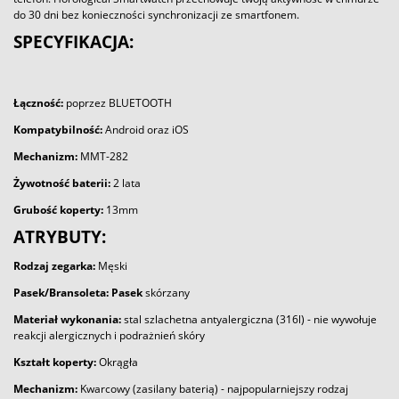
do 30 dni bez konieczności synchronizacji ze smartfonem.
SPECYFIKACJA:
Łączność:
poprzez BLUETOOTH
Kompatybilność:
Android oraz iOS
Mechanizm:
MMT-282
Żywotność baterii:
2 lata
Grubość koperty:
13mm
ATRYBUTY:
Rodzaj zegarka:
Męski
Pasek
/Bransoleta:
Pasek
skórzany
Materiał wykonania:
stal szlachetna antyalergiczna (316l) - nie wywołuje
reakcji alergicznych i podrażnień skóry
Kształt koperty:
Okrągła
Mechanizm:
Kwarcowy (zasilany baterią) - najpopularniejszy rodzaj