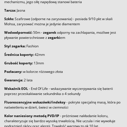
mechanizmu, jego siłę napędową stanowi bateria
Tarcza:
Jasna
Szkło:
Szafirowe (odporne na zarysowania) - posiada 9/10 pkt w skali
Mohsa, zarysować można je jedynie diamentem
Wodoodporność:
50m -
zegarek
odporny na zachlapania, możliwe jest
pływanie powierzchniowe z
zegarki
em
Styl zegarka:
Fashion
Średnica koperty:
42mm
Grubość koperty:
13mm
Pozłacany:
w kolorze różowego złota
Gwarancja:
2 lata
Wskaźnik EOL
- End Of Life - wskazywanie wyczerpywania się baterii
poprzez przeskakiwanie sekundnika o 4 sekundy
Fluorescencyjne wskazówki/indeksy
- pokryte specjalną masą, która po
naświetleniu w dzień, świeci w ciemności
Kolor naniesiony metodą PVD/IP
- próżniowe nakładanie koloru,
charakteryzuje się bardzo wysoką trwałością. Nie uczula i nie wywołuje
podrażnień skóry oraz alergii. Trwałość warstwy to ok 10 lat.