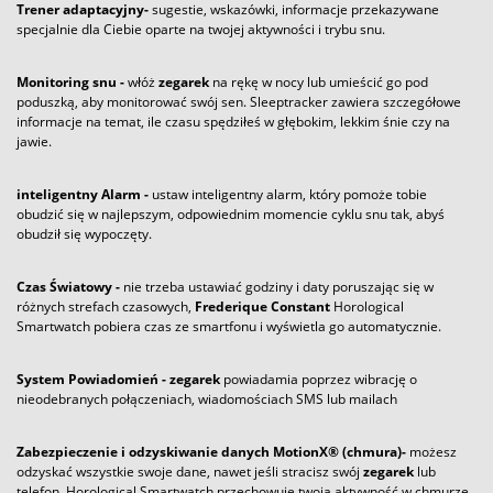
Trener adaptacyjny-
sugestie, wskazówki, informacje przekazywane
specjalnie dla Ciebie oparte na twojej aktywności i trybu snu.
Monitoring snu -
włóż
zegarek
na rękę w nocy lub umieścić go pod
poduszką, aby monitorować swój sen. Sleeptracker zawiera szczegółowe
informacje na temat, ile czasu spędziłeś w głębokim, lekkim śnie czy na
jawie.
inteligentny Alarm -
ustaw inteligentny alarm, który pomoże tobie
obudzić się w najlepszym, odpowiednim momencie cyklu snu tak, abyś
obudził się wypoczęty.
Czas Światowy -
nie trzeba ustawiać godziny i daty poruszając się w
różnych strefach czasowych,
Frederique Constant
Horological
Smartwatch pobiera czas ze smartfonu i wyświetla go automatycznie.
System Powiadomień -
zegarek
powiadamia poprzez wibrację o
nieodebranych połączeniach, wiadomościach SMS lub mailach
Zabezpieczenie i odzyskiwanie danych MotionX® (chmura)-
możesz
odzyskać wszystkie swoje dane, nawet jeśli stracisz swój
zegarek
lub
telefon. Horological Smartwatch przechowuje twoją aktywność w chmurze