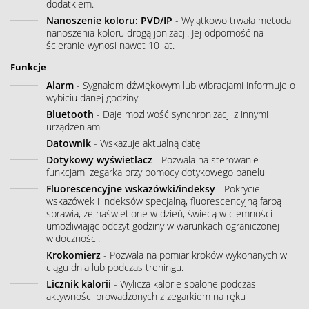
dodatkiem.
Nanoszenie koloru: PVD/IP
- Wyjątkowo trwała metoda
nanoszenia koloru drogą jonizacji. Jej odporność na
ścieranie wynosi nawet 10 lat.
Funkcje
Alarm
- Sygnałem dźwiękowym lub wibracjami informuje o
wybiciu danej godziny
Bluetooth
- Daje możliwość synchronizacji z innymi
urządzeniami
Datownik
- Wskazuje aktualną datę
Dotykowy wyświetlacz
- Pozwala na sterowanie
funkcjami zegarka przy pomocy dotykowego panelu
Fluorescencyjne wskazówki/indeksy
- Pokrycie
wskazówek i indeksów specjalną, fluorescencyjną farbą
sprawia, że naświetlone w dzień, świecą w ciemności
umożliwiając odczyt godziny w warunkach ograniczonej
widoczności.
Krokomierz
- Pozwala na pomiar kroków wykonanych w
ciągu dnia lub podczas treningu.
Licznik kalorii
- Wylicza kalorie spalone podczas
aktywności prowadzonych z zegarkiem na ręku