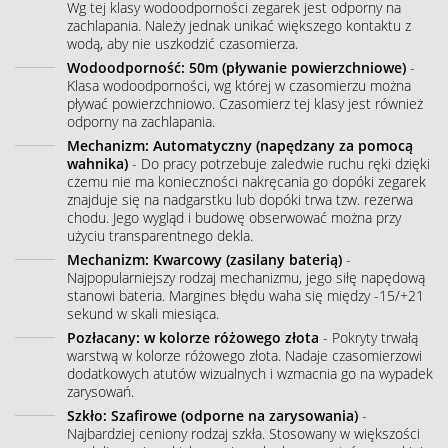
Wg tej klasy wodoodporności zegarek jest odporny na
zachlapania. Należy jednak unikać większego kontaktu z
wodą, aby nie uszkodzić czasomierza.
Wodoodporność: 50m (pływanie powierzchniowe)
-
Klasa wodoodporności, wg której w czasomierzu można
pływać powierzchniowo. Czasomierz tej klasy jest również
odporny na zachlapania.
Mechanizm: Automatyczny (napędzany za pomocą
wahnika)
- Do pracy potrzebuje zaledwie ruchu ręki dzięki
czemu nie ma konieczności nakręcania go dopóki zegarek
znajduje się na nadgarstku lub dopóki trwa tzw. rezerwa
chodu. Jego wygląd i budowę obserwować można przy
użyciu transparentnego dekla.
Mechanizm: Kwarcowy (zasilany baterią)
-
Najpopularniejszy rodzaj mechanizmu, jego siłę napędową
stanowi bateria. Margines błędu waha się między -15/+21
sekund w skali miesiąca.
Pozłacany: w kolorze różowego złota
- Pokryty trwałą
warstwą w kolorze różowego złota. Nadaje czasomierzowi
dodatkowych atutów wizualnych i wzmacnia go na wypadek
zarysowań.
Szkło: Szafirowe (odporne na zarysowania)
-
Najbardziej ceniony rodzaj szkła. Stosowany w większości