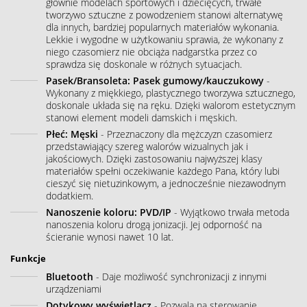
głównie modelach sportowych i dziecięcych, trwałe
tworzywo sztuczne z powodzeniem stanowi alternatywę
dla innych, bardziej popularnych materiałów wykonania.
Lekkie i wygodne w użytkowaniu sprawia, że wykonany z
niego czasomierz nie obciąża nadgarstka przez co
sprawdza się doskonale w różnych sytuacjach.
Pasek/Bransoleta: Pasek gumowy/kauczukowy
-
Wykonany z miękkiego, plastycznego tworzywa sztucznego,
doskonale układa się na ręku. Dzięki walorom estetycznym
stanowi element modeli damskich i męskich.
Płeć: Męski
- Przeznaczony dla mężczyzn czasomierz
przedstawiający szereg walorów wizualnych jak i
jakościowych. Dzięki zastosowaniu najwyższej klasy
materiałów spełni oczekiwanie każdego Pana, który lubi
cieszyć się nietuzinkowym, a jednocześnie niezawodnym
dodatkiem.
Nanoszenie koloru: PVD/IP
- Wyjątkowo trwała metoda
nanoszenia koloru drogą jonizacji. Jej odporność na
ścieranie wynosi nawet 10 lat.
Funkcje
Bluetooth
- Daje możliwość synchronizacji z innymi
urządzeniami
Dotykowy wyświetlacz
- Pozwala na sterowanie