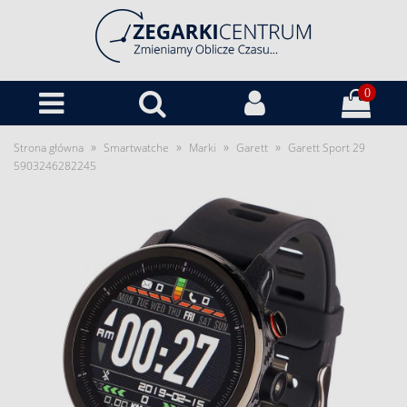
0
»
»
»
»
Strona główna
Smartwatche
Marki
Garett
Garett Sport 29
5903246282245