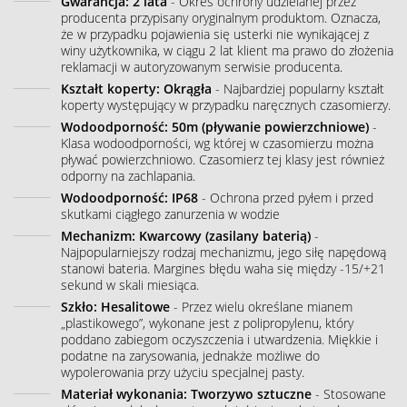
Gwarancja: 2 lata
- Okres ochrony udzielanej przez
producenta przypisany oryginalnym produktom. Oznacza,
że w przypadku pojawienia się usterki nie wynikającej z
winy użytkownika, w ciągu 2 lat klient ma prawo do złożenia
reklamacji w autoryzowanym serwisie producenta.
Kształt koperty: Okrągła
- Najbardziej popularny kształt
koperty występujący w przypadku naręcznych czasomierzy.
Wodoodporność: 50m (pływanie powierzchniowe)
-
Klasa wodoodporności, wg której w czasomierzu można
pływać powierzchniowo. Czasomierz tej klasy jest również
odporny na zachlapania.
Wodoodporność: IP68
- Ochrona przed pyłem i przed
skutkami ciągłego zanurzenia w wodzie
Mechanizm: Kwarcowy (zasilany baterią)
-
Najpopularniejszy rodzaj mechanizmu, jego siłę napędową
stanowi bateria. Margines błędu waha się między -15/+21
sekund w skali miesiąca.
Szkło: Hesalitowe
- Przez wielu określane mianem
„plastikowego”, wykonane jest z polipropylenu, który
poddano zabiegom oczyszczenia i utwardzenia. Miękkie i
podatne na zarysowania, jednakże możliwe do
wypolerowania przy użyciu specjalnej pasty.
Materiał wykonania: Tworzywo sztuczne
- Stosowane