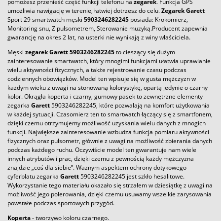
pomożesz przenieść część funkcji telefonu na
zegarek
. Funkcja GPS
umożliwia nawigację w terenie, łatwiej dotrzesz do celu.
Zegarek
Garett
Sport 29 smartwatch męski
5903246282245
posiada: Krokomierz,
Monitoring snu, Z pulsometrem, Sterowanie muzyką.Producent zapewnia
gwarancję na okres 2 lat, na usterki nie wynikają z winy właściciela.
Męski
zegarek
Garett
5903246282245
to cieszący się dużym
zainteresowanie smartwatch, który mnogimi funkcjami ułatwia uprawianie
wielu aktywności fizycznych, a także rejestrowanie czasu podczas
codziennych obowiązków. Model ten wpisuje się w gusta mężczyzn w
każdym wieku z uwagi na stonowaną kolorystykę, opartą jedynie o czarny
kolor. Okrągła koperta i czarny, gumowy pasek to zewnętrzne elementy
zegarka
Garett
5903246282245, które pozwalają na komfort użytkowania
w każdej sytuacji. Czasomierz ten to smartwatch łączący się z smartfonem,
dzięki czemu otrzymujemy możliwość uzyskania wielu danych z mnogich
funkcji. Największe zainteresowanie wzbudza funkcja pomiaru aktywności
fizycznych oraz pulsometr, głównie z uwagi na możliwość zbierania danych
podczas każdego ruchu. Oczywiście model ten gwarantuje nam wiele
innych atrybutów i prac, dzięki czemu z pewnością każdy mężczyzna
znajdzie „coś dla siebie”. Ważnym aspektem ochrony dotykowego
cyferblatu zegarka
Garett
5903246282245 jest szkło hesalitowe.
Wykorzystanie tego materiału okazało się strzałem w dziesiątkę z uwagi na
możliwość jego polerowania, dzięki czemu usuwamy wszelkie zarysowania
powstałe podczas sportowych przygód.
Koperta
- tworzywo koloru czarnego.