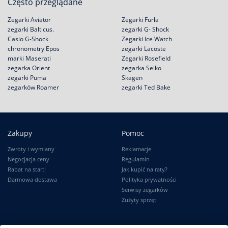
Często przeglądane
Zegarki Aviator
Zegarki Furla
zegarki Balticus.
zegarki G- Shock
Casio G-Shock
Zegarki Ice Watch
chronometry Epos
zegarki Lacoste
marki Maserati
Zegarki Rosefield
zegarka Orient
zegarka Seiko
zegarki Puma
Skagen
zegarków Roamer
zegarki Ted Bake
Zakupy
Pomoc
Zwroty i wymiany
Reklamacje
Negocjacja ceny
Regulamin
Rabat na start!
Jak kupić na raty?
Darmowa dostawa
Polityka prywatności
Serwisy zegarków
Zużyty sprzęt