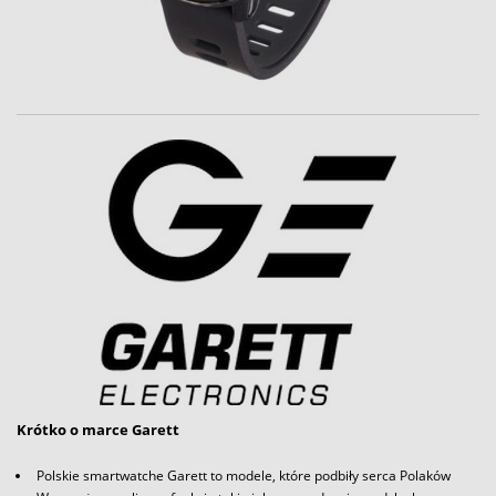
Krótko o marce Garett
Polskie smartwatche Garett to modele, które podbiły serca Polaków