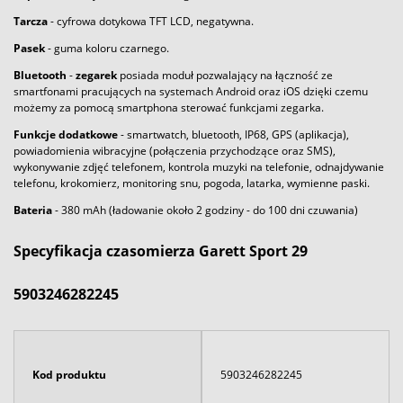
Tarcza
- cyfrowa dotykowa TFT LCD, negatywna.
Pasek
- guma koloru czarnego.
Bluetooth
-
zegarek
posiada moduł pozwalający na łączność ze
smartfonami pracujących na systemach Android oraz iOS dzięki czemu
możemy za pomocą smartphona sterować funkcjami zegarka.
Funkcje dodatkowe
- smartwatch, bluetooth, IP68, GPS (aplikacja),
powiadomienia wibracyjne (połączenia przychodzące oraz SMS),
wykonywanie zdjęć telefonem, kontrola muzyki na telefonie, odnajdywanie
telefonu, krokomierz, monitoring snu, pogoda, latarka, wymienne paski.
Bateria
- 380 mAh (ładowanie około 2 godziny - do 100 dni czuwania)
Specyfikacja czasomierza Garett Sport 29
5903246282245
Kod produktu
5903246282245