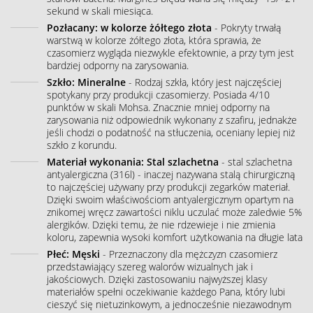
sekund w skali miesiąca.
Pozłacany: w kolorze żółtego złota
- Pokryty trwałą
warstwą w kolorze żółtego złota, która sprawia, że
czasomierz wygląda niezwykle efektownie, a przy tym jest
bardziej odporny na zarysowania.
Szkło: Mineralne
- Rodzaj szkła, który jest najczęściej
spotykany przy produkcji czasomierzy. Posiada 4/10
punktów w skali Mohsa. Znacznie mniej odporny na
zarysowania niż odpowiednik wykonany z szafiru, jednakże
jeśli chodzi o podatność na stłuczenia, oceniany lepiej niż
szkło z korundu.
Materiał wykonania: Stal szlachetna
- stal szlachetna
antyalergiczna (316l) - inaczej nazywana stalą chirurgiczną
to najczęściej używany przy produkcji zegarków materiał.
Dzięki swoim właściwościom antyalergicznym opartym na
znikomej wręcz zawartości niklu uczulać może zaledwie 5%
alergików. Dzięki temu, że nie rdzewieje i nie zmienia
koloru, zapewnia wysoki komfort użytkowania na długie lata
Płeć: Męski
- Przeznaczony dla mężczyzn czasomierz
przedstawiający szereg walorów wizualnych jak i
jakościowych. Dzięki zastosowaniu najwyższej klasy
materiałów spełni oczekiwanie każdego Pana, który lubi
cieszyć się nietuzinkowym, a jednocześnie niezawodnym