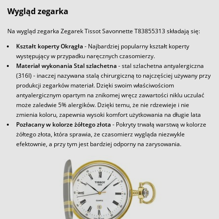
Wygląd zegarka
Na wygląd zegarka Zegarek Tissot Savonnette T83855313 składają się:
Kształt koperty Okrągła
- Najbardziej popularny kształt koperty
występujący w przypadku naręcznych czasomierzy.
Materiał wykonania Stal szlachetna
- stal szlachetna antyalergiczna
(316l) - inaczej nazywana stalą chirurgiczną to najczęściej używany przy
produkcji zegarków materiał. Dzięki swoim właściwościom
antyalergicznym opartym na znikomej wręcz zawartości niklu uczulać
może zaledwie 5% alergików. Dzięki temu, że nie rdzewieje i nie
zmienia koloru, zapewnia wysoki komfort użytkowania na długie lata
Pozłacany w kolorze żółtego złota
- Pokryty trwałą warstwą w kolorze
żółtego złota, która sprawia, że czasomierz wygląda niezwykle
efektownie, a przy tym jest bardziej odporny na zarysowania.