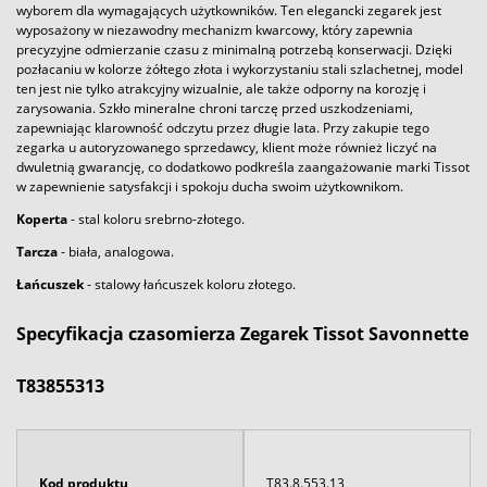
wyborem dla wymagających użytkowników. Ten elegancki zegarek jest
wyposażony w niezawodny mechanizm kwarcowy, który zapewnia
precyzyjne odmierzanie czasu z minimalną potrzebą konserwacji. Dzięki
pozłacaniu w kolorze żółtego złota i wykorzystaniu stali szlachetnej, model
ten jest nie tylko atrakcyjny wizualnie, ale także odporny na korozję i
zarysowania. Szkło mineralne chroni tarczę przed uszkodzeniami,
zapewniając klarowność odczytu przez długie lata. Przy zakupie tego
zegarka u autoryzowanego sprzedawcy, klient może również liczyć na
dwuletnią gwarancję, co dodatkowo podkreśla zaangażowanie marki Tissot
w zapewnienie satysfakcji i spokoju ducha swoim użytkownikom.
Koperta
- stal koloru srebrno-złotego.
Tarcza
- biała, analogowa.
Łańcuszek
- stalowy łańcuszek koloru złotego.
Specyfikacja czasomierza Zegarek Tissot Savonnette
T83855313
Kod produktu
T83.8.553.13