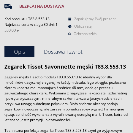
BEZPŁATNA DOSTAWA
Kod produktu: T83.8.553.13
Zapakujemy Twój prezent
Najniższa cena w ciągu 30 dni:
1
Oblicz ratę
530,00 zł
Ochrona szkła!
Opis
Dostawa i zwrot
Zegarek
Tissot
Savonnette męski T83.8.553.13
Zegarek męski Tissot o modelu T83.8.553.13 to idealny wybór dla
miłośników klasycznej elegancji w każdym detalu. Jego okrągła, pozłacana
złotem koperta ma imponującą średnicę 48 mm, dodając prestiżu i
zauważalnego charakteru. Wykonana z najwyższej jakości stali szlachetnej
i pokryta błyszczącym, mineralnym szkłem tarcza w jasnych odcieniach
przykuwa uwagę subtelnym połyskiem. Biało-srebrne akcenty nadają
zegarkowi nowoczesny, ale zarazem ponadczasowy wygląd, harmonijnie
łącząc solidność wykonania z wyrafinowaną estetyką marki Tissot, która od
lat znana jest z precyzji i niezawodności.
Techniczna perfekcja zegarka Tissot T83.8.553.13 czyni go wyjątkowym