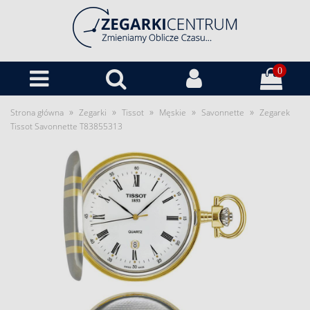
0
»
»
»
»
»
Strona główna
Zegarki
Tissot
Męskie
Savonnette
Zegarek
Tissot Savonnette T83855313