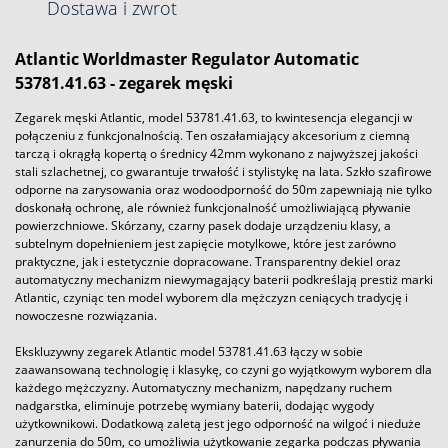
Dostawa i zwrot
Atlantic Worldmaster Regulator Automatic
53781.41.63 - zegarek męski
Zegarek męski Atlantic, model 53781.41.63, to kwintesencja elegancji w
połączeniu z funkcjonalnością. Ten oszałamiający akcesorium z ciemną
tarczą i okrągłą kopertą o średnicy 42mm wykonano z najwyższej jakości
stali szlachetnej, co gwarantuje trwałość i stylistykę na lata. Szkło szafirowe
odporne na zarysowania oraz wodoodporność do 50m zapewniają nie tylko
doskonałą ochronę, ale również funkcjonalność umożliwiającą pływanie
powierzchniowe. Skórzany, czarny pasek dodaje urządzeniu klasy, a
subtelnym dopełnieniem jest zapięcie motylkowe, które jest zarówno
praktyczne, jak i estetycznie dopracowane. Transparentny dekiel oraz
automatyczny mechanizm niewymagający baterii podkreślają prestiż marki
Atlantic, czyniąc ten model wyborem dla mężczyzn ceniących tradycję i
nowoczesne rozwiązania.
Ekskluzywny zegarek Atlantic model 53781.41.63 łączy w sobie
zaawansowaną technologię i klasykę, co czyni go wyjątkowym wyborem dla
każdego mężczyzny. Automatyczny mechanizm, napędzany ruchem
nadgarstka, eliminuje potrzebę wymiany baterii, dodając wygody
użytkownikowi. Dodatkową zaletą jest jego odporność na wilgoć i nieduże
zanurzenia do 50m, co umożliwia użytkowanie zegarka podczas pływania