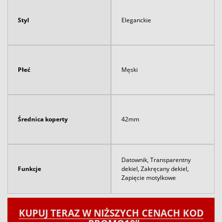
Styl
Eleganckie
Płeć
Męski
Średnica koperty
42mm
Datownik, Transparentny
Funkcje
dekiel, Zakręcany dekiel,
Zapięcie motylkowe
KUPUJ TERAZ W NIŻSZYCH CENACH KOD