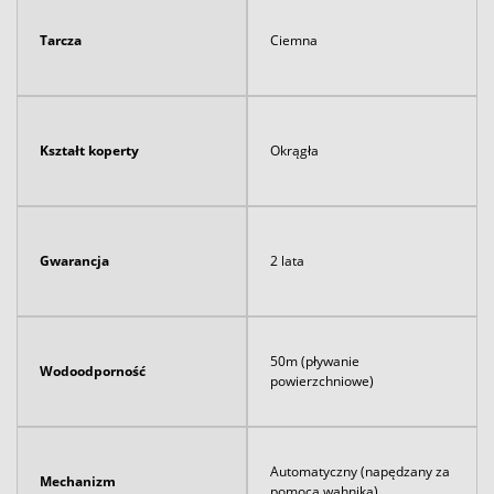
Tarcza
Ciemna
Kształt koperty
Okrągła
Gwarancja
2 lata
50m (pływanie
Wodoodporność
powierzchniowe)
Automatyczny (napędzany za
Mechanizm
pomocą wahnika)