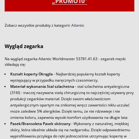
„PROMO10”
Zobacz wszystkie produkty z kategorii:
Atlantic
Wygląd zegarka
Na wygląd zegarka Atlantic Worldmaster 53781.41.63 - zegarek męski
składają się:
Kształt koperty Okrągła
- Najbardziej popularny kształt koperty
występujący w przypadku naręcznych czasomierzy.
Materiał wykonania Stal szlachetna
- stal szlachetna antyalergiczna
(316l) - inaczej nazywana stalą chirurgiczną to najczęściej używany przy
produkcji zegarków materiał. Dzięki swoim właściwościom
antyalergicznym opartym na znikomej wręcz zawartości niklu uczulać
może zaledwie 5% alergików. Dzięki temu, że nie rdzewieje i nie
zmienia koloru, zapewnia wysoki komfort użytkowania na długie lata
Pasek/Bransoleta Pasek skórzany
- Wykonany z naturalnej, miękkiej
skóry, która idealnie układa się na nadgarstku. Dzięki odpowiedniemu
wyprofilowaniu przylega do ręki jednocześnie utrzymując kopertę w