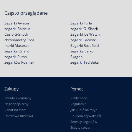
Często przeglądane
Zegarki Aviator
Zegarki Furla
zegarki Balticus.
zegarki G- Shock
Casio G-Shock
Zegarki Ice Watch
chronometry Epos
zegarki Lacoste
marki Maserati
Zegarki Rosefield
zegarka Orient
zegarka Seiko
zegarki Puma
Skagen
zegarków Roamer
zegarki Ted Bake
Zakupy
Pomoc
Zwroty i wymiany
Reklamacje
Negocjacja ceny
Regulamin
Rabat na start!
Jak kupić na raty?
Darmowa dostawa
Polityka prywatności
Serwisy zegarków
Zużyty sprzęt