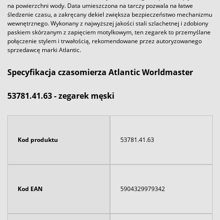
na powierzchni wody. Data umieszczona na tarczy pozwala na łatwe
śledzenie czasu, a zakręcany dekiel zwiększa bezpieczeństwo mechanizmu
wewnętrznego. Wykonany z najwyższej jakości stali szlachetnej i zdobiony
paskiem skórzanym z zapięciem motylkowym, ten zegarek to przemyślane
połączenie stylem i trwałością, rekomendowane przez autoryzowanego
sprzedawcę marki Atlantic.
Specyfikacja czasomierza Atlantic Worldmaster
53781.41.63 - zegarek męski
Kod produktu
53781.41.63
Kod EAN
5904329979342