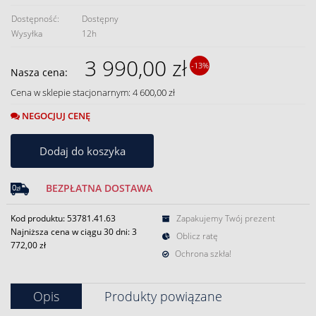
Dostępność:
Dostępny
Wysyłka
12h
3 990,00 zł
-13%
Nasza cena:
Cena w sklepie stacjonarnym: 4 600,00 zł
NEGOCJUJ CENĘ
Dodaj do koszyka
BEZPŁATNA DOSTAWA
Kod produktu: 53781.41.63
Zapakujemy Twój prezent
Najniższa cena w ciągu 30 dni:
3
Oblicz ratę
772,00 zł
Ochrona szkła!
Opis
Produkty powiązane