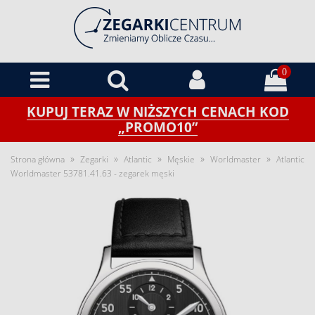
0
KUPUJ TERAZ W NIŻSZYCH CENACH KOD
„PROMO10”
»
»
»
»
»
Strona główna
Zegarki
Atlantic
Męskie
Worldmaster
Atlantic
Worldmaster 53781.41.63 - zegarek męski