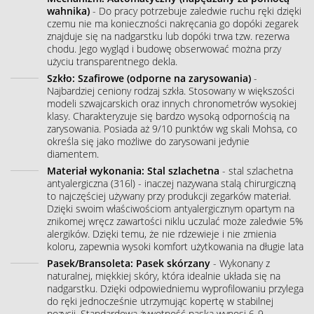
wahnika)
- Do pracy potrzebuje zaledwie ruchu ręki dzięki
czemu nie ma konieczności nakręcania go dopóki zegarek
znajduje się na nadgarstku lub dopóki trwa tzw. rezerwa
chodu. Jego wygląd i budowę obserwować można przy
użyciu transparentnego dekla.
Szkło: Szafirowe (odporne na zarysowania)
-
Najbardziej ceniony rodzaj szkła. Stosowany w większości
modeli szwajcarskich oraz innych chronometrów wysokiej
klasy. Charakteryzuje się bardzo wysoką odpornością na
zarysowania. Posiada aż 9/10 punktów wg skali Mohsa, co
określa się jako możliwe do zarysowani jedynie
diamentem.
Materiał wykonania: Stal szlachetna
- stal szlachetna
antyalergiczna (316l) - inaczej nazywana stalą chirurgiczną
to najczęściej używany przy produkcji zegarków materiał.
Dzięki swoim właściwościom antyalergicznym opartym na
znikomej wręcz zawartości niklu uczulać może zaledwie 5%
alergików. Dzięki temu, że nie rdzewieje i nie zmienia
koloru, zapewnia wysoki komfort użytkowania na długie lata
Pasek/Bransoleta: Pasek skórzany
- Wykonany z
naturalnej, miękkiej skóry, która idealnie układa się na
nadgarstku. Dzięki odpowiedniemu wyprofilowaniu przylega
do ręki jednocześnie utrzymując kopertę w stabilnej
pozycji. Standardowa żywotność paska wynosi 6-9