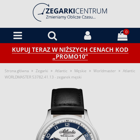
0
KUPUJ TERAZ W NIŻSZYCH CENACH KOD
„PROMO10”
»
»
»
»
»
Strona główna
Zegarki
Atlantic
Męskie
Worldmaster
Atlantic
WORLDMASTER 53782.41.13 - zegarek męski