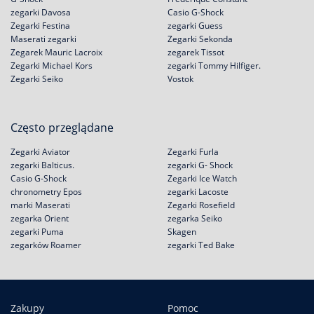
zegarki Davosa
Casio G-Shock
Zegarki Festina
zegarki Guess
Maserati zegarki
Zegarki Sekonda
Zegarek Mauric Lacroix
zegarek Tissot
Zegarki Michael Kors
zegarki Tommy Hilfiger.
Zegarki Seiko
Vostok
Często przeglądane
Zegarki Aviator
Zegarki Furla
zegarki Balticus.
zegarki G- Shock
Casio G-Shock
Zegarki Ice Watch
chronometry Epos
zegarki Lacoste
marki Maserati
Zegarki Rosefield
zegarka Orient
zegarka Seiko
zegarki Puma
Skagen
zegarków Roamer
zegarki Ted Bake
Zakupy
Pomoc