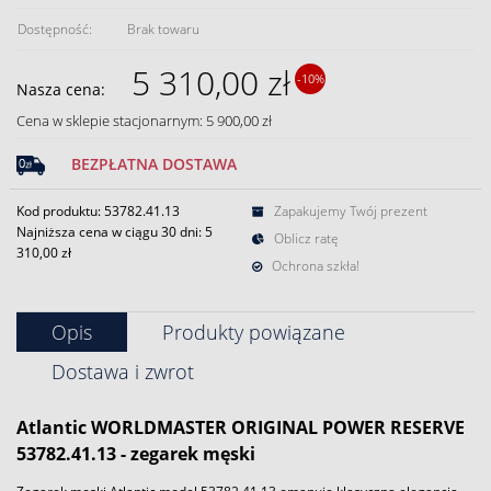
Dostępność:
Brak towaru
5 310,00 zł
-10%
Nasza cena:
Cena w sklepie stacjonarnym: 5 900,00 zł
BEZPŁATNA DOSTAWA
Kod produktu: 53782.41.13
Zapakujemy Twój prezent
Najniższa cena w ciągu 30 dni:
5
Oblicz ratę
310,00 zł
Ochrona szkła!
Opis
Produkty powiązane
Dostawa i zwrot
Atlantic WORLDMASTER ORIGINAL POWER RESERVE
53782.41.13 - zegarek męski