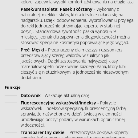
koloru, zapewnia wysoki komfort użytkowania na długie lata
Pasek/Bransoleta: Pasek skórzany
- Wykonany z
naturalnej, miękkiej skóry, która idealnie układa się na
nadgarstku. Dzięki odpowiedniemu wyprofilowaniu przylega
do ręki jednocześnie utrzymując kopertę w stabilnej
pozycji. Standardowa żywotność paska wynosi 6-9
miesięcy, jednak dla zapewnienia długowieczności można
stosować specjalne kosmetyki poprawiające jego wygląd.
Płeć: Męski
- Przeznaczony dla mężczyzn czasomierz
przedstawiający szereg walorów wizualnych jak i
jakościowych. Dzięki zastosowaniu najwyższej klasy
materiałów spełni oczekiwanie każdego Pana, który lubi
cieszyć się nietuzinkowym, a jednocześnie niezawodnym
dodatkiem.
Funkcje
Datownik
- Wskazuje aktualną datę
Fluorescencyjne wskazówki/indeksy
- Pokrycie
wskazówek i indeksów specjalną, fluorescencyjną farbą
sprawia, że naświetlone w dzień, świecą w ciemności
umożliwiając odczyt godziny w warunkach ograniczonej
widoczności.
Transparentny dekiel
- Przezroczysta pokrywa koperty
zegarka, która pozwala obserwować pracę mechanizmu.