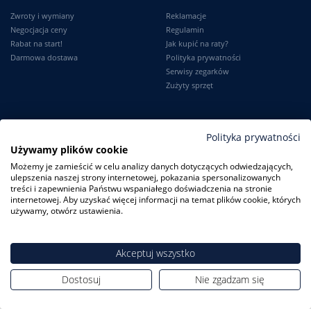
Zwroty i wymiany
Reklamacje
Negocjacja ceny
Regulamin
Rabat na start!
Jak kupić na raty?
Darmowa dostawa
Polityka prywatności
Serwisy zegarków
Zużyty sprzęt
Moje konto
Informacje
Polityka prywatności
Używamy plików cookie
Logowanie
Kontakt
Możemy je zamieścić w celu analizy danych dotyczących odwiedzających,
Karta Stałego Klienta
O firmie
ulepszenia naszej strony internetowej, pokazania spersonalizowanych
Moje zamówienia
Dlaczego my?
treści i zapewnienia Państwu wspaniałego doświadczenia na stronie
Ustawienia konta
Blog
internetowej. Aby uzyskać więcej informacji na temat plików cookie, których
Słownik
używamy, otwórz ustawienia.
Leksykon zegarków
Akceptuj wszystko
Dostosuj
Nie zgadzam się
ZegarkiCentrum.pl
| ul. Derdowskiego 8A/1 80-319 Gdańsk
| Tel.:
+48
608 23 29 23
| E-mail:
sklep@zegarkicentrum.pl