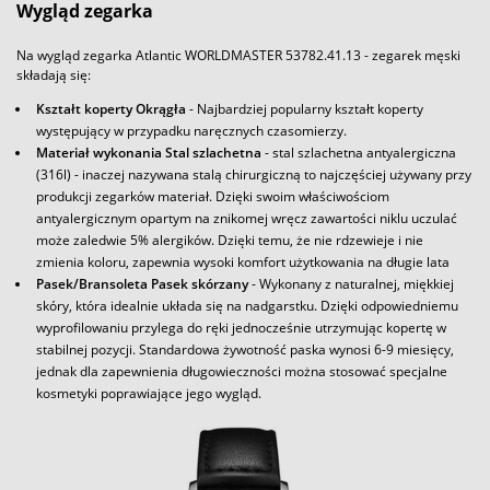
Wygląd zegarka
Na wygląd zegarka Atlantic WORLDMASTER 53782.41.13 - zegarek męski
składają się:
Kształt koperty Okrągła
- Najbardziej popularny kształt koperty
występujący w przypadku naręcznych czasomierzy.
Materiał wykonania Stal szlachetna
- stal szlachetna antyalergiczna
(316l) - inaczej nazywana stalą chirurgiczną to najczęściej używany przy
produkcji zegarków materiał. Dzięki swoim właściwościom
antyalergicznym opartym na znikomej wręcz zawartości niklu uczulać
może zaledwie 5% alergików. Dzięki temu, że nie rdzewieje i nie
zmienia koloru, zapewnia wysoki komfort użytkowania na długie lata
Pasek/Bransoleta Pasek skórzany
- Wykonany z naturalnej, miękkiej
skóry, która idealnie układa się na nadgarstku. Dzięki odpowiedniemu
wyprofilowaniu przylega do ręki jednocześnie utrzymując kopertę w
stabilnej pozycji. Standardowa żywotność paska wynosi 6-9 miesięcy,
jednak dla zapewnienia długowieczności można stosować specjalne
kosmetyki poprawiające jego wygląd.