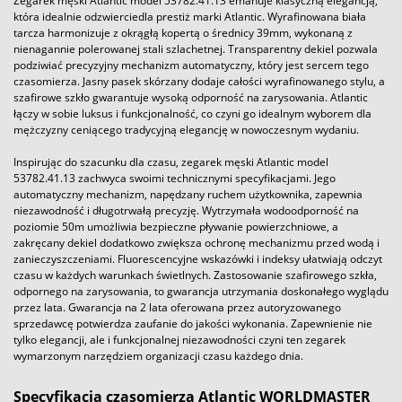
Zegarek męski Atlantic model 53782.41.13 emanuje klasyczną elegancją,
która idealnie odzwierciedla prestiż marki Atlantic. Wyrafinowana biała
tarcza harmonizuje z okrągłą kopertą o średnicy 39mm, wykonaną z
nienagannie polerowanej stali szlachetnej. Transparentny dekiel pozwala
podziwiać precyzyjny mechanizm automatyczny, który jest sercem tego
czasomierza. Jasny pasek skórzany dodaje całości wyrafinowanego stylu, a
szafirowe szkło gwarantuje wysoką odporność na zarysowania. Atlantic
łączy w sobie luksus i funkcjonalność, co czyni go idealnym wyborem dla
mężczyzny ceniącego tradycyjną elegancję w nowoczesnym wydaniu.
Inspirując do szacunku dla czasu, zegarek męski Atlantic model
53782.41.13 zachwyca swoimi technicznymi specyfikacjami. Jego
automatyczny mechanizm, napędzany ruchem użytkownika, zapewnia
niezawodność i długotrwałą precyzję. Wytrzymała wodoodporność na
poziomie 50m umożliwia bezpieczne pływanie powierzchniowe, a
zakręcany dekiel dodatkowo zwiększa ochronę mechanizmu przed wodą i
zanieczyszczeniami. Fluorescencyjne wskazówki i indeksy ułatwiają odczyt
czasu w każdych warunkach świetlnych. Zastosowanie szafirowego szkła,
odpornego na zarysowania, to gwarancja utrzymania doskonałego wyglądu
przez lata. Gwarancja na 2 lata oferowana przez autoryzowanego
sprzedawcę potwierdza zaufanie do jakości wykonania. Zapewnienie nie
tylko elegancji, ale i funkcjonalnej niezawodności czyni ten zegarek
wymarzonym narzędziem organizacji czasu każdego dnia.
Specyfikacja czasomierza Atlantic WORLDMASTER