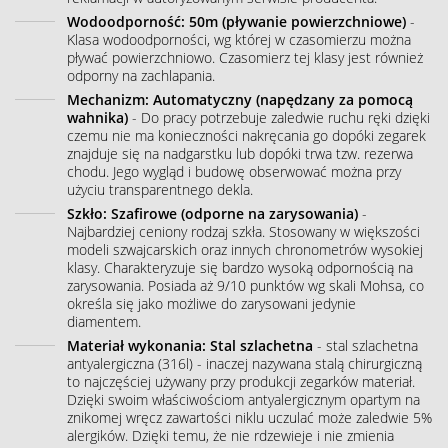
Wodoodporność: 50m (pływanie powierzchniowe)
-
Klasa wodoodporności, wg której w czasomierzu można
pływać powierzchniowo. Czasomierz tej klasy jest również
odporny na zachlapania.
Mechanizm: Automatyczny (napędzany za pomocą
wahnika)
- Do pracy potrzebuje zaledwie ruchu ręki dzięki
czemu nie ma konieczności nakręcania go dopóki zegarek
znajduje się na nadgarstku lub dopóki trwa tzw. rezerwa
chodu. Jego wygląd i budowę obserwować można przy
użyciu transparentnego dekla.
Szkło: Szafirowe (odporne na zarysowania)
-
Najbardziej ceniony rodzaj szkła. Stosowany w większości
modeli szwajcarskich oraz innych chronometrów wysokiej
klasy. Charakteryzuje się bardzo wysoką odpornością na
zarysowania. Posiada aż 9/10 punktów wg skali Mohsa, co
określa się jako możliwe do zarysowani jedynie
diamentem.
Materiał wykonania: Stal szlachetna
- stal szlachetna
antyalergiczna (316l) - inaczej nazywana stalą chirurgiczną
to najczęściej używany przy produkcji zegarków materiał.
Dzięki swoim właściwościom antyalergicznym opartym na
znikomej wręcz zawartości niklu uczulać może zaledwie 5%
alergików. Dzięki temu, że nie rdzewieje i nie zmienia