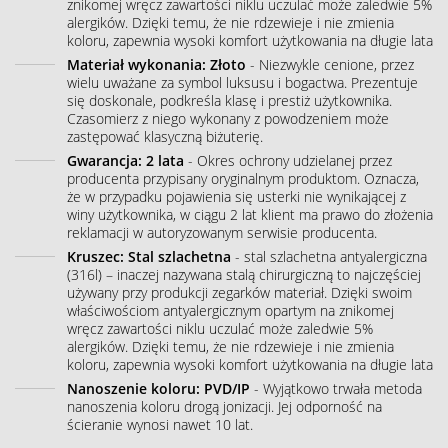
znikomej wręcz zawartości niklu uczulać może zaledwie 5%
alergików. Dzięki temu, że nie rdzewieje i nie zmienia
koloru, zapewnia wysoki komfort użytkowania na długie lata
Materiał wykonania: Złoto
- Niezwykle cenione, przez
wielu uważane za symbol luksusu i bogactwa. Prezentuje
się doskonale, podkreśla klasę i prestiż użytkownika.
Czasomierz z niego wykonany z powodzeniem może
zastępować klasyczną biżuterię.
Gwarancja: 2 lata
- Okres ochrony udzielanej przez
producenta przypisany oryginalnym produktom. Oznacza,
że w przypadku pojawienia się usterki nie wynikającej z
winy użytkownika, w ciągu 2 lat klient ma prawo do złożenia
reklamacji w autoryzowanym serwisie producenta.
Kruszec: Stal szlachetna
- stal szlachetna antyalergiczna
(316l) – inaczej nazywana stalą chirurgiczną to najczęściej
używany przy produkcji zegarków materiał. Dzięki swoim
właściwościom antyalergicznym opartym na znikomej
wręcz zawartości niklu uczulać może zaledwie 5%
alergików. Dzięki temu, że nie rdzewieje i nie zmienia
koloru, zapewnia wysoki komfort użytkowania na długie lata
Nanoszenie koloru: PVD/IP
- Wyjątkowo trwała metoda
nanoszenia koloru drogą jonizacji. Jej odporność na
ścieranie wynosi nawet 10 lat.