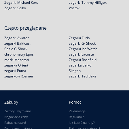
Zegarki Michael Kors
zegarki Tommy Hilfiger.
Zegarki Seiko
Vostok
Często przeglądane
Zegarki Aviator
Zegarki Furla
zegarki Balticus.
zegarki G- Shock
Casio G-Shock
Zegarki Ice Watch
chronometry Epos
zegarki Lacoste
marki Maserati
Zegarki Rosefield
zegarka Orient
zegarka Seiko
zegarki Puma
Skagen
zegarków Roamer
zegarki Ted Bake
Zakupy
Pomoc
Zwroty i wymiany
Reklamacje
Negocjacja ceny
Regulamin
Rabat na start!
Jak kupić na raty?
Darmowa dostawa
Polityka prywatności