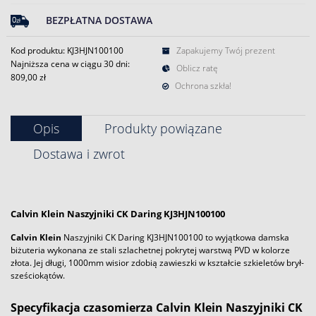
BEZPŁATNA DOSTAWA
Kod produktu: KJ3HJN100100
Zapakujemy Twój prezent
Najniższa cena w ciągu 30 dni:
Oblicz ratę
809,00 zł
Ochrona szkła!
Opis
Produkty powiązane
Dostawa i zwrot
Calvin Klein
Naszyjniki CK Daring KJ3HJN100100
Calvin Klein
Naszyjniki CK Daring KJ3HJN100100 to wyjątkowa damska
biżuteria wykonana ze stali szlachetnej pokrytej warstwą PVD w kolorze
złota. Jej długi, 1000mm wisior zdobią zawieszki w kształcie szkieletów brył-
sześciokątów.
Specyfikacja czasomierza Calvin Klein Naszyjniki CK