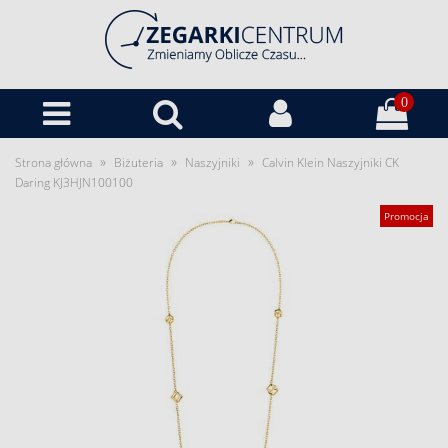
0
»
»
»
Strona główna
Biżuteria
Naszyjniki
Calvin Klein Naszyjniki CK
Daring KJ3HJN100100
Promocja