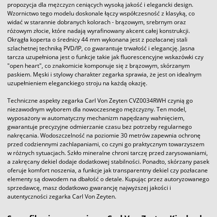
propozycja dla mężczyzn ceniących wysoką jakość i elegancki design.
Wzornictwo tego modelu doskonale łączy współczesność z klasyką, co
widać w starannie dobranych kolorach - brązowym, srebrnym oraz
różowym złocie, które nadają wyrafinowany akcent całej konstrukcji.
Okrągła koperta o średnicy 44 mm wykonana jest z pozłacanej stali
szlachetnej techniką PVD/IP, co gwarantuje trwałość i elegancję. Jasna
tarcza uzupełniona jest o funkcje takie jak fluorescencyjne wskazówki czy
"open heart", co znakomicie komponuje się z brązowym, skórzanym
paskiem. Męski i stylowy charakter zegarka sprawia, że jest on idealnym
uzupełnieniem eleganckiego stroju na każdą okazję.
Techniczne aspekty zegarka Carl Von Zeyten CVZ0034RWH czynią go
niezawodnym wyborem dla nowoczesnego mężczyzny. Ten model,
wyposażony w automatyczny mechanizm napędzany wahnięciem,
gwarantuje precyzyjne odmierzanie czasu bez potrzeby regularnego
nakręcania. Wodoszczelność na poziomie 30 metrów zapewnia ochronę
przed codziennymi zachlapaniami, co czyni go praktycznym towarzyszem
w różnych sytuacjach. Szkło mineralne chroni tarczę przed zarysowaniami,
a zakręcany dekiel dodaje dodatkowej stabilności. Ponadto, skórzany pasek
oferuje komfort noszenia, a funkcje jak transparentny dekiel czy pozłacane
elementy są dowodem na dbałość o detale. Kupując przez autoryzowanego
sprzedawcę, masz dodatkowo gwarancję najwyższej jakości i
autentyczności zegarka Carl Von Zeyten.