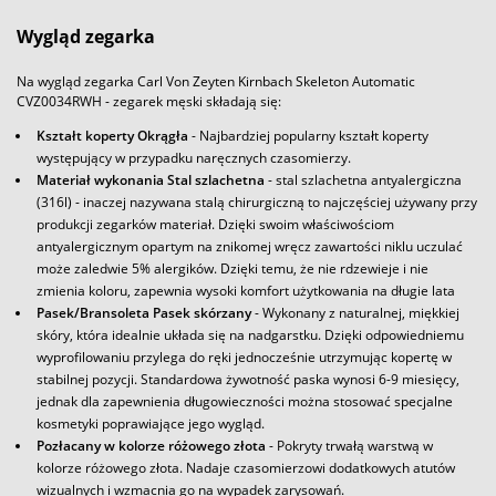
Wygląd zegarka
Na wygląd zegarka Carl Von Zeyten Kirnbach Skeleton Automatic
CVZ0034RWH - zegarek męski składają się:
Kształt koperty Okrągła
- Najbardziej popularny kształt koperty
występujący w przypadku naręcznych czasomierzy.
Materiał wykonania Stal szlachetna
- stal szlachetna antyalergiczna
(316l) - inaczej nazywana stalą chirurgiczną to najczęściej używany przy
produkcji zegarków materiał. Dzięki swoim właściwościom
antyalergicznym opartym na znikomej wręcz zawartości niklu uczulać
może zaledwie 5% alergików. Dzięki temu, że nie rdzewieje i nie
zmienia koloru, zapewnia wysoki komfort użytkowania na długie lata
Pasek/Bransoleta Pasek skórzany
- Wykonany z naturalnej, miękkiej
skóry, która idealnie układa się na nadgarstku. Dzięki odpowiedniemu
wyprofilowaniu przylega do ręki jednocześnie utrzymując kopertę w
stabilnej pozycji. Standardowa żywotność paska wynosi 6-9 miesięcy,
jednak dla zapewnienia długowieczności można stosować specjalne
kosmetyki poprawiające jego wygląd.
Pozłacany w kolorze różowego złota
- Pokryty trwałą warstwą w
kolorze różowego złota. Nadaje czasomierzowi dodatkowych atutów
wizualnych i wzmacnia go na wypadek zarysowań.