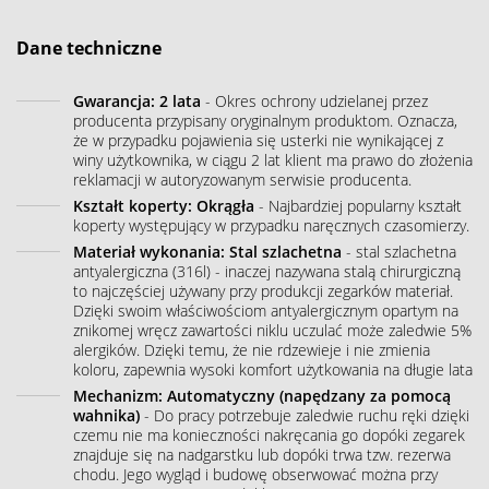
Dane techniczne
Gwarancja: 2 lata
- Okres ochrony udzielanej przez
producenta przypisany oryginalnym produktom. Oznacza,
że w przypadku pojawienia się usterki nie wynikającej z
winy użytkownika, w ciągu 2 lat klient ma prawo do złożenia
reklamacji w autoryzowanym serwisie producenta.
Kształt koperty: Okrągła
- Najbardziej popularny kształt
koperty występujący w przypadku naręcznych czasomierzy.
Materiał wykonania: Stal szlachetna
- stal szlachetna
antyalergiczna (316l) - inaczej nazywana stalą chirurgiczną
to najczęściej używany przy produkcji zegarków materiał.
Dzięki swoim właściwościom antyalergicznym opartym na
znikomej wręcz zawartości niklu uczulać może zaledwie 5%
alergików. Dzięki temu, że nie rdzewieje i nie zmienia
koloru, zapewnia wysoki komfort użytkowania na długie lata
Mechanizm: Automatyczny (napędzany za pomocą
wahnika)
- Do pracy potrzebuje zaledwie ruchu ręki dzięki
czemu nie ma konieczności nakręcania go dopóki zegarek
znajduje się na nadgarstku lub dopóki trwa tzw. rezerwa
chodu. Jego wygląd i budowę obserwować można przy