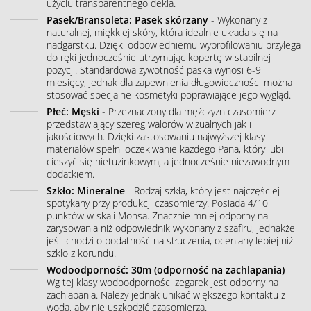
użyciu transparentnego dekla.
Pasek/Bransoleta: Pasek skórzany
- Wykonany z
naturalnej, miękkiej skóry, która idealnie układa się na
nadgarstku. Dzięki odpowiedniemu wyprofilowaniu przylega
do ręki jednocześnie utrzymując kopertę w stabilnej
pozycji. Standardowa żywotność paska wynosi 6-9
miesięcy, jednak dla zapewnienia długowieczności można
stosować specjalne kosmetyki poprawiające jego wygląd.
Płeć: Męski
- Przeznaczony dla mężczyzn czasomierz
przedstawiający szereg walorów wizualnych jak i
jakościowych. Dzięki zastosowaniu najwyższej klasy
materiałów spełni oczekiwanie każdego Pana, który lubi
cieszyć się nietuzinkowym, a jednocześnie niezawodnym
dodatkiem.
Szkło: Mineralne
- Rodzaj szkła, który jest najczęściej
spotykany przy produkcji czasomierzy. Posiada 4/10
punktów w skali Mohsa. Znacznie mniej odporny na
zarysowania niż odpowiednik wykonany z szafiru, jednakże
jeśli chodzi o podatność na stłuczenia, oceniany lepiej niż
szkło z korundu.
Wodoodporność: 30m (odporność na zachlapania)
-
Wg tej klasy wodoodporności zegarek jest odporny na
zachlapania. Należy jednak unikać większego kontaktu z
wodą, aby nie uszkodzić czasomierza.