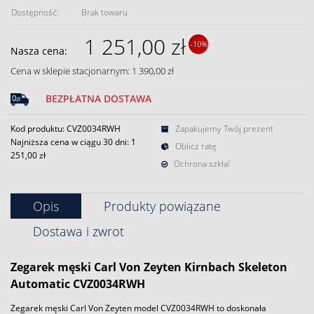
Dostępność:
Brak towaru
1 251,00 zł
-10%
Nasza cena:
Cena w sklepie stacjonarnym: 1 390,00 zł
BEZPŁATNA DOSTAWA
Kod produktu: CVZ0034RWH
Zapakujemy Twój prezent
Najniższa cena w ciągu 30 dni:
1
Oblicz ratę
251,00 zł
Ochrona szkła!
Opis
Produkty powiązane
Dostawa i zwrot
Zegarek
męski Carl Von Zeyten Kirnbach Skeleton
Automatic CVZ0034RWH
Zegarek męski Carl Von Zeyten model CVZ0034RWH to doskonała