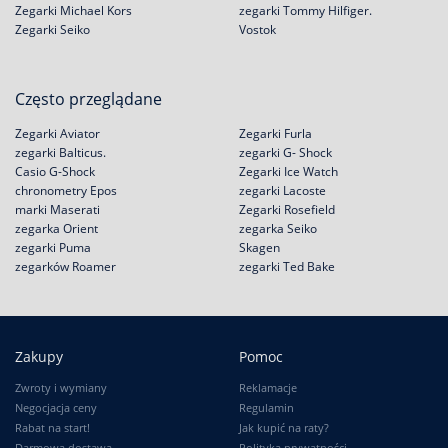
Zegarki Michael Kors
zegarki Tommy Hilfiger.
Zegarki Seiko
Vostok
Często przeglądane
Zegarki Aviator
Zegarki Furla
zegarki Balticus.
zegarki G- Shock
Casio G-Shock
Zegarki Ice Watch
chronometry Epos
zegarki Lacoste
marki Maserati
Zegarki Rosefield
zegarka Orient
zegarka Seiko
zegarki Puma
Skagen
zegarków Roamer
zegarki Ted Bake
Zakupy
Pomoc
Zwroty i wymiany
Reklamacje
Negocjacja ceny
Regulamin
Rabat na start!
Jak kupić na raty?
Darmowa dostawa
Polityka prywatności