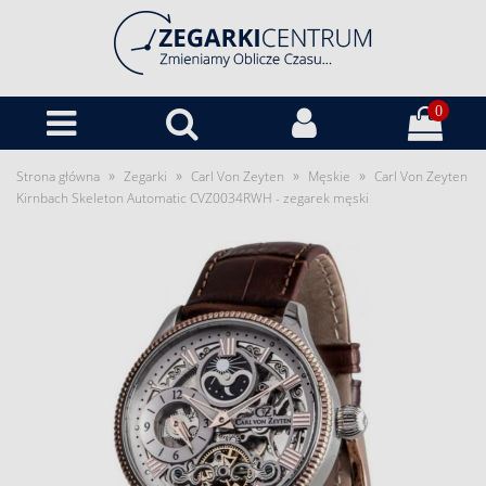
0
»
»
»
»
Strona główna
Zegarki
Carl Von Zeyten
Męskie
Carl Von Zeyten
Kirnbach Skeleton Automatic CVZ0034RWH - zegarek męski