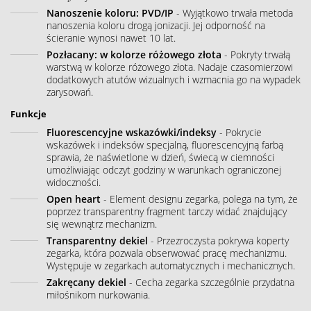
Nanoszenie koloru: PVD/IP
- Wyjątkowo trwała metoda
nanoszenia koloru drogą jonizacji. Jej odporność na
ścieranie wynosi nawet 10 lat.
Pozłacany: w kolorze różowego złota
- Pokryty trwałą
warstwą w kolorze różowego złota. Nadaje czasomierzowi
dodatkowych atutów wizualnych i wzmacnia go na wypadek
zarysowań.
Funkcje
Fluorescencyjne wskazówki/indeksy
- Pokrycie
wskazówek i indeksów specjalną, fluorescencyjną farbą
sprawia, że naświetlone w dzień, świecą w ciemności
umożliwiając odczyt godziny w warunkach ograniczonej
widoczności.
Open heart
- Element designu zegarka, polega na tym, że
poprzez transparentny fragment tarczy widać znajdujący
się wewnątrz mechanizm.
Transparentny dekiel
- Przezroczysta pokrywa koperty
zegarka, która pozwala obserwować pracę mechanizmu.
Występuje w zegarkach automatycznych i mechanicznych.
Zakręcany dekiel
- Cecha zegarka szczególnie przydatna
miłośnikom nurkowania.