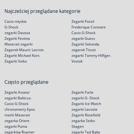
Najcześciej przeglądane kategorie
Casio męskie
Zegarki Fossil
G-Shock
Frederique Constant
zegarki Davosa
Casio G-Shock
Zegarki Festina
zegarki Guess
Maserati zegarki
Zegarki Sekonda
Zegarek Mauric Lacroix
zegarek Tissot
Zegarki Michael Kors
zegarki Tommy Hilfiger.
Zegarki Seiko
Vostok
Często przeglądane
Zegarki Aviator
Zegarki Furla
zegarki Balticus.
zegarki G- Shock
Casio G-Shock
Zegarki Ice Watch
chronometry Epos
zegarki Lacoste
marki Maserati
Zegarki Rosefield
zegarka Orient
zegarka Seiko
zegarki Puma
Skagen
zegarków Roamer
zegarki Ted Bake