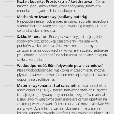
Kształt koperty: Prostokątna / kwadratowa
- Co raz
bardziej popularny kształt, który spotykamy głównie w
modelach eleganckich i casualowych.
Mechanizm: Kwarcowy (zasilany baterią)
-
Najpopularniejszy rodzaj mechanizmu, jego siłę napędową
stanowi bateria. Margines błędu waha się między -15/+21
sekund w skali miesiąca.
Szkło: Mineralne
- Rodzaj szkła, który jest najczęściej
spotykany przy produkcji czasomierzy. Posiada 4/10
punktów w skali Mohsa. Znacznie mniej odporny na
zarysowania niż odpowiednik wykonany z szafiru, jednakże
jeśli chodzi o podatność na stłuczenia, oceniany lepiej niż
szkło z korundu.
Wodoodporność: 50m (pływanie powierzchniowe)
-
Klasa wodoodporności, wg której w czasomierzu można
pływać powierzchniowo. Czasomierz tej klasy jest również
odporny na zachlapania.
Materiał wykonania: Stal szlachetna
- stal szlachetna
antyalergiczna (316l) - inaczej nazywana stalą chirurgiczną
to najczęściej używany przy produkcji zegarków materiał.
Dzięki swoim właściwościom antyalergicznym opartym na
znikomej wręcz zawartości niklu uczulać może zaledwie 5%
alergików. Dzięki temu, że nie rdzewieje i nie zmienia
koloru, zapewnia wysoki komfort użytkowania na długie lata