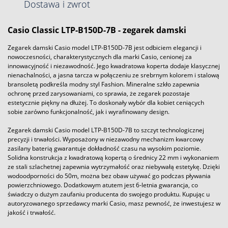
Dostawa i zwrot
Casio
Classic LTP-B150D-7B - zegarek damski
Zegarek damski Casio model LTP-B150D-7B jest odbiciem elegancji i
nowoczesności, charakterystycznych dla marki Casio, cenionej za
innowacyjność i niezawodność. Jego kwadratowa koperta dodaje klasycznej
nienachalności, a jasna tarcza w połączeniu ze srebrnym kolorem i stalową
bransoletą podkreśla modny styl Fashion. Mineralne szkło zapewnia
ochronę przed zarysowaniami, co sprawia, że zegarek pozostaje
estetycznie piękny na dłużej. To doskonały wybór dla kobiet ceniących
sobie zarówno funkcjonalność, jak i wyrafinowany design.
Zegarek damski Casio model LTP-B150D-7B to szczyt technologicznej
precyzji i trwałości. Wyposażony w niezawodny mechanizm kwarcowy
zasilany baterią gwarantuje dokładność czasu na wysokim poziomie.
Solidna konstrukcja z kwadratową kopertą o średnicy 22 mm i wykonaniem
ze stali szlachetnej zapewnia wytrzymałość oraz niebywałą estetykę. Dzięki
wodoodporności do 50m, można bez obaw używać go podczas pływania
powierzchniowego. Dodatkowym atutem jest 6-letnia gwarancja, co
świadczy o dużym zaufaniu producenta do swojego produktu. Kupując u
autoryzowanego sprzedawcy marki Casio, masz pewność, że inwestujesz w
jakość i trwałość.