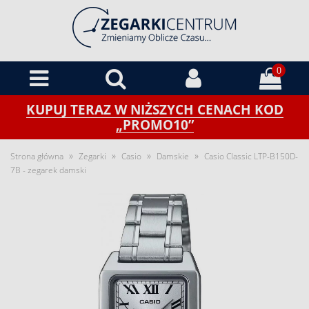
0
KUPUJ TERAZ W NIŻSZYCH CENACH KOD
„PROMO10”
»
»
»
»
Strona główna
Zegarki
Casio
Damskie
Casio Classic LTP-B150D-
7B - zegarek damski