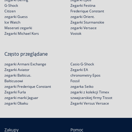
G-Shock
Zegarki Festina
Citizen
Frederique Constant
zegarki Guess
zegarki Orient.
Ice Watch
Zegarki Sturmanskie
Maserati zegarki
zegarki Versace
Zegarki Michael Kors
Vostok
Często przeglądane
zegarki Armani Exchange
Casio G-Shock
Zegarki Aviator
Zegarki EA
zegarki Balticus.
chronometry Epos
Balticusowi
Fossil
zegarki Frederique Constant
zegarka Seiko
Zegarki Furla
zegarki z kolekcji Timex
zegarki marki Jaguar
szwajcarskiej firmy Tissot
zegarki Obaku
Zegarki Versus Versace
Zakupy
Pomoc