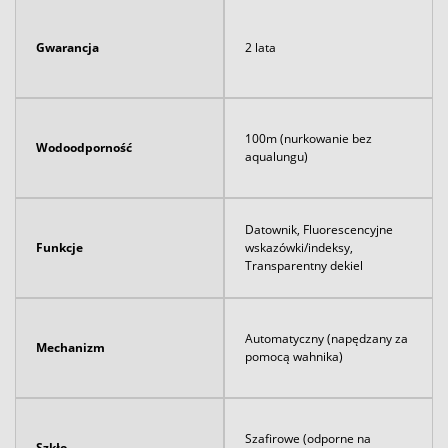
Gwarancja
2 lata
100m (nurkowanie bez
Wodoodporność
aqualungu)
Datownik, Fluorescencyjne
Funkcje
wskazówki/indeksy,
Transparentny dekiel
Automatyczny (napędzany za
Mechanizm
pomocą wahnika)
Szafirowe (odporne na
Szkło