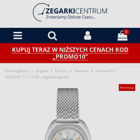
0
KUPUJ TERAZ W NIŻSZYCH CENACH KOD
„PROMO10”
»
»
»
»
Strona główna
Zegarki
Certina
Damskie
Certina DS-2
C024.207.11.111.00 - zegarek damski
Promocja