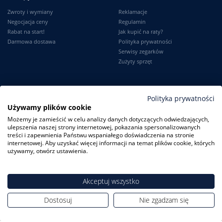
Zwroty i wymiany
Reklamacje
Negocjacja ceny
Regulamin
Rabat na start!
Jak kupić na raty?
Darmowa dostawa
Polityka prywatności
Serwisy zegarków
Zużyty sprzęt
Moje konto
Informacje
Polityka prywatności
Używamy plików cookie
Logowanie
Kontakt
Możemy je zamieścić w celu analizy danych dotyczących odwiedzających,
Karta Stałego Klienta
O firmie
ulepszenia naszej strony internetowej, pokazania spersonalizowanych
Moje zamówienia
Dlaczego my?
treści i zapewnienia Państwu wspaniałego doświadczenia na stronie
Ustawienia konta
Blog
internetowej. Aby uzyskać więcej informacji na temat plików cookie, których
Słownik
używamy, otwórz ustawienia.
Leksykon zegarków
Akceptuj wszystko
Dostosuj
Nie zgadzam się
ZegarkiCentrum.pl
| ul. Derdowskiego 8A/1 80-319 Gdańsk
| Tel.:
+48
608 23 29 23
| E-mail:
sklep@zegarkicentrum.pl