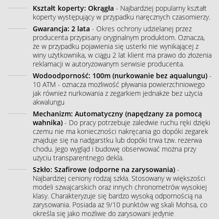
Kształt koperty: Okrągła
- Najbardziej popularny kształt
koperty występujący w przypadku naręcznych czasomierzy.
Gwarancja: 2 lata
- Okres ochrony udzielanej przez
producenta przypisany oryginalnym produktom. Oznacza,
że w przypadku pojawienia się usterki nie wynikającej z
winy użytkownika, w ciągu 2 lat klient ma prawo do złożenia
reklamacji w autoryzowanym serwisie producenta.
Wodoodporność: 100m (nurkowanie bez aqualungu)
-
10 ATM - oznacza możliwość pływania powierzchniowego
jak również nurkowania z zegarkiem jednakże bez użycia
akwalungu
Mechanizm: Automatyczny (napędzany za pomocą
wahnika)
- Do pracy potrzebuje zaledwie ruchu ręki dzięki
czemu nie ma konieczności nakręcania go dopóki zegarek
znajduje się na nadgarstku lub dopóki trwa tzw. rezerwa
chodu. Jego wygląd i budowę obserwować można przy
użyciu transparentnego dekla.
Szkło: Szafirowe (odporne na zarysowania)
-
Najbardziej ceniony rodzaj szkła. Stosowany w większości
modeli szwajcarskich oraz innych chronometrów wysokiej
klasy. Charakteryzuje się bardzo wysoką odpornością na
zarysowania. Posiada aż 9/10 punktów wg skali Mohsa, co
określa się jako możliwe do zarysowani jedynie