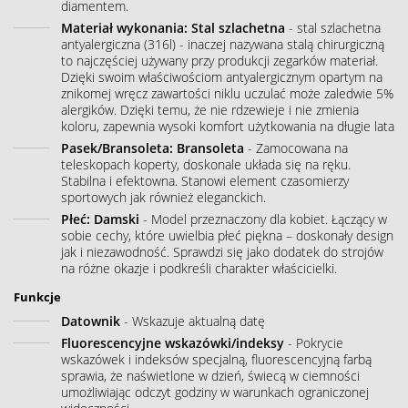
diamentem.
Materiał wykonania: Stal szlachetna
- stal szlachetna
antyalergiczna (316l) - inaczej nazywana stalą chirurgiczną
to najczęściej używany przy produkcji zegarków materiał.
Dzięki swoim właściwościom antyalergicznym opartym na
znikomej wręcz zawartości niklu uczulać może zaledwie 5%
alergików. Dzięki temu, że nie rdzewieje i nie zmienia
koloru, zapewnia wysoki komfort użytkowania na długie lata
Pasek/Bransoleta: Bransoleta
- Zamocowana na
teleskopach koperty, doskonale układa się na ręku.
Stabilna i efektowna. Stanowi element czasomierzy
sportowych jak również eleganckich.
Płeć: Damski
- Model przeznaczony dla kobiet. Łączący w
sobie cechy, które uwielbia płeć piękna – doskonały design
jak i niezawodność. Sprawdzi się jako dodatek do strojów
na różne okazje i podkreśli charakter właścicielki.
Funkcje
Datownik
- Wskazuje aktualną datę
Fluorescencyjne wskazówki/indeksy
- Pokrycie
wskazówek i indeksów specjalną, fluorescencyjną farbą
sprawia, że naświetlone w dzień, świecą w ciemności
umożliwiając odczyt godziny w warunkach ograniczonej