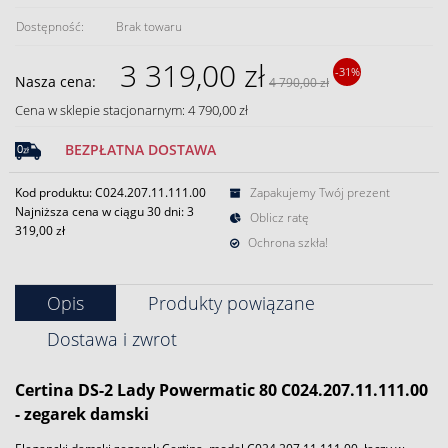
Dostępność:
Brak towaru
3 319,00 zł
-31%
Nasza cena:
4 790,00 zł
Cena w sklepie stacjonarnym: 4 790,00 zł
BEZPŁATNA DOSTAWA
Kod produktu: C024.207.11.111.00
Zapakujemy Twój prezent
Najniższa cena w ciągu 30 dni:
3
Oblicz ratę
319,00 zł
Ochrona szkła!
Opis
Produkty powiązane
Dostawa i zwrot
Certina DS-2 Lady Powermatic 80 C024.207.11.111.00
- zegarek damski