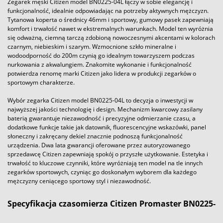
Zegarek męski Citizen model BN0225-04L łączy w sobie elegancję i
funkcjonalność, idealnie odpowiadając na potrzeby aktywnych mężczyzn.
Tytanowa koperta o średnicy 46mm i sportowy, gumowy pasek zapewniają
komfort i trwałość nawet w ekstremalnych warunkach. Model ten wyróżnia
się odważną, ciemną tarczą zdobioną nowoczesnymi akcentami w kolorach
czarnym, niebieskim i szarym. Wzmocnione szkło mineralne i
wodoodporność do 200m czynią go idealnym towarzyszem podczas
nurkowania z akwalungiem. Znakomite wykonanie i funkcjonalność
potwierdza renomę marki Citizen jako lidera w produkcji zegarków o
sportowym charakterze.
Wybór zegarka Citizen model BN0225-04L to decyzja o inwestycji w
najwyższej jakości technologię i design. Mechanizm kwarcowy zasilany
baterią gwarantuje niezawodność i precyzyjne odmierzanie czasu, a
dodatkowe funkcje takie jak datownik, fluorescencyjne wskazówki, panel
słoneczny i zakręcany dekiel znacznie podnoszą funkcjonalność
urządzenia. Dwa lata gwarancji oferowane przez autoryzowanego
sprzedawcę Citizen zapewniają spokój o przyszłe użytkowanie. Estetyka i
trwałość to kluczowe czynniki, które wyróżniają ten model na tle innych
zegarków sportowych, czyniąc go doskonałym wyborem dla każdego
mężczyzny ceniącego sportowy styl i niezawodność.
Specyfikacja czasomierza Citizen Promaster BN0225-