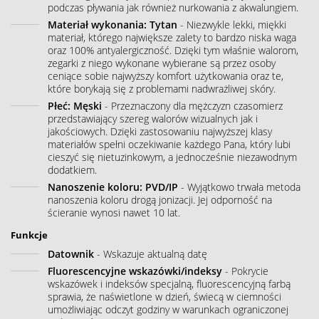
podczas pływania jak również nurkowania z akwalungiem.
Materiał wykonania: Tytan
- Niezwykle lekki, miękki
materiał, którego największe zalety to bardzo niska waga
oraz 100% antyalergiczność. Dzięki tym właśnie walorom,
zegarki z niego wykonane wybierane są przez osoby
ceniące sobie najwyższy komfort użytkowania oraz te,
które borykają się z problemami nadwrażliwej skóry.
Płeć: Męski
- Przeznaczony dla mężczyzn czasomierz
przedstawiający szereg walorów wizualnych jak i
jakościowych. Dzięki zastosowaniu najwyższej klasy
materiałów spełni oczekiwanie każdego Pana, który lubi
cieszyć się nietuzinkowym, a jednocześnie niezawodnym
dodatkiem.
Nanoszenie koloru: PVD/IP
- Wyjątkowo trwała metoda
nanoszenia koloru drogą jonizacji. Jej odporność na
ścieranie wynosi nawet 10 lat.
Funkcje
Datownik
- Wskazuje aktualną datę
Fluorescencyjne wskazówki/indeksy
- Pokrycie
wskazówek i indeksów specjalną, fluorescencyjną farbą
sprawia, że naświetlone w dzień, świecą w ciemności
umożliwiając odczyt godziny w warunkach ograniczonej