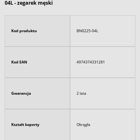
04L - zegarek męski
Kod produktu
BN0225-04L
Kod EAN
4974374331281
Gwarancja
2 lata
Kształt koperty
Okrągła