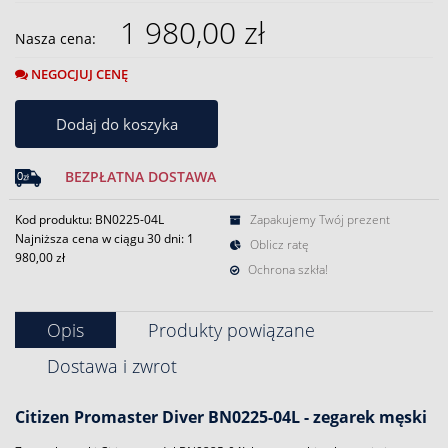
1 980,00 zł
Nasza cena:
NEGOCJUJ CENĘ
Dodaj do koszyka
BEZPŁATNA DOSTAWA
Kod produktu: BN0225-04L
Zapakujemy Twój prezent
Najniższa cena w ciągu 30 dni:
1
Oblicz ratę
980,00 zł
Ochrona szkła!
Opis
Produkty powiązane
Dostawa i zwrot
Citizen Promaster Diver BN0225-04L
- zegarek męski