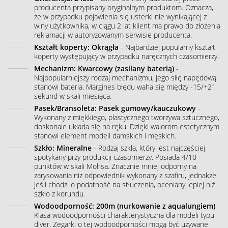
producenta przypisany oryginalnym produktom. Oznacza,
że w przypadku pojawienia się usterki nie wynikającej z
winy użytkownika, w ciągu 2 lat klient ma prawo do złożenia
reklamacji w autoryzowanym serwisie producenta.
Kształt koperty: Okrągła
- Najbardziej popularny kształt
koperty występujący w przypadku naręcznych czasomierzy.
Mechanizm: Kwarcowy (zasilany baterią)
-
Najpopularniejszy rodzaj mechanizmu, jego siłę napędową
stanowi bateria. Margines błędu waha się między -15/+21
sekund w skali miesiąca.
Pasek/Bransoleta: Pasek gumowy/kauczukowy
-
Wykonany z miękkiego, plastycznego tworzywa sztucznego,
doskonale układa się na ręku. Dzięki walorom estetycznym
stanowi element modeli damskich i męskich.
Szkło: Mineralne
- Rodzaj szkła, który jest najczęściej
spotykany przy produkcji czasomierzy. Posiada 4/10
punktów w skali Mohsa. Znacznie mniej odporny na
zarysowania niż odpowiednik wykonany z szafiru, jednakże
jeśli chodzi o podatność na stłuczenia, oceniany lepiej niż
szkło z korundu.
Wodoodporność: 200m (nurkowanie z aqualungiem)
-
Klasa wodoodporności charakterystyczna dla modeli typu
diver. Zegarki o tej wodoodporności mogą być używane