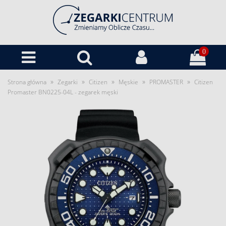
0
»
»
»
»
»
Strona główna
Zegarki
Citizen
Męskie
PROMASTER
Citizen
Promaster BN0225-04L - zegarek męski