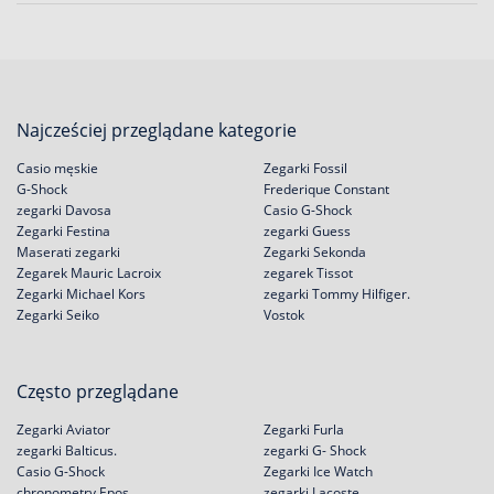
Najcześciej przeglądane kategorie
Casio męskie
Zegarki Fossil
G-Shock
Frederique Constant
zegarki Davosa
Casio G-Shock
Zegarki Festina
zegarki Guess
Maserati zegarki
Zegarki Sekonda
Zegarek Mauric Lacroix
zegarek Tissot
Zegarki Michael Kors
zegarki Tommy Hilfiger.
Zegarki Seiko
Vostok
Często przeglądane
Zegarki Aviator
Zegarki Furla
zegarki Balticus.
zegarki G- Shock
Casio G-Shock
Zegarki Ice Watch
chronometry Epos
zegarki Lacoste