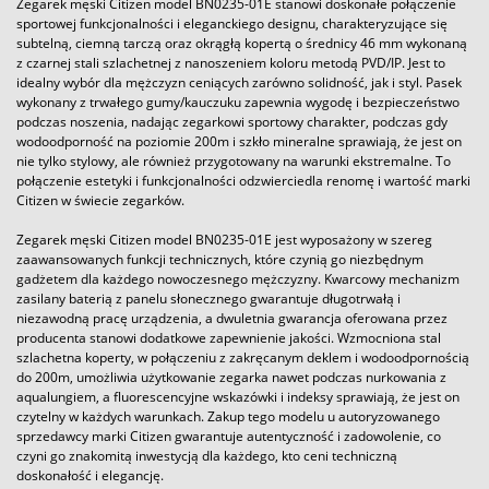
Zegarek męski Citizen model BN0235-01E stanowi doskonałe połączenie
sportowej funkcjonalności i eleganckiego designu, charakteryzujące się
subtelną, ciemną tarczą oraz okrągłą kopertą o średnicy 46 mm wykonaną
z czarnej stali szlachetnej z nanoszeniem koloru metodą PVD/IP. Jest to
idealny wybór dla mężczyzn ceniących zarówno solidność, jak i styl. Pasek
wykonany z trwałego gumy/kauczuku zapewnia wygodę i bezpieczeństwo
podczas noszenia, nadając zegarkowi sportowy charakter, podczas gdy
wodoodporność na poziomie 200m i szkło mineralne sprawiają, że jest on
nie tylko stylowy, ale również przygotowany na warunki ekstremalne. To
połączenie estetyki i funkcjonalności odzwierciedla renomę i wartość marki
Citizen w świecie zegarków.
Zegarek męski Citizen model BN0235-01E jest wyposażony w szereg
zaawansowanych funkcji technicznych, które czynią go niezbędnym
gadżetem dla każdego nowoczesnego mężczyzny. Kwarcowy mechanizm
zasilany baterią z panelu słonecznego gwarantuje długotrwałą i
niezawodną pracę urządzenia, a dwuletnia gwarancja oferowana przez
producenta stanowi dodatkowe zapewnienie jakości. Wzmocniona stal
szlachetna koperty, w połączeniu z zakręcanym deklem i wodoodpornością
do 200m, umożliwia użytkowanie zegarka nawet podczas nurkowania z
aqualungiem, a fluorescencyjne wskazówki i indeksy sprawiają, że jest on
czytelny w każdych warunkach. Zakup tego modelu u autoryzowanego
sprzedawcy marki Citizen gwarantuje autentyczność i zadowolenie, co
czyni go znakomitą inwestycją dla każdego, kto ceni techniczną
doskonałość i elegancję.