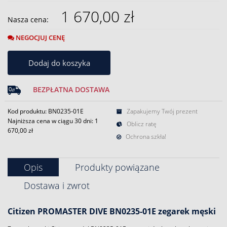
1 670,00 zł
Nasza cena:
NEGOCJUJ CENĘ
Dodaj do koszyka
BEZPŁATNA DOSTAWA
Kod produktu: BN0235-01E
Zapakujemy Twój prezent
Najniższa cena w ciągu 30 dni:
1
Oblicz ratę
670,00 zł
Ochrona szkła!
Opis
Produkty powiązane
Dostawa i zwrot
Citizen PROMASTER
DIVE BN0235-01E
zegarek męski