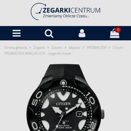
0
»
»
»
»
»
Strona główna
Zegarki
Citizen
Męskie
PROMASTER
Citizen
PROMASTER BN0235-01E - zegarek męski