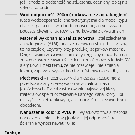
jeśli chodzi o podatność na stłuczenia, oceniany lepiej niż
szkło z korundu.
Wodoodporność: 200m (nurkowanie z aqualungiem)
-
Klasa wodoodporności charakterystyczna dla modeli typu
diver. Zegarki o tej wodoodporności mogą być używane
podczas pływania jak również nurkowania z akwalungiem.
Materiał wykonania: Stal szlachetna
- stal szlachetna
antyalergiczna (316l) - inaczej nazywana stalą chirurgiczną
to najczęściej używany przy produkcji zegarków materiał.
Dzięki swoim właściwościom antyalergicznym opartym na
znikomej wręcz zawartości niklu uczulać może zaledwie 5%
alergików. Dzięki temu, że nie rdzewieje i nie zmienia
koloru, zapewnia wysoki komfort użytkowania na długie lata
Płeć: Męski
- Przeznaczony dla mężczyzn czasomierz
przedstawiający szereg walorów wizualnych jak i
jakościowych. Dzięki zastosowaniu najwyższej klasy
materiałów spełni oczekiwanie każdego Pana, który lubi
cieszyć się nietuzinkowym, a jednocześnie niezawodnym
dodatkiem.
Nanoszenie koloru: PVD/IP
- Wyjątkowo trwała metoda
nanoszenia koloru drogą jonizacji. Jej odporność na
ścieranie wynosi nawet 10 lat.
Funkcje