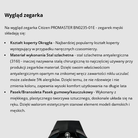
Wygląd zegarka
Na wygląd zegarka Citizen PROMASTER BN0235-01E - zegarek męski
składają się:
Kształt koperty Okrągła
- Najbardziej popularny kształt koperty
występujący w przypadku naręcznych czasomierzy.
Materiał wykonania Stal szlachetna
- stal szlachetna antyalergiczna
(316l) - inaczej nazywana stalą chirurgiczną to najczęściej używany przy
produkcji zegarków materiał. Dzięki swoim właściwościom
antyalergicznym opartym na znikomej wręcz zawartości niklu uczulać
może zaledwie 5% alergików. Dzięki temu, że nie rdzewieje i nie
zmienia koloru, zapewnia wysoki komfort użytkowania na długie lata
Pasek/Bransoleta Pasek gumowy/kauczukowy
- Wykonany z
miękkiego, plastycznego tworzywa sztucznego, doskonale układa się na
ręku. Dzięki walorom estetycznym stanowi element modeli damskich i
męskich.