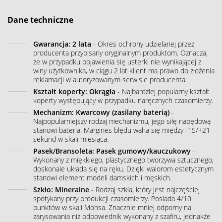
Dane techniczne
Gwarancja: 2 lata
- Okres ochrony udzielanej przez
producenta przypisany oryginalnym produktom. Oznacza,
że w przypadku pojawienia się usterki nie wynikającej z
winy użytkownika, w ciągu 2 lat klient ma prawo do złożenia
reklamacji w autoryzowanym serwisie producenta.
Kształt koperty: Okrągła
- Najbardziej popularny kształt
koperty występujący w przypadku naręcznych czasomierzy.
Mechanizm: Kwarcowy (zasilany baterią)
-
Najpopularniejszy rodzaj mechanizmu, jego siłę napędową
stanowi bateria. Margines błędu waha się między -15/+21
sekund w skali miesiąca.
Pasek/Bransoleta: Pasek gumowy/kauczukowy
-
Wykonany z miękkiego, plastycznego tworzywa sztucznego,
doskonale układa się na ręku. Dzięki walorom estetycznym
stanowi element modeli damskich i męskich.
Szkło: Mineralne
- Rodzaj szkła, który jest najczęściej
spotykany przy produkcji czasomierzy. Posiada 4/10
punktów w skali Mohsa. Znacznie mniej odporny na
zarysowania niż odpowiednik wykonany z szafiru, jednakże