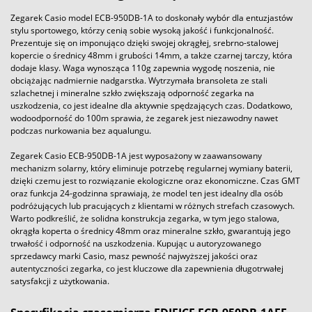
Zegarek Casio model ECB-950DB-1A to doskonały wybór dla entuzjastów
stylu sportowego, którzy cenią sobie wysoką jakość i funkcjonalność.
Prezentuje się on imponująco dzięki swojej okrągłej, srebrno-stalowej
kopercie o średnicy 48mm i grubości 14mm, a także czarnej tarczy, która
dodaje klasy. Waga wynosząca 110g zapewnia wygodę noszenia, nie
obciążając nadmiernie nadgarstka. Wytrzymała bransoleta ze stali
szlachetnej i mineralne szkło zwiększają odporność zegarka na
uszkodzenia, co jest idealne dla aktywnie spędzających czas. Dodatkowo,
wodoodporność do 100m sprawia, że zegarek jest niezawodny nawet
podczas nurkowania bez aqualungu.
Zegarek Casio ECB-950DB-1A jest wyposażony w zaawansowany
mechanizm solarny, który eliminuje potrzebę regularnej wymiany baterii,
dzięki czemu jest to rozwiązanie ekologiczne oraz ekonomiczne. Czas GMT
oraz funkcja 24-godzinna sprawiają, że model ten jest idealny dla osób
podróżujących lub pracujących z klientami w różnych strefach czasowych.
Warto podkreślić, że solidna konstrukcja zegarka, w tym jego stalowa,
okrągła koperta o średnicy 48mm oraz mineralne szkło, gwarantują jego
trwałość i odporność na uszkodzenia. Kupując u autoryzowanego
sprzedawcy marki Casio, masz pewność najwyższej jakości oraz
autentyczności zegarka, co jest kluczowe dla zapewnienia długotrwałej
satysfakcji z użytkowania.