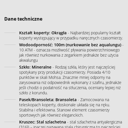
Dane techniczne
Kształt koperty: Okrągła
- Najbardziej popularny kształt
koperty występujący w przypadku naręcznych czasomierzy.
Wodoodporność: 100m (nurkowanie bez aqualungu)
-
10 ATM - oznacza możliwość pływania powierzchniowego
jak również nurkowania z zegarkiem jednakże bez użycia
akwalungu
Szkło: Mineralne
- Rodzaj szkła, który jest najczęściej
spotykany przy produkcji czasomierzy. Posiada 4/10
punktów w skali Mohsa. Znacznie mniej odporny na
zarysowania niż odpowiednik wykonany z szafiru, jednakże
jeśli chodzi o podatność na stłuczenia, oceniany lepiej niż
szkło z korundu.
Pasek/Bransoleta: Bransoleta
- Zamocowana na
teleskopach koperty, doskonale układa się na ręku.
Stabilna i efektowna. Stanowi element czasomierzy
sportowych jak również eleganckich.
Kruszec: Stal szlachetna
- stal szlachetna antyalergiczna
(316l) – inaczej nazywana stalą chirurgiczną to najczęściej