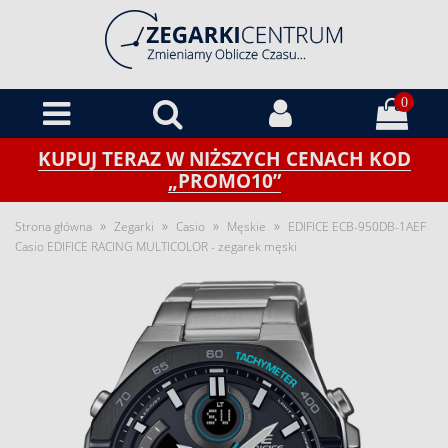
0
KUPUJ TERAZ W NIŻSZYCH CENACH KOD
„PROMO10”
»
»
»
»
Strona główna
Zegarki
Casio
Męskie
EDIFICE ECB-950DB-1AEF
Casio EDIFICE RACING MULTICOLOR - zegarek męski