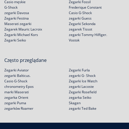
Casio męskie
Zegarki Fossil
G-Shock
Frederique Constant
zegarki Davosa
Casio G-Shock
Zegarki Festina
zegarki Guess
Maserati zegarki
Zegarki Sekonda
Zegarek Mauric Lacroix
zegarek Tissot
Zegarki Michael Kors
zegarki Tommy Hilfiger.
Zegarki Seiko
Vostok
Często przeglądane
Zegarki Aviator
Zegarki Furla
zegarki Balticus.
zegarki G- Shock
Casio G-Shock
Zegarki Ice Watch
chronometry Epos
zegarki Lacoste
marki Maserati
Zegarki Rosefield
zegarka Orient
zegarka Seiko
zegarki Puma
Skagen
zegarków Roamer
zegarki Ted Bake