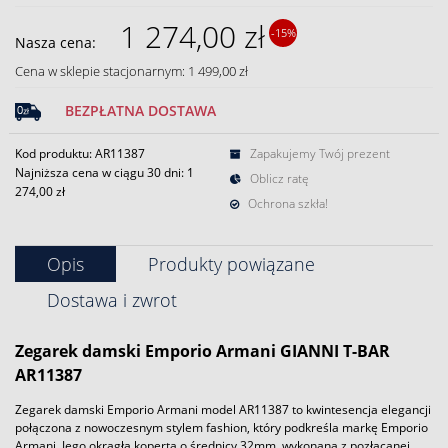
1 274,00 zł
-15%
Nasza cena:
Cena w sklepie stacjonarnym: 1 499,00 zł
BEZPŁATNA DOSTAWA
Kod produktu: AR11387
Zapakujemy Twój prezent
Najniższa cena w ciągu 30 dni:
1
Oblicz ratę
274,00 zł
Ochrona szkła!
Opis
Produkty powiązane
Dostawa i zwrot
Zegarek
damski
Emporio Armani
GIANNI T-BAR
AR11387
Zegarek damski Emporio Armani model AR11387 to kwintesencja elegancji
połączona z nowoczesnym stylem fashion, który podkreśla markę Emporio
Armani. Jego okrągła koperta o średnicy 32mm, wykonana z pozłacanej