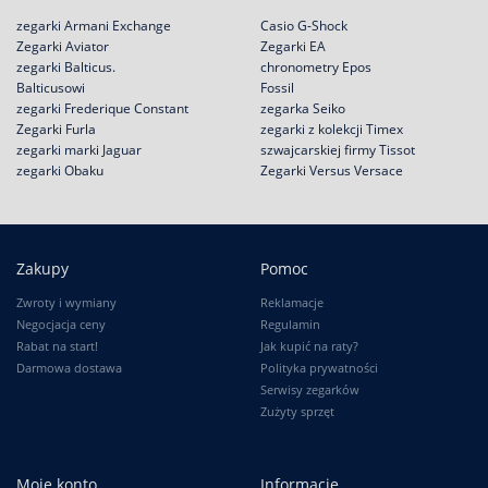
zegarki Armani Exchange
Casio G-Shock
Zegarki Aviator
Zegarki EA
zegarki Balticus.
chronometry Epos
Balticusowi
Fossil
zegarki Frederique Constant
zegarka Seiko
Zegarki Furla
zegarki z kolekcji Timex
zegarki marki Jaguar
szwajcarskiej firmy Tissot
zegarki Obaku
Zegarki Versus Versace
Zakupy
Pomoc
Zwroty i wymiany
Reklamacje
Negocjacja ceny
Regulamin
Rabat na start!
Jak kupić na raty?
Darmowa dostawa
Polityka prywatności
Serwisy zegarków
Zużyty sprzęt
Moje konto
Informacje