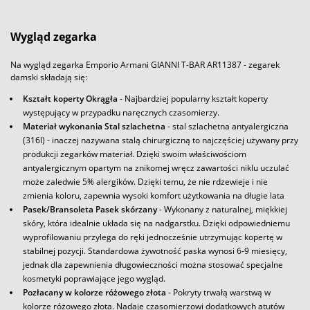
Wygląd zegarka
Na wygląd zegarka Emporio Armani GIANNI T-BAR AR11387 - zegarek
damski składają się:
Kształt koperty Okrągła
- Najbardziej popularny kształt koperty
występujący w przypadku naręcznych czasomierzy.
Materiał wykonania Stal szlachetna
- stal szlachetna antyalergiczna
(316l) - inaczej nazywana stalą chirurgiczną to najczęściej używany przy
produkcji zegarków materiał. Dzięki swoim właściwościom
antyalergicznym opartym na znikomej wręcz zawartości niklu uczulać
może zaledwie 5% alergików. Dzięki temu, że nie rdzewieje i nie
zmienia koloru, zapewnia wysoki komfort użytkowania na długie lata
Pasek/Bransoleta Pasek skórzany
- Wykonany z naturalnej, miękkiej
skóry, która idealnie układa się na nadgarstku. Dzięki odpowiedniemu
wyprofilowaniu przylega do ręki jednocześnie utrzymując kopertę w
stabilnej pozycji. Standardowa żywotność paska wynosi 6-9 miesięcy,
jednak dla zapewnienia długowieczności można stosować specjalne
kosmetyki poprawiające jego wygląd.
Pozłacany w kolorze różowego złota
- Pokryty trwałą warstwą w
kolorze różowego złota. Nadaje czasomierzowi dodatkowych atutów