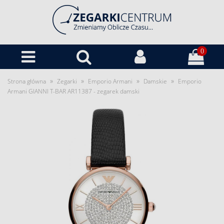
0
»
»
»
»
Strona główna
Zegarki
Emporio Armani
Damskie
Emporio
Armani GIANNI T-BAR AR11387 - zegarek damski