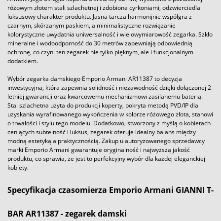
różowym złotem stali szlachetnej i zdobiona cyrkoniami, odzwierciedla
luksusowy charakter produktu. Jasna tarcza harmonijnie współgra z
czarnym, skórzanym paskiem, a minimalistyczne rozwiązanie
kolorystyczne uwydatnia uniwersalność i wielowymiarowość zegarka. Szkło
mineralne i wodoodporność do 30 metrów zapewniają odpowiednią
ochronę, co czyni ten zegarek nie tylko pięknym, ale i funkcjonalnym
dodatkiem.
Wybór zegarka damskiego Emporio Armani AR11387 to decyzja
inwestycyjna, która zapewnia solidność i niezawodność dzięki dołączonej 2-
letniej gwarancji oraz kwarcowemu mechanizmowi zasilanemu baterią.
Stal szlachetna użyta do produkcji koperty, pokryta metodą PVD/IP dla
uzyskania wyrafinowanego wykończenia w kolorze różowego złota, stanowi
o trwałości i stylu tego modelu. Dodatkowo, stworzony z myślą o kobietach
ceniących subtelność i luksus, zegarek oferuje idealny balans między
modną estetyką a praktycznością. Zakup u autoryzowanego sprzedawcy
marki Emporio Armani gwarantuje oryginalność i najwyższą jakość
produktu, co sprawia, że jest to perfekcyjny wybór dla każdej eleganckiej
kobiety.
Specyfikacja czasomierza Emporio Armani GIANNI T-
BAR AR11387 - zegarek damski