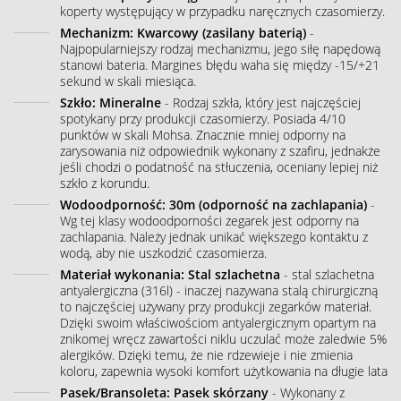
koperty występujący w przypadku naręcznych czasomierzy.
Mechanizm: Kwarcowy (zasilany baterią)
-
Najpopularniejszy rodzaj mechanizmu, jego siłę napędową
stanowi bateria. Margines błędu waha się między -15/+21
sekund w skali miesiąca.
Szkło: Mineralne
- Rodzaj szkła, który jest najczęściej
spotykany przy produkcji czasomierzy. Posiada 4/10
punktów w skali Mohsa. Znacznie mniej odporny na
zarysowania niż odpowiednik wykonany z szafiru, jednakże
jeśli chodzi o podatność na stłuczenia, oceniany lepiej niż
szkło z korundu.
Wodoodporność: 30m (odporność na zachlapania)
-
Wg tej klasy wodoodporności zegarek jest odporny na
zachlapania. Należy jednak unikać większego kontaktu z
wodą, aby nie uszkodzić czasomierza.
Materiał wykonania: Stal szlachetna
- stal szlachetna
antyalergiczna (316l) - inaczej nazywana stalą chirurgiczną
to najczęściej używany przy produkcji zegarków materiał.
Dzięki swoim właściwościom antyalergicznym opartym na
znikomej wręcz zawartości niklu uczulać może zaledwie 5%
alergików. Dzięki temu, że nie rdzewieje i nie zmienia
koloru, zapewnia wysoki komfort użytkowania na długie lata
Pasek/Bransoleta: Pasek skórzany
- Wykonany z