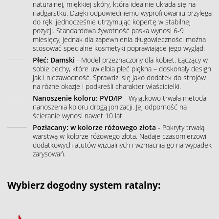
naturalnej, miękkiej skóry, która idealnie układa się na
nadgarstku. Dzięki odpowiedniemu wyprofilowaniu przylega
do ręki jednocześnie utrzymując kopertę w stabilnej
pozycji. Standardowa żywotność paska wynosi 6-9
miesięcy, jednak dla zapewnienia długowieczności można
stosować specjalne kosmetyki poprawiające jego wygląd.
Płeć: Damski
- Model przeznaczony dla kobiet. Łączący w
sobie cechy, które uwielbia płeć piękna – doskonały design
jak i niezawodność. Sprawdzi się jako dodatek do strojów
na różne okazje i podkreśli charakter właścicielki.
Nanoszenie koloru: PVD/IP
- Wyjątkowo trwała metoda
nanoszenia koloru drogą jonizacji. Jej odporność na
ścieranie wynosi nawet 10 lat.
Pozłacany: w kolorze różowego złota
- Pokryty trwałą
warstwą w kolorze różowego złota. Nadaje czasomierzowi
dodatkowych atutów wizualnych i wzmacnia go na wypadek
zarysowań.
Wybierz dogodny system ratalny: