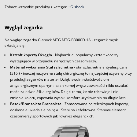
Zobacz wszystkie produkty z kategorii:
G-shock
Wygląd zegarka
Na wygląd zegarka G-shock MTG MTG-B3000D-1A - zegarek męski
składają się:
Kształt koperty Okrągła
- Najbardziej popularny kształt koperty
występujący w przypadku naręcznych czasomierzy.
Materiał wykonania Stal szlachetna
- stal szlachetna antyalergiczna
(316l) - inaczej nazywana stalą chirurgiczną to najczęściej używany przy
produkcji zegarków materiał. Dzięki swoim właściwościom
antyalergicznym opartym na znikomej wręcz zawartości niklu uczulać
może zaledwie 5% alergików. Dzięki temu, że nie rdzewieje i nie
zmienia koloru, zapewnia wysoki komfort użytkowania na długie lata
Pasek/Bransoleta Bransoleta
- Zamocowana na teleskopach koperty,
doskonale układa się na ręku. Stabilna i efektowna. Stanowi element
czasomierzy sportowych jak również eleganckich.