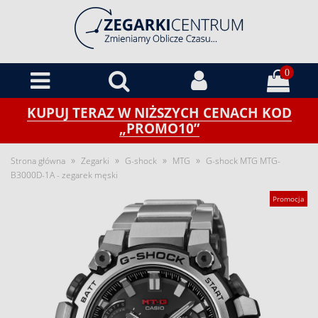
0
KUPUJ TERAZ W NIŻSZYCH CENACH KOD
„PROMO10”
»
»
»
»
Strona główna
Zegarki
G-shock
MTG
G-shock MTG MTG-
B3000D-1A - zegarek męski
Promocja