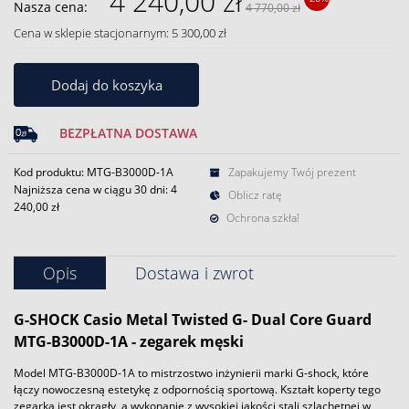
4 240,00 zł
Nasza cena:
4 770,00 zł
Cena w sklepie stacjonarnym: 5 300,00 zł
Dodaj do koszyka
BEZPŁATNA DOSTAWA
Kod produktu: MTG-B3000D-1A
Zapakujemy Twój prezent
Najniższa cena w ciągu 30 dni:
4
Oblicz ratę
240,00 zł
Ochrona szkła!
Opis
Dostawa i zwrot
G-SHOCK
Casio Metal Twisted G- Dual Core Guard
MTG-B3000D-1A - zegarek męski
Model MTG-B3000D-1A to mistrzostwo inżynierii marki G-shock, które
łączy nowoczesną estetykę z odpornością sportową. Kształt koperty tego
zegarka jest okrągły, a wykonanie z wysokiej jakości stali szlachetnej w