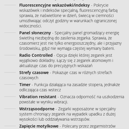
Fluorescencyjne wskazówki/indeksy
- Pokrycie
wskazówek i indeksów specjalną, fluorescencyjną farbą
sprawia, że naświetlone w dzień, świecą w ciemności
umożliwiając odczyt godziny w warunkach ograniczonej
widoczności.
Panel słoneczny
- Specjalny panel gromadzący energię
świetlną niezbędną do zasilenia zegarka. Sprawia, że
czasomierz jest nie tylko energooszczędny, ale i przyjazny
środowisku, gdyż nie wymaga częstej wymiany baterii.
Radio Controlled
- Opcja dzięki której zegarek jest
wyjątkowo dokładny. Łączy się z zegarek atomowym i
aktualizuje czas do precyzyjnych wskazań
Strefy czasowe
- Pokazuje czas w różnych strefach
czasowych
Timer
- Funkcja działająca na zasadzie stopera, jednakże
odliczająca czas wstecz
Vibration resistant
- Oznacza odporność na uszkodzenia
powstałe w wyniku wibracji.
Wstrząsoodporne
- Zegarki wyposażone w specjalny
system chroniący zegarek na wypadek upadku z dużej
wysokości lub oddziaływania wstrząsów.
Zapięcie motylkowe
- Polecany przez zegarmistrzów