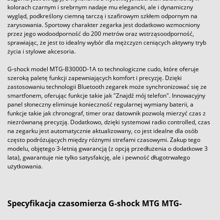
kolorach czarnym i srebrnym nadaje mu elegancki, ale i dynamiczny
wygląd, podkreślony ciemną tarczą i szafirowym szkłem odpornym na
zarysowania. Sportowy charakter zegarka jest dodatkowo wzmocniony
przez jego wodoodporność do 200 metrów oraz wstrząsoodporność,
sprawiając, że jest to idealny wybór dla mężczyzn ceniących aktywny tryb
życia i stylowe akcesoria.
G-shock model MTG-B3000D-1A to technologiczne cudo, które oferuje
szeroką paletę funkcji zapewniających komfort i precyzję. Dzięki
zastosowaniu technologii Bluetooth zegarek może synchronizować się ze
smartfonem, oferując funkcje takie jak "Znajdź mój telefon". Innowacyjny
panel słoneczny eliminuje konieczność regularnej wymiany baterii, a
funkcje takie jak chronograf, timer oraz datownik pozwolą mierzyć czas z
niezrównaną precyzją. Dodatkowo, dzięki systemowi radio controlled, czas
na zegarku jest automatycznie aktualizowany, co jest idealne dla osób
często podróżujących między różnymi strefami czasowymi. Zakup tego
modelu, objętego 3-letnią gwarancją (z opcją przedłużenia o dodatkowe 3
lata), gwarantuje nie tylko satysfakcję, ale i pewność długotrwałego
użytkowania.
Specyfikacja czasomierza G-shock MTG MTG-