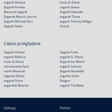
zegarki Davosa
Casio G-Shock
Zegarki Festina
zegarki Guess
Maserati zegarki
Zegarki Sekonda
Zegarek Mauric Lacroix
zegarek Tissot
Zegarki Michael Kors
zegarki Tommy Hilfiger.
Zegarki Seiko
Vostok
Często przeglądane
Zegarki Aviator
Zegarki Furla
zegarki Balticus.
zegarki G- Shock
Casio G-Shock
Zegarki Ice Watch
chronometry Epos
zegarki Lacoste
marki Maserati
Zegarki Rosefield
zegarka Orient
zegarka Seiko
zegarki Puma
Skagen
zegarków Roamer
zegarki Ted Bake
Zakupy
Pomoc