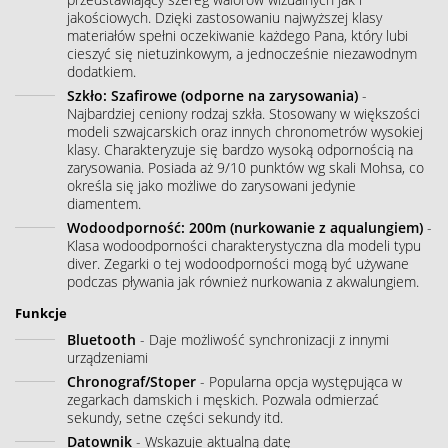
jakościowych. Dzięki zastosowaniu najwyższej klasy
materiałów spełni oczekiwanie każdego Pana, który lubi
cieszyć się nietuzinkowym, a jednocześnie niezawodnym
dodatkiem.
Szkło: Szafirowe (odporne na zarysowania)
-
Najbardziej ceniony rodzaj szkła. Stosowany w większości
modeli szwajcarskich oraz innych chronometrów wysokiej
klasy. Charakteryzuje się bardzo wysoką odpornością na
zarysowania. Posiada aż 9/10 punktów wg skali Mohsa, co
określa się jako możliwe do zarysowani jedynie
diamentem.
Wodoodporność: 200m (nurkowanie z aqualungiem)
-
Klasa wodoodporności charakterystyczna dla modeli typu
diver. Zegarki o tej wodoodporności mogą być używane
podczas pływania jak również nurkowania z akwalungiem.
Funkcje
Bluetooth
- Daje możliwość synchronizacji z innymi
urządzeniami
Chronograf/Stoper
- Popularna opcja występująca w
zegarkach damskich i męskich. Pozwala odmierzać
sekundy, setne części sekundy itd.
Datownik
- Wskazuje aktualną datę