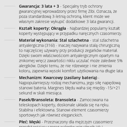
Gwarancja: 3 lata + 3
- Specjalny tryb ochrony
gwarancyjnej wprowadzony przez firmę Zibi. Oznacza, że
poza standardową 3-letnią ochroną, klient może we
własnym zakresie wykupić dodatkowe 3 lata gwarancji.
Kształt koperty: Okrągła
- Najbardziej popularny kształt
koperty występujący w przypadku naręcznych czasomierzy.
Materiał wykonania: Stal szlachetna
- stal szlachetna
antyalergiczna (316l) - inaczej nazywana stalą chirurgiczną
to najczęściej używany przy produkcji zegarków materiał.
Dzięki swoim właściwościom antyalergicznym opartym na
znikomej wręcz zawartości niklu uczulać może zaledwie 5%
alergików. Dzięki temu, że nie rdzewieje i nie zmienia
koloru, zapewnia wysoki komfort użytkowania na długie lata
Mechanizm: Kwarcowy (zasilany baterią)
-
Najpopularniejszy rodzaj mechanizmu, jego siłę napędową
stanowi bateria. Margines błędu waha się między -15/+21
sekund w skali miesiąca.
Pasek/Bransoleta: Bransoleta
- Zamocowana na
teleskopach koperty, doskonale układa się na ręku.
Stabilna i efektowna. Stanowi element czasomierzy
sportowych jak również eleganckich.
Płeć: Męski
- Przeznaczony dla mężczyzn czasomierz
przedstawiający szereg walorów wizualnych jak i