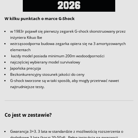
W kilku punktach o marce G-Shock
w 1983r pojawił się pierwszy zegarek G-shock skonstruowany przez
inżyniera Kikuo Ibe
wstrząsoodporna budowa zegarka opiera się na 3 amortyzowanych
elementach
każdy model posiada minimum 200m wodoodporności
najczęściej wybierany model survivalowy
Japońska precyzja
Bezkonkurencyjny stosunek jakości do ceny
G-shock tworzone są w taki sposób, aby mogły przetrwać nawet
najtrudniejsze testy.
Co jest w zestawie?
Gwarancja 3+3. 3 lata w standardzie z możliwością rozszerzenia o
dodatkowe 3 lata (koszt 20-50zł) . Pełna instrukcja na gwarancji.