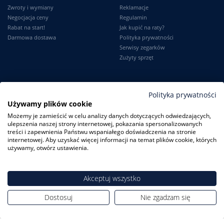
Zwroty i wymiany
Reklamacje
Negocjacja ceny
Regulamin
Rabat na start!
Jak kupić na raty?
Darmowa dostawa
Polityka prywatności
Serwisy zegarków
Zużyty sprzęt
Moje konto
Informacje
Polityka prywatności
Używamy plików cookie
Logowanie
Kontakt
Możemy je zamieścić w celu analizy danych dotyczących odwiedzających,
Karta Stałego Klienta
O firmie
ulepszenia naszej strony internetowej, pokazania spersonalizowanych
Moje zamówienia
Dlaczego my?
treści i zapewnienia Państwu wspaniałego doświadczenia na stronie
Ustawienia konta
Blog
internetowej. Aby uzyskać więcej informacji na temat plików cookie, których
Słownik
używamy, otwórz ustawienia.
Leksykon zegarków
Akceptuj wszystko
Dostosuj
Nie zgadzam się
ZegarkiCentrum.pl
| ul. Derdowskiego 8A/1 80-319 Gdańsk
| Tel.:
+48
608 23 29 23
| E-mail:
sklep@zegarkicentrum.pl