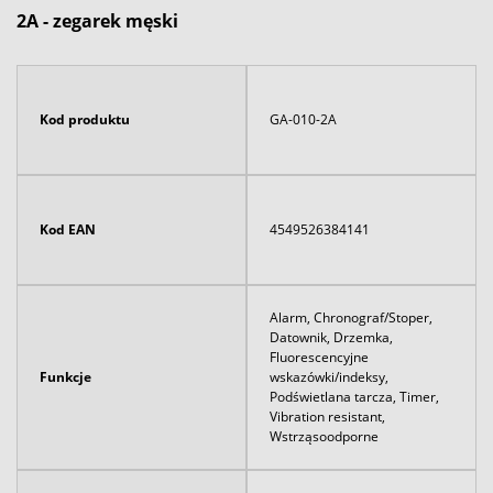
2A - zegarek męski
Kod produktu
GA-010-2A
Kod EAN
4549526384141
Alarm, Chronograf/Stoper,
Datownik, Drzemka,
Fluorescencyjne
Funkcje
wskazówki/indeksy,
Podświetlana tarcza, Timer,
Vibration resistant,
Wstrząsoodporne