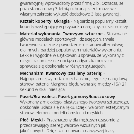
gwarancyjnej wprowadzony przez firmę Zibi. Oznacza, że
poza standardową 3-letnią ochroną, klient może we
własnym zakresie wykupić dodatkowe 3 lata gwarancji.
Kształt koperty: Okrągła
- Najbardziej popularny kształt
koperty występujący w przypadku naręcznych czasomierzy.
Materiał wykonania: Tworzywo sztuczne
- Stosowane
głównie modelach sportowych i dziecięcych, trwałe
tworzywo sztuczne z powodzeniem stanowi alternatywę
dla innych, bardziej popularnych materiałów wykonania.
Lekkie i wygodne w użytkowaniu sprawia, że wykonany z
niego czasomierz nie obciąża nadgarstka przez co
sprawdza się doskonale w różnych sytuacjach.
Mechanizm: Kwarcowy (zasilany baterią)
-
Najpopularniejszy rodzaj mechanizmu, jego siłę napędową
stanowi bateria. Margines błędu waha się między -15/+21
sekund w skali miesiąca.
Pasek/Bransoleta: Pasek gumowy/kauczukowy
-
Wykonany z miękkiego, plastycznego tworzywa sztucznego,
doskonale układa się na ręku. Dzięki walorom estetycznym
stanowi element modeli damskich i męskich.
Płeć: Męski
- Przeznaczony dla mężczyzn czasomierz
przedstawiający szereg walorów wizualnych jak i
jakościowych. Dzięki zastosowaniu najwyższej klasy