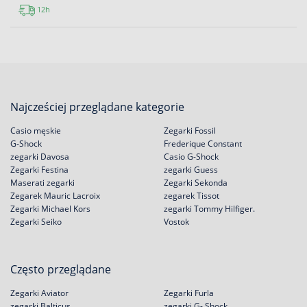
12h
Najcześciej przeglądane kategorie
Casio męskie
Zegarki Fossil
G-Shock
Frederique Constant
zegarki Davosa
Casio G-Shock
Zegarki Festina
zegarki Guess
Maserati zegarki
Zegarki Sekonda
Zegarek Mauric Lacroix
zegarek Tissot
Zegarki Michael Kors
zegarki Tommy Hilfiger.
Zegarki Seiko
Vostok
Często przeglądane
Zegarki Aviator
Zegarki Furla
zegarki Balticus.
zegarki G- Shock