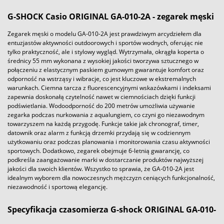
G-SHOCK
Casio ORIGINAL GA-010-2A - zegarek męski
Zegarek męski o modelu GA-010-2A jest prawdziwym arcydziełem dla
entuzjastów aktywności outdoorowych i sportów wodnych, oferując nie
tylko praktyczność, ale i stylowy wygląd. Wytrzymała, okrągła koperta o
średnicy 55 mm wykonana z wysokiej jakości tworzywa sztucznego w
połączeniu z elastycznym paskiem gumowym gwarantuje komfort oraz
odporność na wstrząsy i wibracje, co jest kluczowe w ekstremalnych
warunkach. Ciemna tarcza z fluorescencyjnymi wskazówkami i indeksami
zapewnia doskonałą czytelność nawet w ciemnościach dzięki funkcji
podświetlania. Wodoodporność do 200 metrów umożliwia używanie
zegarka podczas nurkowania z aqualungiem, co czyni go niezawodnym
towarzyszem na każdą przygodę. Funkcje takie jak chronograf, timer,
datownik oraz alarm z funkcją drzemki przydają się w codziennym
użytkowaniu oraz podczas planowania i monitorowania czasu aktywności
sportowych. Dodatkowo, zegarek obejmuje 6-letnią gwarancję, co
podkreśla zaangażowanie marki w dostarczanie produktów najwyższej
jakości dla swoich klientów. Wszystko to sprawia, że GA-010-2A jest
idealnym wyborem dla nowoczesnych mężczyzn ceniących funkcjonalność,
niezawodność i sportową elegancję.
Specyfikacja czasomierza G-shock ORIGINAL GA-010-