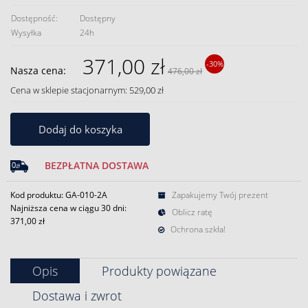
Dostępność:
Dostępny
Wysyłka
24h
371,00 zł
-30%
Nasza cena:
476,00 zł
Cena w sklepie stacjonarnym: 529,00 zł
Dodaj do koszyka
BEZPŁATNA DOSTAWA
Kod produktu: GA-010-2A
Zapakujemy Twój prezent
Najniższa cena w ciągu 30 dni:
Oblicz ratę
371,00 zł
Ochrona szkła!
Opis
Produkty powiązane
Dostawa i zwrot