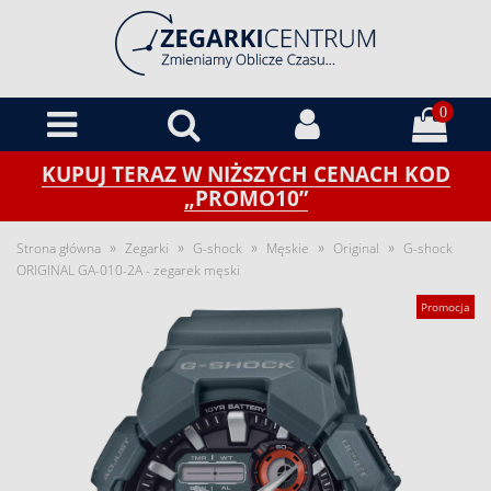
0
KUPUJ TERAZ W NIŻSZYCH CENACH KOD
„PROMO10”
»
»
»
»
»
Strona główna
Zegarki
G-shock
Męskie
Original
G-shock
ORIGINAL GA-010-2A - zegarek męski
Promocja