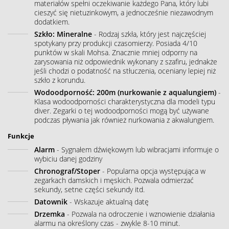
materiałów spełni oczekiwanie każdego Pana, który lubi
cieszyć się nietuzinkowym, a jednocześnie niezawodnym
dodatkiem.
Szkło: Mineralne
- Rodzaj szkła, który jest najczęściej
spotykany przy produkcji czasomierzy. Posiada 4/10
punktów w skali Mohsa. Znacznie mniej odporny na
zarysowania niż odpowiednik wykonany z szafiru, jednakże
jeśli chodzi o podatność na stłuczenia, oceniany lepiej niż
szkło z korundu.
Wodoodporność: 200m (nurkowanie z aqualungiem)
-
Klasa wodoodporności charakterystyczna dla modeli typu
diver. Zegarki o tej wodoodporności mogą być używane
podczas pływania jak również nurkowania z akwalungiem.
Funkcje
Alarm
- Sygnałem dźwiękowym lub wibracjami informuje o
wybiciu danej godziny
Chronograf/Stoper
- Popularna opcja występująca w
zegarkach damskich i męskich. Pozwala odmierzać
sekundy, setne części sekundy itd.
Datownik
- Wskazuje aktualną datę
Drzemka
- Pozwala na odroczenie i wznowienie działania
alarmu na określony czas - zwykle 8-10 minut.