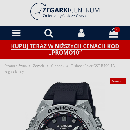
0
KUPUJ TERAZ W NIŻSZYCH CENACH KOD
„PROMO10”
»
»
»
Strona główna
Zegarki
G-shock
G-shock Solar GST-B400-1A -
zegarek męski
Promocja