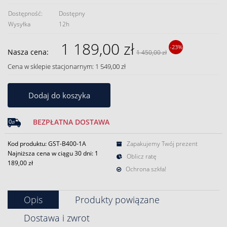
Dostępność:
Dostępny
Wysyłka
12h
1 189,00 zł
-23%
Nasza cena:
1 450,00 zł
Cena w sklepie stacjonarnym: 1 549,00 zł
Dodaj do koszyka
BEZPŁATNA DOSTAWA
Kod produktu: GST-B400-1A
Zapakujemy Twój prezent
Najniższa cena w ciągu 30 dni:
1
Oblicz ratę
189,00 zł
Ochrona szkła!
Opis
Produkty powiązane
Dostawa i zwrot