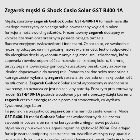
Zegarek
męski
G-Shock
Casio
Solar GST-B400-1A
Męski, sportowy
zegarek
G-shock
Solar
GST-B400-1A
to must-have dla
każdego mężczyzny ceniącego sobie nowoczesny wygląd, a także
funkcjonalność swoich gadżetów. Prezentowany
zegarek
dostępny w
kolorze czarnym oraz srebrnym posiada okrągłą tarczę z
fluorescencyjnymi wskazówkami i indeksami. Oznacza to, że swobodnie
możemy odczytać na nim godzinę nawet w ciemności. Jest on odpowiedni
dla alergików dzięki wykonaniu z antyalergicznej stali szlachetnej, która
zapewnia również odporność na rdzewienie i zmianę koloru. Ciemnej
tarczy zegara towarzyszy gumowy/kauczukowy pasek, który zapewnia
idealne dopasowanie do naszej ręki. Ponad to solidne szkło mineralne z
którego został wykonany
zegarek
sprawia, że posiada on niską podatność
na stłuczenia.
Zegarek
G-shock
Solar został wyposażony w mechanizm
kwarcowy, co oznacza że jest on zasilany baterią. Poza tym prezentowany
model
GST-B400-1A
posiada wbudowany panel słoneczny dzięki któremu
zegarek
czerpie energię także z promieni słonecznych, co wydłuża
żywotność jego baterii.
To jednak nie wszystko co
zegarek
ten ma nam do zaoferowania. Model
GST-B400-1A
marki
G-shock
Solar jest wodoodporny dzięki czemu
swobodnie pozwala on nam na korzystanie z niego nawet podczas
pływania czy nurkowania z aqualungiem na głębokość
200m
. Posiadając
funkcje wstrząsoodporną niestraszne mu wszelkie wstrząsy czy upadki z
wysokości. Poza tym ma on również wbudowany datownik, funkcje stopera,