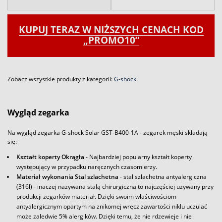
KUPUJ TERAZ W NIŻSZYCH CENACH KOD
„PROMO10”
Zobacz wszystkie produkty z kategorii:
G-shock
Wygląd zegarka
Na wygląd zegarka G-shock Solar GST-B400-1A - zegarek męski składają
się:
Kształt koperty Okrągła
- Najbardziej popularny kształt koperty
występujący w przypadku naręcznych czasomierzy.
Materiał wykonania Stal szlachetna
- stal szlachetna antyalergiczna
(316l) - inaczej nazywana stalą chirurgiczną to najczęściej używany przy
produkcji zegarków materiał. Dzięki swoim właściwościom
antyalergicznym opartym na znikomej wręcz zawartości niklu uczulać
może zaledwie 5% alergików. Dzięki temu, że nie rdzewieje i nie