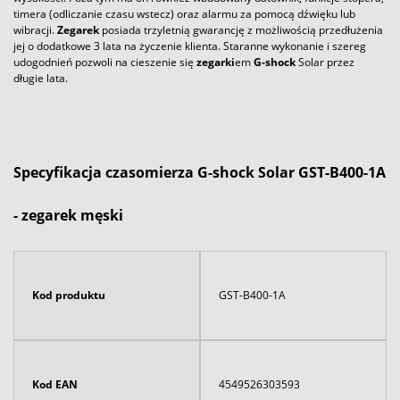
timera (odliczanie czasu wstecz) oraz alarmu za pomocą dźwięku lub
wibracji.
Zegarek
posiada trzyletnią gwarancję z możliwością przedłużenia
jej o dodatkowe 3 lata na życzenie klienta. Staranne wykonanie i szereg
udogodnień pozwoli na cieszenie się
zegarki
em
G-shock
Solar przez
długie lata.
Specyfikacja czasomierza G-shock Solar GST-B400-1A
- zegarek męski
Kod produktu
GST-B400-1A
Kod EAN
4549526303593