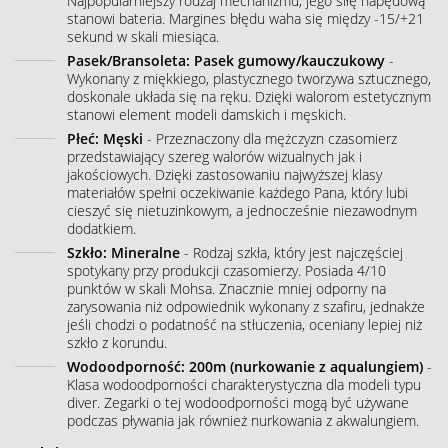
Najpopularniejszy rodzaj mechanizmu, jego siłę napędową
stanowi bateria. Margines błędu waha się między -15/+21
sekund w skali miesiąca.
Pasek/Bransoleta: Pasek gumowy/kauczukowy
-
Wykonany z miękkiego, plastycznego tworzywa sztucznego,
doskonale układa się na ręku. Dzięki walorom estetycznym
stanowi element modeli damskich i męskich.
Płeć: Męski
- Przeznaczony dla mężczyzn czasomierz
przedstawiający szereg walorów wizualnych jak i
jakościowych. Dzięki zastosowaniu najwyższej klasy
materiałów spełni oczekiwanie każdego Pana, który lubi
cieszyć się nietuzinkowym, a jednocześnie niezawodnym
dodatkiem.
Szkło: Mineralne
- Rodzaj szkła, który jest najczęściej
spotykany przy produkcji czasomierzy. Posiada 4/10
punktów w skali Mohsa. Znacznie mniej odporny na
zarysowania niż odpowiednik wykonany z szafiru, jednakże
jeśli chodzi o podatność na stłuczenia, oceniany lepiej niż
szkło z korundu.
Wodoodporność: 200m (nurkowanie z aqualungiem)
-
Klasa wodoodporności charakterystyczna dla modeli typu
diver. Zegarki o tej wodoodporności mogą być używane
podczas pływania jak również nurkowania z akwalungiem.