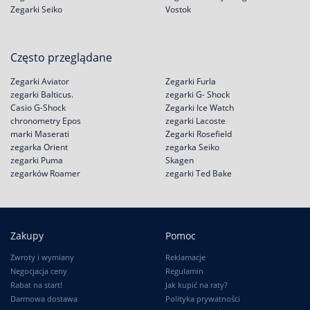
Zegarki Seiko
Vostok
Często przeglądane
Zegarki Aviator
Zegarki Furla
zegarki Balticus.
zegarki G- Shock
Casio G-Shock
Zegarki Ice Watch
chronometry Epos
zegarki Lacoste
marki Maserati
Zegarki Rosefield
zegarka Orient
zegarka Seiko
zegarki Puma
Skagen
zegarków Roamer
zegarki Ted Bake
Zakupy
Pomoc
Zwroty i wymiany
Reklamacje
Negocjacja ceny
Regulamin
Rabat na start!
Jak kupić na raty?
Darmowa dostawa
Polityka prywatności