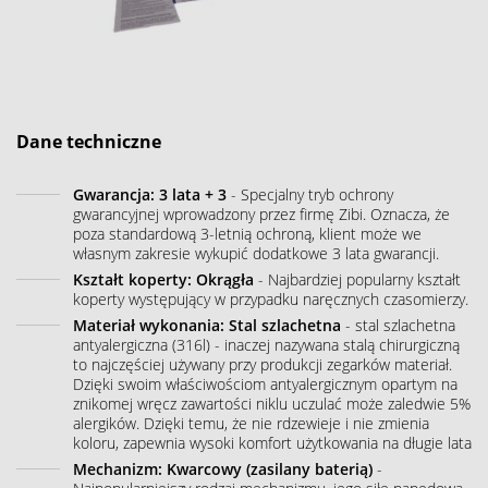
Dane techniczne
Gwarancja: 3 lata + 3
- Specjalny tryb ochrony
gwarancyjnej wprowadzony przez firmę Zibi. Oznacza, że
poza standardową 3-letnią ochroną, klient może we
własnym zakresie wykupić dodatkowe 3 lata gwarancji.
Kształt koperty: Okrągła
- Najbardziej popularny kształt
koperty występujący w przypadku naręcznych czasomierzy.
Materiał wykonania: Stal szlachetna
- stal szlachetna
antyalergiczna (316l) - inaczej nazywana stalą chirurgiczną
to najczęściej używany przy produkcji zegarków materiał.
Dzięki swoim właściwościom antyalergicznym opartym na
znikomej wręcz zawartości niklu uczulać może zaledwie 5%
alergików. Dzięki temu, że nie rdzewieje i nie zmienia
koloru, zapewnia wysoki komfort użytkowania na długie lata
Mechanizm: Kwarcowy (zasilany baterią)
-