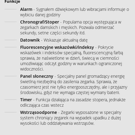
Funkcje
Alarm
- Sygnałem dźwiękowym lub wibracjami informuje o
wybiciu danej godziny
Chronograf/Stoper
- Popularna opcja występująca w
zegarkach damskich i męskich. Pozwala odmierzać
sekundy, setne części sekundy itd.
Datownik
- Wskazuje aktualną datę
Fluorescencyjne wskazówki/indeksy
- Pokrycie
wskazówek i indeksów specjalną, fluorescencyjną farbą
sprawia, że naświetlone w dzień, świecą w ciemności
umożliwiając odczyt godziny w warunkach ograniczonej
widoczności.
Panel słoneczny
- Specjalny panel gromadzący energię
świetlną niezbędną do zasilenia zegarka. Sprawia, że
czasomierz jest nie tylko energooszczędny, ale i przyjazny
środowisku, gdyż nie wymaga częstej wymiany baterii.
Timer
- Funkcja działająca na zasadzie stopera, jednakże
odliczająca czas wstecz
Wstrząsoodporne
- Zegarki wyposażone w specjalny
system chroniący zegarek na wypadek upadku z dużej
wysokości lub oddziaływania wstrząsów.