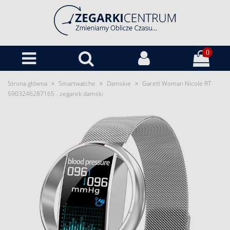
0
»
»
»
Strona główna
Smartwatche
Damskie
Garett Woman Nicole RT
5903246287165 - zegarek damski