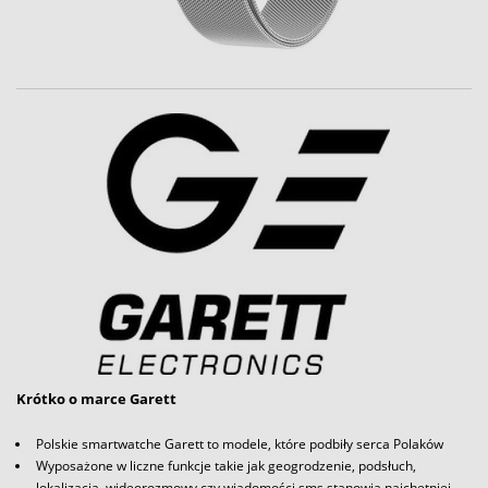
Krótko o marce Garett
Polskie smartwatche Garett to modele, które podbiły serca Polaków
Wyposażone w liczne funkcje takie jak geogrodzenie, podsłuch,
lokalizacja, wideorozmowy czy wiadomości sms stanowią najchętniej