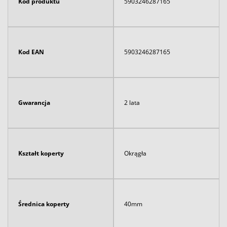
Kod produktu
5903246287165
Kod EAN
5903246287165
Gwarancja
2 lata
Kształt koperty
Okrągła
Średnica koperty
40mm