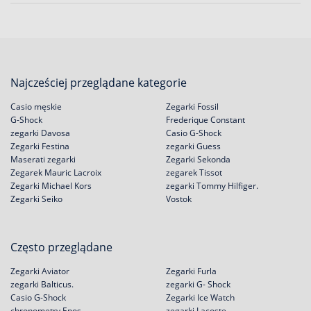
Najcześciej przeglądane kategorie
Casio męskie
Zegarki Fossil
G-Shock
Frederique Constant
zegarki Davosa
Casio G-Shock
Zegarki Festina
zegarki Guess
Maserati zegarki
Zegarki Sekonda
Zegarek Mauric Lacroix
zegarek Tissot
Zegarki Michael Kors
zegarki Tommy Hilfiger.
Zegarki Seiko
Vostok
Często przeglądane
Zegarki Aviator
Zegarki Furla
zegarki Balticus.
zegarki G- Shock
Casio G-Shock
Zegarki Ice Watch
chronometry Epos
zegarki Lacoste