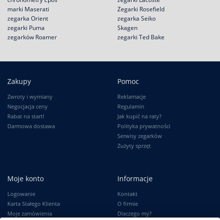
marki Maserati
Zegarki Rosefield
zegarka Orient
zegarka Seiko
zegarki Puma
Skagen
zegarków Roamer
zegarki Ted Bake
Zakupy
Pomoc
Zwroty i wymiany
Reklamacje
Negocjacja ceny
Regulamin
Rabat na start!
Jak kupić na raty?
Darmowa dostawa
Polityka prywatności
Serwisy zegarków
Zużyty sprzęt
Moje konto
Informacje
Logowanie
Kontakt
Karta Stałego Klienta
O firmie
Moje zamówienia
Dlaczego my?