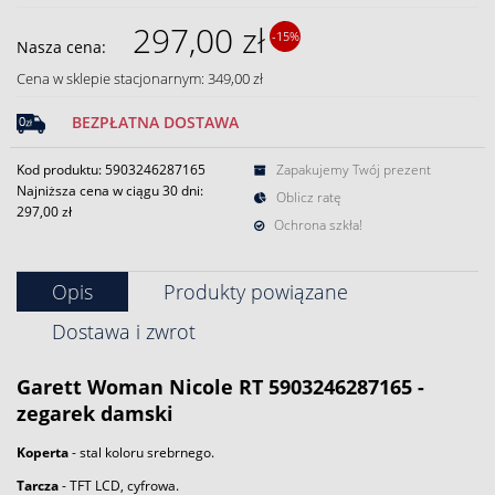
297,00 zł
-15%
Nasza cena:
Cena w sklepie stacjonarnym: 349,00 zł
BEZPŁATNA DOSTAWA
Kod produktu: 5903246287165
Zapakujemy Twój prezent
Najniższa cena w ciągu 30 dni:
Oblicz ratę
297,00 zł
Ochrona szkła!
Opis
Produkty powiązane
Dostawa i zwrot
Garett
Woman Nicole RT 5903246287165 -
zegarek
damski
Koperta
- stal koloru srebrnego.
Tarcza
- TFT LCD, cyfrowa.