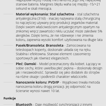
stanowi bateria. Margines błędu waha się między -15/+21
sekund w skali miesiąca.
Materiał wykonania: Stal szlachetna
- stal szlachetna
antyalergiczna (316l) - inaczej nazywana stalą chirurgiczną
to najczęściej używany przy produkcji zegarków materiał.
Dzięki swoim właściwościom antyalergicznym opartym na
znikomej wręcz zawartości niklu uczulać może zaledwie 5%
alergików. Dzięki temu, że nie rdzewieje i nie zmienia
koloru, zapewnia wysoki komfort użytkowania na długie lata
Pasek/Bransoleta: Bransoleta
- Zamocowana na
teleskopach koperty, doskonale układa się na ręku.
Stabilna i efektowna. Stanowi element czasomierzy
sportowych jak również eleganckich.
Płeć: Damski
- Model przeznaczony dla kobiet. Łączący w
sobie cechy, które uwielbia płeć piękna – doskonały design
jak i niezawodność. Sprawdzi się jako dodatek do strojów
na różne okazje i podkreśli charakter właścicielki.
Nanoszenie koloru: PVD/IP
- Wyjątkowo trwała metoda
nanoszenia koloru drogą jonizacji. Jej odporność na
ścieranie wynosi nawet 10 lat.
Funkcje
Bluetooth
- Daje możliwość synchronizacji z innymi