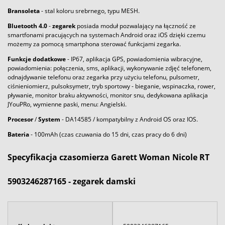
Bransoleta
- stal koloru srebrnego, typu MESH.
Bluetooth
4.0
-
zegarek
posiada moduł pozwalający na łączność ze
smartfonami pracujących na systemach Android oraz iOS dzięki czemu
możemy za pomocą smartphona sterować funkcjami zegarka.
Funkcje dodatkowe
- IP67, aplikacja GPS, powiadomienia wibracyjne,
powiadomienia: połączenia, sms, aplikacji, wykonywanie zdjęć telefonem,
odnajdywanie telefonu oraz zegarka przy użyciu telefonu, pulsometr,
ciśnieniomierz, pulsoksymetr, tryb sportowy - bieganie, wspinaczka, rower,
pływanie, monitor braku aktywności, monitor snu, dedykowana aplikacja
JYouPRo, wymienne paski, menu: Angielski.
Procesor
/
System
- DA14585 / kompatybilny z Android OS oraz IOS.
Bateria
- 100mAh (czas czuwania do 15 dni, czas pracy do 6 dni)
Specyfikacja czasomierza Garett Woman Nicole RT
5903246287165 - zegarek damski