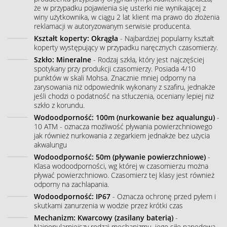
że w przypadku pojawienia się usterki nie wynikającej z
winy użytkownika, w ciągu 2 lat klient ma prawo do złożenia
reklamacji w autoryzowanym serwisie producenta.
Kształt koperty: Okrągła
- Najbardziej popularny kształt
koperty występujący w przypadku naręcznych czasomierzy.
Szkło: Mineralne
- Rodzaj szkła, który jest najczęściej
spotykany przy produkcji czasomierzy. Posiada 4/10
punktów w skali Mohsa. Znacznie mniej odporny na
zarysowania niż odpowiednik wykonany z szafiru, jednakże
jeśli chodzi o podatność na stłuczenia, oceniany lepiej niż
szkło z korundu.
Wodoodporność: 100m (nurkowanie bez aqualungu)
-
10 ATM - oznacza możliwość pływania powierzchniowego
jak również nurkowania z zegarkiem jednakże bez użycia
akwalungu
Wodoodporność: 50m (pływanie powierzchniowe)
-
Klasa wodoodporności, wg której w czasomierzu można
pływać powierzchniowo. Czasomierz tej klasy jest również
odporny na zachlapania.
Wodoodporność: IP67
- Oznacza ochronę przed pyłem i
skutkami zanurzenia w wodzie przez krótki czas
Mechanizm: Kwarcowy (zasilany baterią)
-
Najpopularniejszy rodzaj mechanizmu, jego siłę napędową