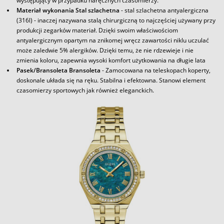
występujący w przypadku naręcznych czasomierzy.
Materiał wykonania Stal szlachetna
- stal szlachetna antyalergiczna
(316l) - inaczej nazywana stalą chirurgiczną to najczęściej używany przy
produkcji zegarków materiał. Dzięki swoim właściwościom
antyalergicznym opartym na znikomej wręcz zawartości niklu uczulać
może zaledwie 5% alergików. Dzięki temu, że nie rdzewieje i nie
zmienia koloru, zapewnia wysoki komfort użytkowania na długie lata
Pasek/Bransoleta Bransoleta
- Zamocowana na teleskopach koperty,
doskonale układa się na ręku. Stabilna i efektowna. Stanowi element
czasomierzy sportowych jak również eleganckich.