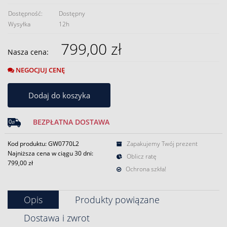
Dostępność:
Dostępny
Wysyłka
12h
799,00 zł
Nasza cena:
NEGOCJUJ CENĘ
Dodaj do koszyka
BEZPŁATNA DOSTAWA
Kod produktu: GW0770L2
Zapakujemy Twój prezent
Najniższa cena w ciągu 30 dni:
Oblicz ratę
799,00 zł
Ochrona szkła!
Opis
Produkty powiązane
Dostawa i zwrot