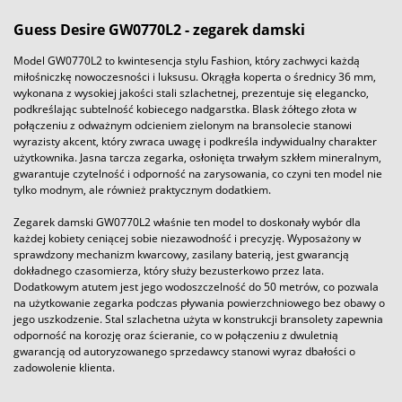
Guess Desire GW0770L2 - zegarek damski
Model GW0770L2 to kwintesencja stylu Fashion, który zachwyci każdą
miłośniczkę nowoczesności i luksusu. Okrągła koperta o średnicy 36 mm,
wykonana z wysokiej jakości stali szlachetnej, prezentuje się elegancko,
podkreślając subtelność kobiecego nadgarstka. Blask żółtego złota w
połączeniu z odważnym odcieniem zielonym na bransolecie stanowi
wyrazisty akcent, który zwraca uwagę i podkreśla indywidualny charakter
użytkownika. Jasna tarcza zegarka, osłonięta trwałym szkłem mineralnym,
gwarantuje czytelność i odporność na zarysowania, co czyni ten model nie
tylko modnym, ale również praktycznym dodatkiem.
Zegarek damski GW0770L2 właśnie ten model to doskonały wybór dla
każdej kobiety ceniącej sobie niezawodność i precyzję. Wyposażony w
sprawdzony mechanizm kwarcowy, zasilany baterią, jest gwarancją
dokładnego czasomierza, który służy bezusterkowo przez lata.
Dodatkowym atutem jest jego wodoszczelność do 50 metrów, co pozwala
na użytkowanie zegarka podczas pływania powierzchniowego bez obawy o
jego uszkodzenie. Stal szlachetna użyta w konstrukcji bransolety zapewnia
odporność na korozję oraz ścieranie, co w połączeniu z dwuletnią
gwarancją od autoryzowanego sprzedawcy stanowi wyraz dbałości o
zadowolenie klienta.