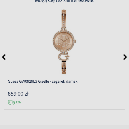
Mogą Cię też zainteresować
Guess GW0929L3 Giselle - zegarek damski
859,00 zł
12h