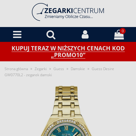
0
KUPUJ TERAZ W NIŻSZYCH CENACH KOD
„PROMO10”
»
»
»
»
Strona główna
Zegarki
Guess
Damskie
Guess Desire
GW0770L2 - zegarek damski