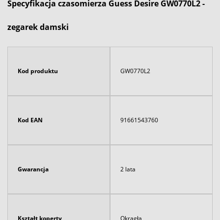
Specyfikacja czasomierza Guess Desire GW0770L2 -
zegarek damski
Kod produktu
GW0770L2
Kod EAN
91661543760
Gwarancja
2 lata
Kształt koperty
Okrągła