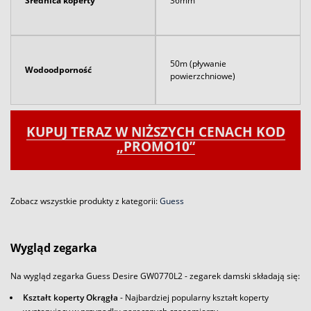
Średnica koperty
36mm
50m (pływanie
Wodoodporność
powierzchniowe)
KUPUJ TERAZ W NIŻSZYCH CENACH KOD
„PROMO10”
Zobacz wszystkie produkty z kategorii:
Guess
Wygląd zegarka
Na wygląd zegarka Guess Desire GW0770L2 - zegarek damski składają się:
Kształt koperty Okrągła
- Najbardziej popularny kształt koperty