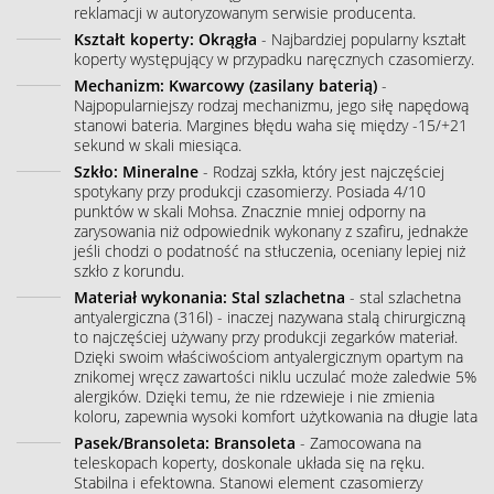
reklamacji w autoryzowanym serwisie producenta.
Kształt koperty: Okrągła
- Najbardziej popularny kształt
koperty występujący w przypadku naręcznych czasomierzy.
Mechanizm: Kwarcowy (zasilany baterią)
-
Najpopularniejszy rodzaj mechanizmu, jego siłę napędową
stanowi bateria. Margines błędu waha się między -15/+21
sekund w skali miesiąca.
Szkło: Mineralne
- Rodzaj szkła, który jest najczęściej
spotykany przy produkcji czasomierzy. Posiada 4/10
punktów w skali Mohsa. Znacznie mniej odporny na
zarysowania niż odpowiednik wykonany z szafiru, jednakże
jeśli chodzi o podatność na stłuczenia, oceniany lepiej niż
szkło z korundu.
Materiał wykonania: Stal szlachetna
- stal szlachetna
antyalergiczna (316l) - inaczej nazywana stalą chirurgiczną
to najczęściej używany przy produkcji zegarków materiał.
Dzięki swoim właściwościom antyalergicznym opartym na
znikomej wręcz zawartości niklu uczulać może zaledwie 5%
alergików. Dzięki temu, że nie rdzewieje i nie zmienia
koloru, zapewnia wysoki komfort użytkowania na długie lata
Pasek/Bransoleta: Bransoleta
- Zamocowana na
teleskopach koperty, doskonale układa się na ręku.
Stabilna i efektowna. Stanowi element czasomierzy