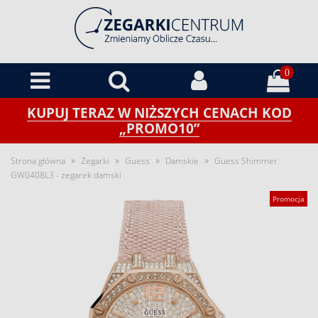
0
KUPUJ TERAZ W NIŻSZYCH CENACH KOD
„PROMO10”
»
»
»
»
Strona główna
Zegarki
Guess
Damskie
Guess Shimmer
GW0408L3 - zegarek damski
Promocja