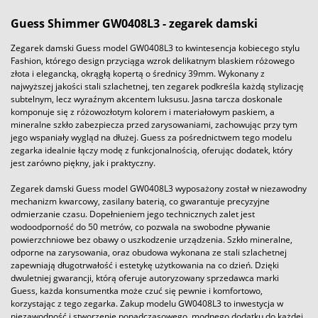
Guess Shimmer GW0408L3 - zegarek damski
Zegarek damski Guess model GW0408L3 to kwintesencja kobiecego stylu
Fashion, którego design przyciąga wzrok delikatnym blaskiem różowego
złota i elegancką, okrągłą kopertą o średnicy 39mm. Wykonany z
najwyższej jakości stali szlachetnej, ten zegarek podkreśla każdą stylizację
subtelnym, lecz wyraźnym akcentem luksusu. Jasna tarcza doskonale
komponuje się z różowozłotym kolorem i materiałowym paskiem, a
mineralne szkło zabezpiecza przed zarysowaniami, zachowując przy tym
jego wspaniały wygląd na dłużej. Guess za pośrednictwem tego modelu
zegarka idealnie łączy modę z funkcjonalnością, oferując dodatek, który
jest zarówno piękny, jak i praktyczny.
Zegarek damski Guess model GW0408L3 wyposażony został w niezawodny
mechanizm kwarcowy, zasilany baterią, co gwarantuje precyzyjne
odmierzanie czasu. Dopełnieniem jego technicznych zalet jest
wodoodporność do 50 metrów, co pozwala na swobodne pływanie
powierzchniowe bez obawy o uszkodzenie urządzenia. Szkło mineralne,
odporne na zarysowania, oraz obudowa wykonana ze stali szlachetnej
zapewniają długotrwałość i estetykę użytkowania na co dzień. Dzięki
dwuletniej gwarancji, którą oferuje autoryzowany sprzedawca marki
Guess, każda konsumentka może czuć się pewnie i komfortowo,
korzystając z tego zegarka. Zakup modelu GW0408L3 to inwestycja w
niezawodność i stworzenie ponadczasowego, modnego dodatku do każdej