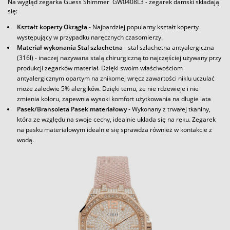
Na wygląd zegarka Guess Shimmer GW0408L3 - zegarek damski składają
się:
Kształt koperty Okrągła
- Najbardziej popularny kształt koperty
występujący w przypadku naręcznych czasomierzy.
Materiał wykonania Stal szlachetna
- stal szlachetna antyalergiczna
(316l) - inaczej nazywana stalą chirurgiczną to najczęściej używany przy
produkcji zegarków materiał. Dzięki swoim właściwościom
antyalergicznym opartym na znikomej wręcz zawartości niklu uczulać
może zaledwie 5% alergików. Dzięki temu, że nie rdzewieje i nie
zmienia koloru, zapewnia wysoki komfort użytkowania na długie lata
Pasek/Bransoleta Pasek materiałowy
- Wykonany z trwałej tkaniny,
która ze względu na swoje cechy, idealnie układa się na ręku. Zegarek
na pasku materiałowym idealnie się sprawdza również w kontakcie z
wodą.