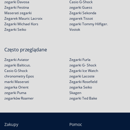
zegarki Davosa
Casio G-Shock
Zegarki Festina
zegarki Guess
Maserati zegarki
Zegarki Sekonda
Zegarek Mauric Lacroix
zegarek Tissot
Zegarki Michael Kors
zegarki Tommy Hilfiger.
Zegarki Seiko
Vostok
Często przeglądane
Zegarki Aviator
Zegarki Furla
zegarki Balticus.
zegarki G- Shock
Casio G-Shock
Zegarki Ice Watch
chronometry Epos
zegarki Lacoste
marki Maserati
Zegarki Rosefield
zegarka Orient
zegarka Seiko
zegarki Puma
Skagen
zegarków Roamer
zegarki Ted Bake
Zakupy
Pomoc