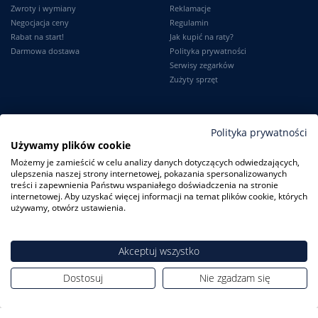
Zwroty i wymiany
Reklamacje
Negocjacja ceny
Regulamin
Rabat na start!
Jak kupić na raty?
Darmowa dostawa
Polityka prywatności
Serwisy zegarków
Zużyty sprzęt
Moje konto
Informacje
Polityka prywatności
Używamy plików cookie
Logowanie
Kontakt
Możemy je zamieścić w celu analizy danych dotyczących odwiedzających,
Karta Stałego Klienta
O firmie
ulepszenia naszej strony internetowej, pokazania spersonalizowanych
Moje zamówienia
Dlaczego my?
treści i zapewnienia Państwu wspaniałego doświadczenia na stronie
Ustawienia konta
Blog
internetowej. Aby uzyskać więcej informacji na temat plików cookie, których
Słownik
używamy, otwórz ustawienia.
Leksykon zegarków
Akceptuj wszystko
Dostosuj
Nie zgadzam się
ZegarkiCentrum.pl
| ul. Derdowskiego 8A/1 80-319 Gdańsk
| Tel.:
+48
608 23 29 23
| E-mail:
sklep@zegarkicentrum.pl