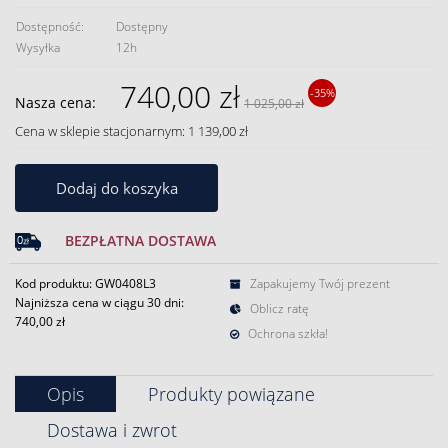
Dostępność:
Dostępny
Wysyłka
12h
740,00 zł
-35%
Nasza cena:
1 025,00 zł
Cena w sklepie stacjonarnym: 1 139,00 zł
Dodaj do koszyka
BEZPŁATNA DOSTAWA
Kod produktu: GW0408L3
Zapakujemy Twój prezent
Najniższa cena w ciągu 30 dni:
Oblicz ratę
740,00 zł
Ochrona szkła!
Opis
Produkty powiązane
Dostawa i zwrot