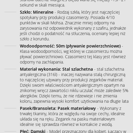
sekund w skali miesiąca.
Szkło: Mineralne
- Rodzaj szkła, który jest najczęściej
spotykany przy produkcji czasomierzy. Posiada 4/10
punktów w skali Mohsa. Znacznie mniej odporny na
zarysowania niż odpowiednik wykonany z szafiru, jednakże
jeśli chodzi o podatność na stłuczenia, oceniany lepiej niż
szkło z korundu.
Wodoodporność: 50m (pływanie powierzchniowe)
-
Klasa wodoodporności, wg której w czasomierzu można
pływać powierzchniowo. Czasomierz tej klasy jest również
odporny na zachlapania.
Materiał wykonania: Stal szlachetna
- stal szlachetna
antyalergiczna (316l) - inaczej nazywana stalą chirurgiczną
to najczęściej używany przy produkcji zegarków materiał.
Dzięki swoim właściwościom antyalergicznym opartym na
znikomej wręcz zawartości niklu uczulać może zaledwie 5%
alergików. Dzięki temu, że nie rdzewieje i nie zmienia
koloru, zapewnia wysoki komfort użytkowania na długie lata
Pasek/Bransoleta: Pasek materiałowy
- Wykonany z
trwałej tkaniny, która ze względu na swoje cechy, idealnie
układa się na ręku. Zegarek na pasku materiałowym
idealnie się sprawdza również w kontakcie z wodą.
Płeć: Damski
- Model przeznaczony dla kobiet. Łączący w