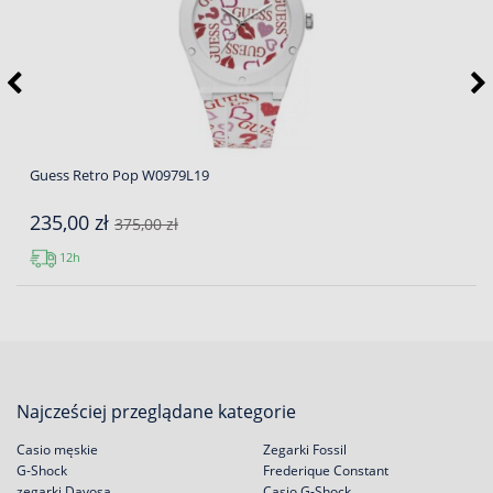
Guess Retro Pop W0979L19
235,00 zł
375,00 zł
12h
Najcześciej przeglądane kategorie
Casio męskie
Zegarki Fossil
G-Shock
Frederique Constant
zegarki Davosa
Casio G-Shock