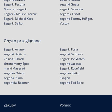
Zegarki Festina
zegarki Guess
Maserati zegarki
Zegarki Sekonda
Zegarek Mauric Lacroix
zegarek Tissot
Zegarki Michael Kors
zegarki Tommy Hilfiger.
Zegarki Seiko
Vostok
Często przeglądane
Zegarki Aviator
Zegarki Furla
zegarki Balticus.
zegarki G- Shock
Casio G-Shock
Zegarki Ice Watch
chronometry Epos
zegarki Lacoste
marki Maserati
Zegarki Rosefield
zegarka Orient
zegarka Seiko
zegarki Puma
Skagen
zegarków Roamer
zegarki Ted Bake
Zakupy
Pomoc