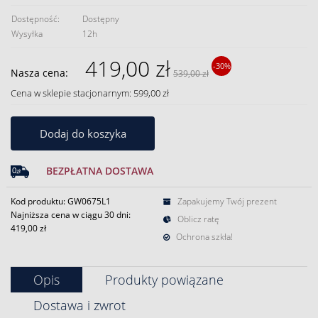
Dostępność:
Dostępny
Wysyłka
12h
419,00 zł
-30%
Nasza cena:
539,00 zł
Cena w sklepie stacjonarnym: 599,00 zł
Dodaj do koszyka
BEZPŁATNA DOSTAWA
Kod produktu: GW0675L1
Zapakujemy Twój prezent
Najniższa cena w ciągu 30 dni:
Oblicz ratę
419,00 zł
Ochrona szkła!
Opis
Produkty powiązane
Dostawa i zwrot