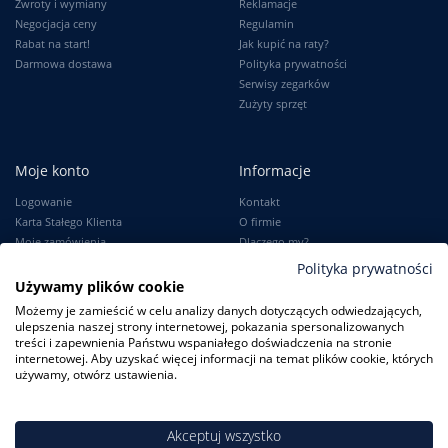
Zwroty i wymiany
Reklamacje
Negocjacja ceny
Regulamin
Rabat na start!
Jak kupić na raty?
Darmowa dostawa
Polityka prywatności
Serwisy zegarków
Zużyty sprzęt
Moje konto
Informacje
Logowanie
Kontakt
Karta Stałego Klienta
O firmie
Moje zamówienia
Dlaczego my?
Ustawienia konta
Blog
Polityka prywatności
Słownik
Używamy plików cookie
Leksykon zegarków
Możemy je zamieścić w celu analizy danych dotyczących odwiedzających,
ulepszenia naszej strony internetowej, pokazania spersonalizowanych
treści i zapewnienia Państwu wspaniałego doświadczenia na stronie
internetowej. Aby uzyskać więcej informacji na temat plików cookie, których
używamy, otwórz ustawienia.
ZegarkiCentrum.pl
| ul. Derdowskiego 8A/1 80-319 Gdańsk
| Tel.:
+48
608 23 29 23
| E-mail:
sklep@zegarkicentrum.pl
Akceptuj wszystko