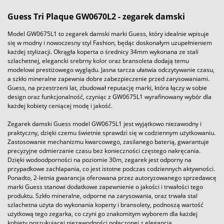
Guess Tri Plaque GW0670L2 - zegarek damski
Model GW0675L1 to zegarek damski marki Guess, który idealnie wpisuje
się w modny i nowoczesny styl Fashion, będąc doskonałym uzupełnieniem
każdej stylizacji. Okrągła koperta o średnicy 34mm wykonana ze stali
szlachetnej, elegancki srebrny kolor oraz bransoleta dodają temu
modelowi prestiżowego wyglądu. Jasna tarcza ułatwia odczytywanie czasu,
a szkło mineralne zapewnia dobre zabezpieczenie przed zarysowaniami.
Guess, na przestrzeni lat, zbudował reputację marki, która łączy w sobie
design oraz funkcjonalność, czyniąc z GW0675L1 wyrafinowany wybór dla
każdej kobiety ceniącej modę i jakość.
Zegarek damski Guess model GW0675L1 jest wyjątkowo niezawodny i
praktyczny, dzięki czemu świetnie sprawdzi się w codziennym użytkowaniu.
Zastosowanie mechanizmu kwarcowego, zasilanego baterią, gwarantuje
precyzyjne odmierzanie czasu bez konieczności częstego nakręcania.
Dzięki wodoodporności na poziomie 30m, zegarek jest odporny na
przypadkowe zachlapania, co jest istotne podczas codziennych aktywności.
Ponadto, 2-letnia gwarancja oferowana przez autoryzowanego sprzedawcę
marki Guess stanowi dodatkowe zapewnienie o jakości i trwałości tego
produktu. Szkło mineralne, odporne na zarysowania, oraz trwała stal
szlachetna użyta do wykonania koperty i bransolety, podnoszą wartość
użytkową tego zegarka, co czyni go znakomitym wyborem dla każdej
kobiety poszukującej niezawodności połączonej z elegancją.