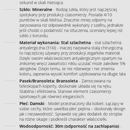
sekund w skali miesiąca.
Szkło: Mineralne
- Rodzaj szkła, który jest najczęściej
spotykany przy produkcji czasomierzy. Posiada 4/10
punktów w skali Mohsa. Znacznie mniej odporny na
zarysowania niż odpowiednik wykonany z szafiru, jednakże
jeśli chodzi o podatność na stłuczenia, oceniany lepiej niż
szkło z korundu.
Materiał wykonania: Stal szlachetna
- stal szlachetna
antyalergiczna (316l) - inaczej nazywana stalą chirurgiczną
to najczęściej używany przy produkcji zegarków materiał.
Dzięki swoim właściwościom antyalergicznym opartym na
znikomej wręcz zawartości niklu uczulać może zaledwie 5%
alergików. Dzięki temu, że nie rdzewieje i nie zmienia
koloru, zapewnia wysoki komfort użytkowania na długie lata
Pasek/Bransoleta: Bransoleta
- Zamocowana na
teleskopach koperty, doskonale układa się na ręku.
Stabilna i efektowna. Stanowi element czasomierzy
sportowych jak również eleganckich.
Płeć: Damski
- Model przeznaczony dla kobiet. Łączący w
sobie cechy, które uwielbia płeć piękna – doskonały design
jak i niezawodność. Sprawdzi się jako dodatek do strojów
na różne okazje i podkreśli charakter właścicielki.
Wodoodporność: 30m (odporność na zachlapania)
-