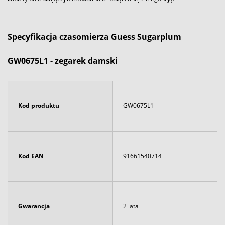
Specyfikacja czasomierza Guess Sugarplum
GW0675L1 - zegarek damski
Kod produktu
GW0675L1
Kod EAN
91661540714
Gwarancja
2 lata