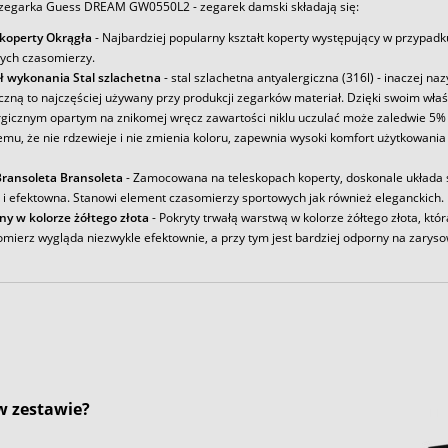
zegarka Guess DREAM GW0550L2 - zegarek damski składają się:
 koperty Okrągła
- Najbardziej popularny kształt koperty występujący w przypadk
ych czasomierzy.
ł wykonania Stal szlachetna
- stal szlachetna antyalergiczna (316l) - inaczej na
iczną to najczęściej używany przy produkcji zegarków materiał. Dzięki swoim wł
rgicznym opartym na znikomej wręcz zawartości niklu uczulać może zaledwie 5% 
emu, że nie rdzewieje i nie zmienia koloru, zapewnia wysoki komfort użytkowania
ransoleta Bransoleta
- Zamocowana na teleskopach koperty, doskonale układa s
a i efektowna. Stanowi element czasomierzy sportowych jak również eleganckich.
ny w kolorze żółtego złota
- Pokryty trwałą warstwą w kolorze żółtego złota, któr
omierz wygląda niezwykle efektownie, a przy tym jest bardziej odporny na zaryso
 w zestawie?