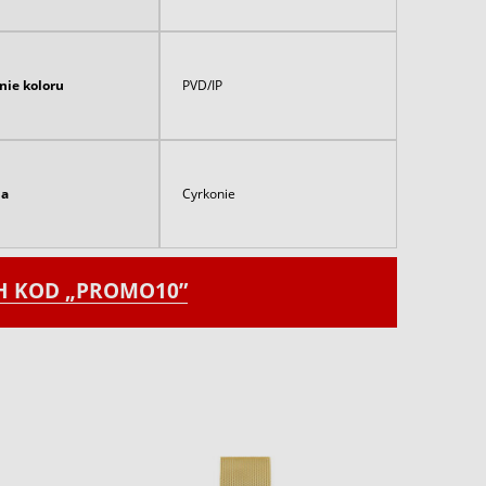
nie koloru
PVD/IP
ia
Cyrkonie
CH KOD „PROMO10”