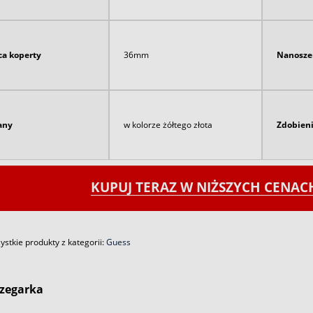
ca koperty
36mm
Nanosze
any
w kolorze żółtego złota
Zdobien
KUPUJ TERAZ W NIŻSZYCH CENA
stkie produkty z kategorii:
Guess
zegarka