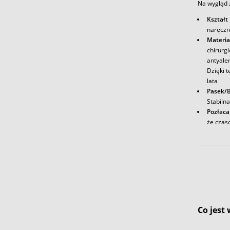
Na wygląd 
Kształt
naręczn
Materia
chirurg
antyale
Dzięki t
lata
Pasek/B
Stabiln
Pozłaca
że czas
Co jest