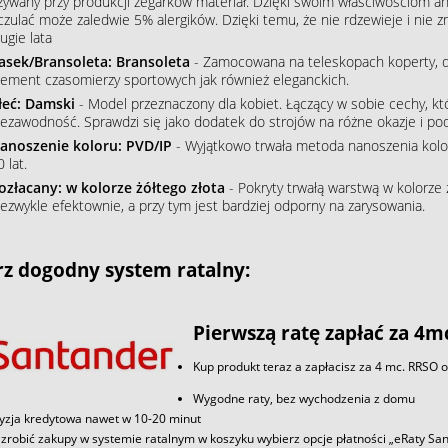
żywany przy produkcji zegarków materiał. Dzięki swoim właściwościom an
czulać może zaledwie 5% alergików. Dzięki temu, że nie rdzewieje i nie 
ugie lata
asek/Bransoleta: Bransoleta
- Zamocowana na teleskopach koperty, do
lement czasomierzy sportowych jak również eleganckich.
łeć: Damski
- Model przeznaczony dla kobiet. Łączący w sobie cechy, któ
iezawodność. Sprawdzi się jako dodatek do strojów na różne okazje i podkr
anoszenie koloru: PVD/IP
- Wyjątkowo trwała metoda nanoszenia koloru
 lat.
ozłacany: w kolorze żółtego złota
- Pokryty trwałą warstwą w kolorze 
iezwykle efektownie, a przy tym jest bardziej odporny na zarysowania.
z dogodny system ratalny:
Pierwszą ratę zapłać za 4m
Kup produkt teraz a zapłacisz za 4 mc. RRSO 
Wygodne raty, bez wychodzenia z domu
yzja kredytowa nawet w 10-20 minut
zrobić zakupy w systemie ratalnym w koszyku wybierz opcje płatności „eRaty S