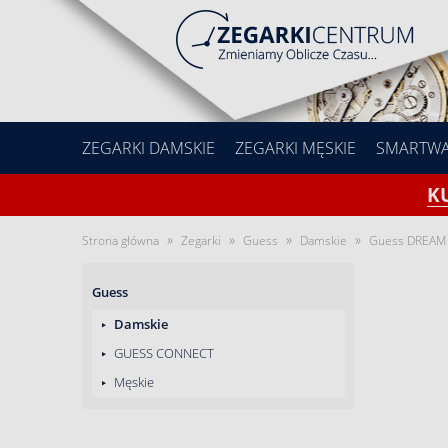
ZEGARKI DAMSKIE
ZEGARKI MĘSKIE
SMARTW
K
»
»
»
»
Strona główna
Zegarki
Guess
Damskie
Guess DREAM 
Guess
Damskie
GUESS CONNECT
Męskie