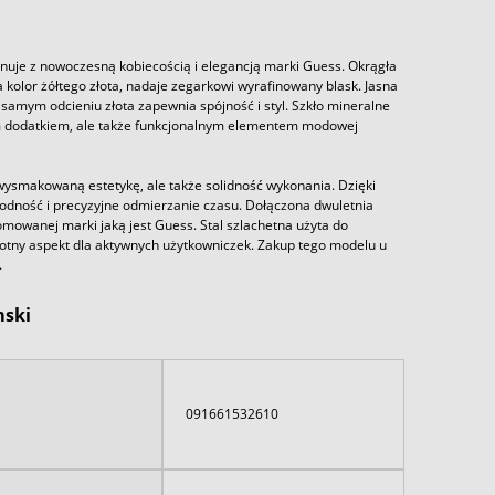
nuje z nowoczesną kobiecością i elegancją marki Guess. Okrągła
 kolor żółtego złota, nadaje zegarkowi wyrafinowany blask. Jasna
samym odcieniu złota zapewnia spójność i styl. Szkło mineralne
knym dodatkiem, ale także funkcjonalnym elementem modowej
ysmakowaną estetykę, ale także solidność wykonania. Dzięki
dność i precyzyjne odmierzanie czasu. Dołączona dwuletnia
mowanej marki jaką jest Guess. Stal szlachetna użyta do
totny aspekt dla aktywnych użytkowniczek. Zakup tego modelu u
.
mski
091661532610