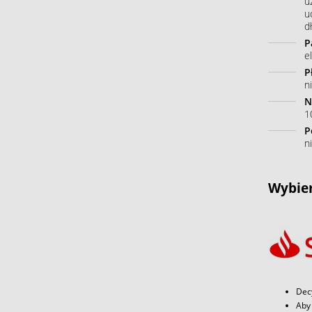
u
u
dł
P
e
P
n
N
10
P
n
Wybier
Dec
Aby 