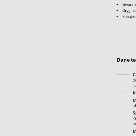
Gwaranc
Orygina
Kupujes
Dane te
G
p
s
K
M
b
S
Z
o
M