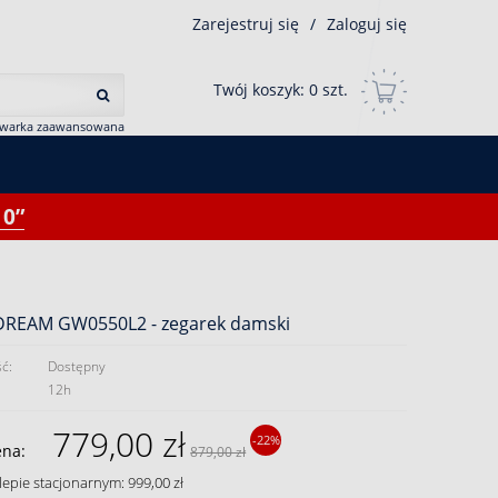
Zarejestruj się
/
Zaloguj się
Twój koszyk:
0
szt.
iwarka zaawansowana
0”
DREAM GW0550L2 - zegarek damski
ć:
Dostępny
12h
779,00 zł
-22%
ena:
879,00 zł
lepie stacjonarnym: 999,00 zł