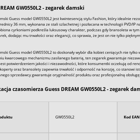
REAM GW0550L2 - zegarek damski
mski Guess model GW0550L2 jest kwintesencją stylu Fashion, który idealnie rezo
rednicy 36 mm, wykonana ze stali szlachetnej i pozłacana w technologii PVD/IP na
biona cyrkoniami podkreśla luksusowy charakter, podczas gdy bransoleta w tym 
rek, dodając mu trwałości oraz elegancji, co sprawia, że jest on nie tylko pię
mski Guess model GW0550L2 to doskonały wybór dla kobiet ceniących nie tylko w
iu kwarcowego mechanizmu zasilanego baterią, ten zegarek gwarantuje niezawo
est potwierdzeniem jakości i niezawodności, które konsumentki oczekują od reno
operty oraz bransolety zapewnia trwałość i odporność na korozję, co stanowi is
nego sprzedawcy gwarantuje oryginalność produktu oraz profesjonalną obsługę
kacja czasomierza Guess DREAM GW0550L2 - zegarek da
oduktu
GW0550L2
Kod EAN