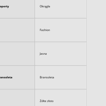
koperty
Okrągła
Fashion
Jasna
ransoleta
Bransoleta
Żółte złoto