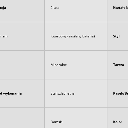
cja
2 lata
Kształt 
nizm
Kwarcowy (zasilany baterią)
Styl
Mineralne
Tarcza
ał wykonania
Stal szlachetna
Pasek/B
Damski
Kolor