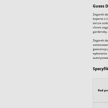
Guess D
Zegarek da
koperta o ś
tarcza ozdo
chroni zega
garderoby.
Zegarek da
zastosowan
gwarancja j
wykonania k
autoryzowa
Specyfi
Kod pr