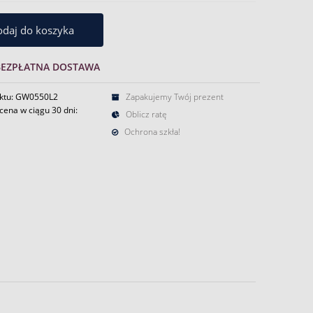
daj do koszyka
BEZPŁATNA DOSTAWA
ktu: GW0550L2
Zapakujemy Twój prezent
cena w ciągu 30 dni:
Oblicz ratę
Ochrona szkła!