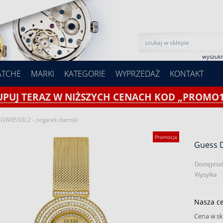
wyszuk
ATCHE
MARKI
KATEGORIE
WYPRZEDAŻ
KONTAKT
UPUJ TERAZ W NIŻSZYCH CENACH KOD „PROMO1
GW0550L2 - zegarek damski
Promocja
Guess 
Dostępnoś
Wysyłka
Nasza c
Cena w sk