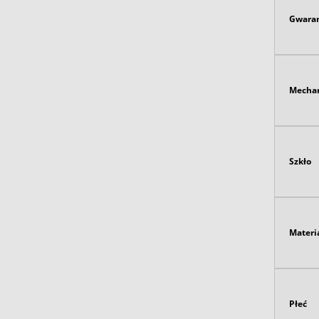
Gwaran
Mecha
Szkło
Materi
Płeć