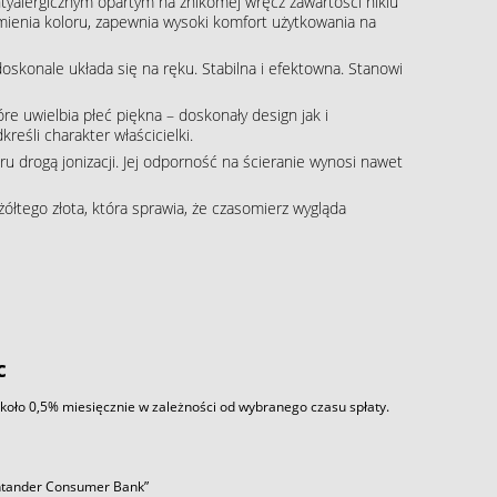
tyalergicznym opartym na znikomej wręcz zawartości niklu
zmienia koloru, zapewnia wysoki komfort użytkowania na
skonale układa się na ręku. Stabilna i efektowna. Stanowi
re uwielbia płeć piękna – doskonały design jak i
eśli charakter właścicielki.
 drogą jonizacji. Jej odporność na ścieranie wynosi nawet
żółtego złota, która sprawia, że czasomierz wygląda
c
około 0,5% miesięcznie w zależności od wybranego czasu spłaty.
antander Consumer Bank”