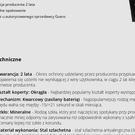
ja producenta 2 lata
lne opakowanie
z u autoryzowanego sprzedawcy Guess
chniczne
warancja: 2 lata
- Okres ochrony udzielanej przez producenta przypisa
ojawienia się usterki nie wynikającej z winy użytkownika, w ciągu 2 lat 
erwisie producenta.
ształt koperty: Okrągła
- Najbardziej popularny kształt koperty wystę
echanizm: Kwarcowy (zasilany baterią)
- Najpopularniejszy rodzaj m
łędu waha się między -15/+21 sekund w skali miesiąca.
zkło: Mineralne
- Rodzaj szkła, który jest najczęściej spotykany przy p
nacznie mniej odporny na zarysowania niż odpowiednik wykonany z szafiru
ceniany lepiej niż szkło z korundu.
ateriał wykonania: Stal szlachetna
- stal szlachetna antyalergiczna (3