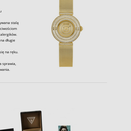
u
zywana stalą
aściwościom
alergików.
 na długie
ię na ręku.
a sprawia,
wania.