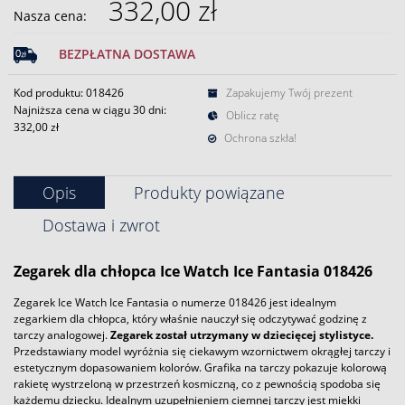
332,00 zł
Nasza cena:
BEZPŁATNA DOSTAWA
Kod produktu: 018426
Zapakujemy Twój prezent
Najniższa cena w ciągu 30 dni:
Oblicz ratę
332,00 zł
Ochrona szkła!
Opis
Produkty powiązane
Dostawa i zwrot
Zegarek
dla chłopca
Ice Watch
Ice Fantasia 018426
Zegarek Ice Watch Ice Fantasia o numerze 018426 jest idealnym
zegarkiem dla chłopca, który właśnie nauczył się odczytywać godzinę z
tarczy analogowej.
Zegarek został utrzymany w dziecięcej stylistyce.
Przedstawiany model wyróżnia się ciekawym wzornictwem okrągłej tarczy i
estetycznym dopasowaniem kolorów. Grafika na tarczy pokazuje kolorową
rakietę wystrzeloną w przestrzeń kosmiczną, co z pewnością spodoba się
każdemu dziecku. Idealnym uzupełnieniem ciemnej tarczy jest miękki