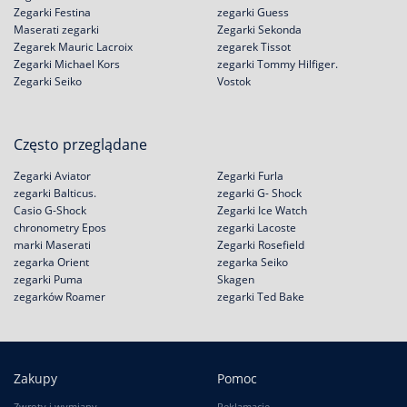
Zegarki Festina
zegarki Guess
Maserati zegarki
Zegarki Sekonda
Zegarek Mauric Lacroix
zegarek Tissot
Zegarki Michael Kors
zegarki Tommy Hilfiger.
Zegarki Seiko
Vostok
Często przeglądane
Zegarki Aviator
Zegarki Furla
zegarki Balticus.
zegarki G- Shock
Casio G-Shock
Zegarki Ice Watch
chronometry Epos
zegarki Lacoste
marki Maserati
Zegarki Rosefield
zegarka Orient
zegarka Seiko
zegarki Puma
Skagen
zegarków Roamer
zegarki Ted Bake
Zakupy
Pomoc
Zwroty i wymiany
Reklamacje