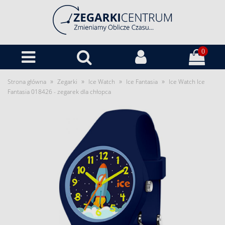
0
»
»
»
»
Strona główna
Zegarki
Ice Watch
Ice Fantasia
Ice Watch Ice
Fantasia 018426 - zegarek dla chłopca