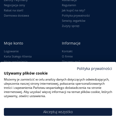
Negocjacja ceny
Regulamin
Rabat na start!
Jak kupić na raty?
Darmowa dostawa
Polityka prywatności
Serwisy zegarków
Zużyty sprzęt
Moje konto
Informacje
Logowanie
Kontakt
Karta Stałego Klienta
O firmie
Moje zamówienia
Dlaczego my?
Ustawienia konta
Blog
Polityka prywatności
Słownik
Używamy plików cookie
Leksykon zegarków
Możemy je zamieścić w celu analizy danych dotyczących odwiedzających,
ulepszenia naszej strony internetowej, pokazania spersonalizowanych
treści i zapewnienia Państwu wspaniałego doświadczenia na stronie
internetowej. Aby uzyskać więcej informacji na temat plików cookie, których
używamy, otwórz ustawienia.
ZegarkiCentrum.pl
| ul. Derdowskiego 8A/1 80-319 Gdańsk
| Tel.:
+48
608 23 29 23
| E-mail:
sklep@zegarkicentrum.pl
Akceptuj wszystko