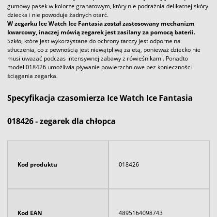
gumowy pasek w kolorze granatowym, który nie podrażnia delikatnej skóry
dziecka i nie powoduje żadnych otarć.
W zegarku Ice Watch Ice Fantasia został zastosowany mechanizm
kwarcowy, inaczej mówią zegarek jest zasilany za pomocą baterii.
Szkło, które jest wykorzystane do ochrony tarczy jest odporne na
stłuczenia, co z pewnością jest niewątpliwą zaletą, ponieważ dziecko nie
musi uważać podczas intensywnej zabawy z rówieśnikami. Ponadto
model 018426 umożliwia pływanie powierzchniowe bez konieczności
ściągania zegarka.
Specyfikacja czasomierza Ice Watch Ice Fantasia
018426 - zegarek dla chłopca
Kod produktu
018426
Kod EAN
4895164098743