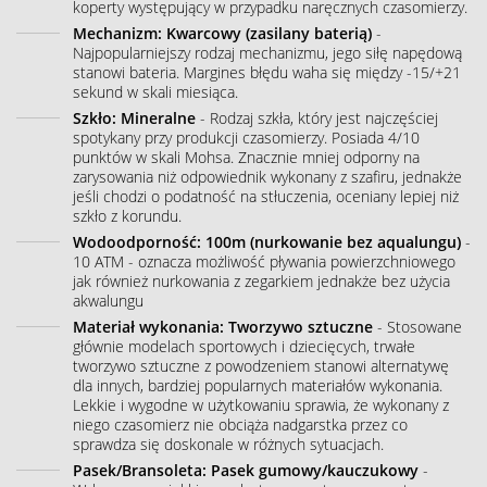
koperty występujący w przypadku naręcznych czasomierzy.
Mechanizm: Kwarcowy (zasilany baterią)
-
Najpopularniejszy rodzaj mechanizmu, jego siłę napędową
stanowi bateria. Margines błędu waha się między -15/+21
sekund w skali miesiąca.
Szkło: Mineralne
- Rodzaj szkła, który jest najczęściej
spotykany przy produkcji czasomierzy. Posiada 4/10
punktów w skali Mohsa. Znacznie mniej odporny na
zarysowania niż odpowiednik wykonany z szafiru, jednakże
jeśli chodzi o podatność na stłuczenia, oceniany lepiej niż
szkło z korundu.
Wodoodporność: 100m (nurkowanie bez aqualungu)
-
10 ATM - oznacza możliwość pływania powierzchniowego
jak również nurkowania z zegarkiem jednakże bez użycia
akwalungu
Materiał wykonania: Tworzywo sztuczne
- Stosowane
głównie modelach sportowych i dziecięcych, trwałe
tworzywo sztuczne z powodzeniem stanowi alternatywę
dla innych, bardziej popularnych materiałów wykonania.
Lekkie i wygodne w użytkowaniu sprawia, że wykonany z
niego czasomierz nie obciąża nadgarstka przez co
sprawdza się doskonale w różnych sytuacjach.
Pasek/Bransoleta: Pasek gumowy/kauczukowy
-