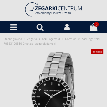
0
»
»
»
»
Strona główna
Zegarki
Karl Lagerfeld
Damskie
Karl Lagerfeld
R0553100510 Crystals - zegarek damski
Promocja