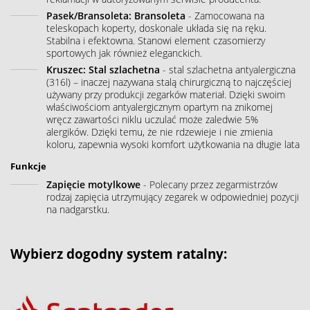
Pasek/Bransoleta: Bransoleta
- Zamocowana na
teleskopach koperty, doskonale układa się na ręku.
Stabilna i efektowna. Stanowi element czasomierzy
sportowych jak również eleganckich.
Kruszec: Stal szlachetna
- stal szlachetna antyalergiczna
(316l) – inaczej nazywana stalą chirurgiczną to najczęściej
używany przy produkcji zegarków materiał. Dzięki swoim
właściwościom antyalergicznym opartym na znikomej
wręcz zawartości niklu uczulać może zaledwie 5%
alergików. Dzięki temu, że nie rdzewieje i nie zmienia
koloru, zapewnia wysoki komfort użytkowania na długie lata
Funkcje
Zapięcie motylkowe
- Polecany przez zegarmistrzów
rodzaj zapięcia utrzymujący zegarek w odpowiedniej pozycji
na nadgarstku.
Wybierz dogodny system ratalny: