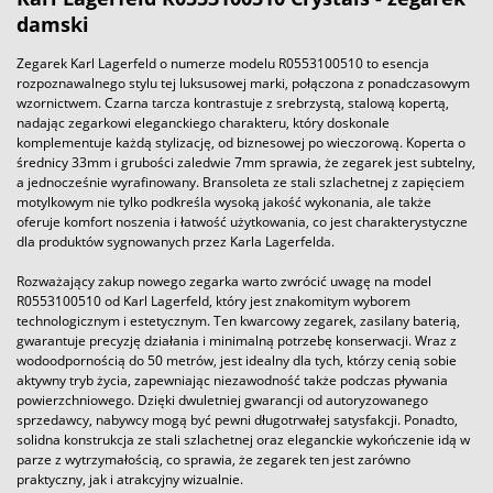
damski
Zegarek Karl Lagerfeld o numerze modelu R0553100510 to esencja
rozpoznawalnego stylu tej luksusowej marki, połączona z ponadczasowym
wzornictwem. Czarna tarcza kontrastuje z srebrzystą, stalową kopertą,
nadając zegarkowi eleganckiego charakteru, który doskonale
komplementuje każdą stylizację, od biznesowej po wieczorową. Koperta o
średnicy 33mm i grubości zaledwie 7mm sprawia, że zegarek jest subtelny,
a jednocześnie wyrafinowany. Bransoleta ze stali szlachetnej z zapięciem
motylkowym nie tylko podkreśla wysoką jakość wykonania, ale także
oferuje komfort noszenia i łatwość użytkowania, co jest charakterystyczne
dla produktów sygnowanych przez Karla Lagerfelda.
Rozważający zakup nowego zegarka warto zwrócić uwagę na model
R0553100510 od Karl Lagerfeld, który jest znakomitym wyborem
technologicznym i estetycznym. Ten kwarcowy zegarek, zasilany baterią,
gwarantuje precyzję działania i minimalną potrzebę konserwacji. Wraz z
wodoodpornością do 50 metrów, jest idealny dla tych, którzy cenią sobie
aktywny tryb życia, zapewniając niezawodność także podczas pływania
powierzchniowego. Dzięki dwuletniej gwarancji od autoryzowanego
sprzedawcy, nabywcy mogą być pewni długotrwałej satysfakcji. Ponadto,
solidna konstrukcja ze stali szlachetnej oraz eleganckie wykończenie idą w
parze z wytrzymałością, co sprawia, że zegarek ten jest zarówno
praktyczny, jak i atrakcyjny wizualnie.