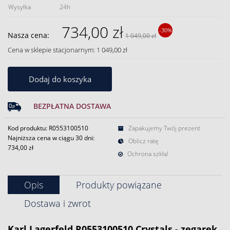
Wysyłka
24h
734,00 zł
-30%
Nasza cena:
1 049,00 zł
Cena w sklepie stacjonarnym: 1 049,00 zł
Dodaj do koszyka
BEZPŁATNA DOSTAWA
Kod produktu: R0553100510
Zapakujemy Twój prezent
Najniższa cena w ciągu 30 dni:
Oblicz ratę
734,00 zł
Ochrona szkła!
Opis
Produkty powiązane
Dostawa i zwrot
Karl Lagerfeld R0553100510 Crystals - zegarek