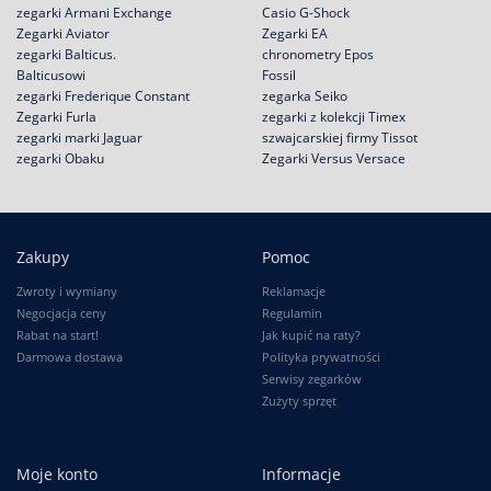
zegarki Armani Exchange
Casio G-Shock
Zegarki Aviator
Zegarki EA
zegarki Balticus.
chronometry Epos
Balticusowi
Fossil
zegarki Frederique Constant
zegarka Seiko
Zegarki Furla
zegarki z kolekcji Timex
zegarki marki Jaguar
szwajcarskiej firmy Tissot
zegarki Obaku
Zegarki Versus Versace
Zakupy
Pomoc
Zwroty i wymiany
Reklamacje
Negocjacja ceny
Regulamin
Rabat na start!
Jak kupić na raty?
Darmowa dostawa
Polityka prywatności
Serwisy zegarków
Zużyty sprzęt
Moje konto
Informacje