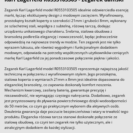
Zegarek Karl Lagerfeld model R0553103505 idealnie odzwierciedla esencję
marki, łącząc ekskluzywny design z modowym zacięciem. Wyrafinowany,
prostokątny kształt koperty o szerokości 21mm i grubości 8mm, wykonany
ze szlachetnej stali, współgra z subtelną, różową tarczą, dodając
urządzeniu unikatowego charakteru. Srebrna, stalowa obudowa z
bransoletą podkreśla elegancję i nowoczesność, będąc jednocześnie
odpowiedzią na najnowsze trendy w modzie. Ten zegarek jest nie tylko
wyrazem luksusu, ale również wygodnym i funkcjonalnym dodatkiem
modowym, odpowiada na potrzeby współczesnych użytkowników ceniących
markę Karl Lagerfeld za jej ponadczasowe połączenie piękna i jakości.
Zegarek Karl Lagerfeld model R0553103505 reprezentuje najwyższą jakość
techniczną w połączeniu z wyrafinowanym stylem. Jego prostokątna,
stalowa koperta o wymiarach 21mm x 8mm jest idealnie dopasowana do
eleganckiej bransolety, co zapewnia doskonały komfort noszenia.
Mechanizm kwarcowy, zasilany baterią, gwarantuje precyzję i
niezawodność, nie wymagając częstego nakręcania. Dodatkowo, zegarek
jest przystosowany do pływania powierzchniowego dzięki wodoodporności
do 50 metrów, co czyni go praktycznym wyborem dla aktywnych osób.
Dwuletnia gwarancja daje poczucie bezpieczeństwa i wiary w trwałość tego
produktu. Elegancka różowa tarcza stanowi doskonałe połączenie ze
stalową obudową, co czyni ten zegarek nie tylko użytecznym, ale i
atrakcyjnym dodatkiem do każdej stylizacji.