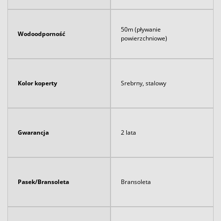
50m (pływanie
Wodoodporność
powierzchniowe)
Kolor koperty
Srebrny, stalowy
Gwarancja
2 lata
Pasek/Bransoleta
Bransoleta