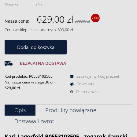
Wysyłka
24h
629,00 zł
-30%
Nasza cena:
899,00 zł
Cena w sklepie stacjonarnym: 899,00 zł
Dodaj do koszyka
BEZPŁATNA DOSTAWA
Kod produktu: R0553103505
Zapakujemy Twój prezent
Najniższa cena w ciągu 30 dni:
Oblicz ratę
629,00 zł
Ochrona szkła!
Opis
Produkty powiązane
Dostawa i zwrot
Karl Lagerfeld R0553103505 - zegarek damski