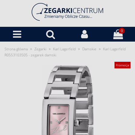
0
»
»
»
»
Strona główna
Zegarki
Karl Lagerfeld
Damskie
Karl Lagerfeld
R0553103505 - zegarek damski
Promocja