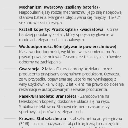
Mechanizm: Kwarcowy (zasilany baterią)
-
Najpopularniejszy rodzaj mechanizmu, jego siłę napędową
stanowi bateria. Margines błędu waha się między -15/+21
sekund w skali miesiąca.
Kształt koperty: Prostokątna / kwadratowa
- Co raz
bardziej popularny kształt, który spotykamy głównie w
modelach eleganckich i casualowych.
Wodoodporność: 50m (pływanie powierzchniowe)
-
Klasa wodoodporności, wg której w czasomierzu można
pływać powierzchniowo. Czasomierz tej klasy jest również
odporny na zachlapania.
Gwarancja: 2 lata
- Okres ochrony udzielanej przez
producenta przypisany oryginalnym produktom. Oznacza,
że w przypadku pojawienia się usterki nie wynikającej z
winy użytkownika, w ciągu 2 lat klient ma prawo do złożenia
reklamacji w autoryzowanym serwisie producenta.
Pasek/Bransoleta: Bransoleta
- Zamocowana na
teleskopach koperty, doskonale układa się na ręku.
Stabilna i efektowna. Stanowi element czasomierzy
sportowych jak również eleganckich.
Kruszec: Stal szlachetna
- stal szlachetna antyalergiczna
(316l) – inaczej nazywana stalą chirurgiczną to najczęściej