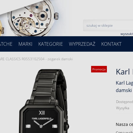
wyszuk
ATCHE
MARKI
KATEGORIE
WYPRZEDAŻ
KONTAKT
ARE CLASSICS R0553102504 - zegarek damski
Karl
Promocja
Karl La
damski
Dostępnoś
Wysyłka
Nasza c
Cena w sk