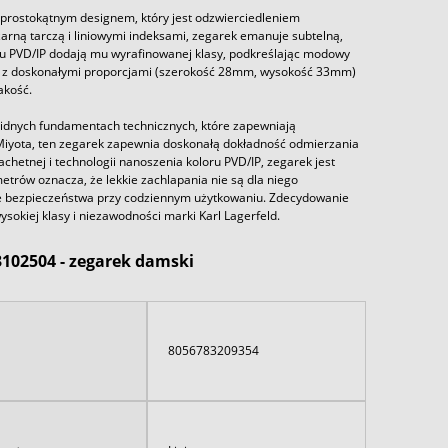
rostokątnym designem, który jest odzwierciedleniem
czarną tarczą i liniowymi indeksami, zegarek emanuje subtelną,
oru PVD/IP dodają mu wyrafinowanej klasy, podkreślając modowy
niu z doskonałymi proporcjami (szerokość 28mm, wysokość 33mm)
akość.
lidnych fundamentach technicznych, które zapewniają
iyota, ten zegarek zapewnia doskonałą dokładność odmierzania
achetnej i technologii nanoszenia koloru PVD/IP, zegarek jest
trów oznacza, że lekkie zachlapania nie są dla niego
ie bezpieczeństwa przy codziennym użytkowaniu. Zdecydowanie
sokiej klasy i niezawodności marki Karl Lagerfeld.
3102504 - zegarek damski
8056783209354