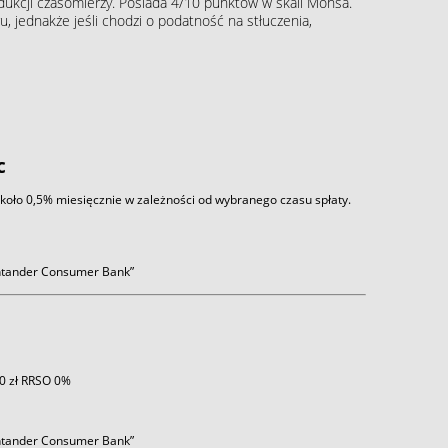
rodukcji czasomierzy. Posiada 4/10 punktów w skali Mohsa.
, jednakże jeśli chodzi o podatność na stłuczenia,
c
około 0,5% miesięcznie w zależności od wybranego czasu spłaty.
antander Consumer Bank”
 0 zł RRSO 0%
antander Consumer Bank”