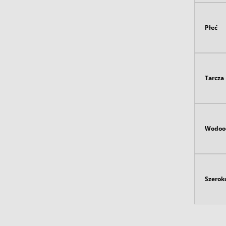
Płeć
Tarcza
Wodoo
Szerok