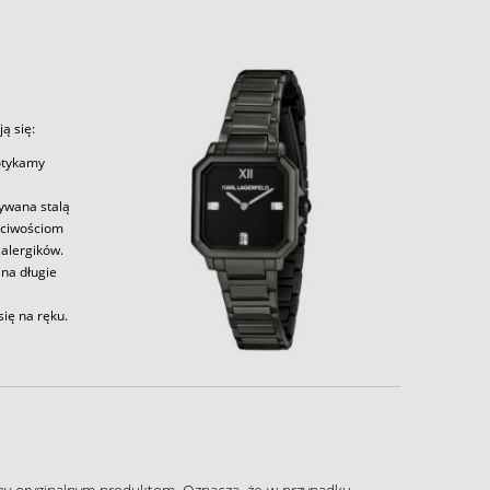
ą się:
potykamy
zywana stalą
aściwościom
alergików.
 na długie
ię na ręku.