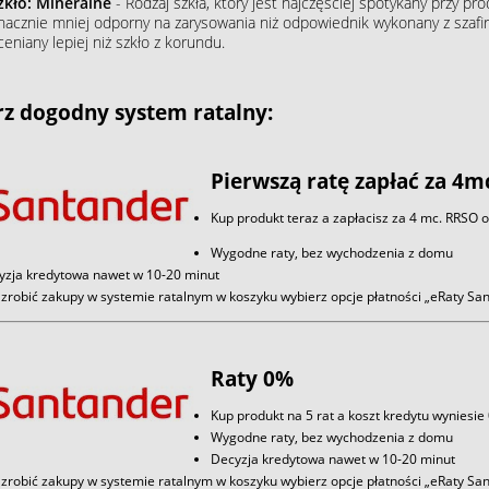
zkło: Mineralne
- Rodzaj szkła, który jest najczęściej spotykany przy p
nacznie mniej odporny na zarysowania niż odpowiednik wykonany z szafiru
ceniany lepiej niż szkło z korundu.
z dogodny system ratalny:
Pierwszą ratę zapłać za 4m
Kup produkt teraz a zapłacisz za 4 mc. RRSO 
Wygodne raty, bez wychodzenia z domu
yzja kredytowa nawet w 10-20 minut
zrobić zakupy w systemie ratalnym w koszyku wybierz opcje płatności „eRaty S
Raty 0%
Kup produkt na 5 rat a koszt kredytu wyniesie
Wygodne raty, bez wychodzenia z domu
Decyzja kredytowa nawet w 10-20 minut
zrobić zakupy w systemie ratalnym w koszyku wybierz opcje płatności „eRaty S