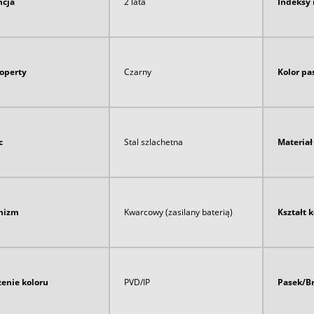
cja
2 lata
Indeksy 
koperty
Czarny
Kolor pa
c
Stal szlachetna
Materia
nizm
Kwarcowy (zasilany baterią)
Kształt 
enie koloru
PVD/IP
Pasek/B