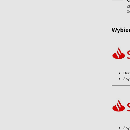
S
Z
o
Wybier
Dec
Aby 
Aby 