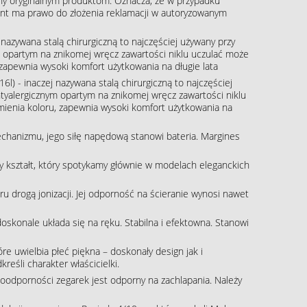
ny oryginalnym produktom. Oznacza, że w przypadku
klient ma prawo do złożenia reklamacji w autoryzowanym
j nazywana stalą chirurgiczną to najczęściej używany przy
m opartym na znikomej wręcz zawartości niklu uczulać może
, zapewnia wysoki komfort użytkowania na długie lata
16l) - inaczej nazywana stalą chirurgiczną to najczęściej
tyalergicznym opartym na znikomej wręcz zawartości niklu
zmienia koloru, zapewnia wysoki komfort użytkowania na
echanizmu, jego siłę napędową stanowi bateria. Margines
ny kształt, który spotykamy głównie w modelach eleganckich
 drogą jonizacji. Jej odporność na ścieranie wynosi nawet
skonale układa się na ręku. Stabilna i efektowna. Stanowi
re uwielbia płeć piękna – doskonały design jak i
eśli charakter właścicielki.
oodporności zegarek jest odporny na zachlapania. Należy