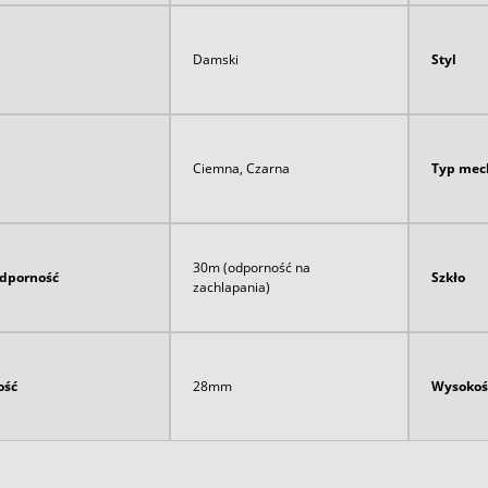
Damski
Styl
Ciemna, Czarna
Typ mec
30m (odporność na
dporność
Szkło
zachlapania)
ość
28mm
Wysokoś