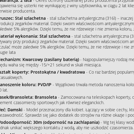
warancja: 2 lata
- Okres ochrony udzielanej przez producenta przypisa
ojawienia się usterki nie wynikającej z winy użytkownika, w ciągu 2 lat 
erwisie producenta.
ruszec: Stal szlachetna
- stal szlachetna antyalergiczna (316l) – inacze
rodukcji zegarków materiał. Dzięki swoim właściwościom antyalergiczny
aledwie 5% alergików. Dzięki temu, że nie rdzewieje i nie zmienia koloru
ateriał wykonania: Stal szlachetna
- stal szlachetna antyalergiczna (3
żywany przy produkcji zegarków materiał. Dzięki swoim właściwościom an
czulać może zaledwie 5% alergików. Dzięki temu, że nie rdzewieje i nie 
ugie lata
echanizm: Kwarcowy (zasilany baterią)
- Najpopularniejszy rodzaj m
łędu waha się między -15/+21 sekund w skali miesiąca.
ształt koperty: Prostokątna / kwadratowa
- Co raz bardziej popular
 casualowych.
anoszenie koloru: PVD/IP
- Wyjątkowo trwała metoda nanoszenia koloru
 lat.
asek/Bransoleta: Bransoleta
- Zamocowana na teleskopach koperty, do
lement czasomierzy sportowych jak również eleganckich.
łeć: Damski
- Model przeznaczony dla kobiet. Łączący w sobie cechy, któ
iezawodność. Sprawdzi się jako dodatek do strojów na różne okazje i podkr
odoodporność: 30m (odporność na zachlapania)
- Wg tej klasy wod
ednak unikać większego kontaktu z wodą, aby nie uszkodzić czasomierza.