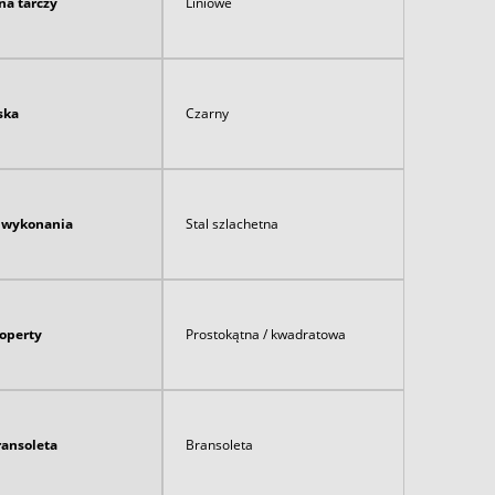
na tarczy
Liniowe
ska
Czarny
ł wykonania
Stal szlachetna
koperty
Prostokątna / kwadratowa
ransoleta
Bransoleta