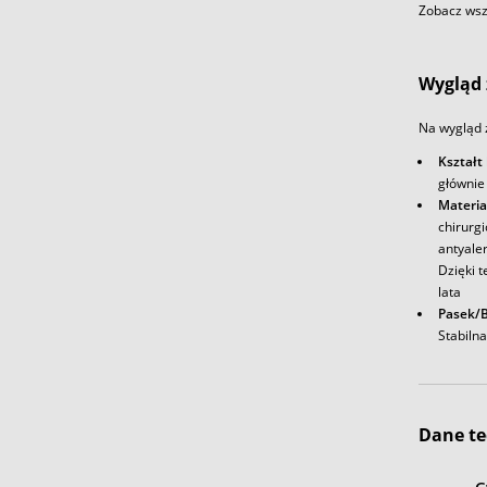
Zobacz wszy
Wygląd 
Na wygląd 
Kształt
głównie
Materia
chirurg
antyale
Dzięki t
lata
Pasek/B
Stabiln
Dane te