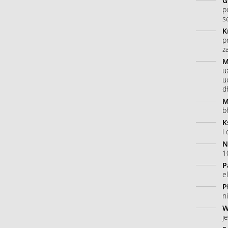
G
p
s
K
p
z
M
u
u
dł
M
b
K
i
N
10
P
e
P
n
W
j