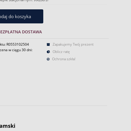
daj do koszyka
BEZPŁATNA DOSTAWA
ktu: R0553102504
Zapakujemy Twój prezent
cena w ciągu 30 dni:
Oblicz ratę
Ochrona szkła!
damski