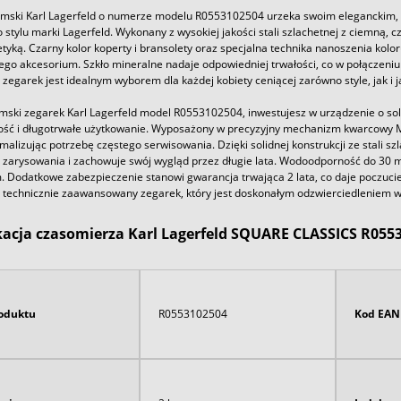
mski Karl Lagerfeld o numerze modelu R0553102504 urzeka swoim eleganckim, p
 stylu marki Lagerfeld. Wykonany z wysokiej jakości stali szlachetnej z ciemną, 
tyką. Czarny kolor koperty i bransolety oraz specjalna technika nanoszenia kol
tego akcesorium. Szkło mineralne nadaje odpowiedniej trwałości, co w połącze
 zegarek jest idealnym wyborem dla każdej kobiety ceniącej zarówno style, jak i j
mski zegarek Karl Lagerfeld model R0553102504, inwestujesz w urządzenie o so
ść i długotrwałe użytkowanie. Wyposażony w precyzyjny mechanizm kwarcowy M
malizując potrzebę częstego serwisowania. Dzięki solidnej konstrukcji ze stali szl
 zarysowania i zachowuje swój wygląd przez długie lata. Wodoodporność do 30 me
 Dodatkowe zabezpieczenie stanowi gwarancja trwająca 2 lata, co daje poczuc
, technicznie zaawansowany zegarek, który jest doskonałym odzwierciedleniem wy
kacja czasomierza Karl Lagerfeld SQUARE CLASSICS R055
oduktu
R0553102504
Kod EAN