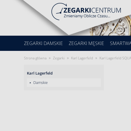
ZEGARKI DAMSKIE
ZEGARKI MĘSKIE
SMARTW
»
»
»
Strona główna
Zegarki
Karl Lagerfeld
Karl Lagerfeld SQU
Karl Lagerfeld
Damskie