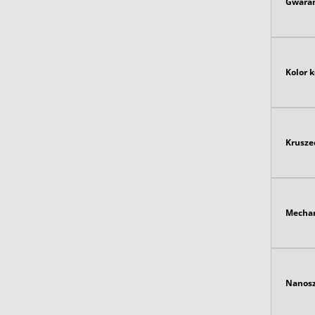
Gwaran
Kolor 
Krusze
Mecha
Nanosz