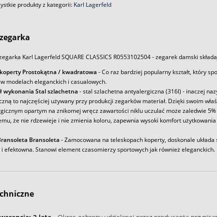
stkie produkty z kategorii:
Karl Lagerfeld
zegarka
zegarka Karl Lagerfeld SQUARE CLASSICS R0553102504 - zegarek damski składaj
 koperty Prostokątna / kwadratowa
- Co raz bardziej popularny kształt, który s
 w modelach eleganckich i casualowych.
ł wykonania Stal szlachetna
- stal szlachetna antyalergiczna (316l) - inaczej na
iczną to najczęściej używany przy produkcji zegarków materiał. Dzięki swoim wł
rgicznym opartym na znikomej wręcz zawartości niklu uczulać może zaledwie 5% 
emu, że nie rdzewieje i nie zmienia koloru, zapewnia wysoki komfort użytkowania
ransoleta Bransoleta
- Zamocowana na teleskopach koperty, doskonale układa s
a i efektowna. Stanowi element czasomierzy sportowych jak również eleganckich.
chniczne