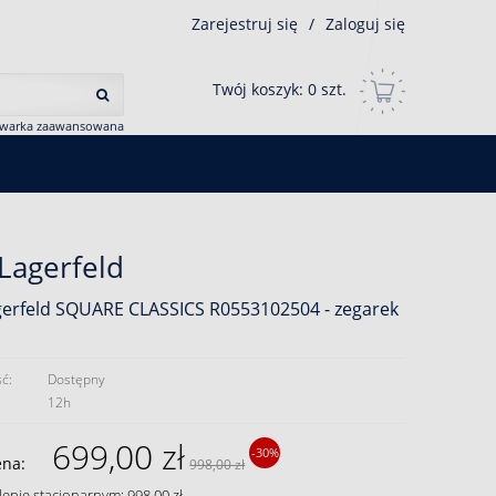
Zarejestruj się
/
Zaloguj się
Twój koszyk:
0
szt.
iwarka zaawansowana
 Lagerfeld
gerfeld SQUARE CLASSICS R0553102504 - zegarek
ć:
Dostępny
12h
699,00 zł
-30%
ena:
998,00 zł
lepie stacjonarnym: 998,00 zł