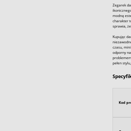
Zegarek da
ikonicznego
modną este
charakter 
sprawia, że
Kupując da
niezawodno
czasu, mini
odporny na
problemem.
pełen stylu
Specyfi
Kod pr