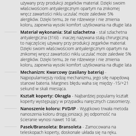
używany przy produkcji zegarków materiał. Dzięki swoim
właściwościom antyalergicznym opartym na znikomej
wręcz zawartości niklu uczulać może zaledwie 5%
alergików. Dzięki temu, że nie rdzewieje i nie zmienia
koloru, zapewnia wysoki komfort użytkowania na długie lata
Materiał wykonania: Stal szlachetna
- stal szlachetna
antyalergiczna (316l) - inaczej nazywana stalą chirurgiczną
to najczęściej używany przy produkcji zegarków materiał.
Dzięki swoim właściwościom antyalergicznym opartym na
znikomej wręcz zawartości niklu uczulać może zaledwie 5%
alergików. Dzięki temu, że nie rdzewieje i nie zmienia
koloru, zapewnia wysoki komfort użytkowania na długie lata
Mechanizm: Kwarcowy (zasilany baterią)
-
Najpopularniejszy rodzaj mechanizmu, jego siłę napędową
stanowi bateria. Margines błędu waha się między -15/+21
sekund w skali miesiąca.
Kształt koperty: Okrągła
- Najbardziej popularny kształt
koperty występujący w przypadku naręcznych czasomierzy.
Nanoszenie koloru: PVD/IP
- Wyjątkowo trwała metoda
nanoszenia koloru drogą jonizacji. Jej odporność na
ścieranie wynosi nawet 10 lat.
Pasek/Bransoleta: Bransoleta
- Zamocowana na
teleskopach koperty, doskonale układa się na ręku.