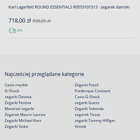
Karl Lagerfeld ROUND ESSENTIALS R0553101513 - zegarek damski
718,00 zł
898,00 zł
24h
Najcześciej przeglądane kategorie
Casio męskie
Zegarki Fossil
G-Shock
Frederique Constant
zegarki Davosa
Casio G-Shock
Zegarki Festina
zegarki Guess
Maserati zegarki
Zegarki Sekonda
Zegarek Mauric Lacroix
zegarek Tissot
Zegarki Michael Kors
zegarki Tommy Hilfiger.
Zegarki Seiko
Vostok