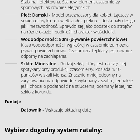
Stabilna i efektowna. Stanowi element czasomierzy
sportowych jak również eleganckich.
Płeć: Damski
- Model przeznaczony dla kobiet. Łączący w
sobie cechy, które uwielbia płeć piękna – doskonały design
jak i niezawodność. Sprawdzi się jako dodatek do strojów
na różne okazje i podkreśli charakter właścicielki.
Wodoodporność: 50m (pływanie powierzchniowe)
-
Klasa wodoodporności, wg której w czasomierzu można
pływać powierzchniowo. Czasomierz tej klasy jest również
odporny na zachlapania.
Szkło: Mineralne
- Rodzaj szkła, który jest najczęściej
spotykany przy produkcji czasomierzy. Posiada 4/10
punktów w skali Mohsa. Znacznie mniej odporny na
zarysowania niż odpowiednik wykonany z szafiru, jednakże
jeśli chodzi o podatność na stłuczenia, oceniany lepiej niż
szkło z korundu.
Funkcje
Datownik
- Wskazuje aktualną datę
Wybierz dogodny system ratalny: