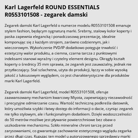
Karl Lagerfeld ROUND ESSENTIALS
R0553101508 - zegarek damski
Zegarek damski Karl Lagerfeld o numerze modelu R0553101508 emanuje
stylem fashion, będącym sygnaturą marki. Srebrny, stalowy kolor koperty i
paska zapewnia elegancką i ponadczasową prezentację, idealnie
komponując się z każdym strojem, zarówno codziennym, jak i
wieczorowym. Wykończenie PVD/IP dodatkowo potęguje trwałość i
estetyczny walor produktu, a ciemna, czarna tarcza z punktowymi
indeksami stanowi wyraźny i czytelny element designu. Okrągły kształt
koperty o średnicy 35 mm sprawia, że zegarek jest zauważalny, jednak nie
przytłaczający. Stal szlachetna, użyta do produkcji, łączy w sobie wysoką
jakość z luksusowym wyglądem, co jest charakterystyczne dla produktów
marki Karl Lagerfeld.
Zegarek damski Karl Lagerfeld, model R0553101508, oferuje
zaawansowany mechanizm kwarcowy Miyota, zapewniający niezawodność
i precyzyjne odmierzanie czasu. Wartość techniczną podkreśla datownik,
który umożliwia szybki i łatwy dostęp do informacji o dacie, czyniąc zegarek
nie tylko stylowym, ale i funkcjonalnym dodatkiem. Dzięki wodoszczelności
do 50 metrów możliwe jest pływanie powierzchniowe bez obaw o
uszkodzenie mechanizmu. Szkło mineralne chroni tarczę przed
zarysowaniami, co gwarantuje zachowanie estetycznego wyglądu zegarka
przez długi czas. Kupując ten model u autoryzowanego sprzedawcy marki