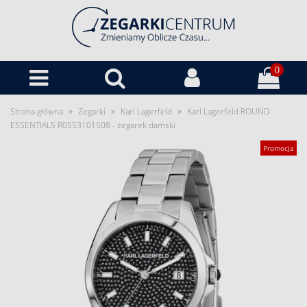
0
»
»
»
Strona główna
Zegarki
Karl Lagerfeld
Karl Lagerfeld ROUND
ESSENTIALS R0553101508 - zegarek damski
Promocja