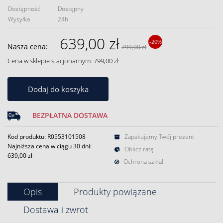
Dostępność:
Dostępny
Wysyłka
24h
639,00 zł
-20%
Nasza cena:
799,00 zł
Cena w sklepie stacjonarnym: 799,00 zł
Dodaj do koszyka
BEZPŁATNA DOSTAWA
Kod produktu: R0553101508
Zapakujemy Twój prezent
Najniższa cena w ciągu 30 dni:
Oblicz ratę
639,00 zł
Ochrona szkła!
Opis
Produkty powiązane
Dostawa i zwrot