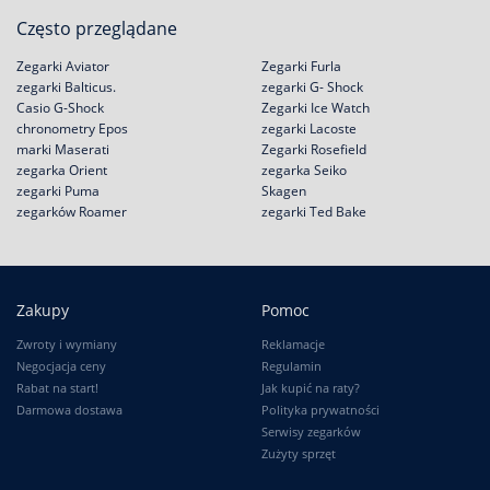
Często przeglądane
Zegarki Aviator
Zegarki Furla
zegarki Balticus.
zegarki G- Shock
Casio G-Shock
Zegarki Ice Watch
chronometry Epos
zegarki Lacoste
marki Maserati
Zegarki Rosefield
zegarka Orient
zegarka Seiko
zegarki Puma
Skagen
zegarków Roamer
zegarki Ted Bake
Zakupy
Pomoc
Zwroty i wymiany
Reklamacje
Negocjacja ceny
Regulamin
Rabat na start!
Jak kupić na raty?
Darmowa dostawa
Polityka prywatności
Serwisy zegarków
Zużyty sprzęt