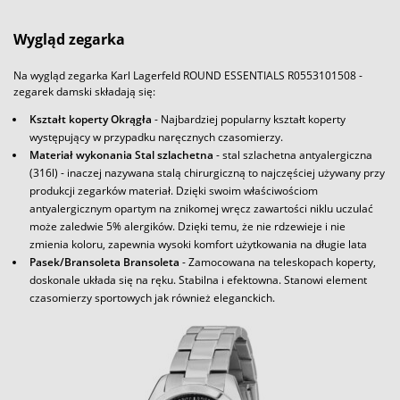
Wygląd zegarka
Na wygląd zegarka Karl Lagerfeld ROUND ESSENTIALS R0553101508 -
zegarek damski składają się:
Kształt koperty Okrągła
- Najbardziej popularny kształt koperty
występujący w przypadku naręcznych czasomierzy.
Materiał wykonania Stal szlachetna
- stal szlachetna antyalergiczna
(316l) - inaczej nazywana stalą chirurgiczną to najczęściej używany przy
produkcji zegarków materiał. Dzięki swoim właściwościom
antyalergicznym opartym na znikomej wręcz zawartości niklu uczulać
może zaledwie 5% alergików. Dzięki temu, że nie rdzewieje i nie
zmienia koloru, zapewnia wysoki komfort użytkowania na długie lata
Pasek/Bransoleta Bransoleta
- Zamocowana na teleskopach koperty,
doskonale układa się na ręku. Stabilna i efektowna. Stanowi element
czasomierzy sportowych jak również eleganckich.