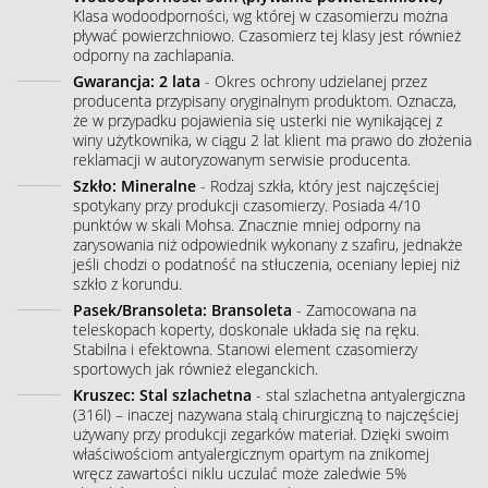
Klasa wodoodporności, wg której w czasomierzu można
pływać powierzchniowo. Czasomierz tej klasy jest również
odporny na zachlapania.
Gwarancja: 2 lata
- Okres ochrony udzielanej przez
producenta przypisany oryginalnym produktom. Oznacza,
że w przypadku pojawienia się usterki nie wynikającej z
winy użytkownika, w ciągu 2 lat klient ma prawo do złożenia
reklamacji w autoryzowanym serwisie producenta.
Szkło: Mineralne
- Rodzaj szkła, który jest najczęściej
spotykany przy produkcji czasomierzy. Posiada 4/10
punktów w skali Mohsa. Znacznie mniej odporny na
zarysowania niż odpowiednik wykonany z szafiru, jednakże
jeśli chodzi o podatność na stłuczenia, oceniany lepiej niż
szkło z korundu.
Pasek/Bransoleta: Bransoleta
- Zamocowana na
teleskopach koperty, doskonale układa się na ręku.
Stabilna i efektowna. Stanowi element czasomierzy
sportowych jak również eleganckich.
Kruszec: Stal szlachetna
- stal szlachetna antyalergiczna
(316l) – inaczej nazywana stalą chirurgiczną to najczęściej
używany przy produkcji zegarków materiał. Dzięki swoim
właściwościom antyalergicznym opartym na znikomej
wręcz zawartości niklu uczulać może zaledwie 5%