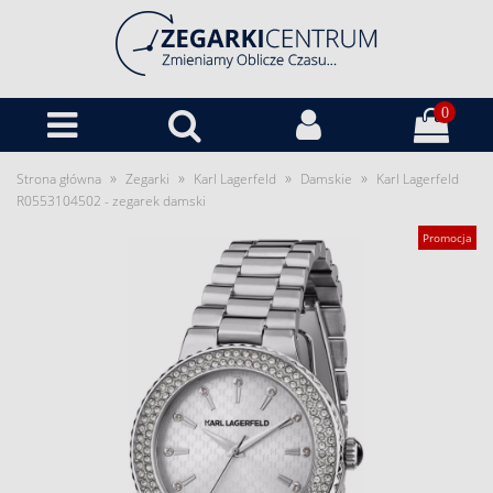
0
»
»
»
»
Strona główna
Zegarki
Karl Lagerfeld
Damskie
Karl Lagerfeld
R0553104502 - zegarek damski
Promocja