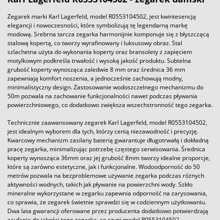
Zegarek marki Karl Lagerfeld, model R0553104502, jest kwintesencją
elegancji i nowoczesności, które symbolizują tę legendarną markę
modową. Srebrna tarcza zegarka harmonijnie komponuje się z błyszczącą
stalową kopertą, co tworzy wyrafinowany i luksusowy obraz. Stal
szlachetna użyta do wykonania koperty oraz bransolety z zapięciem
motylkowym podkreśla trwałość i wysoką jakość produktu. Subtelna
grubość koperty wynosząca zaledwie 8 mm oraz średnica 36 mm
zapewniają komfort noszenia, a jednocześnie zachowują modny,
minimalistyczny design. Zastosowanie wodoszczelnego mechanizmu do
50m pozwala na zachowanie funkcjonalności nawet podczas pływania
powierzchniowego, co dodatkowo zwiększa wszechstronność tego zegarka.
Technicznie zaawansowany zegarek Karl Lagerfeld, model R0553104502,
jest idealnym wyborem dla tych, którzy cenią niezawodność i precyzję.
Kwarcowy mechanizm zasilany baterią gwarantuje długotrwałą i dokładną
pracę zegarka, minimalizując potrzebę częstego serwisowania. Średnica
koperty wynosząca 36mm oraz jej grubość 8mm tworzy idealne proporcje,
które są zarówno estetyczne, jak i funkcjonalne. Wodoodporność do 50
metrów pozwala na bezproblemowe używanie zegarka podczas różnych
aktywności wodnych, takich jak pływanie na powierzchni wody. Szkło
mineralne wykorzystane w zegarku zapewnia odporność na zarysowania,
co sprawia, że zegarek świetnie sprawdzi się w codziennym użytkowaniu.
Dwa lata gwarancji oferowane przez producenta dodatkowo potwierdzają
zaufanie do jakości tego zegarka, co czyni model R0553104502