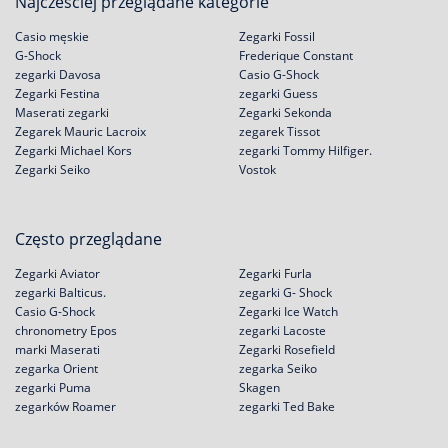
Najcześciej przeglądane kategorie
Casio męskie
Zegarki Fossil
G-Shock
Frederique Constant
zegarki Davosa
Casio G-Shock
Zegarki Festina
zegarki Guess
Maserati zegarki
Zegarki Sekonda
Zegarek Mauric Lacroix
zegarek Tissot
Zegarki Michael Kors
zegarki Tommy Hilfiger.
Zegarki Seiko
Vostok
Często przeglądane
Zegarki Aviator
Zegarki Furla
zegarki Balticus.
zegarki G- Shock
Casio G-Shock
Zegarki Ice Watch
chronometry Epos
zegarki Lacoste
marki Maserati
Zegarki Rosefield
zegarka Orient
zegarka Seiko
zegarki Puma
Skagen
zegarków Roamer
zegarki Ted Bake